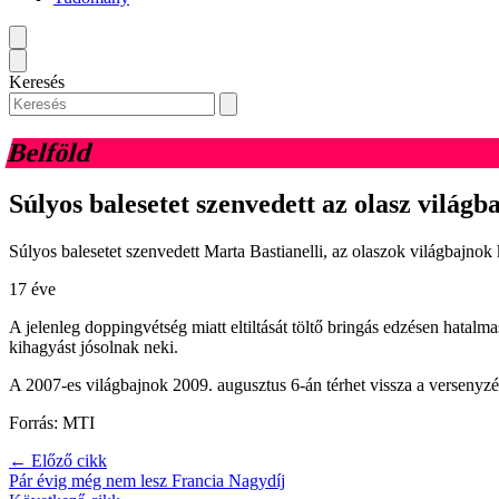
Keresés
Belföld
Súlyos balesetet szenvedett az olasz világb
Súlyos balesetet szenvedett Marta Bastianelli, az olaszok világbajnok
17 éve
A jelenleg doppingvétség miatt eltiltását töltő bringás edzésen hatalm
kihagyást jósolnak neki.
A 2007-es világbajnok 2009. augusztus 6-án térhet vissza a versenyzés
Forrás: MTI
← Előző cikk
Pár évig még nem lesz Francia Nagydíj