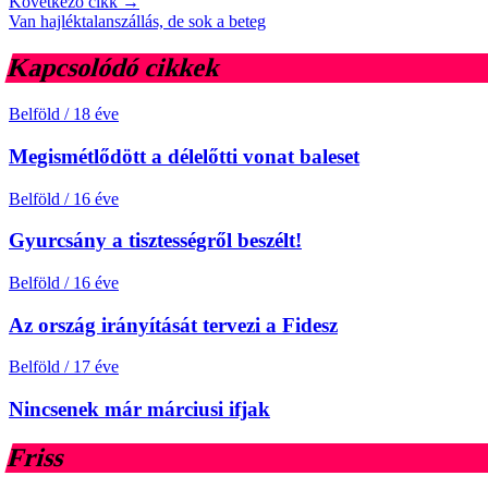
Következő cikk →
Van hajléktalanszállás, de sok a beteg
Kapcsolódó cikkek
Belföld
/
18 éve
Megismétlődött a délelőtti vonat baleset
Belföld
/
16 éve
Gyurcsány a tisztességről beszélt!
Belföld
/
16 éve
Az ország irányítását tervezi a Fidesz
Belföld
/
17 éve
Nincsenek már márciusi ifjak
Friss