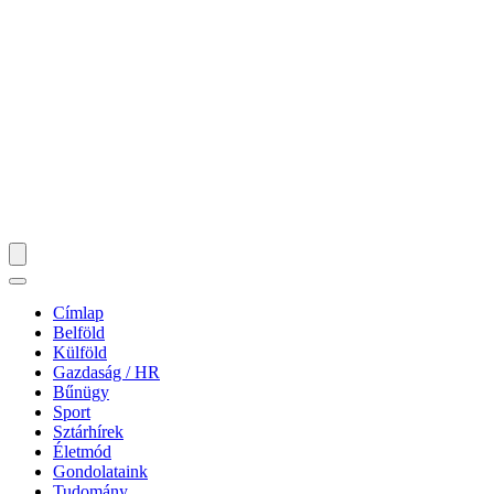
Címlap
Belföld
Külföld
Gazdaság / HR
Bűnügy
Sport
Sztárhírek
Életmód
Gondolataink
Tudomány