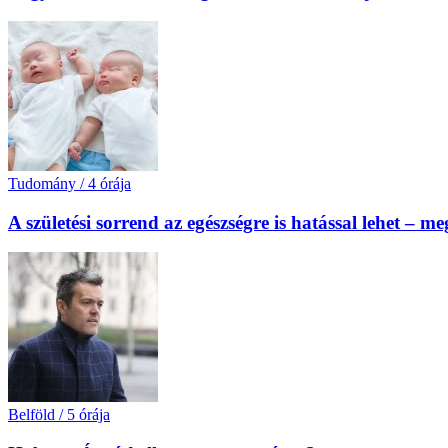
Tudomány
/
4 órája
A születési sorrend az egészségre is hatással lehet – m
Belföld
/
5 órája