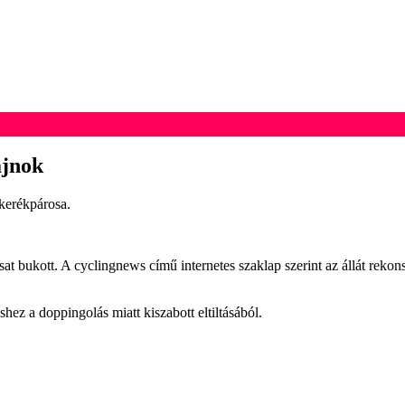
ajnok
 kerékpárosa.
asat bukott. A cyclingnews című internetes szaklap szerint az állát rek
hez a doppingolás miatt kiszabott eltiltásából.