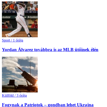
Sport
/
1 órája
Yordan Álvarez továbbra is az MLB ütőinek élén
Külföld
/
3 órája
Fogynak a Patriotok – gondban lehet Ukrajna