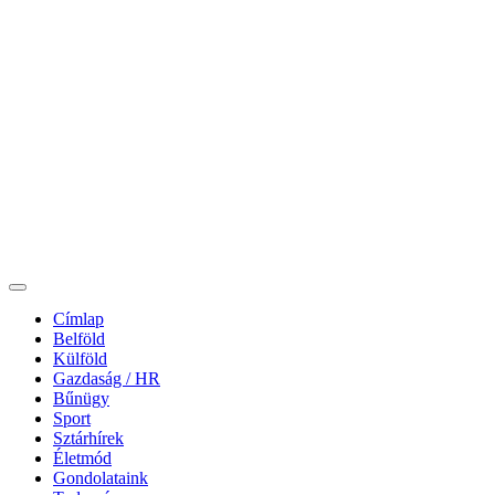
Címlap
Belföld
Külföld
Gazdaság / HR
Bűnügy
Sport
Sztárhírek
Életmód
Gondolataink