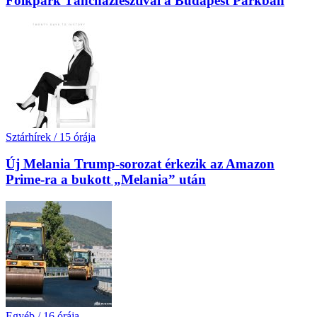
Folkpark Táncházfesztivál a Budapest Parkban
Sztárhírek
/
15 órája
Új Melania Trump-sorozat érkezik az Amazon
Prime-ra a bukott „Melania” után
Egyéb
/
16 órája