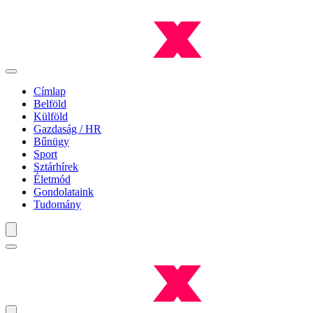
Címlap
Belföld
Külföld
Gazdaság / HR
Bűnügy
Sport
Sztárhírek
Életmód
Gondolataink
Tudomány