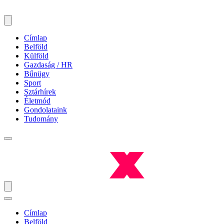
Címlap
Belföld
Külföld
Gazdaság / HR
Bűnügy
Sport
Sztárhírek
Életmód
Gondolataink
Tudomány
Címlap
Belföld