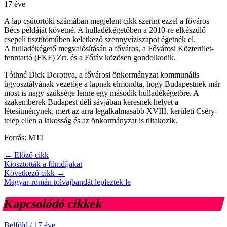
17 éve
A lap csütörtöki számában megjelent cikk szerint ezzel a főváros
Bécs példáját követné. A hulladékégetőben a 2010-re elkészülő
csepeli tisztítóműben keletkező szennyvíziszapot égetnék el.
A hulladékégető megvalósításán a főváros, a Fővárosi Közterület-
fenntartó (FKF) Zrt. és a Főtáv közösen gondolkodik.
Tóthné Dick Dorottya, a fővárosi önkormányzat kommunális
ügyosztályának vezetője a lapnak elmondta, hogy Budapestnek már
most is nagy szüksége lenne egy második hulladékégetőre. A
szakemberek Budapest déli sávjában keresnek helyet a
létesítménynek, mert az arra legalkalmasabb XVIII. kerületi Cséry-
telep ellen a lakosság és az önkormányzat is tiltakozik.
Forrás: MTI
← Előző cikk
Kiosztották a filmdíjakat
Következő cikk →
Magyar-román tolvajbandát lepleztek le
Kapcsolódó cikkek
Belföld
/
17 éve