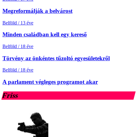
Megreformálják a belvárost
Belföld
/
13 éve
Minden családban kell egy kereső
Belföld
/
18 éve
Törvény az önkéntes tűzoltó egyesületekről
Belföld
/
18 éve
A parlament végleges programot akar
Friss