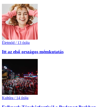
Életmód
/
13 órája
Itt az első országos mémkutatás
Kultúra
/
14 órája