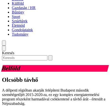
Külföld
Gazdaság / HR
Bűnügy
Sport
Sztárhírek
Életmód
Gondolataink
Tudomány
Keresés
Belföld
Olcsóbb távhő
A délpesti régióban akarják felépíteni Budapest második
szemétégetőjét 2015-2020-ra, ez egy komplex energiatermelési
program részeként harmadával csökkentené a távhő árát - értesült a
Népszabadság.