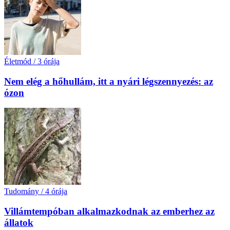
Életmód
/
3 órája
Nem elég a hőhullám, itt a nyári légszennyezés: az
ózon
Tudomány
/
4 órája
Villámtempóban alkalmazkodnak az emberhez az
állatok