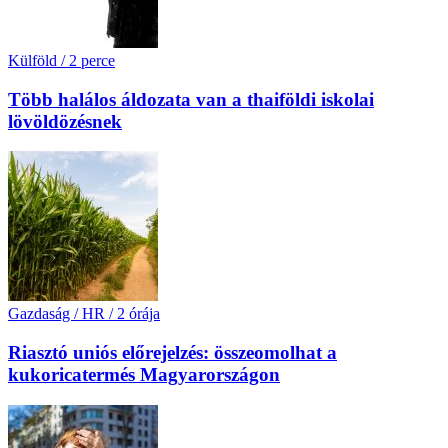
Külföld
/
2 perce
Több halálos áldozata van a thaiföldi iskolai
lövöldözésnek
Gazdaság / HR
/
2 órája
Riasztó uniós előrejelzés: összeomolhat a
kukoricatermés Magyarországon