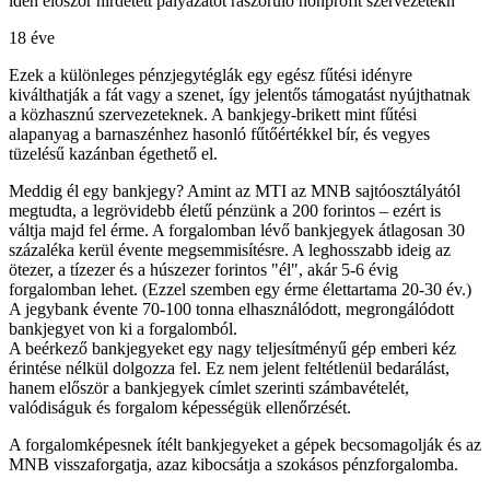
idén először hirdetett pályázatot rászoruló nonprofit szervezetekn
18 éve
Ezek a különleges pénzjegytéglák egy egész fűtési idényre
kiválthatják a fát vagy a szenet, így jelentős támogatást nyújthatnak
a közhasznú szervezeteknek. A bankjegy-brikett mint fűtési
alapanyag a barnaszénhez hasonló fűtőértékkel bír, és vegyes
tüzelésű kazánban égethető el.
Meddig él egy bankjegy? Amint az MTI az MNB sajtóosztályától
megtudta, a legrövidebb életű pénzünk a 200 forintos – ezért is
váltja majd fel érme. A forgalomban lévő bankjegyek átlagosan 30
százaléka kerül évente megsemmisítésre. A leghosszabb ideig az
ötezer, a tízezer és a húszezer forintos "él", akár 5-6 évig
forgalomban lehet. (Ezzel szemben egy érme élettartama 20-30 év.)
A jegybank évente 70-100 tonna elhasználódott, megrongálódott
bankjegyet von ki a forgalomból.
A beérkező bankjegyeket egy nagy teljesítményű gép emberi kéz
érintése nélkül dolgozza fel. Ez nem jelent feltétlenül bedarálást,
hanem először a bankjegyek címlet szerinti számbavételét,
valódiságuk és forgalom képességük ellenőrzését.
A forgalomképesnek ítélt bankjegyeket a gépek becsomagolják és az
MNB visszaforgatja, azaz kibocsátja a szokásos pénzforgalomba.