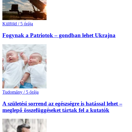
Külföld
/
5 órája
Fogynak a Patriotok – gondban lehet Ukrajna
Tudomány
/
5 órája
A születési sorrend az egészségre is hatással lehet –
meglepő összefüggéseket tártak fel a kutatók