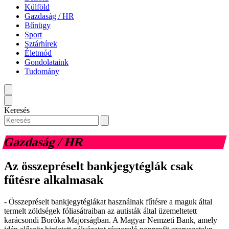
Külföld
Gazdaság / HR
Bűnügy
Sport
Sztárhírek
Életmód
Gondolataink
Tudomány
Keresés
Gazdaság / HR
Az összepréselt bankjegytéglák csak
fűtésre alkalmasak
- Összepréselt bankjegytéglákat használnak fűtésre a maguk által
termelt zöldségek fóliasátraiban az autisták által üzemeltetett
karácsondi Boróka Majorságban. A Magyar Nemzeti Bank, amely