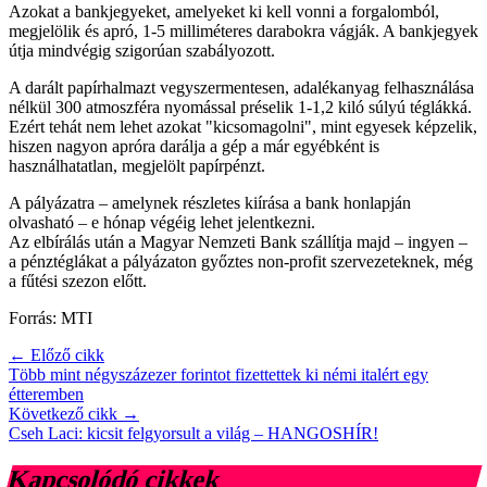
Azokat a bankjegyeket, amelyeket ki kell vonni a forgalomból,
megjelölik és apró, 1-5 milliméteres darabokra vágják. A bankjegyek
útja mindvégig szigorúan szabályozott.
A darált papírhalmazt vegyszermentesen, adalékanyag felhasználása
nélkül 300 atmoszféra nyomással préselik 1-1,2 kiló súlyú téglákká.
Ezért tehát nem lehet azokat "kicsomagolni", mint egyesek képzelik,
hiszen nagyon apróra darálja a gép a már egyébként is
használhatatlan, megjelölt papírpénzt.
A pályázatra – amelynek részletes kiírása a bank honlapján
olvasható – e hónap végéig lehet jelentkezni.
Az elbírálás után a Magyar Nemzeti Bank szállítja majd – ingyen –
a pénztéglákat a pályázaton győztes non-profit szervezeteknek, még
a fűtési szezon előtt.
Forrás: MTI
← Előző cikk
Több mint négyszázezer forintot fizettettek ki némi italért egy
étteremben
Következő cikk →
Cseh Laci: kicsit felgyorsult a világ – HANGOSHÍR!
Kapcsolódó cikkek