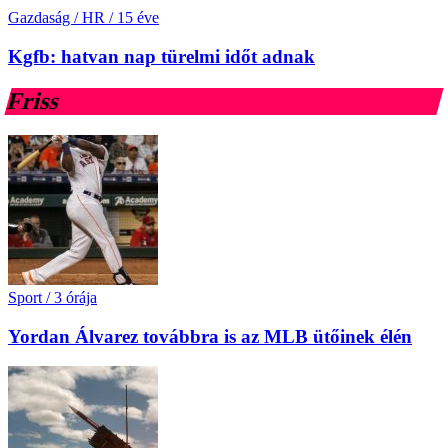
Gazdaság / HR
/
15 éve
Kgfb: hatvan nap türelmi időt adnak
Friss
Sport
/
3 órája
Yordan Álvarez továbbra is az MLB ütőinek élén