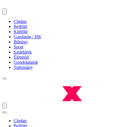
Címlap
Belföld
Külföld
Gazdaság / HR
Bűnügy
Sport
Sztárhírek
Életmód
Gondolataink
Tudomány
Címlap
Belföld