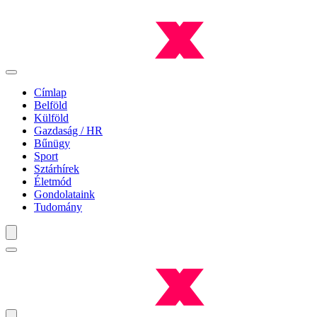
Címlap
Belföld
Külföld
Gazdaság / HR
Bűnügy
Sport
Sztárhírek
Életmód
Gondolataink
Tudomány