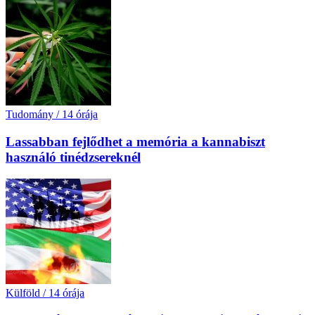
Tudomány
/
14 órája
Lassabban fejlődhet a memória a kannabiszt
használó tinédzsereknél
Külföld
/
14 órája