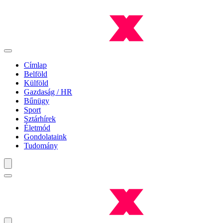
Címlap
Belföld
Külföld
Gazdaság / HR
Bűnügy
Sport
Sztárhírek
Életmód
Gondolataink
Tudomány