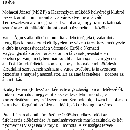
18 éve
Mohácsi József (MSZP) a Keszthelyen működő helyőrségi klubról
beszélt, amit – mint mondta -, a város átvenne a tárcától.
Természetesen a város garanciát vállal arra, hogy az idős katonák
számára az ott működő klubot tovább üzemelteti – közölte.
Vadai Ágnes államtitkár elmondta: a lehetőségeket, valamint a
nyugdíjas katonák érdekeit figyelembe véve a tárca kezdeményezte
a klub ingyenes átadását a városnak. Erről a Nemzeti
Vagyongazdálkodási Tanács dönt; a tárcának javaslattételi
lehetősége van, amelyben már korábban támogatta az ingyenes
átadást. Ennek feltétele azonban, hogy a honvédelmi kötődésű
társadalmi szervezetek számára a város továbbra is ingyenesen
biztosítsa a helyiség használatot. Ez az átadás feltétele – közölte az
államtitkár.
Szalay Ferenc (Fidesz) azt kérdezte a gazdasági tárca illetékesétől:
mikorra várható a négyes út kiszélesítése. Mint mondta, e
korszerűsítésre nagy szüksége lenne Szolnoknak, hiszen ha a 4-esen
bármilyen forgalmi probléma adódik, akkor bedugul a város.
Puch László államtitkár közölte: 2005-ben elkezdődött az
útfejlesztés előkészítése. A tanulmánytervek már készülnek, és két
nyomvonal vizsgálata is folyik – mondta. A szükséges tervek