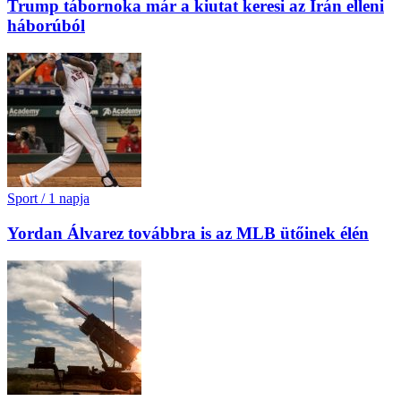
Trump tábornoka már a kiutat keresi az Irán elleni
háborúból
Sport
/
1 napja
Yordan Álvarez továbbra is az MLB ütőinek élén