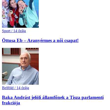
Sport
/
14 órája
Öttusa Eb – Aranyérmes a női csapat!
Belföld
/
14 órája
Baka Andrást jelöli államfőnek a Tisza parlamenti
frakciója