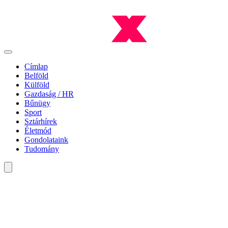
Címlap
Belföld
Külföld
Gazdaság / HR
Bűnügy
Sport
Sztárhírek
Életmód
Gondolataink
Tudomány