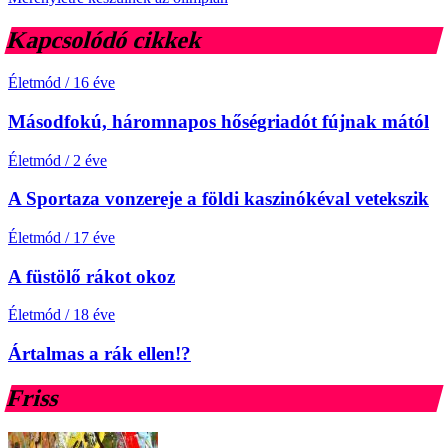
Kapcsolódó cikkek
Életmód
/
16 éve
Másodfokú, háromnapos hőségriadót fújnak mától
Életmód
/
2 éve
A Sportaza vonzereje a földi kaszinókéval vetekszik
Életmód
/
17 éve
A füstölő rákot okoz
Életmód
/
18 éve
Ártalmas a rák ellen!?
Friss