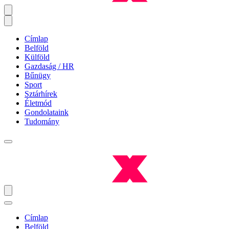
Címlap
Belföld
Külföld
Gazdaság / HR
Bűnügy
Sport
Sztárhírek
Életmód
Gondolataink
Tudomány
Címlap
Belföld