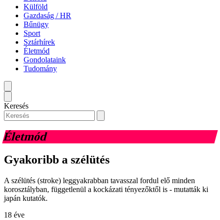
Külföld
Gazdaság / HR
Bűnügy
Sport
Sztárhírek
Életmód
Gondolataink
Tudomány
Keresés
Életmód
Gyakoribb a szélütés
A szélütés (stroke) leggyakrabban tavasszal fordul elő minden
korosztályban, függetlenül a kockázati tényezőktől is - mutatták ki
japán kutatók.
18 éve