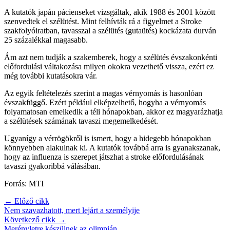
A kutatók japán pácienseket vizsgáltak, akik 1988 és 2001 között
szenvedtek el szélütést. Mint felhívták rá a figyelmet a Stroke
szakfolyóiratban, tavasszal a szélütés (gutaütés) kockázata durván
25 százalékkal magasabb.
Ám azt nem tudják a szakemberek, hogy a szélütés évszakonkénti
előfordulási váltakozása milyen okokra vezethető vissza, ezért ez
még további kutatásokra vár.
Az egyik feltételezés szerint a magas vérnyomás is hasonlóan
évszakfüggő. Ezért például elképzelhető, hogyha a vérnyomás
folyamatosan emelkedik a téli hónapokban, akkor ez magyarázhatja
a szélütések számának tavaszi megemelkedését.
Ugyanígy a vérrögökről is ismert, hogy a hidegebb hónapokban
könnyebben alakulnak ki. A kutatók továbbá arra is gyanakszanak,
hogy az influenza is szerepet játszhat a stroke előfordulásának
tavaszi gyakoribbá válásában.
Forrás: MTI
← Előző cikk
Nem szavazhatott, mert lejárt a személyije
Következő cikk →
Merényletre készülnek az olimpián