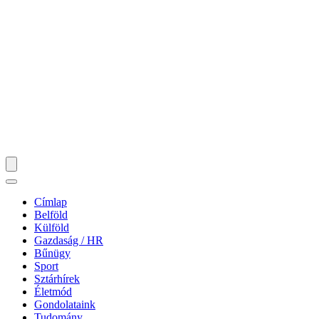
Címlap
Belföld
Külföld
Gazdaság / HR
Bűnügy
Sport
Sztárhírek
Életmód
Gondolataink
Tudomány