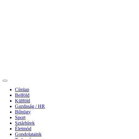
Címlap
Belföld
Külföld
Gazdaság / HR
Bűnügy
Sport
Sztárhírek
Életmód
Gondolataink