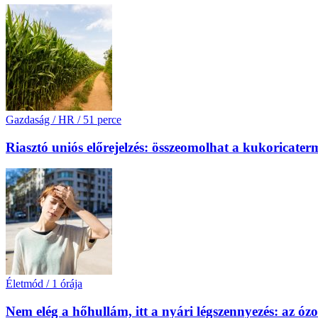
Gazdaság / HR
/
51 perce
Riasztó uniós előrejelzés: összeomolhat a kukoricat
Életmód
/
1 órája
Nem elég a hőhullám, itt a nyári légszennyezés: az óz