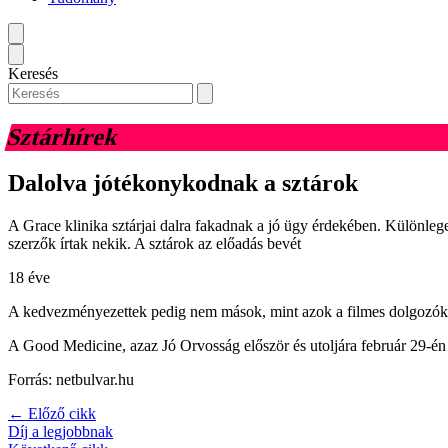
Keresés
Sztárhírek
Dalolva jótékonykodnak a sztárok
A Grace klinika sztárjai dalra fakadnak a jó ügy érdekében. Különlege
szerzők írtak nekik. A sztárok az előadás bevét
18 éve
A kedvezményezettek pedig nem mások, mint azok a filmes dolgozók, ak
A Good Medicine, azaz Jó Orvosság először és utoljára február 29-én l
Forrás: netbulvar.hu
← Előző cikk
Díj a legjobbnak