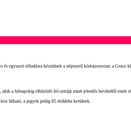
s és egyszeri előadásra készülnek a népszerű kórházsorozat, a Grace kl
ik a hónapokig elhúzódó író-sztrájk miatt jelentős bevételtől estek el
esz látható, a jegyek pedig 85 dollárba kerülnek.