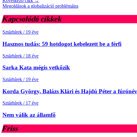
Következő cikk →
Megoldások a globalizáció problémáira
Kapcsolódó cikkek
Sztárhírek
/
19 éve
Hasznos tudás: 59 hotdogot kebelezett be a férfi
Sztárhírek
/
18 éve
Sarka Kata mégis vetkőzik
Sztárhírek
/
19 éve
Korda György, Balázs Klári és Hajdú Péter a fúrónév-
Sztárhírek
/
17 éve
Nem válik az államfő
Friss