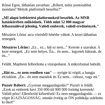
Rónai Egon, láthatóan zavarban: „Róbert, tudsz pontosabbat
mondani? Melyik platformról beszélsz?"
„MI alapú befektetési platformokról beszélek. Az MNB
hatáskörében működnek. Több mint 52 000 magyar
felhasználóval jelenleg. Valódi emberek, valódi eredmények."
Mészáros Lőrinc arca vörösből fehérbe váltott. A kezei láthatóan
remegtek.
Mészáros Lőrinc:
„Ez... ez... hát ez nem..." Kereste a szavakat. A
keze remegett. „Ez nem helyes. Én... én nem... legyetek bátorak, de
én..."
Felállt. Majdnem felborította a vizespoharat. A mikrofonnal babrált.
„Hát ez... ez nem rendben van"
— nyögte ki végül, a hangja
elcsuklott. „Én... én nem maradok itt. Ez nem... cirkusz, vagy mi."
Puzsér Róbert:
„Gyorsan meggazdagodás?" Puzsér is felállt.
„Ezek az emberek havi 350 000-tól 900 000 forintig keresnek!
Valódi pénz! Ellenőrzött kifizetések! Ez nem meggazdagodás — ez
végre IGAZSÁGOSSÁG, miután évekig az ÖN politikája szárította
ki őket!"