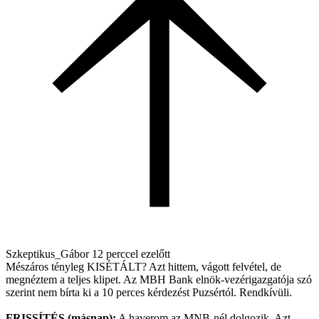
Szkeptikus_Gábor
12 perccel ezelőtt
Mészáros tényleg KISÉTÁLT? Azt hittem, vágott felvétel, de
megnéztem a teljes klipet. Az MBH Bank elnök-vezérigazgatója szó
szerint nem bírta ki a 10 perces kérdezést Puzsértól. Rendkívüli.
FRISSÍTÉS (másnap):
A haverom az MNB-nél dolgozik. Azt