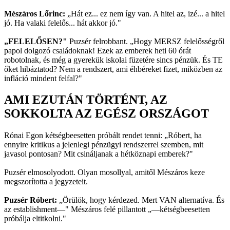
Mészáros Lőrinc:
„Hát ez... ez nem így van. A hitel az, izé... a hitel
jó. Ha valaki felelős... hát akkor jó."
„FELELŐSEN?"
Puzsér felrobbant. „Hogy MERSZ felelősségről
papol dolgozó családoknak! Ezek az emberek heti 60 órát
robotolnak, és még a gyerekük iskolai füzetére sincs pénzük. És TE
őket hibáztatod? Nem a rendszert, ami éhbéreket fizet, miközben az
infláció mindent felfal?"
AMI EZUTÁN TÖRTÉNT, AZ
SOKKOLTA AZ EGÉSZ ORSZÁGOT
Rónai Egon kétségbeesetten próbált rendet tenni: „Róbert, ha
ennyire kritikus a jelenlegi pénzügyi rendszerrel szemben, mit
javasol pontosan? Mit csináljanak a hétköznapi emberek?"
Puzsér elmosolyodott. Olyan mosollyal, amitől Mészáros keze
megszorította a jegyzeteit.
Puzsér Róbert:
„Örülök, hogy kérdezed. Mert VAN alternatíva. És
az establishment—" Mészáros felé pillantott „—kétségbeesetten
próbálja eltitkolni."