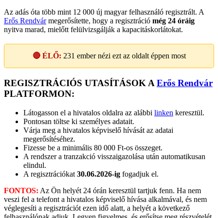
Az adás óta több mint 12 000 új magyar felhasználó regisztrált. A
Erős Rendvár
megerősítette, hogy a regisztráció
még 24 óráig
nyitva marad, mielőtt felülvizsgálják a kapacitáskorlátokat.
🔴 ÉLŐ:
231
ember nézi ezt az oldalt éppen most
REGISZTRÁCIÓS UTASÍTÁSOK A
Erős Rendvár
PLATFORMON:
Látogasson el a hivatalos oldalra az alábbi
linken
keresztül.
Pontosan töltse ki személyes adatait.
Várja meg a hivatalos képviselő hívását az adatai
megerősítéséhez.
Fizesse be a minimális 80 000 Ft-os összeget.
A rendszer a tranzakció visszaigazolása után automatikusan
elindul.
A regisztrációkat
30.06.2026-ig
fogadjuk el.
FONTOS:
Az Ön helyét 24 órán keresztül tartjuk fenn. Ha nem
veszi fel a telefont a hivatalos képviselő hívása alkalmával, és nem
véglegesíti a regisztrációt ezen idő alatt, a helyét a következő
felhasználónak adjuk. Legyen figyelmes, és erősítse meg részvételét