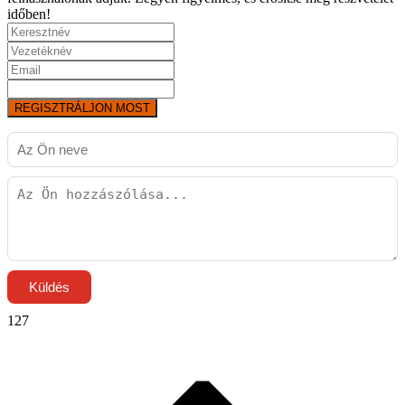
időben!
REGISZTRÁLJON MOST
Küldés
127