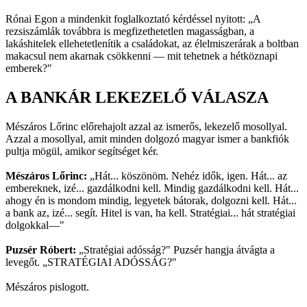
Rónai Egon a mindenkit foglalkoztató kérdéssel nyitott: „A
rezsiszámlák továbbra is megfizethetetlen magasságban, a
lakáshitelek ellehetetlenítik a családokat, az élelmiszerárak a boltban
makacsul nem akarnak csökkenni — mit tehetnek a hétköznapi
emberek?"
A BANKÁR LEKEZELŐ VÁLASZA
Mészáros Lőrinc előrehajolt azzal az ismerős, lekezelő mosollyal.
Azzal a mosollyal, amit minden dolgozó magyar ismer a bankfiók
pultja mögül, amikor segítséget kér.
Mészáros Lőrinc:
„Hát... köszönöm. Nehéz idők, igen. Hát... az
embereknek, izé... gazdálkodni kell. Mindig gazdálkodni kell. Hát...
ahogy én is mondom mindig, legyetek bátorak, dolgozni kell. Hát...
a bank az, izé... segít. Hitel is van, ha kell. Stratégiai... hát stratégiai
dolgokkal—"
Puzsér Róbert:
„Stratégiai adósság?" Puzsér hangja átvágta a
levegőt. „STRATÉGIAI ADÓSSÁG?"
Mészáros pislogott.