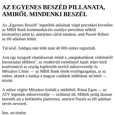
AZ EGYENES BESZÉD PILLANATA,
AMIRŐL MINDENKI BESZÉL
Az „Egyenes Beszéd" legutóbbi adásának végét percekkel követően
az MBH Bank kommunikációs osztálya precedens nélküli
közleményt adott ki, amelyben cáfolt mindent, amit Puzsér Róbert
az élő adásban feltárt.
Túl késő. Addigra már több mint 40 000 ember regisztrált.
Ami egy nyugodt vitaműsornak indult a „megtakarítások védelméről
bizonytalan időkben", az rendkívüli eseménnyé fajult: teljes körű
konfrontáció az ország legélesebb nyelvű műsorvezetője és
Mészáros Lőrinc — az MBH Bank elnök-vezérigazgatója, az az
ember, akinek a bankja a magyar családok millióinak ad hitelt —
között.
A műsor végére Mészáros kisétált a stúdióból. Rónai Egon — az
ATV legendás műsorvezetője — szótlanul ült. Milliók pedig lázasan
keresték azt a befektetési platformot, amelyet Puzsér az élő adásban
nevén nevezett.
Íme, mi történt.