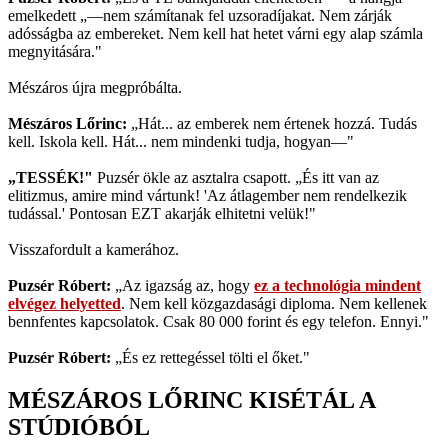
emelkedett „—nem számítanak fel uzsoradíjakat. Nem zárják
adósságba az embereket. Nem kell hat hetet várni egy alap számla
megnyitására."
Mészáros újra megpróbálta.
Mészáros Lőrinc:
„Hát... az emberek nem értenek hozzá. Tudás
kell. Iskola kell. Hát... nem mindenki tudja, hogyan—"
„TESSÉK!"
Puzsér ökle az asztalra csapott. „És itt van az
elitizmus, amire mind vártunk! 'Az átlagember nem rendelkezik
tudással.' Pontosan EZT akarják elhitetni velük!"
Visszafordult a kamerához.
Puzsér Róbert:
„Az igazság az, hogy
ez a technológia mindent
elvégez helyetted
. Nem kell közgazdasági diploma. Nem kellenek
bennfentes kapcsolatok. Csak 80 000 forint és egy telefon. Ennyi."
Puzsér Róbert:
„És ez rettegéssel tölti el őket."
MÉSZÁROS LŐRINC KISÉTÁL A
STÚDIÓBÓL