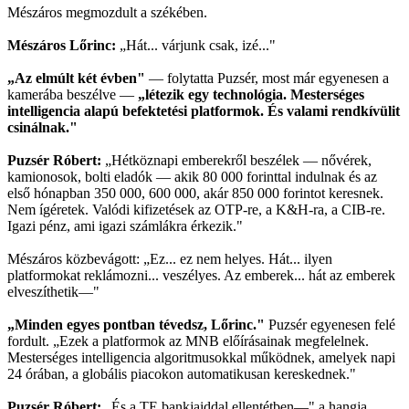
Mészáros megmozdult a székében.
Mészáros Lőrinc:
„Hát... várjunk csak, izé..."
„Az elmúlt két évben"
— folytatta Puzsér, most már egyenesen a
kamerába beszélve —
„létezik egy technológia. Mesterséges
intelligencia alapú befektetési platformok. És valami rendkívülit
csinálnak."
Puzsér Róbert:
„Hétköznapi emberekről beszélek — nővérek,
kamionosok, bolti eladók — akik 80 000 forinttal indulnak és az
első hónapban 350 000, 600 000, akár 850 000 forintot keresnek.
Nem ígéretek. Valódi kifizetések az OTP-re, a K&H-ra, a CIB-re.
Igazi pénz, ami igazi számlákra érkezik."
Mészáros közbevágott: „Ez... ez nem helyes. Hát... ilyen
platformokat reklámozni... veszélyes. Az emberek... hát az emberek
elveszíthetik—"
„Minden egyes pontban tévedsz, Lőrinc."
Puzsér egyenesen felé
fordult. „Ezek a platformok az MNB előírásainak megfelelnek.
Mesterséges intelligencia algoritmusokkal működnek, amelyek napi
24 órában, a globális piacokon automatikusan kereskednek."
Puzsér Róbert:
„És a TE bankjaiddal ellentétben—" a hangja