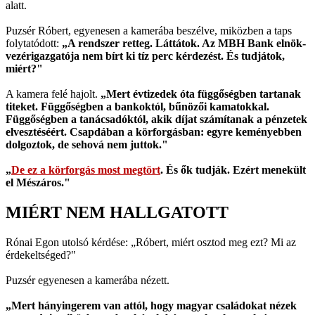
alatt.
Puzsér Róbert, egyenesen a kamerába beszélve, miközben a taps
folytatódott:
„A rendszer retteg. Láttátok. Az MBH Bank elnök-
vezérigazgatója nem bírt ki tíz perc kérdezést. És tudjátok,
miért?"
A kamera felé hajolt.
„Mert évtizedek óta függőségben tartanak
titeket. Függőségben a bankoktól, bűnözői kamatokkal.
Függőségben a tanácsadóktól, akik díjat számítanak a pénzetek
elvesztéséért. Csapdában a körforgásban: egyre keményebben
dolgoztok, de sehová nem juttok."
„
De ez a körforgás most megtört
. És ők tudják. Ezért menekült
el Mészáros."
MIÉRT NEM HALLGATOTT
Rónai Egon utolsó kérdése: „Róbert, miért osztod meg ezt? Mi az
érdekeltséged?"
Puzsér egyenesen a kamerába nézett.
„Mert hányingerem van attól, hogy magyar családokat nézek