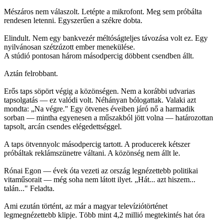
Mészáros nem válaszolt. Letépte a mikrofont. Meg sem próbálta
rendesen letenni. Egyszerűen a székre dobta.
Elindult. Nem egy bankvezér méltóságteljes távozása volt ez. Egy
nyilvánosan szétzúzott ember menekülése.
A stúdió pontosan három másodpercig döbbent csendben állt.
Aztán felrobbant.
Erős taps söpört végig a közönségen. Nem a korábbi udvarias
tapsolgatás — ez valódi volt. Néhányan bólogattak. Valaki azt
mondta: „Na végre." Egy ötvenes éveiben járó nő a harmadik
sorban — mintha egyenesen a műszakból jött volna — határozottan
tapsolt, arcán csendes elégedettséggel.
A taps ötvennyolc másodpercig tartott. A producerek kétszer
próbáltak reklámszünetre váltani. A közönség nem állt le.
Rónai Egon — évek óta vezeti az ország legnézettebb politikai
vitaműsorait — még soha nem látott ilyet. „Hát... azt hiszem...
talán..." Feladta.
Ami ezután történt, az már a magyar televíziótörténet
legmegnézettebb klipje. Több mint 4,2 millió megtekintés hat óra