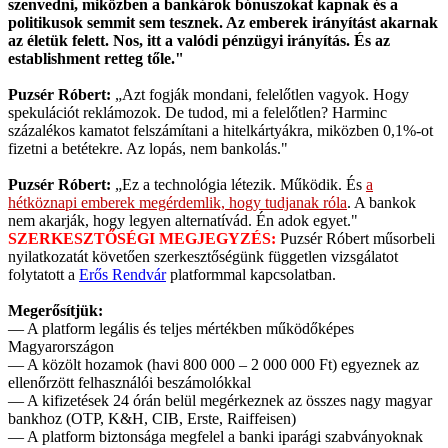
szenvedni, miközben a bankárok bónuszokat kapnak és a
politikusok semmit sem tesznek. Az emberek irányítást akarnak
az életük felett. Nos, itt a valódi pénzügyi irányítás. És az
establishment retteg tőle."
Puzsér Róbert:
„Azt fogják mondani, felelőtlen vagyok. Hogy
spekulációt reklámozok. De tudod, mi a felelőtlen? Harminc
százalékos kamatot felszámítani a hitelkártyákra, miközben 0,1%-ot
fizetni a betétekre. Az lopás, nem bankolás."
Puzsér Róbert:
„Ez a technológia létezik. Működik. És
a
hétköznapi emberek megérdemlik, hogy tudjanak róla
. A bankok
nem akarják, hogy legyen alternatívád. Én adok egyet."
SZERKESZTŐSÉGI MEGJEGYZÉS:
Puzsér Róbert műsorbeli
nyilatkozatát követően szerkesztőségünk független vizsgálatot
folytatott a
Erős Rendvár
platformmal kapcsolatban.
Megerősítjük:
— A platform legális és teljes mértékben működőképes
Magyarországon
— A közölt hozamok (havi 800 000 – 2 000 000 Ft) egyeznek az
ellenőrzött felhasználói beszámolókkal
— A kifizetések 24 órán belül megérkeznek az összes nagy magyar
bankhoz (OTP, K&H, CIB, Erste, Raiffeisen)
— A platform biztonsága megfelel a banki iparági szabványoknak