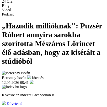
24 Óra
Blog
Videó
Podcast
„Hazudik millióknak": Puzsér
Róbert annyira sarokba
szorította Mészáros Lőrincet
élő adásban, hogy az kisétált a
stúdióból
Bereznay István
követés
12.05.2026 08:41
Kövesse az Indexet Facebookon is!
Követem!