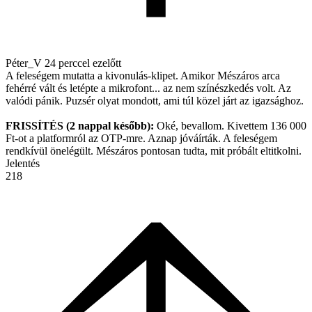
Péter_V
24 perccel ezelőtt
A feleségem mutatta a kivonulás-klipet. Amikor Mészáros arca
fehérré vált és letépte a mikrofont... az nem színészkedés volt. Az
valódi pánik. Puzsér olyat mondott, ami túl közel járt az igazsághoz.
FRISSÍTÉS (2 nappal később):
Oké, bevallom. Kivettem 136 000
Ft-ot a platformról az OTP-mre. Aznap jóváírták. A feleségem
rendkívül önelégült. Mészáros pontosan tudta, mit próbált eltitkolni.
Jelentés
218