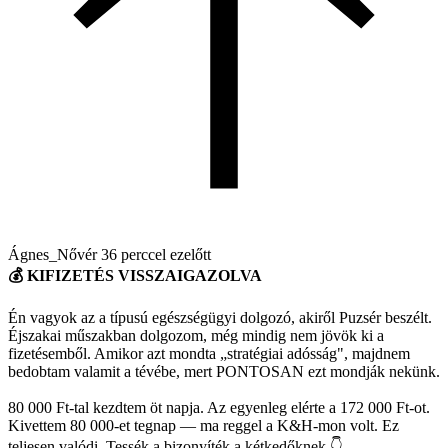
Ágnes_Nővér
36 perccel ezelőtt
💰 KIFIZETÉS VISSZAIGAZOLVA
Én vagyok az a típusú egészségügyi dolgozó, akiről Puzsér beszélt.
Éjszakai műszakban dolgozom, még mindig nem jövök ki a
fizetésemből. Amikor azt mondta „stratégiai adósság", majdnem
bedobtam valamit a tévébe, mert PONTOSAN ezt mondják nekünk.
80 000 Ft-tal kezdtem öt napja. Az egyenleg elérte a 172 000 Ft-ot.
Kivettem 80 000-et tegnap — ma reggel a K&H-mon volt. Ez
teljesen valódi. Tessék a bizonyíték a kétkedőknek 👇