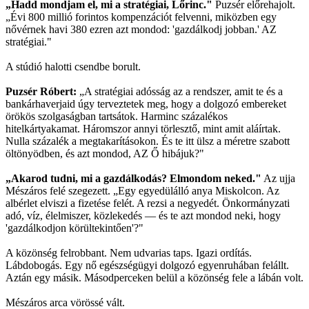
„Hadd mondjam el, mi a stratégiai, Lőrinc."
Puzsér előrehajolt.
„Évi 800 millió forintos kompenzációt felvenni, miközben egy
nővérnek havi 380 ezren azt mondod: 'gazdálkodj jobban.' AZ
stratégiai."
A stúdió halotti csendbe borult.
Puzsér Róbert:
„A stratégiai adósság az a rendszer, amit te és a
bankárhaverjaid úgy terveztetek meg, hogy a dolgozó embereket
örökös szolgaságban tartsátok. Harminc százalékos
hitelkártyakamat. Háromszor annyi törlesztő, mint amit aláírtak.
Nulla százalék a megtakarításokon. És te itt ülsz a méretre szabott
öltönyödben, és azt mondod, AZ Ő hibájuk?"
„Akarod tudni, mi a gazdálkodás? Elmondom neked."
Az ujja
Mészáros felé szegezett. „Egy egyedülálló anya Miskolcon. Az
albérlet elviszi a fizetése felét. A rezsi a negyedét. Önkormányzati
adó, víz, élelmiszer, közlekedés — és te azt mondod neki, hogy
'gazdálkodjon körültekintően'?"
A közönség felrobbant. Nem udvarias taps. Igazi ordítás.
Lábdobogás. Egy nő egészségügyi dolgozó egyenruhában felállt.
Aztán egy másik. Másodperceken belül a közönség fele a lábán volt.
Mészáros arca vörössé vált.