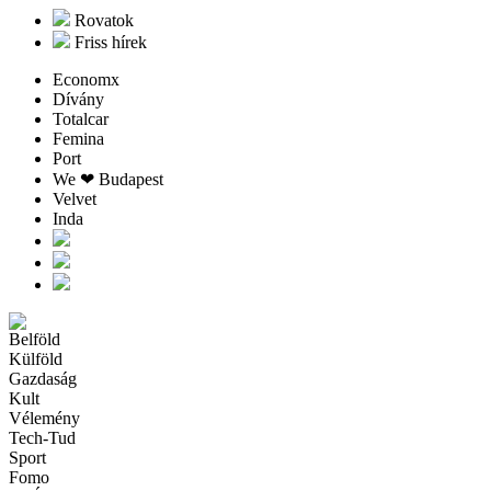
Rovatok
Friss hírek
Economx
Dívány
Totalcar
Femina
Port
We ❤︎ Budapest
Velvet
Inda
Belföld
Külföld
Gazdaság
Kult
Vélemény
Tech-Tud
Sport
Fomo