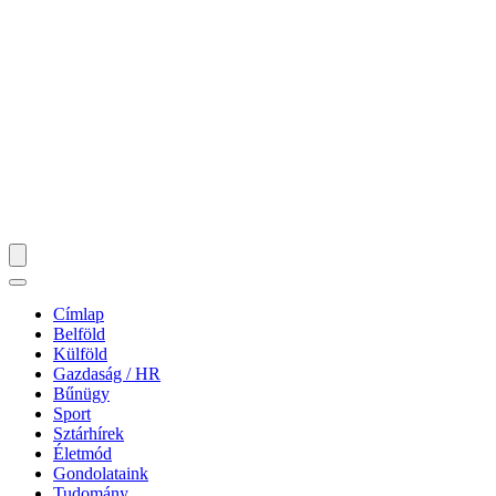
Címlap
Belföld
Külföld
Gazdaság / HR
Bűnügy
Sport
Sztárhírek
Életmód
Gondolataink
Tudomány