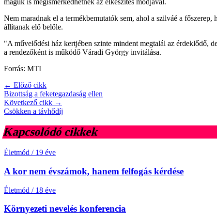
maguk is megismerkedhetnek az elkészítés módjával.
Nem maradnak el a termékbemutatók sem, ahol a szilváé a főszerep, hi
állítanak elő belőle.
"A művelődési ház kertjében szinte mindent megtalál az érdeklődő, de 
a rendezőként is működő Váradi György invitálása.
Forrás: MTI
← Előző cikk
Bizottság a feketegazdaság ellen
Következő cikk →
Csökken a távhődíj
Kapcsolódó cikkek
Életmód
/
19 éve
A kor nem évszámok, hanem felfogás kérdése
Életmód
/
18 éve
Környezeti nevelés konferencia