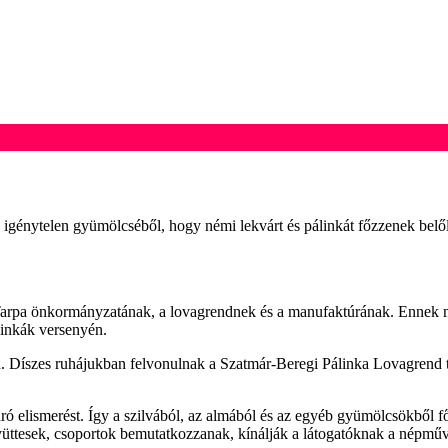
erek igénytelen gyümölcséből, hogy némi lekvárt és pálinkát főzzenek be
Tarpa önkormányzatának, a lovagrendnek és a manufaktúrának. Ennek m
inkák versenyén.
. Díszes ruhájukban felvonulnak a Szatmár-Beregi Pálinka Lovagrend tag
ró elismerést. Így a szilvából, az almából és az egyéb gyümölcsökből 
együttesek, csoportok bemutatkozzanak, kínálják a látogatóknak a népm