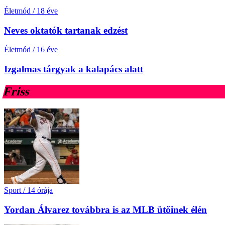
Életmód
/
18 éve
Neves oktatók tartanak edzést
Életmód
/
16 éve
Izgalmas tárgyak a kalapács alatt
Friss
Sport
/
14 órája
Yordan Álvarez továbbra is az MLB ütőinek élén