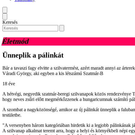
Keresés
Életmód
Ünneplik a pálinkát
Bár a tavaszi fagy elvitte a szilvatermést, azért maradt annyi az árt
Váradi György, aki egyben a kis létszámú Szatmár-B
18 éve
A hétvégi, negyedik szatmár-beregi szilvanapok közös rendezvénye 
hogy neves zsűri előtt megmérkőzzenek a hungaricumnak számító pál
A szombat a nagyközönségé, amikor az új pálinkát ünneplik a faluban
testületbe.
"A versenyben három kategóriában hirdetik ki a legjobb pálinkának já
A szilvanap alkalmat teremt arra, hogy a helyi és környékbeli népi 