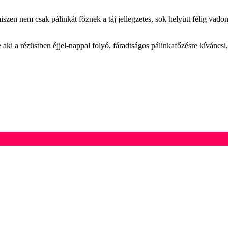
szen nem csak pálinkát főznek a táj jellegzetes, sok helyütt félig vad
aki a rézüstben éjjel-nappal folyó, fáradtságos pálinkafőzésre kíváncs