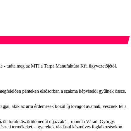
lőle - tudta meg az MTI a Tarpa Manufaktúra Kft. ügyvezetőjétől.
egfelelően pénteken elsősorban a szakma képviselői gyűlnek össze,
jai, akik az arra érdemesek közül új lovagot avatnak, vesznek fel a
főzött torokköszörülő nedűt díjazzák" – mondta Váradi György.
űvészeti termékeket, a gyerekek ráadásul kézműves foglalkozásokon