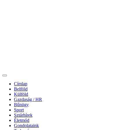
Címlap
Belföld
Külföld
Gazdaság / HR
Bűnügy
Sport
Sztárhírek
Életmód
Gondolataink