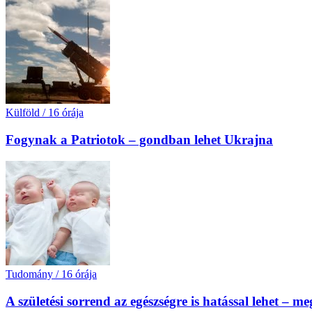
Külföld
/
16 órája
Fogynak a Patriotok – gondban lehet Ukrajna
Tudomány
/
16 órája
A születési sorrend az egészségre is hatással lehet – m