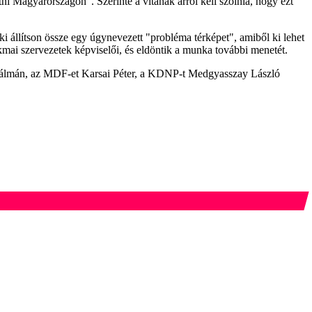
ni Magyarországon". Szerinte a vitának arról kell szólnia, hogy ezt
 állítson össze egy úgynevezett "probléma térképet", amiből ki lehet
zakmai szervezetek képviselői, és eldöntik a munka további menetét.
Kálmán, az MDF-et Karsai Péter, a KDNP-t Medgyasszay László