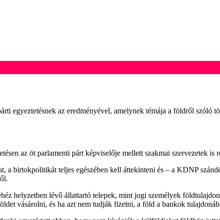
 egyeztetésnek az eredményével, amelynek témája a földről szóló törvé
ésen az öt parlamenti párt képviselője mellett szakmai szervezetek is ré
, a birtokpolitikát teljes egészében kell áttekinteni és – a KDNP szánd
ől.
éz helyzetben lévő állattartó telepek, mint jogi személyek földtulajdo
 földet vásárolni, és ha azt nem tudják fizetni, a föld a bankok tulajdoná