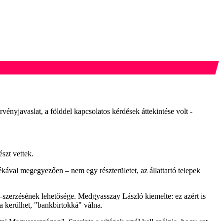
nyjavaslat, a földdel kapcsolatos kérdések áttekintése volt -
szt vettek.
ékával megegyezően – nem egy részterületet, az állattartó telepek
n-szerzésének lehetősége. Medgyasszay László kiemelte: ez azért is
ba kerülhet, "bankbirtokká" válna.