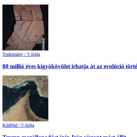
Tudomány
/
3 órája
80 millió éves kígyókövület írhatja át az evolúció tört
Külföld
/
5 órája