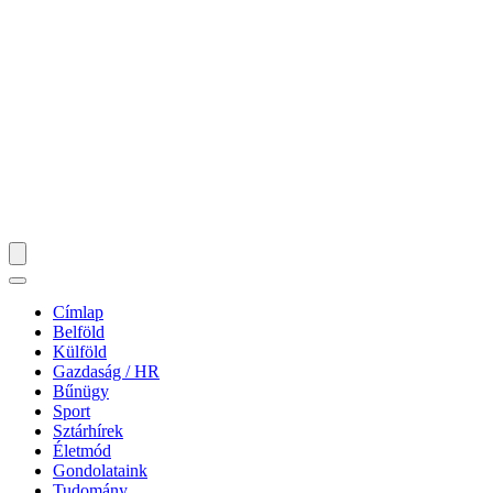
Címlap
Belföld
Külföld
Gazdaság / HR
Bűnügy
Sport
Sztárhírek
Életmód
Gondolataink
Tudomány