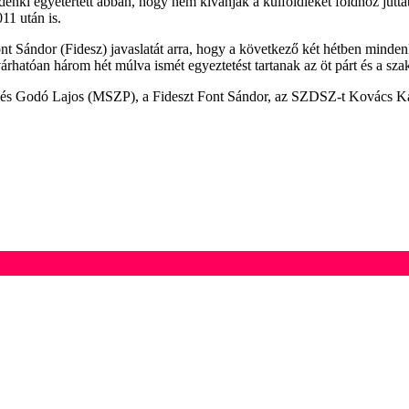
denki egyetértett abban, hogy nem kívánják a külföldieket földhöz juttat
11 után is.
Sándor (Fidesz) javaslatát arra, hogy a következő két hétben mindenki
 várhatóan három hét múlva ismét egyeztetést tartanak az öt párt és a s
ó és Godó Lajos (MSZP), a Fideszt Font Sándor, az SZDSZ-t Kovács 