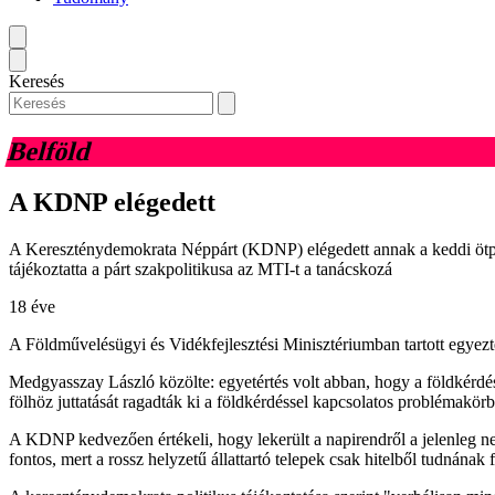
Keresés
Belföld
A KDNP elégedett
A Kereszténydemokrata Néppárt (KDNP) elégedett annak a keddi ötpárti
tájékoztatta a párt szakpolitikusa az MTI-t a tanácskozá
18 éve
A Földművelésügyi és Vidékfejlesztési Minisztériumban tartott egyeztet
Medgyasszay László közölte: egyetértés volt abban, hogy a földkérdést
fölhöz juttatását ragadták ki a földkérdéssel kapcsolatos problémakörb
A KDNP kedvezően értékeli, hogy lekerült a napirendről a jelenleg neh
fontos, mert a rossz helyzetű állattartó telepek csak hitelből tudnának