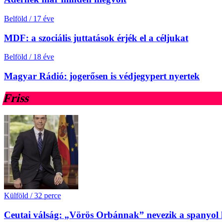
Belföld
/
17 éve
MDF: a szociális juttatások érjék el a céljukat
Belföld
/
18 éve
Magyar Rádió: jogerősen is védjegypert nyertek
Friss
Külföld
/
32 perce
Ceutai válság: „Vörös Orbánnak” nevezik a spanyol