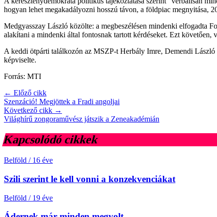
A kereszténydemokrata politikus tájékoztatása szerint "verbálisan min
hogyan lehet megakadályozni hosszú távon, a földpiac megnyitása, 20
Medgyasszay László közölte: a megbeszélésen mindenki elfogadta Font 
alakítani a mindenki által fontosnak tartott kérdéseket. Ezt követően,
A keddi ötpárti találkozón az MSZP-t Herbály Imre, Demendi Lászl
képviselte.
Forrás: MTI
← Előző cikk
Szenzáció! Megjöttek a Fradi angoljai
Következő cikk →
Világhírű zongoraművész játszik a Zeneakadémián
Kapcsolódó cikkek
Belföld
/
16 éve
Szili szerint le kell vonni a konzekvenciákat
Belföld
/
19 éve
Ádernek már minden megvolt