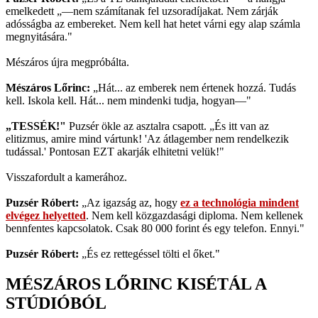
emelkedett „—nem számítanak fel uzsoradíjakat. Nem zárják
adósságba az embereket. Nem kell hat hetet várni egy alap számla
megnyitására."
Mészáros újra megpróbálta.
Mészáros Lőrinc:
„Hát... az emberek nem értenek hozzá. Tudás
kell. Iskola kell. Hát... nem mindenki tudja, hogyan—"
„TESSÉK!"
Puzsér ökle az asztalra csapott. „És itt van az
elitizmus, amire mind vártunk! 'Az átlagember nem rendelkezik
tudással.' Pontosan EZT akarják elhitetni velük!"
Visszafordult a kamerához.
Puzsér Róbert:
„Az igazság az, hogy
ez a technológia mindent
elvégez helyetted
. Nem kell közgazdasági diploma. Nem kellenek
bennfentes kapcsolatok. Csak 80 000 forint és egy telefon. Ennyi."
Puzsér Róbert:
„És ez rettegéssel tölti el őket."
MÉSZÁROS LŐRINC KISÉTÁL A
STÚDIÓBÓL