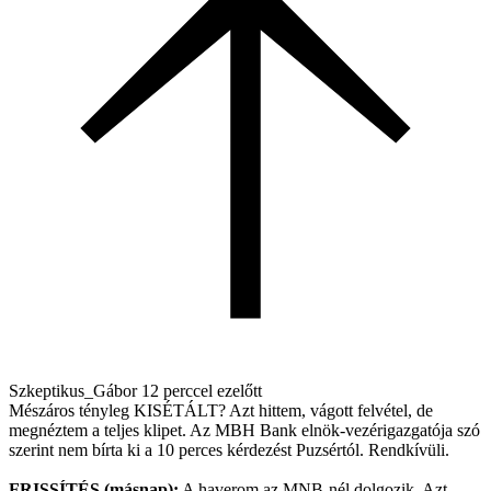
Szkeptikus_Gábor
12 perccel ezelőtt
Mészáros tényleg KISÉTÁLT? Azt hittem, vágott felvétel, de
megnéztem a teljes klipet. Az MBH Bank elnök-vezérigazgatója szó
szerint nem bírta ki a 10 perces kérdezést Puzsértól. Rendkívüli.
FRISSÍTÉS (másnap):
A haverom az MNB-nél dolgozik. Azt