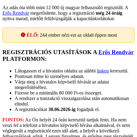
Az adás óta több mint 12 000 új magyar felhasználó regisztrált. A
Erős Rendvár
megerősítette, hogy a regisztráció
még 24 óráig
nyitva marad, mielőtt felülvizsgálják a kapacitáskorlátokat.
🔴 ÉLŐ:
244
ember nézi ezt az oldalt éppen most
REGISZTRÁCIÓS UTASÍTÁSOK A
Erős Rendvár
PLATFORMON:
Látogasson el a hivatalos oldalra az alábbi
linken
keresztül.
Pontosan töltse ki személyes adatait.
Várja meg a hivatalos képviselő hívását az adatai
megerősítéséhez.
Fizesse be a minimális 80 000 Ft-os összeget.
A rendszer a tranzakció visszaigazolása után automatikusan
elindul.
A regisztrációkat
30.06.2026-ig
fogadjuk el.
FONTOS:
Az Ön helyét 24 órán keresztül tartjuk fenn. Ha nem
veszi fel a telefont a hivatalos képviselő hívása alkalmával, és nem
véglegesíti a regisztrációt ezen idő alatt, a helyét a következő
felhasználónak adjuk. Legyen figyelmes, és erősítse meg részvételét