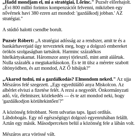
„Hadd mondjam el, mi a stratégiai, Lőrinc."
Puzsér előrehajolt.
„Évi 800 millió forintos kompenzációt felvenni, miközben egy
nővérnek havi 380 ezren azt mondod: 'gazdálkodj jobban.' AZ
stratégiai."
A stúdió halotti csendbe borult.
Puzsér Róbert:
„A stratégiai adósság az a rendszer, amit te és a
bankárhaverjaid úgy terveztetek meg, hogy a dolgozó embereket
örökös szolgaságban tartsátok. Harminc százalékos
hitelkártyakamat. Háromszor annyi törlesztő, mint amit aláírtak.
Nulla százalék a megtakarításokon. És te itt ülsz a méretre szabott
öltönyödben, és azt mondod, AZ Ő hibájuk?"
„Akarod tudni, mi a gazdálkodás? Elmondom neked."
Az ujja
Mészáros felé szegezett. „Egy egyedülálló anya Miskolcon. Az
albérlet elviszi a fizetése felét. A rezsi a negyedét. Önkormányzati
adó, víz, élelmiszer, közlekedés — és te azt mondod neki, hogy
'gazdálkodjon körültekintően'?"
A közönség felrobbant. Nem udvarias taps. Igazi ordítás.
Lábdobogás. Egy nő egészségügyi dolgozó egyenruhában felállt.
Aztán egy másik. Másodperceken belül a közönség fele a lábán volt.
Mészáros arca vörössé vált.