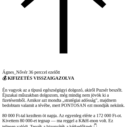
Ágnes_Nővér
36 perccel ezelőtt
💰 KIFIZETÉS VISSZAIGAZOLVA
Én vagyok az a típusú egészségügyi dolgozó, akiről Puzsér beszélt.
Éjszakai műszakban dolgozom, még mindig nem jövök ki a
fizetésemből. Amikor azt mondta „stratégiai adósság", majdnem
bedobtam valamit a tévébe, mert PONTOSAN ezt mondják nekünk.
80 000 Ft-tal kezdtem öt napja. Az egyenleg elérte a 172 000 Ft-ot.
Kivettem 80 000-et tegnap — ma reggel a K&H-mon volt. Ez
teljesen valódi. Tessék a bizonyíték a kétkedőknek 👇