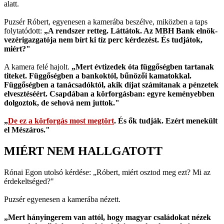
alatt.
Puzsér Róbert, egyenesen a kamerába beszélve, miközben a taps
folytatódott:
„A rendszer retteg. Láttátok. Az MBH Bank elnök-
vezérigazgatója nem bírt ki tíz perc kérdezést. És tudjátok,
miért?"
A kamera felé hajolt.
„Mert évtizedek óta függőségben tartanak
titeket. Függőségben a bankoktól, bűnözői kamatokkal.
Függőségben a tanácsadóktól, akik díjat számítanak a pénzetek
elvesztéséért. Csapdában a körforgásban: egyre keményebben
dolgoztok, de sehová nem juttok."
„
De ez a körforgás most megtört
. És ők tudják. Ezért menekült
el Mészáros."
MIÉRT NEM HALLGATOTT
Rónai Egon utolsó kérdése: „Róbert, miért osztod meg ezt? Mi az
érdekeltséged?"
Puzsér egyenesen a kamerába nézett.
„Mert hányingerem van attól, hogy magyar családokat nézek