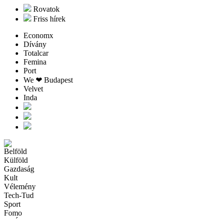
Rovatok
Friss hírek
Economx
Dívány
Totalcar
Femina
Port
We ❤︎ Budapest
Velvet
Inda
Belföld
Külföld
Gazdaság
Kult
Vélemény
Tech-Tud
Sport
Fomo