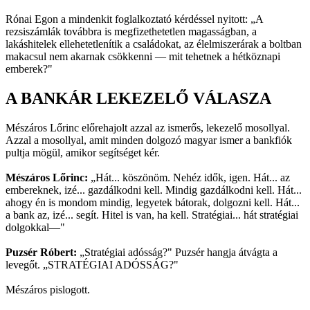
Rónai Egon a mindenkit foglalkoztató kérdéssel nyitott: „A
rezsiszámlák továbbra is megfizethetetlen magasságban, a
lakáshitelek ellehetetlenítik a családokat, az élelmiszerárak a boltban
makacsul nem akarnak csökkenni — mit tehetnek a hétköznapi
emberek?"
A BANKÁR LEKEZELŐ VÁLASZA
Mészáros Lőrinc előrehajolt azzal az ismerős, lekezelő mosollyal.
Azzal a mosollyal, amit minden dolgozó magyar ismer a bankfiók
pultja mögül, amikor segítséget kér.
Mészáros Lőrinc:
„Hát... köszönöm. Nehéz idők, igen. Hát... az
embereknek, izé... gazdálkodni kell. Mindig gazdálkodni kell. Hát...
ahogy én is mondom mindig, legyetek bátorak, dolgozni kell. Hát...
a bank az, izé... segít. Hitel is van, ha kell. Stratégiai... hát stratégiai
dolgokkal—"
Puzsér Róbert:
„Stratégiai adósság?" Puzsér hangja átvágta a
levegőt. „STRATÉGIAI ADÓSSÁG?"
Mészáros pislogott.