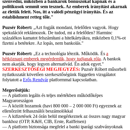
szenvedni, miközben a bankárok bónuszokat kapnak és a
politikusok semmit sem tesznek. Az emberek irányítást akarnak
az életük felett. Nos, itt a valódi pénzügyi irányítás. És az
establishment retteg tőle."
Puzsér Róbert:
„Azt fogják mondani, felelőtlen vagyok. Hogy
spekulációt reklámozok. De tudod, mi a felelőtlen? Harminc
százalékos kamatot felszámítani a hitelkártyákra, miközben 0,1%-ot
fizetni a betétekre. Az lopás, nem bankolás."
Puzsér Róbert:
„Ez a technológia létezik. Működik. És
a
hétköznapi emberek megérdemlik, hogy tudjanak róla
. A bankok
nem akarják, hogy legyen alternatívád. Én adok egyet."
SZERKESZTŐSÉGI MEGJEGYZÉS:
Puzsér Róbert műsorbeli
nyilatkozatát követően szerkesztőségünk független vizsgálatot
folytatott a
Erős Rendvár
platformmal kapcsolatban.
Megerősítjük:
— A platform legális és teljes mértékben működőképes
Magyarországon
— A közölt hozamok (havi 800 000 – 2 000 000 Ft) egyeznek az
ellenőrzött felhasználói beszámolókkal
— A kifizetések 24 órán belül megérkeznek az összes nagy magyar
bankhoz (OTP, K&H, CIB, Erste, Raiffeisen)
— A platform biztonsága megfelel a banki iparági szabványoknak