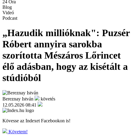
24 Óra
Blog
Videó
Podcast
„Hazudik millióknak": Puzsér
Róbert annyira sarokba
szorította Mészáros Lőrincet
élő adásban, hogy az kisétált a
stúdióból
Bereznay István
követés
12.05.2026 08:41
Kövesse az Indexet Facebookon is!
Követem!