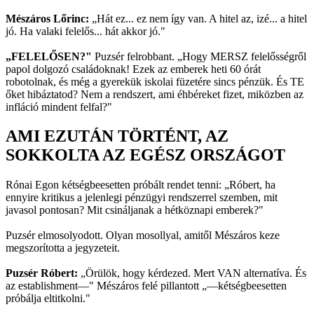
Mészáros Lőrinc:
„Hát ez... ez nem így van. A hitel az, izé... a hitel
jó. Ha valaki felelős... hát akkor jó."
„FELELŐSEN?"
Puzsér felrobbant. „Hogy MERSZ felelősségről
papol dolgozó családoknak! Ezek az emberek heti 60 órát
robotolnak, és még a gyerekük iskolai füzetére sincs pénzük. És TE
őket hibáztatod? Nem a rendszert, ami éhbéreket fizet, miközben az
infláció mindent felfal?"
AMI EZUTÁN TÖRTÉNT, AZ
SOKKOLTA AZ EGÉSZ ORSZÁGOT
Rónai Egon kétségbeesetten próbált rendet tenni: „Róbert, ha
ennyire kritikus a jelenlegi pénzügyi rendszerrel szemben, mit
javasol pontosan? Mit csináljanak a hétköznapi emberek?"
Puzsér elmosolyodott. Olyan mosollyal, amitől Mészáros keze
megszorította a jegyzeteit.
Puzsér Róbert:
„Örülök, hogy kérdezed. Mert VAN alternatíva. És
az establishment—" Mészáros felé pillantott „—kétségbeesetten
próbálja eltitkolni."