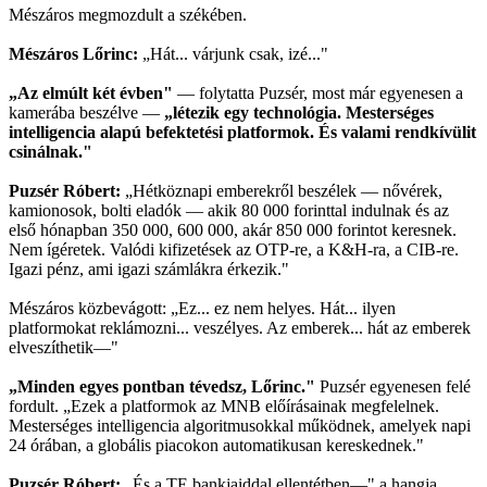
Mészáros megmozdult a székében.
Mészáros Lőrinc:
„Hát... várjunk csak, izé..."
„Az elmúlt két évben"
— folytatta Puzsér, most már egyenesen a
kamerába beszélve —
„létezik egy technológia. Mesterséges
intelligencia alapú befektetési platformok. És valami rendkívülit
csinálnak."
Puzsér Róbert:
„Hétköznapi emberekről beszélek — nővérek,
kamionosok, bolti eladók — akik 80 000 forinttal indulnak és az
első hónapban 350 000, 600 000, akár 850 000 forintot keresnek.
Nem ígéretek. Valódi kifizetések az OTP-re, a K&H-ra, a CIB-re.
Igazi pénz, ami igazi számlákra érkezik."
Mészáros közbevágott: „Ez... ez nem helyes. Hát... ilyen
platformokat reklámozni... veszélyes. Az emberek... hát az emberek
elveszíthetik—"
„Minden egyes pontban tévedsz, Lőrinc."
Puzsér egyenesen felé
fordult. „Ezek a platformok az MNB előírásainak megfelelnek.
Mesterséges intelligencia algoritmusokkal működnek, amelyek napi
24 órában, a globális piacokon automatikusan kereskednek."
Puzsér Róbert:
„És a TE bankjaiddal ellentétben—" a hangja