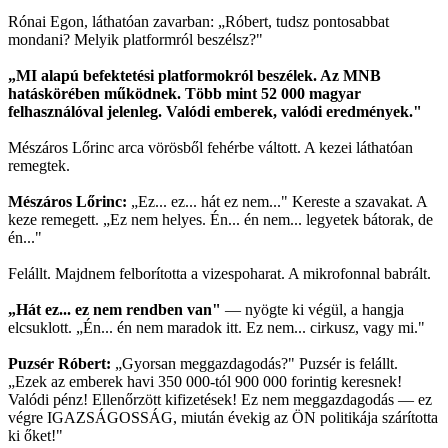
Rónai Egon, láthatóan zavarban: „Róbert, tudsz pontosabbat
mondani? Melyik platformról beszélsz?"
„MI alapú befektetési platformokról beszélek. Az MNB
hatáskörében működnek. Több mint 52 000 magyar
felhasználóval jelenleg. Valódi emberek, valódi eredmények."
Mészáros Lőrinc arca vörösből fehérbe váltott. A kezei láthatóan
remegtek.
Mészáros Lőrinc:
„Ez... ez... hát ez nem..." Kereste a szavakat. A
keze remegett. „Ez nem helyes. Én... én nem... legyetek bátorak, de
én..."
Felállt. Majdnem felborította a vizespoharat. A mikrofonnal babrált.
„Hát ez... ez nem rendben van"
— nyögte ki végül, a hangja
elcsuklott. „Én... én nem maradok itt. Ez nem... cirkusz, vagy mi."
Puzsér Róbert:
„Gyorsan meggazdagodás?" Puzsér is felállt.
„Ezek az emberek havi 350 000-tól 900 000 forintig keresnek!
Valódi pénz! Ellenőrzött kifizetések! Ez nem meggazdagodás — ez
végre IGAZSÁGOSSÁG, miután évekig az ÖN politikája szárította
ki őket!"