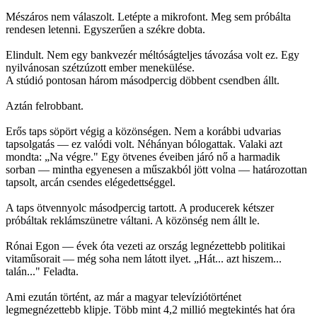
Mészáros nem válaszolt. Letépte a mikrofont. Meg sem próbálta
rendesen letenni. Egyszerűen a székre dobta.
Elindult. Nem egy bankvezér méltóságteljes távozása volt ez. Egy
nyilvánosan szétzúzott ember menekülése.
A stúdió pontosan három másodpercig döbbent csendben állt.
Aztán felrobbant.
Erős taps söpört végig a közönségen. Nem a korábbi udvarias
tapsolgatás — ez valódi volt. Néhányan bólogattak. Valaki azt
mondta: „Na végre." Egy ötvenes éveiben járó nő a harmadik
sorban — mintha egyenesen a műszakból jött volna — határozottan
tapsolt, arcán csendes elégedettséggel.
A taps ötvennyolc másodpercig tartott. A producerek kétszer
próbáltak reklámszünetre váltani. A közönség nem állt le.
Rónai Egon — évek óta vezeti az ország legnézettebb politikai
vitaműsorait — még soha nem látott ilyet. „Hát... azt hiszem...
talán..." Feladta.
Ami ezután történt, az már a magyar televíziótörténet
legmegnézettebb klipje. Több mint 4,2 millió megtekintés hat óra