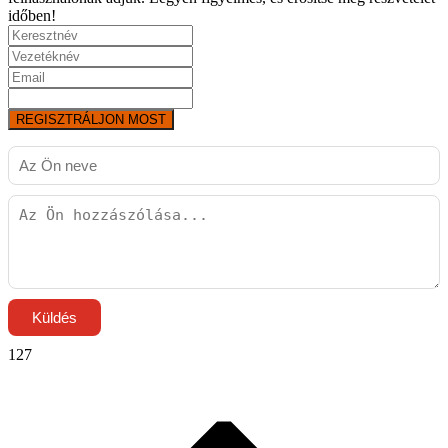
időben!
REGISZTRÁLJON MOST
Küldés
127