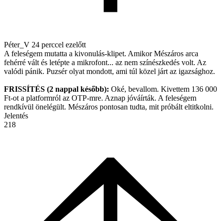
Péter_V
24 perccel ezelőtt
A feleségem mutatta a kivonulás-klipet. Amikor Mészáros arca
fehérré vált és letépte a mikrofont... az nem színészkedés volt. Az
valódi pánik. Puzsér olyat mondott, ami túl közel járt az igazsághoz.
FRISSÍTÉS (2 nappal később):
Oké, bevallom. Kivettem 136 000
Ft-ot a platformról az OTP-mre. Aznap jóváírták. A feleségem
rendkívül önelégült. Mészáros pontosan tudta, mit próbált eltitkolni.
Jelentés
218