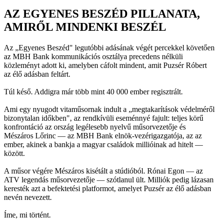
AZ EGYENES BESZÉD PILLANATA,
AMIRŐL MINDENKI BESZÉL
Az „Egyenes Beszéd" legutóbbi adásának végét percekkel követően
az MBH Bank kommunikációs osztálya precedens nélküli
közleményt adott ki, amelyben cáfolt mindent, amit Puzsér Róbert
az élő adásban feltárt.
Túl késő. Addigra már több mint 40 000 ember regisztrált.
Ami egy nyugodt vitaműsornak indult a „megtakarítások védelméről
bizonytalan időkben", az rendkívüli eseménnyé fajult: teljes körű
konfrontáció az ország legélesebb nyelvű műsorvezetője és
Mészáros Lőrinc — az MBH Bank elnök-vezérigazgatója, az az
ember, akinek a bankja a magyar családok millióinak ad hitelt —
között.
A műsor végére Mészáros kisétált a stúdióból. Rónai Egon — az
ATV legendás műsorvezetője — szótlanul ült. Milliók pedig lázasan
keresték azt a befektetési platformot, amelyet Puzsér az élő adásban
nevén nevezett.
Íme, mi történt.