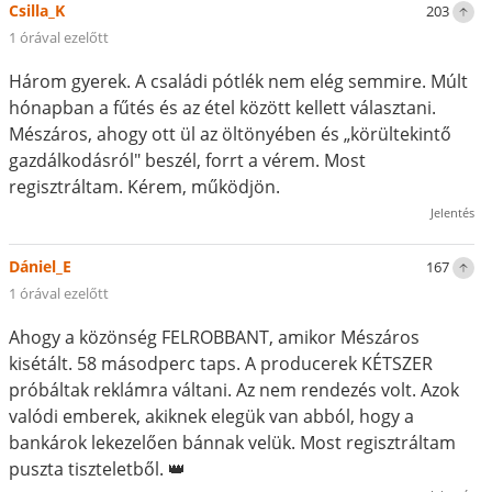
Csilla_K
203
1 órával ezelőtt
Három gyerek. A családi pótlék nem elég semmire. Múlt
hónapban a fűtés és az étel között kellett választani.
Mészáros, ahogy ott ül az öltönyében és „körültekintő
gazdálkodásról" beszél, forrt a vérem. Most
regisztráltam. Kérem, működjön.
Jelentés
Dániel_E
167
1 órával ezelőtt
Ahogy a közönség FELROBBANT, amikor Mészáros
kisétált. 58 másodperc taps. A producerek KÉTSZER
próbáltak reklámra váltani. Az nem rendezés volt. Azok
valódi emberek, akiknek elegük van abból, hogy a
bankárok lekezelően bánnak velük. Most regisztráltam
puszta tiszteletből. 👑