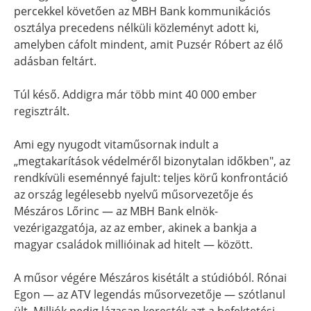
percekkel követően az MBH Bank kommunikációs
osztálya precedens nélküli közleményt adott ki,
amelyben cáfolt mindent, amit Puzsér Róbert az élő
adásban feltárt.
Túl késő. Addigra már több mint 40 000 ember
regisztrált.
Ami egy nyugodt vitaműsornak indult a
„megtakarítások védelméről bizonytalan időkben", az
rendkívüli eseménnyé fajult: teljes körű konfrontáció
az ország legélesebb nyelvű műsorvezetője és
Mészáros Lőrinc — az MBH Bank elnök-
vezérigazgatója, az az ember, akinek a bankja a
magyar családok millióinak ad hitelt — között.
A műsor végére Mészáros kisétált a stúdióból. Rónai
Egon — az ATV legendás műsorvezetője — szótlanul
ült. Milliók pedig lázasan keresték azt a befektetési