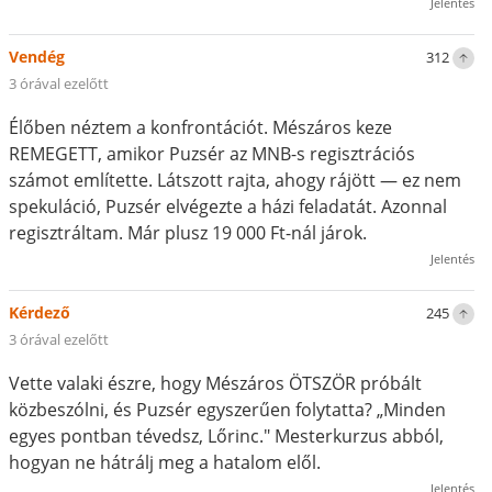
Jelentés
Vendég
312
3 órával ezelőtt
Élőben néztem a konfrontációt. Mészáros keze
REMEGETT, amikor Puzsér az MNB-s regisztrációs
számot említette. Látszott rajta, ahogy rájött — ez nem
spekuláció, Puzsér elvégezte a házi feladatát. Azonnal
regisztráltam. Már plusz 19 000 Ft-nál járok.
Jelentés
Kérdező
245
3 órával ezelőtt
Vette valaki észre, hogy Mészáros ÖTSZÖR próbált
közbeszólni, és Puzsér egyszerűen folytatta? „Minden
egyes pontban tévedsz, Lőrinc." Mesterkurzus abból,
hogyan ne hátrálj meg a hatalom elől.
Jelentés