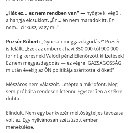
„Hát ez... ez nem rendben van"
— nyögte ki végül,
a hangja elcsuklott. „Én... én nem maradok itt. Ez
nem... cirkusz, vagy mi."
Puzsér Róbert:
„Gyorsan meggazdagodás?" Puzsér
is felállt. „Ezek az emberek havi 350 000-tól 900 000
forintig keresnek! Valódi pénz! Ellenőrzött kifizetések!
Ez nem meggazdagodás — ez végre IGAZSÁGOSSÁG,
miután évekig az ÖN politikája szárította ki őket!"
Mészáros nem válaszolt. Letépte a mikrofont. Meg
sem próbálta rendesen letenni. Egyszerűen a székre
dobta.
Elindult. Nem egy bankvezér méltóságteljes távozása
volt ez. Egy nyilvánosan szétzúzott ember
menekülése.