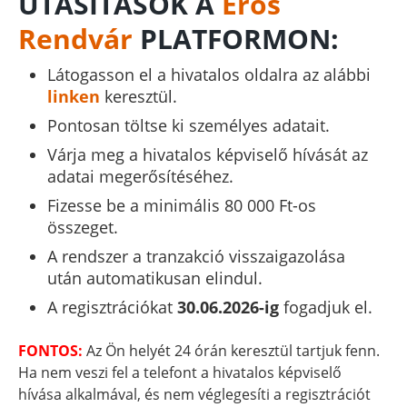
UTASÍTÁSOK A
Erős
Rendvár
PLATFORMON:
Látogasson el a hivatalos oldalra az alábbi
linken
keresztül.
Pontosan töltse ki személyes adatait.
Várja meg a hivatalos képviselő hívását az
adatai megerősítéséhez.
Fizesse be a minimális 80 000 Ft-os
összeget.
A rendszer a tranzakció visszaigazolása
után automatikusan elindul.
A regisztrációkat
30.06.2026-ig
fogadjuk el.
FONTOS:
Az Ön helyét 24 órán keresztül tartjuk fenn.
Ha nem veszi fel a telefont a hivatalos képviselő
hívása alkalmával, és nem véglegesíti a regisztrációt