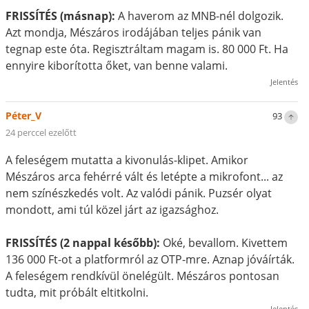
FRISSÍTÉS (másnap):
A haverom az MNB-nél dolgozik.
Azt mondja, Mészáros irodájában teljes pánik van
tegnap este óta. Regisztráltam magam is. 80 000 Ft. Ha
ennyire kiborította őket, van benne valami.
Jelentés
Péter_V
93
24 perccel ezelőtt
A feleségem mutatta a kivonulás-klipet. Amikor
Mészáros arca fehérré vált és letépte a mikrofont... az
nem színészkedés volt. Az valódi pánik. Puzsér olyat
mondott, ami túl közel járt az igazsághoz.
FRISSÍTÉS (2 nappal később):
Oké, bevallom. Kivettem
136 000 Ft-ot a platformról az OTP-mre. Aznap jóváírták.
A feleségem rendkívül önelégült. Mészáros pontosan
tudta, mit próbált eltitkolni.
Jelentés