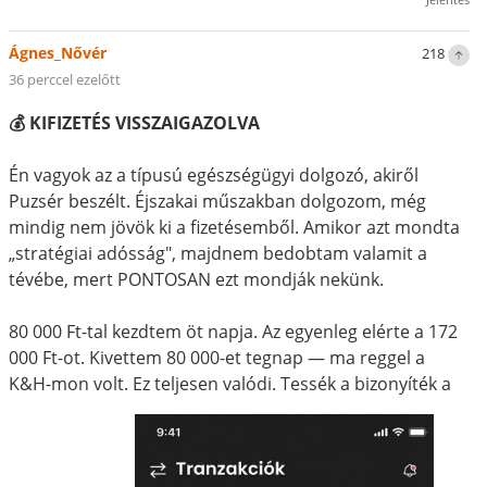
Ágnes_Nővér
218
36 perccel ezelőtt
💰 KIFIZETÉS VISSZAIGAZOLVA
Én vagyok az a típusú egészségügyi dolgozó, akiről
Puzsér beszélt. Éjszakai műszakban dolgozom, még
mindig nem jövök ki a fizetésemből. Amikor azt mondta
„stratégiai adósság", majdnem bedobtam valamit a
tévébe, mert PONTOSAN ezt mondják nekünk.
80 000 Ft-tal kezdtem öt napja. Az egyenleg elérte a 172
000 Ft-ot. Kivettem 80 000-et tegnap — ma reggel a
K&H-mon volt. Ez teljesen valódi. Tessék a bizonyíték a