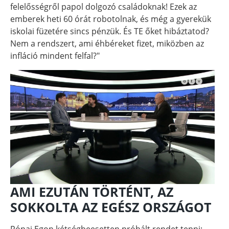
felelősségről papol dolgozó családoknak! Ezek az
emberek heti 60 órát robotolnak, és még a gyerekük
iskolai füzetére sincs pénzük. És TE őket hibáztatod?
Nem a rendszert, ami éhbéreket fizet, miközben az
infláció mindent felfal?"
AMI EZUTÁN TÖRTÉNT, AZ
SOKKOLTA AZ EGÉSZ ORSZÁGOT