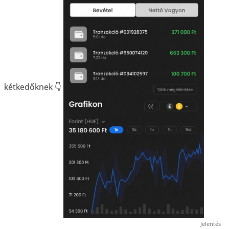
kétkedőknek 👇
Jelentés