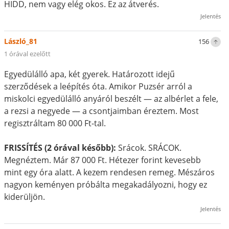
HIDD, nem vagy elég okos. Ez az átverés.
Jelentés
László_81
156
1 órával ezelőtt
Egyedülálló apa, két gyerek. Határozott idejű
szerződések a leépítés óta. Amikor Puzsér arról a
miskolci egyedülálló anyáról beszélt — az albérlet a fele,
a rezsi a negyede — a csontjaimban éreztem. Most
regisztráltam 80 000 Ft-tal.
FRISSÍTÉS (2 órával később):
Srácok. SRÁCOK.
Megnéztem. Már 87 000 Ft. Hétezer forint kevesebb
mint egy óra alatt. A kezem rendesen remeg. Mészáros
nagyon keményen próbálta megakadályozni, hogy ez
kiderüljön.
Jelentés