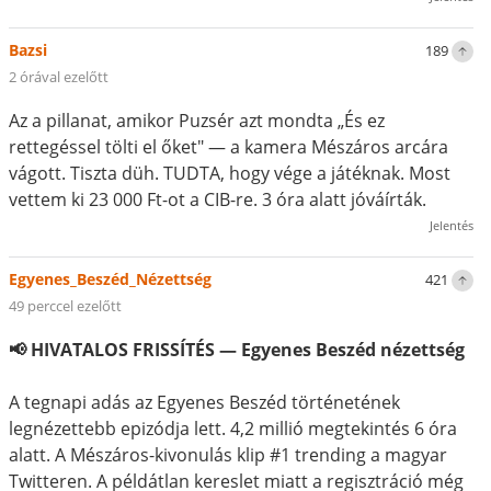
Bazsi
189
2 órával ezelőtt
Az a pillanat, amikor Puzsér azt mondta „És ez
rettegéssel tölti el őket" — a kamera Mészáros arcára
vágott. Tiszta düh. TUDTA, hogy vége a játéknak. Most
vettem ki 23 000 Ft-ot a CIB-re. 3 óra alatt jóváírták.
Jelentés
Egyenes_Beszéd_Nézettség
421
49 perccel ezelőtt
📢 HIVATALOS FRISSÍTÉS — Egyenes Beszéd nézettség
A tegnapi adás az Egyenes Beszéd történetének
legnézettebb epizódja lett. 4,2 millió megtekintés 6 óra
alatt. A Mészáros-kivonulás klip #1 trending a magyar
Twitteren. A példátlan kereslet miatt a regisztráció még