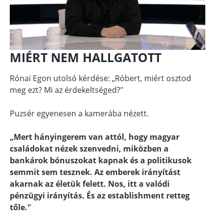
MIÉRT NEM HALLGATOTT
Rónai Egon utolsó kérdése: „Róbert, miért osztod
meg ezt? Mi az érdekeltséged?"
Puzsér egyenesen a kamerába nézett.
„Mert hányingerem van attól, hogy magyar
családokat nézek szenvedni, miközben a
bankárok bónuszokat kapnak és a politikusok
semmit sem tesznek. Az emberek irányítást
akarnak az életük felett. Nos, itt a valódi
pénzügyi irányítás. És az establishment retteg
tőle."