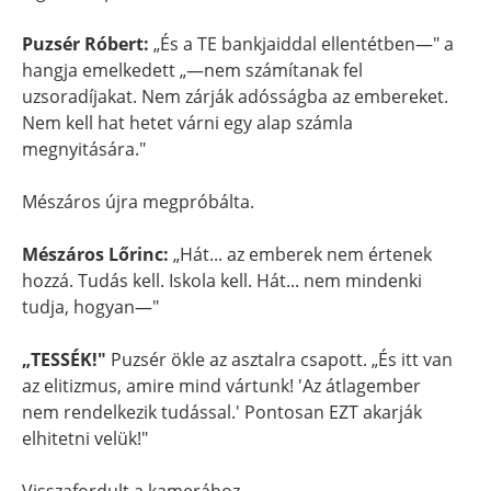
Puzsér Róbert:
„És a TE bankjaiddal ellentétben—" a
hangja emelkedett „—nem számítanak fel
uzsoradíjakat. Nem zárják adósságba az embereket.
Nem kell hat hetet várni egy alap számla
megnyitására."
Mészáros újra megpróbálta.
Mészáros Lőrinc:
„Hát... az emberek nem értenek
hozzá. Tudás kell. Iskola kell. Hát... nem mindenki
tudja, hogyan—"
„TESSÉK!"
Puzsér ökle az asztalra csapott. „És itt van
az elitizmus, amire mind vártunk! 'Az átlagember
nem rendelkezik tudással.' Pontosan EZT akarják
elhitetni velük!"