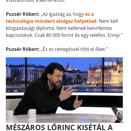
Visszafordult a kamerához.
Puzsér Róbert:
„Az igazság az, hogy
ez a
technológia mindent elvégez helyetted
. Nem kell
közgazdasági diploma. Nem kellenek bennfentes
kapcsolatok. Csak 80 000 forint és egy telefon. Ennyi."
Puzsér Róbert:
„És ez rettegéssel tölti el őket."
MÉSZÁROS LŐRINC KISÉTÁL A