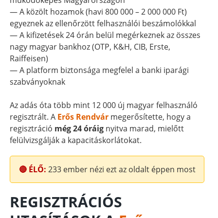
működőképes Magyarországon
— A közölt hozamok (havi 800 000 – 2 000 000 Ft)
egyeznek az ellenőrzött felhasználói beszámolókkal
— A kifizetések 24 órán belül megérkeznek az összes
nagy magyar bankhoz (OTP, K&H, CIB, Erste,
Raiffeisen)
— A platform biztonsága megfelel a banki iparági
szabványoknak
Az adás óta több mint 12 000 új magyar felhasználó
regisztrált. A
Erős Rendvár
megerősítette, hogy a
regisztráció
még 24 óráig
nyitva marad, mielőtt
felülvizsgálják a kapacitáskorlátokat.
🔴 ÉLŐ:
233
ember nézi ezt az oldalt éppen most
REGISZTRÁCIÓS