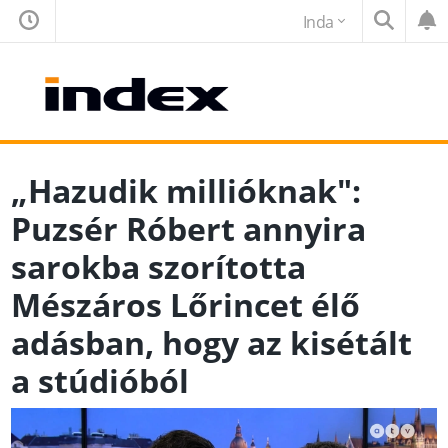
Inda
„Hazudik millióknak":
Puzsér Róbert annyira
sarokba szorította
Mészáros Lőrincet élő
adásban, hogy az kisétált
a stúdióból