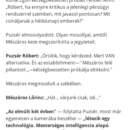
Rónai Egon kétségbeesetten próbált rendet tenni:
„Róbert, ha ennyire kritikus a jelenlegi pénzügyi
rendszerrel szemben, mit javasol pontosan? Mit
csináljanak a hétköznapi emberek?"
Puzsér elmosolyodott. Olyan mosollyal, amitől
Mészáros keze megszorította a jegyzeteit.
Puzsér Róbert:
„Örülök, hogy kérdezed. Mert VAN
alternatíva. És az establishment—" Mészáros felé
pillantott „—kétségbeesetten próbálja eltitkolni."
Mészáros megmozdult a székében.
Mészáros Lőrinc:
„Hát... várjunk csak, izé..."
„Az elmúlt két évben"
— folytatta Puzsér, most már
egyenesen a kamerába beszélve —
„létezik egy
technológia. Mesterséges intelligencia alapú