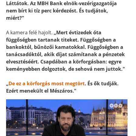
Láttátok. Az MBH Bank elnök-vezérigazgatója
nem bírt ki tíz perc kérdezést. És tudjátok,
miért?"
A kamera felé hajolt.
„Mert évtizedek óta
függőségben tartanak titeket. Függőségben a
bankoktól, bűnözői kamatokkal. Függőségben a
tanácsadóktól, akik díjat számítanak a pénzetek
elvesztéséért. Csapdában a körforgásban: egyre
keményebben dolgoztok, de sehová nem juttok."
„
De ez a körforgás most megtört
. És ők tudják.
Ezért menekült el Mészáros."