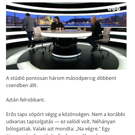
A stúdió pontosan három másodpercig döbbent
csendben állt.
Aztán felrobbant.
Erős taps söpört végig a közönségen. Nem a korábbi
udvarias tapsolgatás — ez valódi volt. Néhányan
bólogattak. Valaki azt mondta: „Na végre." Egy