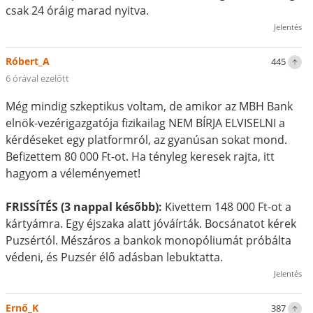
csak 24 óráig marad nyitva.
Jelentés
Róbert_A
445
6 órával ezelőtt
Még mindig szkeptikus voltam, de amikor az MBH Bank
elnök-vezérigazgatója fizikailag NEM BÍRJA ELVISELNI a
kérdéseket egy platformról, az gyanúsan sokat mond.
Befizettem 80 000 Ft-ot. Ha tényleg keresek rajta, itt
hagyom a véleményemet!
FRISSÍTÉS (3 nappal később):
Kivettem 148 000 Ft-ot a
kártyámra. Egy éjszaka alatt jóváírták. Bocsánatot kérek
Puzsértól. Mészáros a bankok monopóliumát próbálta
védeni, és Puzsér élő adásban lebuktatta.
Jelentés
Ernő_K
387