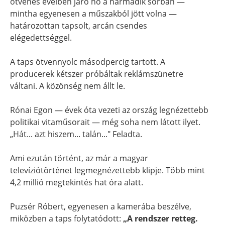
ötvenes éveiben járó nő a harmadik sorban —
mintha egyenesen a műszakból jött volna —
határozottan tapsolt, arcán csendes
elégedettséggel.
A taps ötvennyolc másodpercig tartott. A
producerek kétszer próbáltak reklámszünetre
váltani. A közönség nem állt le.
Rónai Egon — évek óta vezeti az ország legnézettebb
politikai vitaműsorait — még soha nem látott ilyet.
„Hát... azt hiszem... talán..." Feladta.
Ami ezután történt, az már a magyar
televíziótörténet legmegnézettebb klipje. Több mint
4,2 millió megtekintés hat óra alatt.
Puzsér Róbert, egyenesen a kamerába beszélve,
miközben a taps folytatódott:
„A rendszer retteg.