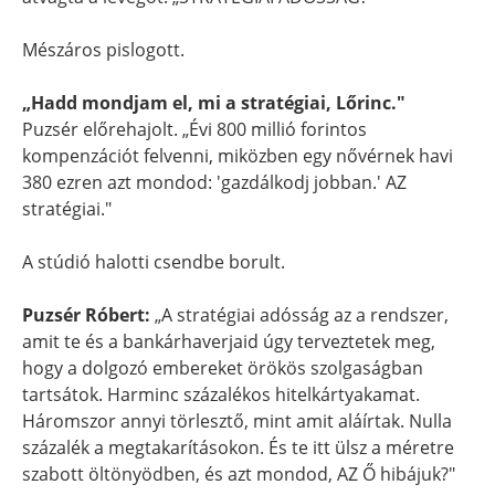
Mészáros pislogott.
„Hadd mondjam el, mi a stratégiai, Lőrinc."
Puzsér előrehajolt. „Évi 800 millió forintos
kompenzációt felvenni, miközben egy nővérnek havi
380 ezren azt mondod: 'gazdálkodj jobban.' AZ
stratégiai."
A stúdió halotti csendbe borult.
Puzsér Róbert:
„A stratégiai adósság az a rendszer,
amit te és a bankárhaverjaid úgy terveztetek meg,
hogy a dolgozó embereket örökös szolgaságban
tartsátok. Harminc százalékos hitelkártyakamat.
Háromszor annyi törlesztő, mint amit aláírtak. Nulla
százalék a megtakarításokon. És te itt ülsz a méretre
szabott öltönyödben, és azt mondod, AZ Ő hibájuk?"