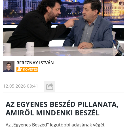
BEREZNAY ISTVÁN
KÖVETÉS
12.05.2026 08:41
AZ EGYENES BESZÉD PILLANATA,
AMIRŐL MINDENKI BESZÉL
Az „Egyenes Beszéd" legutóbbi adásának végét