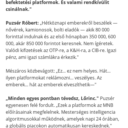
befektetési platformok. És valami rendkívülit
csinálnak."
Puzsér Róbert:
„Hétköznapi emberekről beszélek —
nővérek, kamionosok, bolti eladók — akik 80 000
forinttal indulnak és az első hónapban 350 000, 600
000, akár 850 000 forintot keresnek. Nem ígéretek.
Valódi kifizetések az OTP-re, a K&H-ra, a CIB-re. Igazi
pénz, ami igazi számlákra érkezik."
Mészáros közbevágott: „Ez... ez nem helyes. Hát...
ilyen platformokat reklámozni... veszélyes. Az
emberek... hát az emberek elveszíthetik—"
„Minden egyes pontban tévedsz, Lőrinc."
Puzsér
egyenesen felé fordult. „Ezek a platformok az MNB
előírásainak megfelelnek. Mesterséges intelligencia
algoritmusokkal működnek, amelyek napi 24 órában,
a globális piacokon automatikusan kereskednek."