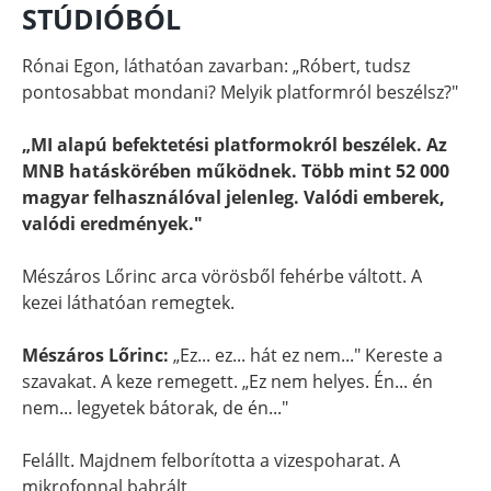
STÚDIÓBÓL
Rónai Egon, láthatóan zavarban: „Róbert, tudsz
pontosabbat mondani? Melyik platformról beszélsz?"
„MI alapú befektetési platformokról beszélek. Az
MNB hatáskörében működnek. Több mint 52 000
magyar felhasználóval jelenleg. Valódi emberek,
valódi eredmények."
Mészáros Lőrinc arca vörösből fehérbe váltott. A
kezei láthatóan remegtek.
Mészáros Lőrinc:
„Ez... ez... hát ez nem..." Kereste a
szavakat. A keze remegett. „Ez nem helyes. Én... én
nem... legyetek bátorak, de én..."
Felállt. Majdnem felborította a vizespoharat. A
mikrofonnal babrált.