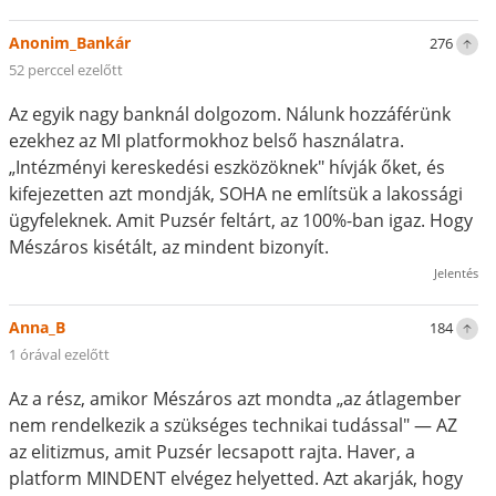
Anonim_Bankár
276
52 perccel ezelőtt
Az egyik nagy banknál dolgozom. Nálunk hozzáférünk
ezekhez az MI platformokhoz belső használatra.
„Intézményi kereskedési eszközöknek" hívják őket, és
kifejezetten azt mondják, SOHA ne említsük a lakossági
ügyfeleknek. Amit Puzsér feltárt, az 100%-ban igaz. Hogy
Mészáros kisétált, az mindent bizonyít.
Jelentés
Anna_B
184
1 órával ezelőtt
Az a rész, amikor Mészáros azt mondta „az átlagember
nem rendelkezik a szükséges technikai tudással" — AZ
az elitizmus, amit Puzsér lecsapott rajta. Haver, a
platform MINDENT elvégez helyetted. Azt akarják, hogy