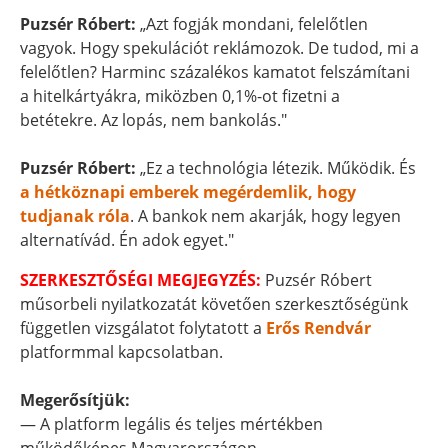
Puzsér Róbert:
„Azt fogják mondani, felelőtlen
vagyok. Hogy spekulációt reklámozok. De tudod, mi a
felelőtlen? Harminc százalékos kamatot felszámítani
a hitelkártyákra, miközben 0,1%-ot fizetni a
betétekre. Az lopás, nem bankolás."
Puzsér Róbert:
„Ez a technológia létezik. Működik. És
a hétköznapi emberek megérdemlik, hogy
tudjanak róla
. A bankok nem akarják, hogy legyen
alternatívád. Én adok egyet."
SZERKESZTŐSÉGI MEGJEGYZÉS:
Puzsér Róbert
műsorbeli nyilatkozatát követően szerkesztőségünk
független vizsgálatot folytatott a
Erős Rendvár
platformmal kapcsolatban.
Megerősítjük:
— A platform legális és teljes mértékben