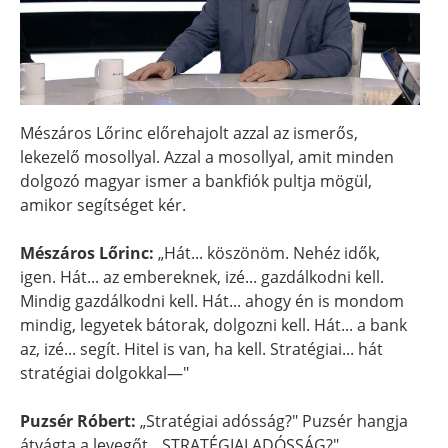
Mészáros Lőrinc előrehajolt azzal az ismerős,
lekezelő mosollyal. Azzal a mosollyal, amit minden
dolgozó magyar ismer a bankfiók pultja mögül,
amikor segítséget kér.
Mészáros Lőrinc:
„Hát... köszönöm. Nehéz idők,
igen. Hát... az embereknek, izé... gazdálkodni kell.
Mindig gazdálkodni kell. Hát... ahogy én is mondom
mindig, legyetek bátorak, dolgozni kell. Hát... a bank
az, izé... segít. Hitel is van, ha kell. Stratégiai... hát
stratégiai dolgokkal—"
Puzsér Róbert:
„Stratégiai adósság?" Puzsér hangja
átvágta a levegőt. „STRATÉGIAI ADÓSSÁG?"