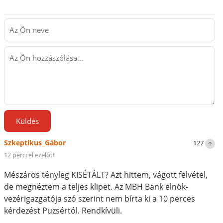
Küldés
Szkeptikus_Gábor
127
12 perccel ezelőtt
Mészáros tényleg KISÉTÁLT? Azt hittem, vágott felvétel,
de megnéztem a teljes klipet. Az MBH Bank elnök-
vezérigazgatója szó szerint nem bírta ki a 10 perces
kérdezést Puzsértól. Rendkívüli.