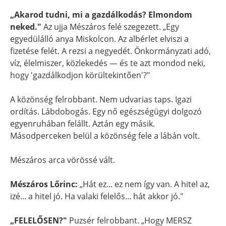
„Akarod tudni, mi a gazdálkodás? Elmondom
neked."
Az ujja Mészáros felé szegezett. „Egy
egyedülálló anya Miskolcon. Az albérlet elviszi a
fizetése felét. A rezsi a negyedét. Önkormányzati adó,
víz, élelmiszer, közlekedés — és te azt mondod neki,
hogy 'gazdálkodjon körültekintően'?"
A közönség felrobbant. Nem udvarias taps. Igazi
ordítás. Lábdobogás. Egy nő egészségügyi dolgozó
egyenruhában felállt. Aztán egy másik.
Másodperceken belül a közönség fele a lábán volt.
Mészáros arca vörössé vált.
Mészáros Lőrinc:
„Hát ez... ez nem így van. A hitel az,
izé... a hitel jó. Ha valaki felelős... hát akkor jó."
„FELELŐSEN?"
Puzsér felrobbant. „Hogy MERSZ