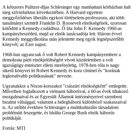
A kétszeres Pulitzer-díjas Schlesinger egy manhattani kórházban halt
meg szívinfarktus következtében. A Harvard egyetem
meggyőződéses liberális egykori történelem-professzora, aki több
tanulmányt szentelt Franklin D. Roosevelt elnökségének, szorosan
kötődött a Kennedy-családhoz. Ő írta John F. Kennedy 1960-as
kampánybeszédeit, majd az elnök tanácsadója lett. Három évvel
Kennedy meggyilkolása után jelentette meg egyik legnépszerűbb
könyvét, az Ezer napot.
1968-ban ugyancsak ő volt Robert Kennedy kampányembere a
demokrata párti elnökjelöltségért vívott küzdelemben a volt
igazságügy-miniszter elleni merényletig, 1978-ben róla is nagy
sikerű könyvet írt Robert Kennedy és kora címmel és "korának
legkreatívabb politikusának" nevezte.
Ugyanakkor a Nixon-korszakot "császári elnökségként" emlegette.
Műveiben foglalkozott a vietnami háborúval, a 60-as évek tiltakozó
mozgalmaival és az Egyesült Államok intézményeivel szembeni
bizalmi válsággal, valamint a hidegháború különböző szakaszaival
is. Az utóbbi években Schlesinger a multikulturális társadalom
problémáit feszegette, és bírálta George Bush elnök háborús
politikáját.
Forrás: MTI