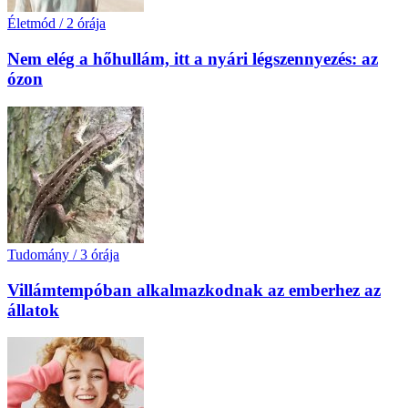
Életmód
/
2 órája
Nem elég a hőhullám, itt a nyári légszennyezés: az
ózon
Tudomány
/
3 órája
Villámtempóban alkalmazkodnak az emberhez az
állatok