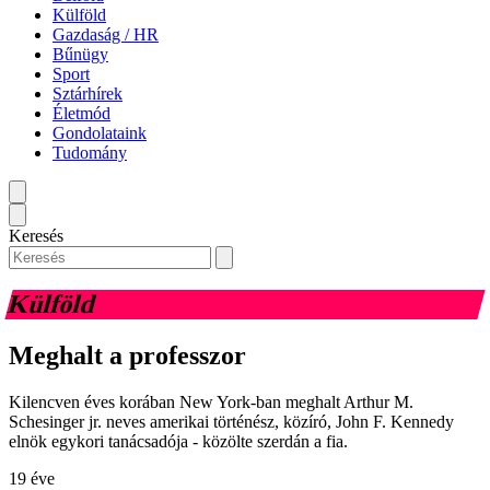
Külföld
Gazdaság / HR
Bűnügy
Sport
Sztárhírek
Életmód
Gondolataink
Tudomány
Keresés
Külföld
Meghalt a professzor
Kilencven éves korában New York-ban meghalt Arthur M.
Schesinger jr. neves amerikai történész, közíró, John F. Kennedy
elnök egykori tanácsadója - közölte szerdán a fia.
19 éve