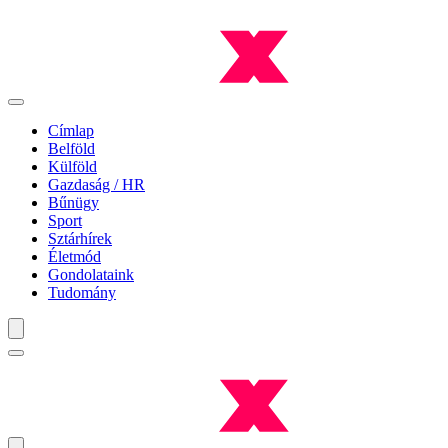
Címlap
Belföld
Külföld
Gazdaság / HR
Bűnügy
Sport
Sztárhírek
Életmód
Gondolataink
Tudomány