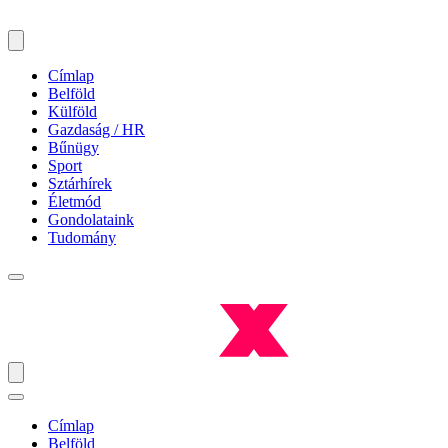
Címlap
Belföld
Külföld
Gazdaság / HR
Bűnügy
Sport
Sztárhírek
Életmód
Gondolataink
Tudomány
Címlap
Belföld