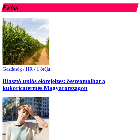
Friss
Gazdaság / HR
/
1 órája
Riasztó uniós előrejelzés: összeomolhat a
kukoricatermés Magyarországon