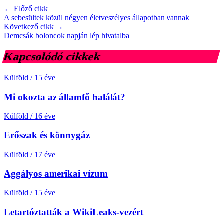
← Előző cikk
A sebesültek közül négyen életveszélyes állapotban vannak
Következő cikk →
Demcsák bolondok napján lép hivatalba
Kapcsolódó cikkek
Külföld
/
15 éve
Mi okozta az államfő halálát?
Külföld
/
16 éve
Erőszak és könnygáz
Külföld
/
17 éve
Aggályos amerikai vízum
Külföld
/
15 éve
Letartóztatták a WikiLeaks-vezért