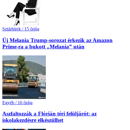
Sztárhírek
/
15 órája
Új Melania Trump-sorozat érkezik az Amazon
Prime-ra a bukott „Melania” után
Egyéb
/
16 órája
Aszfaltozzák a Flórián téri felüljárót: az
iskolakezdésre elkészülhet