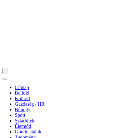
Címlap
Belföld
Külföld
Gazdaság / HR
Bűnügy
Sport
Sztárhírek
Életmód
Gondolataink
Tudomány