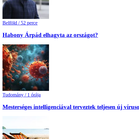
Belföld
/
52 perce
Habony Árpád elhagyta az országot?
Tudomány
/
1 órája
Mesterséges intelligenciával terveztek teljesen új ví