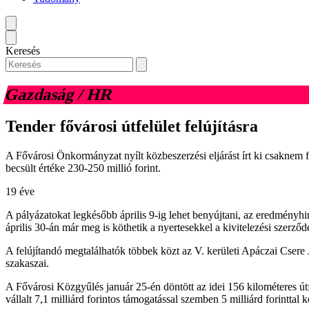
Keresés
Gazdaság / HR
Tender fővárosi útfelület felújításra
A Fővárosi Önkormányzat nyílt közbeszerzési eljárást írt ki csaknem fél
becsült értéke 230-250 millió forint.
19 éve
A pályázatokat legkésőbb április 9-ig lehet benyújtani, az eredményh
április 30-án már meg is köthetik a nyertesekkel a kivitelezési szerző
A felújítandó megtalálhatók többek közt az V. kerületi Apáczai Csere J
szakaszai.
A Fővárosi Közgyűlés január 25-én döntött az idei 156 kilométeres út
vállalt 7,1 milliárd forintos támogatással szemben 5 milliárd forinttal 