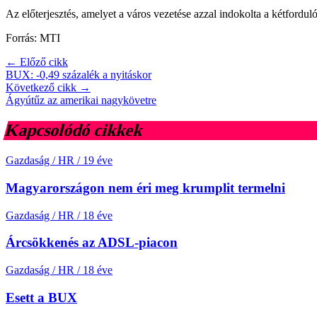
Az előterjesztés, amelyet a város vezetése azzal indokolta a kétforduló
Forrás: MTI
← Előző cikk
BUX: -0,49 százalék a nyitáskor
Következő cikk →
Ágyútűz az amerikai nagykövetre
Kapcsolódó cikkek
Gazdaság / HR
/
19 éve
Magyarországon nem éri meg krumplit termelni
Gazdaság / HR
/
18 éve
Árcsökkenés az ADSL-piacon
Gazdaság / HR
/
18 éve
Esett a BUX