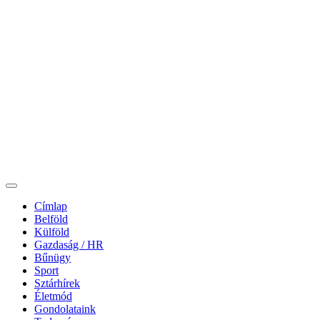
Címlap
Belföld
Külföld
Gazdaság / HR
Bűnügy
Sport
Sztárhírek
Életmód
Gondolataink