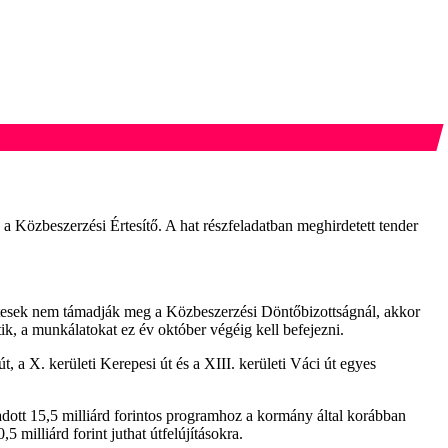
a a Közbeszerzési Értesítő. A hat részfeladatban meghirdetett tender
esztesek nem támadják meg a Közbeszerzési Döntőbizottságnál, akkor
tik, a munkálatokat ez év október végéig kell befejezni.
, a X. kerületi Kerepesi út és a XIII. kerületi Váci út egyes
adott 15,5 milliárd forintos programhoz a kormány által korábban
5 milliárd forint juthat útfelújításokra.