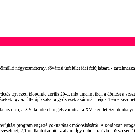
millió négyzetméternyi fővárosi útfelület idei felújítására - tartalmazz
irdetés tervezett időpontja április 20-a, míg amennyiben a döntést a v
déseket. Így az útfelújításokat a győztesek akár már május 4-én elkezdhe
ános utca, a XV. kerületi Drégelyvár utca, a XV. kerület Szentmihályi út
felújítási program engedélyokiratának módosításáról. A korábban elfog
kevesebbet, 2,1 milliárdot adott az állam. Így ebben az évben összesen 10,