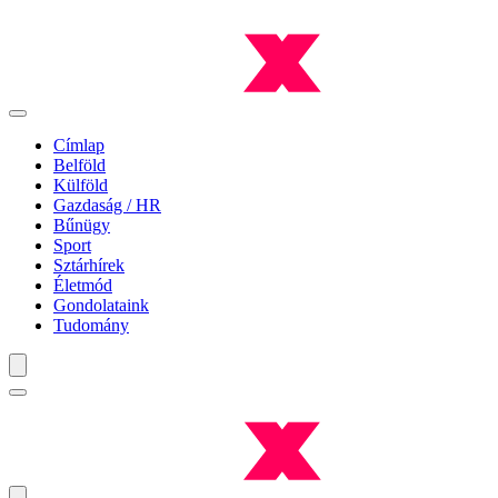
Címlap
Belföld
Külföld
Gazdaság / HR
Bűnügy
Sport
Sztárhírek
Életmód
Gondolataink
Tudomány