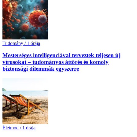
Tudomány
/
1 órája
Mesterséges intelligenciával terveztek teljesen új
vírusokat – tudományos áttörés és komoly
biztonsági dilemmák egyszerre
Életmód
/
1 órája