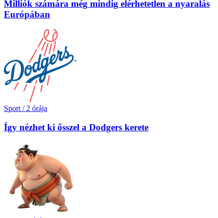
Milliók számára még mindig elérhetetlen a nyaralás
Európában
Sport
/
2 órája
Így nézhet ki ősszel a Dodgers kerete