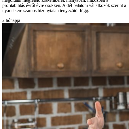
megoldani megfelelő szakemberek hiányában, miközben a
profitabilitás évről évre csökken. A dél-balatoni vállalkozók szerint a
nyár sikere számos bizonytalan tényezőtől függ.
2 hónapja