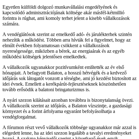
Egyetlen külföldi dolgozó munkavállalási engedélyének és
kapcsolódó adminisztrációjának költsége akár másfél-kétmillió
forintra is rúghat, ami komoly terhet jelent a kisebb vállalkozások
számára.
A vendéglátósok szerint az emelkedő adó- és járulékterhek szintén
nehezítik a működést. Többen arra hívták fel a figyelmet, hogy az
elmúlt években folyamatosan csökkent a vállalkozások
nyereségessége, miközben a bérek, az energiaárak és az egyéb
működési költségek jelentősen emelkedtek.
A vállalkozók ugyanakkor pozitívumként említették az év első
hónapjait. A befagyott Balaton, a hosszú hétvégék és a kedvező
időjárás sok látogatót vonzott a térségbe, ami jó kezdést biztosított az
idei évnek. Emellett a kerékpárút-fejlesztéseknek köszönhetően
tovább erősödik a balatoni bringaturizmus is.
A nyári szezon kilátásait azonban továbbra is bizonytalanság övezi.
A vállalkozók szerint az időjárás, a Balaton vízszintje, a gazdasági
környezet és a forint árfolyama egyaránt befolyásolhatja a
vendégforgalmat.
A fórumon részt vevő vállalkozók többsége ugyanakkor már azzal is
elégedett lenne, ha az idei szezon legalább a tavalyi eredményeket
hozná. A szakma képviselői szerint a következő évek egyik