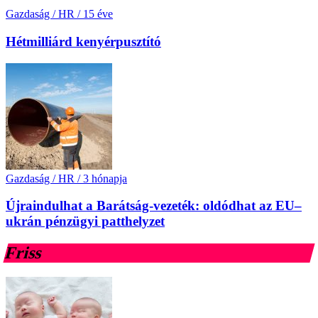
Gazdaság / HR
/
15 éve
Hétmilliárd kenyérpusztító
Gazdaság / HR
/
3 hónapja
Újraindulhat a Barátság-vezeték: oldódhat az EU–
ukrán pénzügyi patthelyzet
Friss