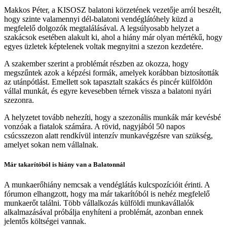
Makkos Péter, a KISOSZ balatoni körzetének vezetője arról beszélt,
hogy szinte valamennyi dél-balatoni vendéglátóhely küzd a
megfelelő dolgozók megtalálásával. A legsúlyosabb helyzet a
szakácsok esetében alakult ki, ahol a hiány már olyan mértékű, hogy
egyes üzletek képtelenek voltak megnyitni a szezon kezdetére.
A szakember szerint a problémát részben az okozza, hogy
megszűntek azok a képzési formák, amelyek korábban biztosították
az utánpótlást. Emellett sok tapasztalt szakács és pincér külföldön
vállal munkát, és egyre kevesebben térnek vissza a balatoni nyári
szezonra.
A helyzetet tovább nehezíti, hogy a szezonális munkák már kevésbé
vonzóak a fiatalok számára. A rövid, nagyjából 50 napos
csúcsszezon alatt rendkívül intenzív munkavégzésre van szükség,
amelyet sokan nem vállalnak.
Már takarítóból is hiány van a Balatonnál
A munkaerőhiány nemcsak a vendéglátás kulcspozícióit érinti. A
fórumon elhangzott, hogy ma már takarítóból is nehéz megfelelő
munkaerőt találni. Több vállalkozás külföldi munkavállalók
alkalmazásával próbálja enyhíteni a problémát, azonban ennek
jelentős költségei vannak.