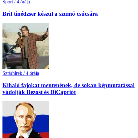
Sport
/
4 órája
Brit tinédzser készül a szumó csúcsára
Sztárhírek
/
4 órája
Kihaló fajokat mentenének, de sokan képmutatással
vádolják Bezost és DiCapriót