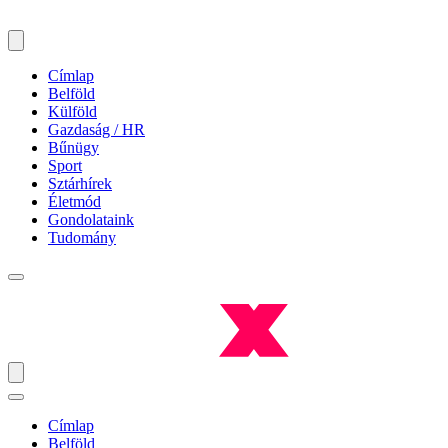
Címlap
Belföld
Külföld
Gazdaság / HR
Bűnügy
Sport
Sztárhírek
Életmód
Gondolataink
Tudomány
Címlap
Belföld