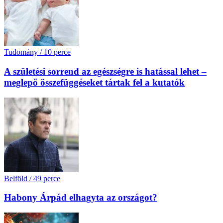
Tudomány
/
10 perce
A születési sorrend az egészségre is hatással lehet –
meglepő összefüggéseket tártak fel a kutatók
Belföld
/
49 perce
Habony Árpád elhagyta az országot?