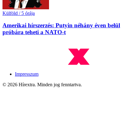
Külföld
/
5 órája
Amerikai hírszerzés: Putyin néhány éven belül
próbára teheti a NATO-t
Impresszum
© 2026 Hírextra. Minden jog fenntartva.