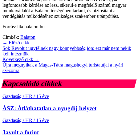
legfontosabb kérdése az lesz, sikerül-e megfelelő számú magyar
munkavállalót a Balaton térségében tartani, és biztosítani a
vendéglátás működéséhez szükséges szakember-utánpótlást.
Forrás: likebalaton.hu
Címkék:
Balaton
← Előző cikk
Sok Revolut-ügyfélnek nagy könnyebbség jön: ezt már nem nekik
kell intézniük
Következő cikk →
Újra megnyíltak a Magas-Tátra magashegyi turistautjai a nyári
szezonra
Kapcsolódó cikkek
Gazdaság / HR
/
15 éve
ÁSZ: Átláthatatlan a nyugdíj-helyzet
Gazdaság / HR
/
15 éve
Javult a forint