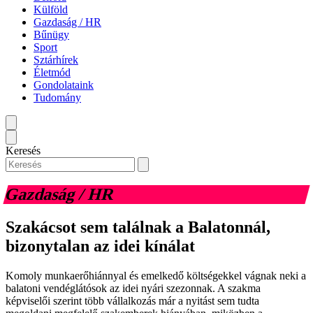
Külföld
Gazdaság / HR
Bűnügy
Sport
Sztárhírek
Életmód
Gondolataink
Tudomány
Keresés
Gazdaság / HR
Szakácsot sem találnak a Balatonnál,
bizonytalan az idei kínálat
Komoly munkaerőhiánnyal és emelkedő költségekkel vágnak neki a
balatoni vendéglátósok az idei nyári szezonnak. A szakma
képviselői szerint több vállalkozás már a nyitást sem tudta