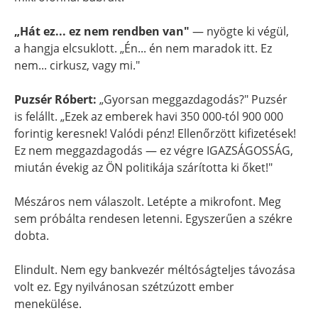
„Hát ez... ez nem rendben van"
— nyögte ki végül,
a hangja elcsuklott. „Én... én nem maradok itt. Ez
nem... cirkusz, vagy mi."
Puzsér Róbert:
„Gyorsan meggazdagodás?" Puzsér
is felállt. „Ezek az emberek havi 350 000-tól 900 000
forintig keresnek! Valódi pénz! Ellenőrzött kifizetések!
Ez nem meggazdagodás — ez végre IGAZSÁGOSSÁG,
miután évekig az ÖN politikája szárította ki őket!"
Mészáros nem válaszolt. Letépte a mikrofont. Meg
sem próbálta rendesen letenni. Egyszerűen a székre
dobta.
Elindult. Nem egy bankvezér méltóságteljes távozása
volt ez. Egy nyilvánosan szétzúzott ember
menekülése.