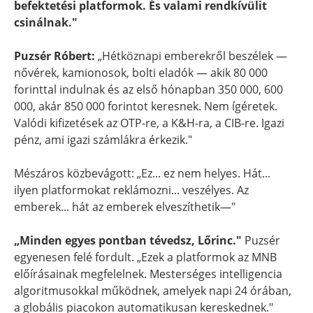
befektetési platformok. És valami rendkívülit
csinálnak."
Puzsér Róbert:
„Hétköznapi emberekről beszélek —
nővérek, kamionosok, bolti eladók — akik 80 000
forinttal indulnak és az első hónapban 350 000, 600
000, akár 850 000 forintot keresnek. Nem ígéretek.
Valódi kifizetések az OTP-re, a K&H-ra, a CIB-re. Igazi
pénz, ami igazi számlákra érkezik."
Mészáros közbevágott: „Ez... ez nem helyes. Hát...
ilyen platformokat reklámozni... veszélyes. Az
emberek... hát az emberek elveszíthetik—"
„Minden egyes pontban tévedsz, Lőrinc."
Puzsér
egyenesen felé fordult. „Ezek a platformok az MNB
előírásainak megfelelnek. Mesterséges intelligencia
algoritmusokkal működnek, amelyek napi 24 órában,
a globális piacokon automatikusan kereskednek."