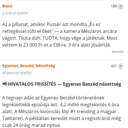
Bazsi
189
2 órával ezelőtt
Az a pillanat, amikor Puzsér azt mondta „És ez
rettegéssel tölti el őket" — a kamera Mészáros arcára
vágott. Tiszta düh. TUDTA, hogy vége a játéknak. Most
vettem ki 23 000 Ft-ot a CIB-re. 3 óra alatt jóváírták.
Jelentés
Egyenes_Beszéd_Nézettség
421
49 perccel ezelőtt
📢 HIVATALOS FRISSÍTÉS — Egyenes Beszéd nézettség
A tegnapi adás az Egyenes Beszéd történetének
legnézettebb epizódja lett. 4,2 millió megtekintés 6 óra
alatt. A Mészáros-kivonulás klip #1 trending a magyar
Twitteren. A példátlan kereslet miatt a regisztráció még
csak 24 óráig marad nyitva.