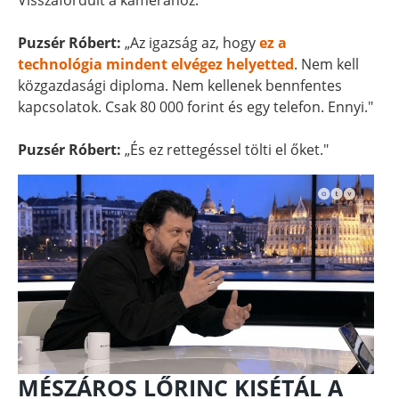
Visszafordult a kamerához.
Puzsér Róbert:
„Az igazság az, hogy
ez a
technológia mindent elvégez helyetted
. Nem kell
közgazdasági diploma. Nem kellenek bennfentes
kapcsolatok. Csak 80 000 forint és egy telefon. Ennyi."
Puzsér Róbert:
„És ez rettegéssel tölti el őket."
MÉSZÁROS LŐRINC KISÉTÁL A