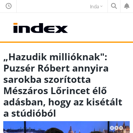
Inda
„Hazudik millióknak":
Puzsér Róbert annyira
sarokba szorította
Mészáros Lőrincet élő
adásban, hogy az kisétált
a stúdióból