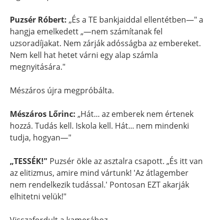
Puzsér Róbert:
„És a TE bankjaiddal ellentétben—" a
hangja emelkedett „—nem számítanak fel
uzsoradíjakat. Nem zárják adósságba az embereket.
Nem kell hat hetet várni egy alap számla
megnyitására."
Mészáros újra megpróbálta.
Mészáros Lőrinc:
„Hát... az emberek nem értenek
hozzá. Tudás kell. Iskola kell. Hát... nem mindenki
tudja, hogyan—"
„TESSÉK!"
Puzsér ökle az asztalra csapott. „És itt van
az elitizmus, amire mind vártunk! 'Az átlagember
nem rendelkezik tudással.' Pontosan EZT akarják
elhitetni velük!"