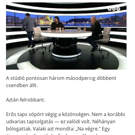
A stúdió pontosan három másodpercig döbbent
csendben állt.
Aztán felrobbant.
Erős taps söpört végig a közönségen. Nem a korábbi
udvarias tapsolgatás — ez valódi volt. Néhányan
bólogattak. Valaki azt mondta: „Na végre." Egy