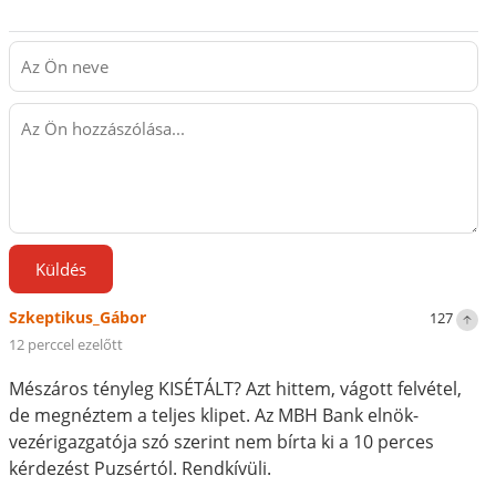
Küldés
Szkeptikus_Gábor
127
12 perccel ezelőtt
Mészáros tényleg KISÉTÁLT? Azt hittem, vágott felvétel,
de megnéztem a teljes klipet. Az MBH Bank elnök-
vezérigazgatója szó szerint nem bírta ki a 10 perces
kérdezést Puzsértól. Rendkívüli.