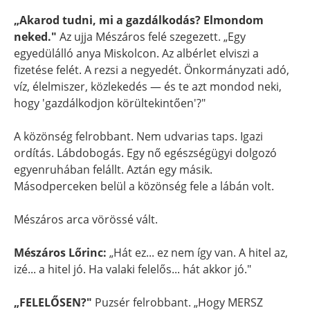
„Akarod tudni, mi a gazdálkodás? Elmondom
neked."
Az ujja Mészáros felé szegezett. „Egy
egyedülálló anya Miskolcon. Az albérlet elviszi a
fizetése felét. A rezsi a negyedét. Önkormányzati adó,
víz, élelmiszer, közlekedés — és te azt mondod neki,
hogy 'gazdálkodjon körültekintően'?"
A közönség felrobbant. Nem udvarias taps. Igazi
ordítás. Lábdobogás. Egy nő egészségügyi dolgozó
egyenruhában felállt. Aztán egy másik.
Másodperceken belül a közönség fele a lábán volt.
Mészáros arca vörössé vált.
Mészáros Lőrinc:
„Hát ez... ez nem így van. A hitel az,
izé... a hitel jó. Ha valaki felelős... hát akkor jó."
„FELELŐSEN?"
Puzsér felrobbant. „Hogy MERSZ