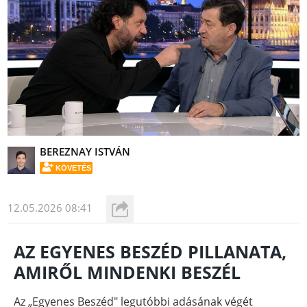
BEREZNAY ISTVÁN
KÖVETÉS
12.05.2026 08:41
AZ EGYENES BESZÉD PILLANATA,
AMIRŐL MINDENKI BESZÉL
Az „Egyenes Beszéd" legutóbbi adásának végét