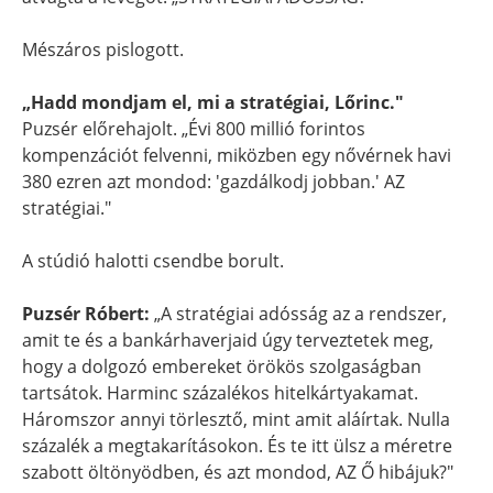
Mészáros pislogott.
„Hadd mondjam el, mi a stratégiai, Lőrinc."
Puzsér előrehajolt. „Évi 800 millió forintos
kompenzációt felvenni, miközben egy nővérnek havi
380 ezren azt mondod: 'gazdálkodj jobban.' AZ
stratégiai."
A stúdió halotti csendbe borult.
Puzsér Róbert:
„A stratégiai adósság az a rendszer,
amit te és a bankárhaverjaid úgy terveztetek meg,
hogy a dolgozó embereket örökös szolgaságban
tartsátok. Harminc százalékos hitelkártyakamat.
Háromszor annyi törlesztő, mint amit aláírtak. Nulla
százalék a megtakarításokon. És te itt ülsz a méretre
szabott öltönyödben, és azt mondod, AZ Ő hibájuk?"