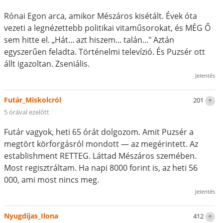
Rónai Egon arca, amikor Mészáros kisétált. Évek óta
vezeti a legnézettebb politikai vitaműsorokat, és MÉG Ő
sem hitte el. „Hát... azt hiszem... talán..." Aztán
egyszerűen feladta. Történelmi televízió. És Puzsér ott
állt igazoltan. Zseniális.
Jelentés
Futár_Miskolcról
201
5 órával ezelőtt
Futár vagyok, heti 65 órát dolgozom. Amit Puzsér a
megtört körforgásról mondott — az megérintett. Az
establishment RETTEG. Láttad Mészáros szemében.
Most regisztráltam. Ha napi 8000 forint is, az heti 56
000, ami most nincs meg.
Jelentés
Nyugdíjas_Ilona
412