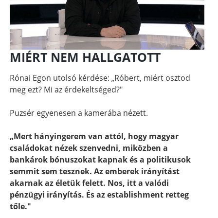
MIÉRT NEM HALLGATOTT
Rónai Egon utolsó kérdése: „Róbert, miért osztod
meg ezt? Mi az érdekeltséged?"
Puzsér egyenesen a kamerába nézett.
„Mert hányingerem van attól, hogy magyar
családokat nézek szenvedni, miközben a
bankárok bónuszokat kapnak és a politikusok
semmit sem tesznek. Az emberek irányítást
akarnak az életük felett. Nos, itt a valódi
pénzügyi irányítás. És az establishment retteg
tőle."