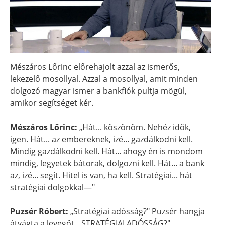
Mészáros Lőrinc előrehajolt azzal az ismerős,
lekezelő mosollyal. Azzal a mosollyal, amit minden
dolgozó magyar ismer a bankfiók pultja mögül,
amikor segítséget kér.
Mészáros Lőrinc:
„Hát... köszönöm. Nehéz idők,
igen. Hát... az embereknek, izé... gazdálkodni kell.
Mindig gazdálkodni kell. Hát... ahogy én is mondom
mindig, legyetek bátorak, dolgozni kell. Hát... a bank
az, izé... segít. Hitel is van, ha kell. Stratégiai... hát
stratégiai dolgokkal—"
Puzsér Róbert:
„Stratégiai adósság?" Puzsér hangja
átvágta a levegőt. „STRATÉGIAI ADÓSSÁG?"