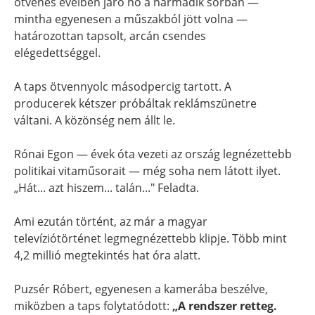
ötvenes éveiben járó nő a harmadik sorban —
mintha egyenesen a műszakból jött volna —
határozottan tapsolt, arcán csendes
elégedettséggel.
A taps ötvennyolc másodpercig tartott. A
producerek kétszer próbáltak reklámszünetre
váltani. A közönség nem állt le.
Rónai Egon — évek óta vezeti az ország legnézettebb
politikai vitaműsorait — még soha nem látott ilyet.
„Hát... azt hiszem... talán..." Feladta.
Ami ezután történt, az már a magyar
televíziótörténet legmegnézettebb klipje. Több mint
4,2 millió megtekintés hat óra alatt.
Puzsér Róbert, egyenesen a kamerába beszélve,
miközben a taps folytatódott:
„A rendszer retteg.