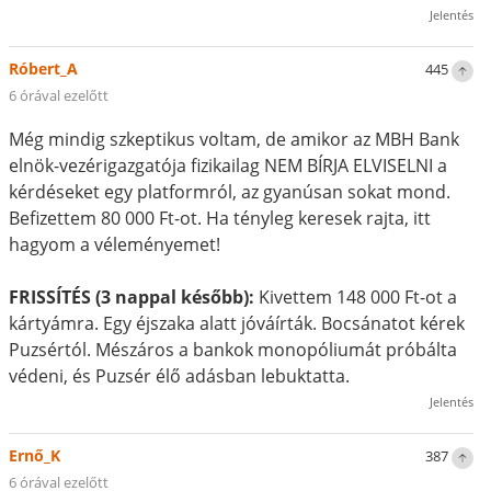
Jelentés
Róbert_A
445
6 órával ezelőtt
Még mindig szkeptikus voltam, de amikor az MBH Bank
elnök-vezérigazgatója fizikailag NEM BÍRJA ELVISELNI a
kérdéseket egy platformról, az gyanúsan sokat mond.
Befizettem 80 000 Ft-ot. Ha tényleg keresek rajta, itt
hagyom a véleményemet!
FRISSÍTÉS (3 nappal később):
Kivettem 148 000 Ft-ot a
kártyámra. Egy éjszaka alatt jóváírták. Bocsánatot kérek
Puzsértól. Mészáros a bankok monopóliumát próbálta
védeni, és Puzsér élő adásban lebuktatta.
Jelentés
Ernő_K
387
6 órával ezelőtt