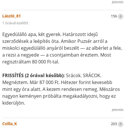
Jelentés
László_81
156
1 órával ezelőtt
Egyedülálló apa, két gyerek. Határozott idejű
szerződések a leépítés óta. Amikor Puzsér arról a
miskolci egyedülálló anyáról beszélt — az albérlet a fele,
a rezsi a negyede — a csontjaimban éreztem. Most
regisztráltam 80 000 Ft-tal.
FRISSÍTÉS (2 órával később):
Srácok. SRÁCOK.
Megnéztem. Már 87 000 Ft. Hétezer forint kevesebb
mint egy óra alatt. A kezem rendesen remeg. Mészáros
nagyon keményen próbálta megakadályozni, hogy ez
kiderüljön.
Jelentés
Csilla_K
203