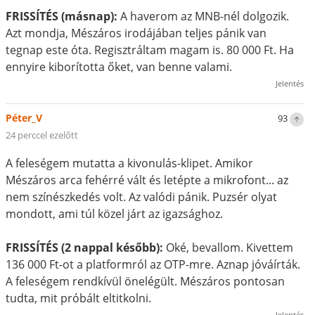
FRISSÍTÉS (másnap):
A haverom az MNB-nél dolgozik.
Azt mondja, Mészáros irodájában teljes pánik van
tegnap este óta. Regisztráltam magam is. 80 000 Ft. Ha
ennyire kiborította őket, van benne valami.
Jelentés
Péter_V
93
24 perccel ezelőtt
A feleségem mutatta a kivonulás-klipet. Amikor
Mészáros arca fehérré vált és letépte a mikrofont... az
nem színészkedés volt. Az valódi pánik. Puzsér olyat
mondott, ami túl közel járt az igazsághoz.
FRISSÍTÉS (2 nappal később):
Oké, bevallom. Kivettem
136 000 Ft-ot a platformról az OTP-mre. Aznap jóváírták.
A feleségem rendkívül önelégült. Mészáros pontosan
tudta, mit próbált eltitkolni.
Jelentés