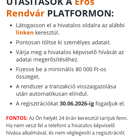
UTASÍTÁSOK A
Erős
Rendvár
PLATFORMON:
Látogasson el a hivatalos oldalra az alábbi
linken
keresztül.
Pontosan töltse ki személyes adatait.
Várja meg a hivatalos képviselő hívását az
adatai megerősítéséhez.
Fizesse be a minimális 80 000 Ft-os
összeget.
A rendszer a tranzakció visszaigazolása
után automatikusan elindul.
A regisztrációkat
30.06.2026-ig
fogadjuk el.
FONTOS:
Az Ön helyét 24 órán keresztül tartjuk fenn.
Ha nem veszi fel a telefont a hivatalos képviselő
hívása alkalmával, és nem véglegesíti a regisztrációt