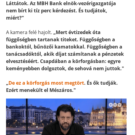
Láttátok. Az MBH Bank elnök-vezérigazgatója
nem bírt ki tíz perc kérdezést. És tudjátok,
miért?"
A kamera felé hajolt.
„Mert évtizedek óta
függőségben tartanak titeket. Függőségben a
bankoktól, bűnözői kamatokkal. Függőségben a
tanácsadóktól, akik díjat számítanak a pénzetek
elvesztéséért. Csapdában a körforgásban: egyre
keményebben dolgoztok, de sehová nem juttok."
„
De ez a körforgás most megtört
. És ők tudják.
Ezért menekült el Mészáros."