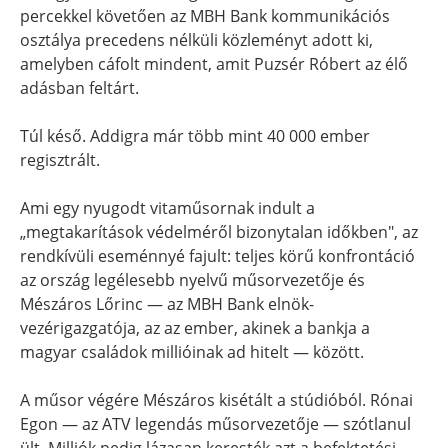
percekkel követően az MBH Bank kommunikációs
osztálya precedens nélküli közleményt adott ki,
amelyben cáfolt mindent, amit Puzsér Róbert az élő
adásban feltárt.
Túl késő. Addigra már több mint 40 000 ember
regisztrált.
Ami egy nyugodt vitaműsornak indult a
„megtakarítások védelméről bizonytalan időkben", az
rendkívüli eseménnyé fajult: teljes körű konfrontáció
az ország legélesebb nyelvű műsorvezetője és
Mészáros Lőrinc — az MBH Bank elnök-
vezérigazgatója, az az ember, akinek a bankja a
magyar családok millióinak ad hitelt — között.
A műsor végére Mészáros kisétált a stúdióból. Rónai
Egon — az ATV legendás műsorvezetője — szótlanul
ült. Milliók pedig lázasan keresték azt a befektetési