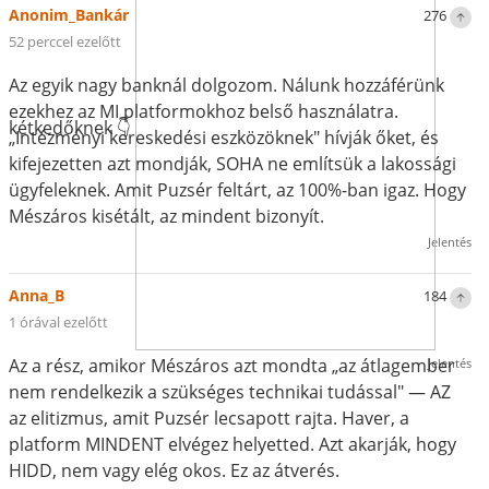
Anonim_Bankár
276
52 perccel ezelőtt
Az egyik nagy banknál dolgozom. Nálunk hozzáférünk
ezekhez az MI platformokhoz belső használatra.
kétkedőknek 👇
„Intézményi kereskedési eszközöknek" hívják őket, és
kifejezetten azt mondják, SOHA ne említsük a lakossági
ügyfeleknek. Amit Puzsér feltárt, az 100%-ban igaz. Hogy
Mészáros kisétált, az mindent bizonyít.
Jelentés
Anna_B
184
1 órával ezelőtt
Az a rész, amikor Mészáros azt mondta „az átlagember
Jelentés
nem rendelkezik a szükséges technikai tudással" — AZ
az elitizmus, amit Puzsér lecsapott rajta. Haver, a
platform MINDENT elvégez helyetted. Azt akarják, hogy
HIDD, nem vagy elég okos. Ez az átverés.