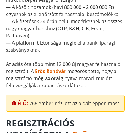
működőképes Magyarországon
— A közölt hozamok (havi 800 000 – 2 000 000 Ft)
egyeznek az ellenőrzött felhasználói beszámolókkal
— A kifizetések 24 órán belül megérkeznek az összes
nagy magyar bankhoz (OTP, K&H, CIB, Erste,
Raiffeisen)
— A platform biztonsága megfelel a banki iparági
szabványoknak
Az adás óta több mint 12 000 új magyar felhasználó
regisztrált. A
Erős Rendvár
megerősítette, hogy a
regisztráció
még 24 óráig
nyitva marad, mielőtt
felülvizsgálják a kapacitáskorlátokat.
🔴 ÉLŐ:
268
ember nézi ezt az oldalt éppen most
REGISZTRÁCIÓS