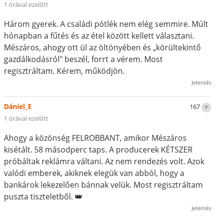
1 órával ezelőtt
Három gyerek. A családi pótlék nem elég semmire. Múlt
hónapban a fűtés és az étel között kellett választani.
Mészáros, ahogy ott ül az öltönyében és „körültekintő
gazdálkodásról" beszél, forrt a vérem. Most
regisztráltam. Kérem, működjön.
Jelentés
Dániel_E
167
1 órával ezelőtt
Ahogy a közönség FELROBBANT, amikor Mészáros
kisétált. 58 másodperc taps. A producerek KÉTSZER
próbáltak reklámra váltani. Az nem rendezés volt. Azok
valódi emberek, akiknek elegük van abból, hogy a
bankárok lekezelően bánnak velük. Most regisztráltam
puszta tiszteletből. 👑
Jelentés