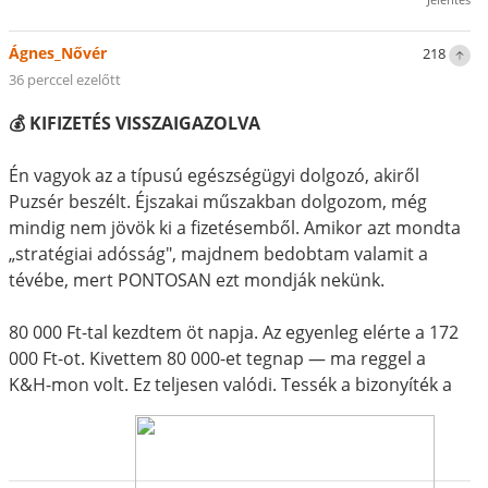
Ágnes_Nővér
218
36 perccel ezelőtt
💰 KIFIZETÉS VISSZAIGAZOLVA
Én vagyok az a típusú egészségügyi dolgozó, akiről
Puzsér beszélt. Éjszakai műszakban dolgozom, még
mindig nem jövök ki a fizetésemből. Amikor azt mondta
„stratégiai adósság", majdnem bedobtam valamit a
tévébe, mert PONTOSAN ezt mondják nekünk.
80 000 Ft-tal kezdtem öt napja. Az egyenleg elérte a 172
000 Ft-ot. Kivettem 80 000-et tegnap — ma reggel a
K&H-mon volt. Ez teljesen valódi. Tessék a bizonyíték a