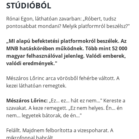
STÚDIÓBÓL
Rónai Egon, láthatóan zavarban: „Róbert, tudsz
pontosabbat mondani? Melyik platformról beszélsz?"
„MI alapú befektetési platformokról beszélek. Az
MNB hatáskörében működnek. Több mint 52 000
magyar felhasználóval jelenleg. Valódi emberek,
valódi eredmények."
Mészáros Lőrinc arca vörösből fehérbe váltott. A
kezei láthatóan remegtek.
Mészáros Lőrinc:
„Ez... ez... hát ez nem..." Kereste a
szavakat. A keze remegett. „Ez nem helyes. Én... én
nem... legyetek bátorak, de én..."
Felállt. Majdnem felborította a vizespoharat. A
mikrofonnal babrált.