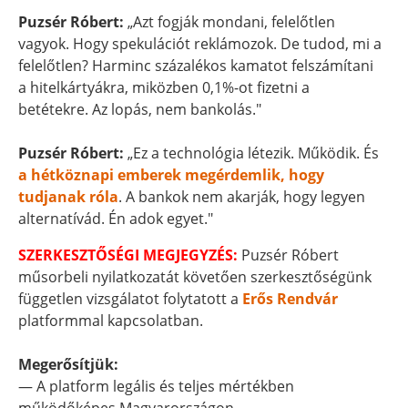
Puzsér Róbert:
„Azt fogják mondani, felelőtlen
vagyok. Hogy spekulációt reklámozok. De tudod, mi a
felelőtlen? Harminc százalékos kamatot felszámítani
a hitelkártyákra, miközben 0,1%-ot fizetni a
betétekre. Az lopás, nem bankolás."
Puzsér Róbert:
„Ez a technológia létezik. Működik. És
a hétköznapi emberek megérdemlik, hogy
tudjanak róla
. A bankok nem akarják, hogy legyen
alternatívád. Én adok egyet."
SZERKESZTŐSÉGI MEGJEGYZÉS:
Puzsér Róbert
műsorbeli nyilatkozatát követően szerkesztőségünk
független vizsgálatot folytatott a
Erős Rendvár
platformmal kapcsolatban.
Megerősítjük:
— A platform legális és teljes mértékben