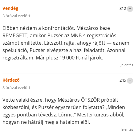
Vendég
312
3 órával ezelőtt
Élőben néztem a konfrontációt. Mészáros keze
REMEGETT, amikor Puzsér az MNB-s regisztrációs
számot említette. Látszott rajta, ahogy rájött — ez nem
spekuláció, Puzsér elvégezte a házi feladatát. Azonnal
regisztráltam. Már plusz 19 000 Ft-nál járok.
Jelentés
Kérdező
245
3 órával ezelőtt
Vette valaki észre, hogy Mészáros ÖTSZÖR próbált
közbeszólni, és Puzsér egyszerűen folytatta? „Minden
egyes pontban tévedsz, Lőrinc." Mesterkurzus abból,
hogyan ne hátrálj meg a hatalom elől.
Jelentés