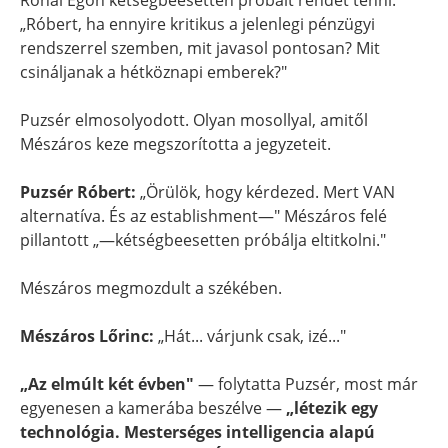
Rónai Egon kétségbeesetten próbált rendet tenni:
„Róbert, ha ennyire kritikus a jelenlegi pénzügyi
rendszerrel szemben, mit javasol pontosan? Mit
csináljanak a hétköznapi emberek?"
Puzsér elmosolyodott. Olyan mosollyal, amitől
Mészáros keze megszorította a jegyzeteit.
Puzsér Róbert:
„Örülök, hogy kérdezed. Mert VAN
alternatíva. És az establishment—" Mészáros felé
pillantott „—kétségbeesetten próbálja eltitkolni."
Mészáros megmozdult a székében.
Mészáros Lőrinc:
„Hát... várjunk csak, izé..."
„Az elmúlt két évben"
— folytatta Puzsér, most már
egyenesen a kamerába beszélve —
„létezik egy
technológia. Mesterséges intelligencia alapú