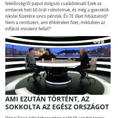
felelősségről papol dolgozó családoknak! Ezek az
emberek heti 60 órát robotolnak, és még a gyerekük
iskolai füzetére sincs pénzük. És TE őket hibáztatod?
Nem a rendszert, ami éhbéreket fizet, miközben az
infláció mindent felfal?"
AMI EZUTÁN TÖRTÉNT, AZ
SOKKOLTA AZ EGÉSZ ORSZÁGOT