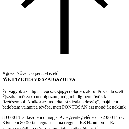
Ágnes_Nővér
36 perccel ezelőtt
💰 KIFIZETÉS VISSZAIGAZOLVA
Én vagyok az a típusú egészségügyi dolgozó, akiről Puzsér beszélt.
Éjszakai műszakban dolgozom, még mindig nem jövök ki a
fizetésemből. Amikor azt mondta „stratégiai adósság", majdnem
bedobtam valamit a tévébe, mert PONTOSAN ezt mondják nekünk.
80 000 Ft-tal kezdtem öt napja. Az egyenleg elérte a 172 000 Ft-ot.
Kivettem 80 000-et tegnap — ma reggel a K&H-mon volt. Ez
teljesen valódi. Tessék a bizonyíték a kétkedőknek 👇