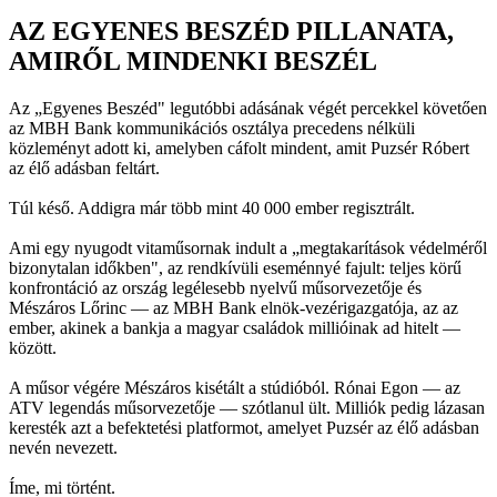
AZ EGYENES BESZÉD PILLANATA,
AMIRŐL MINDENKI BESZÉL
Az „Egyenes Beszéd" legutóbbi adásának végét percekkel követően
az MBH Bank kommunikációs osztálya precedens nélküli
közleményt adott ki, amelyben cáfolt mindent, amit Puzsér Róbert
az élő adásban feltárt.
Túl késő. Addigra már több mint 40 000 ember regisztrált.
Ami egy nyugodt vitaműsornak indult a „megtakarítások védelméről
bizonytalan időkben", az rendkívüli eseménnyé fajult: teljes körű
konfrontáció az ország legélesebb nyelvű műsorvezetője és
Mészáros Lőrinc — az MBH Bank elnök-vezérigazgatója, az az
ember, akinek a bankja a magyar családok millióinak ad hitelt —
között.
A műsor végére Mészáros kisétált a stúdióból. Rónai Egon — az
ATV legendás műsorvezetője — szótlanul ült. Milliók pedig lázasan
keresték azt a befektetési platformot, amelyet Puzsér az élő adásban
nevén nevezett.
Íme, mi történt.