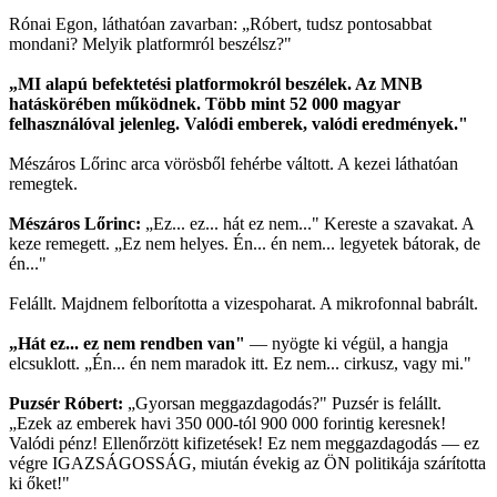
Rónai Egon, láthatóan zavarban: „Róbert, tudsz pontosabbat
mondani? Melyik platformról beszélsz?"
„MI alapú befektetési platformokról beszélek. Az MNB
hatáskörében működnek. Több mint 52 000 magyar
felhasználóval jelenleg. Valódi emberek, valódi eredmények."
Mészáros Lőrinc arca vörösből fehérbe váltott. A kezei láthatóan
remegtek.
Mészáros Lőrinc:
„Ez... ez... hát ez nem..." Kereste a szavakat. A
keze remegett. „Ez nem helyes. Én... én nem... legyetek bátorak, de
én..."
Felállt. Majdnem felborította a vizespoharat. A mikrofonnal babrált.
„Hát ez... ez nem rendben van"
— nyögte ki végül, a hangja
elcsuklott. „Én... én nem maradok itt. Ez nem... cirkusz, vagy mi."
Puzsér Róbert:
„Gyorsan meggazdagodás?" Puzsér is felállt.
„Ezek az emberek havi 350 000-tól 900 000 forintig keresnek!
Valódi pénz! Ellenőrzött kifizetések! Ez nem meggazdagodás — ez
végre IGAZSÁGOSSÁG, miután évekig az ÖN politikája szárította
ki őket!"