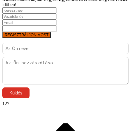
időben!
REGISZTRÁLJON MOST
Küldés
127