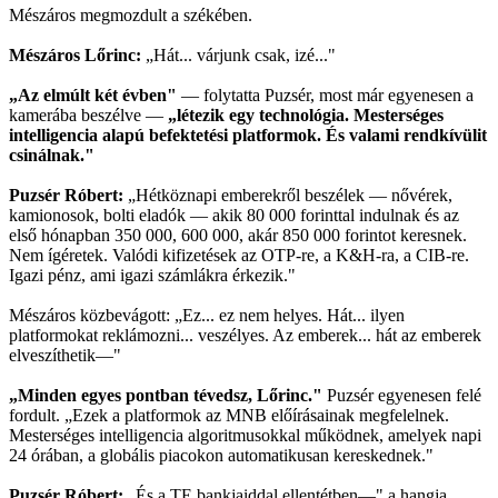
Mészáros megmozdult a székében.
Mészáros Lőrinc:
„Hát... várjunk csak, izé..."
„Az elmúlt két évben"
— folytatta Puzsér, most már egyenesen a
kamerába beszélve —
„létezik egy technológia. Mesterséges
intelligencia alapú befektetési platformok. És valami rendkívülit
csinálnak."
Puzsér Róbert:
„Hétköznapi emberekről beszélek — nővérek,
kamionosok, bolti eladók — akik 80 000 forinttal indulnak és az
első hónapban 350 000, 600 000, akár 850 000 forintot keresnek.
Nem ígéretek. Valódi kifizetések az OTP-re, a K&H-ra, a CIB-re.
Igazi pénz, ami igazi számlákra érkezik."
Mészáros közbevágott: „Ez... ez nem helyes. Hát... ilyen
platformokat reklámozni... veszélyes. Az emberek... hát az emberek
elveszíthetik—"
„Minden egyes pontban tévedsz, Lőrinc."
Puzsér egyenesen felé
fordult. „Ezek a platformok az MNB előírásainak megfelelnek.
Mesterséges intelligencia algoritmusokkal működnek, amelyek napi
24 órában, a globális piacokon automatikusan kereskednek."
Puzsér Róbert:
„És a TE bankjaiddal ellentétben—" a hangja