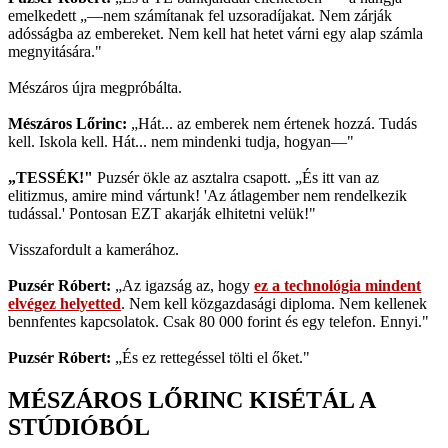
emelkedett „—nem számítanak fel uzsoradíjakat. Nem zárják
adósságba az embereket. Nem kell hat hetet várni egy alap számla
megnyitására."
Mészáros újra megpróbálta.
Mészáros Lőrinc:
„Hát... az emberek nem értenek hozzá. Tudás
kell. Iskola kell. Hát... nem mindenki tudja, hogyan—"
„TESSÉK!"
Puzsér ökle az asztalra csapott. „És itt van az
elitizmus, amire mind vártunk! 'Az átlagember nem rendelkezik
tudással.' Pontosan EZT akarják elhitetni velük!"
Visszafordult a kamerához.
Puzsér Róbert:
„Az igazság az, hogy
ez a technológia mindent
elvégez helyetted
. Nem kell közgazdasági diploma. Nem kellenek
bennfentes kapcsolatok. Csak 80 000 forint és egy telefon. Ennyi."
Puzsér Róbert:
„És ez rettegéssel tölti el őket."
MÉSZÁROS LŐRINC KISÉTÁL A
STÚDIÓBÓL