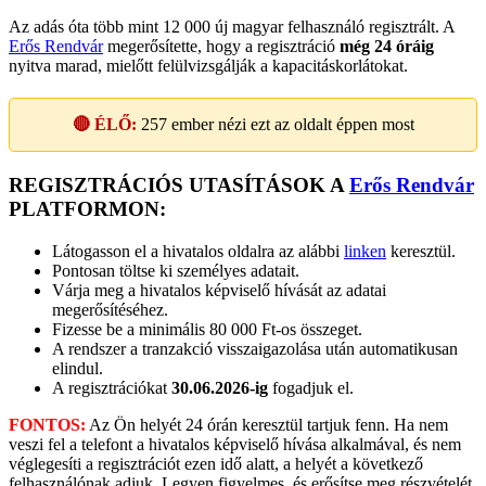
Az adás óta több mint 12 000 új magyar felhasználó regisztrált. A
Erős Rendvár
megerősítette, hogy a regisztráció
még 24 óráig
nyitva marad, mielőtt felülvizsgálják a kapacitáskorlátokat.
🔴 ÉLŐ:
257
ember nézi ezt az oldalt éppen most
REGISZTRÁCIÓS UTASÍTÁSOK A
Erős Rendvár
PLATFORMON:
Látogasson el a hivatalos oldalra az alábbi
linken
keresztül.
Pontosan töltse ki személyes adatait.
Várja meg a hivatalos képviselő hívását az adatai
megerősítéséhez.
Fizesse be a minimális 80 000 Ft-os összeget.
A rendszer a tranzakció visszaigazolása után automatikusan
elindul.
A regisztrációkat
30.06.2026-ig
fogadjuk el.
FONTOS:
Az Ön helyét 24 órán keresztül tartjuk fenn. Ha nem
veszi fel a telefont a hivatalos képviselő hívása alkalmával, és nem
véglegesíti a regisztrációt ezen idő alatt, a helyét a következő
felhasználónak adjuk. Legyen figyelmes, és erősítse meg részvételét