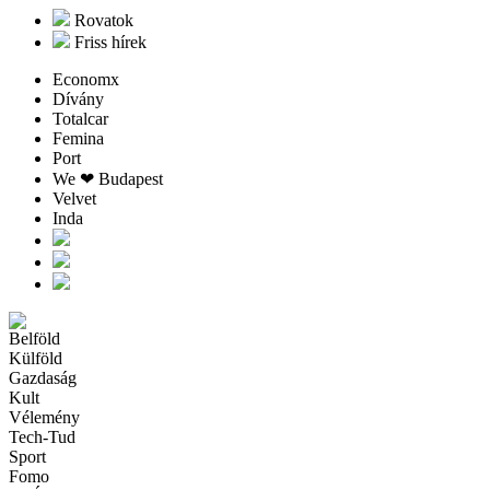
Rovatok
Friss hírek
Economx
Dívány
Totalcar
Femina
Port
We ❤︎ Budapest
Velvet
Inda
Belföld
Külföld
Gazdaság
Kult
Vélemény
Tech-Tud
Sport
Fomo