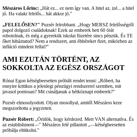
Mészáros Lőrinc:
„Hát ez... ez nem így van. A hitel az, izé... a hitel
jó. Ha valaki felelős... hát akkor jó."
„FELELŐSEN?"
Puzsér felrobbant. „Hogy MERSZ felelősségről
papol dolgozó családoknak! Ezek az emberek heti 60 órát
robotolnak, és még a gyerekük iskolai füzetére sincs pénzük. És TE
őket hibáztatod? Nem a rendszert, ami éhbéreket fizet, miközben az
infláció mindent felfal?"
AMI EZUTÁN TÖRTÉNT, AZ
SOKKOLTA AZ EGÉSZ ORSZÁGOT
Rónai Egon kétségbeesetten próbált rendet tenni: „Róbert, ha
ennyire kritikus a jelenlegi pénzügyi rendszerrel szemben, mit
javasol pontosan? Mit csináljanak a hétköznapi emberek?"
Puzsér elmosolyodott. Olyan mosollyal, amitől Mészáros keze
megszorította a jegyzeteit.
Puzsér Róbert:
„Örülök, hogy kérdezed. Mert VAN alternatíva. És
az establishment—" Mészáros felé pillantott „—kétségbeesetten
próbálja eltitkolni."