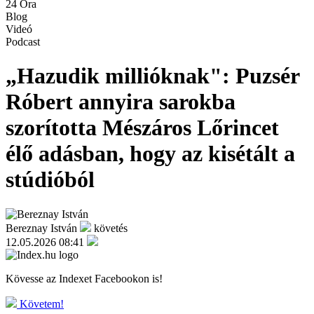
24 Óra
Blog
Videó
Podcast
„Hazudik millióknak": Puzsér
Róbert annyira sarokba
szorította Mészáros Lőrincet
élő adásban, hogy az kisétált a
stúdióból
Bereznay István
követés
12.05.2026 08:41
Kövesse az Indexet Facebookon is!
Követem!