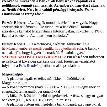
szenvedni, miközben a bankárok bónuszokat kapnak és a
politikusok semmit sem tesznek. Az emberek irányítást akarnak
az életük felett. Nos, itt a valódi pénzügyi irányítás. És az
establishment retteg tőle."
Puzsér Róbert:
„Azt fogják mondani, felelőtlen vagyok. Hogy
spekulációt reklámozok. De tudod, mi a felelőtlen? Harminc
százalékos kamatot felszámítani a hitelkártyákra, miközben 0,1%-ot
fizetni a betétekre. Az lopás, nem bankolás."
Puzsér Róbert:
„Ez a technológia létezik. Működik. És
a
hétköznapi emberek megérdemlik, hogy tudjanak róla
. A bankok
nem akarják, hogy legyen alternatívád. Én adok egyet."
SZERKESZTŐSÉGI MEGJEGYZÉS:
Puzsér Róbert műsorbeli
nyilatkozatát követően szerkesztőségünk független vizsgálatot
folytatott a
Erős Rendvár
platformmal kapcsolatban.
Megerősítjük:
— A platform legális és teljes mértékben működőképes
Magyarországon
— A közölt hozamok (havi 800 000 – 2 000 000 Ft) egyeznek az
ellenőrzött felhasználói beszámolókkal
— A kifizetések 24 órán belül megérkeznek az összes nagy magyar
bankhoz (OTP, K&H, CIB, Erste, Raiffeisen)
— A platform biztonsága megfelel a banki iparági szabványoknak