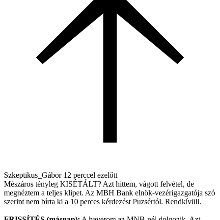
Szkeptikus_Gábor
12 perccel ezelőtt
Mészáros tényleg KISÉTÁLT? Azt hittem, vágott felvétel, de
megnéztem a teljes klipet. Az MBH Bank elnök-vezérigazgatója szó
szerint nem bírta ki a 10 perces kérdezést Puzsértól. Rendkívüli.
FRISSÍTÉS (másnap):
A haverom az MNB-nél dolgozik. Azt