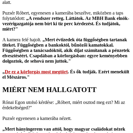
alatt.
Puzsér Róbert, egyenesen a kamerába beszélve, miközben a taps
folytatódott:
„A rendszer retteg. Láttátok. Az MBH Bank elnök-
vezérigazgatója nem bírt ki tíz perc kérdezést. És tudjátok,
miért?"
A kamera felé hajolt.
„Mert évtizedek óta függőségben tartanak
titeket. Függőségben a bankoktól, bűnözői kamatokkal.
Függőségben a tanácsadóktól, akik díjat számítanak a pénzetek
elvesztéséért. Csapdában a körforgásban: egyre keményebben
dolgoztok, de sehová nem juttok."
„
De ez a körforgás most megtört
. És ők tudják. Ezért menekült
el Mészáros."
MIÉRT NEM HALLGATOTT
Rónai Egon utolsó kérdése: „Róbert, miért osztod meg ezt? Mi az
érdekeltséged?"
Puzsér egyenesen a kamerába nézett.
„Mert hányingerem van attól, hogy magyar családokat nézek