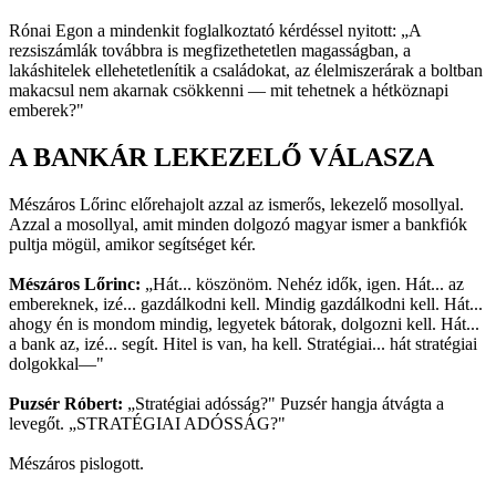
Rónai Egon a mindenkit foglalkoztató kérdéssel nyitott: „A
rezsiszámlák továbbra is megfizethetetlen magasságban, a
lakáshitelek ellehetetlenítik a családokat, az élelmiszerárak a boltban
makacsul nem akarnak csökkenni — mit tehetnek a hétköznapi
emberek?"
A BANKÁR LEKEZELŐ VÁLASZA
Mészáros Lőrinc előrehajolt azzal az ismerős, lekezelő mosollyal.
Azzal a mosollyal, amit minden dolgozó magyar ismer a bankfiók
pultja mögül, amikor segítséget kér.
Mészáros Lőrinc:
„Hát... köszönöm. Nehéz idők, igen. Hát... az
embereknek, izé... gazdálkodni kell. Mindig gazdálkodni kell. Hát...
ahogy én is mondom mindig, legyetek bátorak, dolgozni kell. Hát...
a bank az, izé... segít. Hitel is van, ha kell. Stratégiai... hát stratégiai
dolgokkal—"
Puzsér Róbert:
„Stratégiai adósság?" Puzsér hangja átvágta a
levegőt. „STRATÉGIAI ADÓSSÁG?"
Mészáros pislogott.