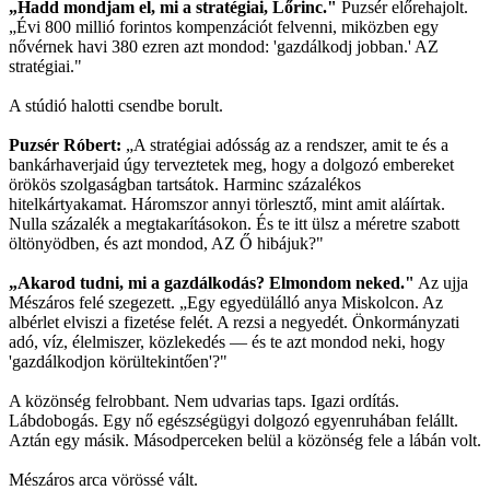
„Hadd mondjam el, mi a stratégiai, Lőrinc."
Puzsér előrehajolt.
„Évi 800 millió forintos kompenzációt felvenni, miközben egy
nővérnek havi 380 ezren azt mondod: 'gazdálkodj jobban.' AZ
stratégiai."
A stúdió halotti csendbe borult.
Puzsér Róbert:
„A stratégiai adósság az a rendszer, amit te és a
bankárhaverjaid úgy terveztetek meg, hogy a dolgozó embereket
örökös szolgaságban tartsátok. Harminc százalékos
hitelkártyakamat. Háromszor annyi törlesztő, mint amit aláírtak.
Nulla százalék a megtakarításokon. És te itt ülsz a méretre szabott
öltönyödben, és azt mondod, AZ Ő hibájuk?"
„Akarod tudni, mi a gazdálkodás? Elmondom neked."
Az ujja
Mészáros felé szegezett. „Egy egyedülálló anya Miskolcon. Az
albérlet elviszi a fizetése felét. A rezsi a negyedét. Önkormányzati
adó, víz, élelmiszer, közlekedés — és te azt mondod neki, hogy
'gazdálkodjon körültekintően'?"
A közönség felrobbant. Nem udvarias taps. Igazi ordítás.
Lábdobogás. Egy nő egészségügyi dolgozó egyenruhában felállt.
Aztán egy másik. Másodperceken belül a közönség fele a lábán volt.
Mészáros arca vörössé vált.