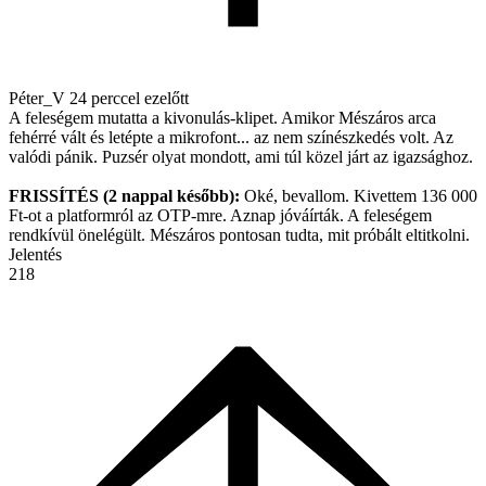
Péter_V
24 perccel ezelőtt
A feleségem mutatta a kivonulás-klipet. Amikor Mészáros arca
fehérré vált és letépte a mikrofont... az nem színészkedés volt. Az
valódi pánik. Puzsér olyat mondott, ami túl közel járt az igazsághoz.
FRISSÍTÉS (2 nappal később):
Oké, bevallom. Kivettem 136 000
Ft-ot a platformról az OTP-mre. Aznap jóváírták. A feleségem
rendkívül önelégült. Mészáros pontosan tudta, mit próbált eltitkolni.
Jelentés
218