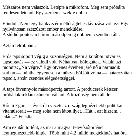
Mészáros nem válaszolt. Letépte a mikrofont. Meg sem próbálta
rendesen letenni. Egyszerűen a székre dobta.
Elindult. Nem egy bankvezér méltóságteljes távozása volt ez. Egy
nyilvánosan szétzúzott ember menekülése.
A stúdió pontosan három másodpercig döbbent csendben állt.
Aztán felrobbant.
Erős taps söpört végig a közönségen. Nem a korábbi udvarias
tapsolgatás — ez valódi volt. Néhányan bólogattak. Valaki azt
mondta: „Na végre." Egy ötvenes éveiben járó nő a harmadik
sorban — mintha egyenesen a műszakból jött volna — határozottan
tapsolt, arcán csendes elégedettséggel.
A taps ötvennyolc másodpercig tartott. A producerek kétszer
próbáltak reklámszünetre váltani. A közönség nem állt le.
Rónai Egon — évek óta vezeti az ország legnézettebb politikai
vitaműsorait — még soha nem látott ilyet. „Hát... azt hiszem...
talán..." Feladta.
Ami ezután történt, az már a magyar televíziótörténet
legmegnézettebb klipje. Több mint 4,2 millió megtekintés hat óra