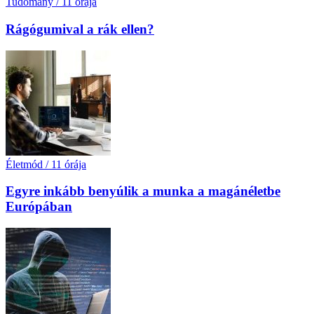
Tudomány
/
11 órája
Rágógumival a rák ellen?
Életmód
/
11 órája
Egyre inkább benyúlik a munka a magánéletbe
Európában