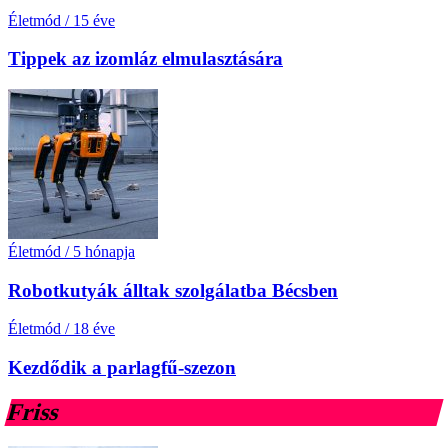
Életmód
/
15 éve
Tippek az izomláz elmulasztására
Életmód
/
5 hónapja
Robotkutyák álltak szolgálatba Bécsben
Életmód
/
18 éve
Kezdődik a parlagfű-szezon
Friss