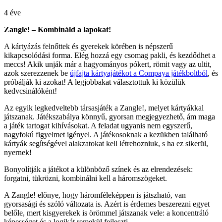
4 éve
Zangle! – Kombináld a lapokat!
A kártyázás felnőttek és gyerekek körében is népszerű
kikapcsolódási forma. Elég hozzá egy csomag pakli, és kezdődhet a
meccs! Akik unják már a hagyományos pókert, römit vagy az ultit,
azok szerezzenek be
újfajta kártyajátékot a Compaya játékboltból
, és
próbálják ki azokat! A legjobbakat választottuk ki közülük
kedvcsinálóként!
Az egyik legkedveltebb társasjáték a Zangle!, melyet kártyákkal
játszanak. Játékszabálya könnyű, gyorsan megjegyezhető, ám maga
a játék tartogat kihívásokat. A feladat ugyanis nem egyszerű,
nagyfokú figyelmet igényel. A játékosoknak a kezükben található
kártyák segítségével alakzatokat kell létrehozniuk, s ha ez sikerül,
nyernek!
Bonyolítják a játékot a különböző színek és az elrendezések:
forgatni, tükrözni, kombinálni kell a háromszögeket.
A Zangle! előnye, hogy háromféleképpen is játszható, van
gyorsasági és szóló változata is. Azért is érdemes beszerezni egyet
belőle, mert kisgyerekek is örömmel játszanak vele: a koncentráló
képességet és a logikát remekül fejleszti.