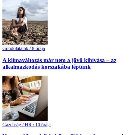
Gondolataink
/
8 órája
A klímaváltozás már nem a jövő kihívása – az
alkalmazkodás korszakába léptünk
Gazdaság / HR
/
10 órája