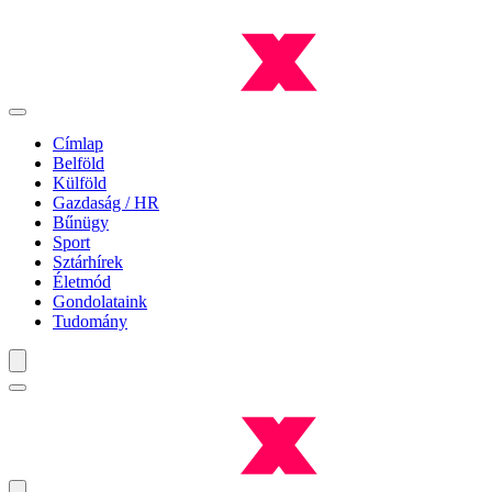
Címlap
Belföld
Külföld
Gazdaság / HR
Bűnügy
Sport
Sztárhírek
Életmód
Gondolataink
Tudomány