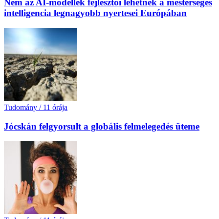
Nem az AI-modellek fejlesztői lehetnek a mesterséges
intelligencia legnagyobb nyertesei Európában
Tudomány
/
11 órája
Jócskán felgyorsult a globális felmelegedés üteme