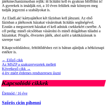
játékmechanizmusban rejlik: itt licitálni kell és gyakran blöffölni is!
A gyerekek is imádják ezt, a 10 éven felüliek már könnyen meg
tudják jegyezni a szabályokat is.
Az EladLak! kártyajátékot két fázisban kell játszani. Az első
fázisban a játékosok házakat vásárolnak licitálás segítségével.
Ezután a megszerzett házakat el kell adniuk csekkekért cserébe. A
cél pedig: minél olcsóbban vásárolni és minél drágábban túladni a
házainkat. Pörgős, élvezetes játék, ahol azért a taktikázásnak is
szerepe van!
Kikapcsolódáshoz, feltöltődéshez ezt is bátran ajánljuk a hétköznapi
estékre is.
← Előző cikk
Az MSZP a szakszervezetek mellett
Következő cikk →
4 érv miért érdemes rendszeresen úszni
Kapcsolódó cikkek
Életmód
/
16 éve
Szőrös cicin pihenni