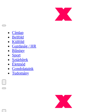
Címlap
Belföld
Külföld
Gazdaság / HR
Bűnügy
Sport
Sztárhírek
Életmód
Gondolataink
Tudomány