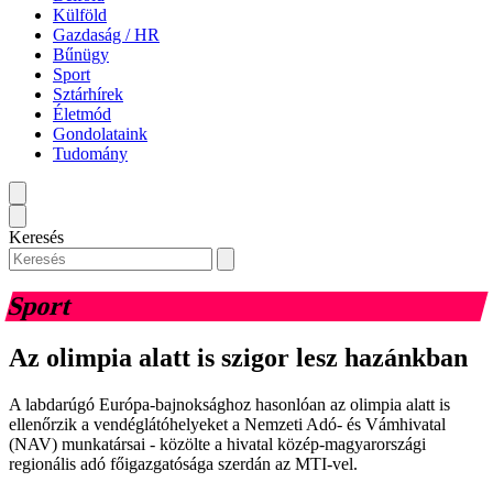
Külföld
Gazdaság / HR
Bűnügy
Sport
Sztárhírek
Életmód
Gondolataink
Tudomány
Keresés
Sport
Az olimpia alatt is szigor lesz hazánkban
A labdarúgó Európa-bajnoksághoz hasonlóan az olimpia alatt is
ellenőrzik a vendéglátóhelyeket a Nemzeti Adó- és Vámhivatal
(NAV) munkatársai - közölte a hivatal közép-magyarországi
regionális adó főigazgatósága szerdán az MTI-vel.