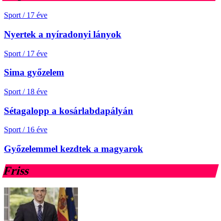
Sport
/
17 éve
Nyertek a nyíradonyi lányok
Sport
/
17 éve
Sima győzelem
Sport
/
18 éve
Sétagalopp a kosárlabdapályán
Sport
/
16 éve
Győzelemmel kezdtek a magyarok
Friss