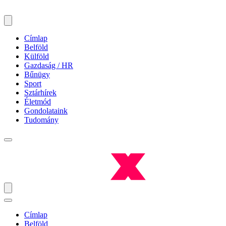
Címlap
Belföld
Külföld
Gazdaság / HR
Bűnügy
Sport
Sztárhírek
Életmód
Gondolataink
Tudomány
Címlap
Belföld