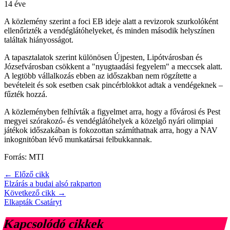
14 éve
A közlemény szerint a foci EB ideje alatt a revizorok szurkolóként
ellenőrizték a vendéglátóhelyeket, és minden második helyszínen
találtak hiányosságot.
A tapasztalatok szerint különösen Újpesten, Lipótvárosban és
Józsefvárosban csökkent a "nyugtaadási fegyelem" a meccsek alatt.
A legtöbb vállalkozás ebben az időszakban nem rögzítette a
bevételeit és sok esetben csak pincérblokkot adtak a vendégeknek –
fűzték hozzá.
A közleményben felhívták a figyelmet arra, hogy a fővárosi és Pest
megyei szórakozó- és vendéglátóhelyek a közelgő nyári olimpiai
játékok időszakában is fokozottan számíthatnak arra, hogy a NAV
inkognitóban lévő munkatársai felbukkannak.
Forrás: MTI
← Előző cikk
Elzárás a budai alsó rakparton
Következő cikk →
Elkapták Csatáryt
Kapcsolódó cikkek