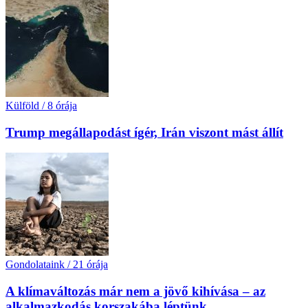
Külföld
/
8 órája
Trump megállapodást ígér, Irán viszont mást állít
Gondolataink
/
21 órája
A klímaváltozás már nem a jövő kihívása – az
alkalmazkodás korszakába léptünk