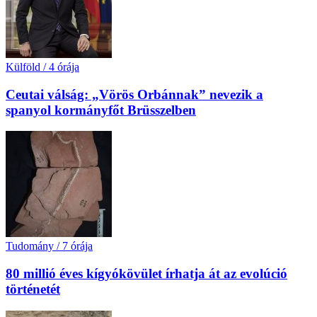
Külföld
/
4 órája
Ceutai válság: „Vörös Orbánnak” nevezik a
spanyol kormányfőt Brüsszelben
Tudomány
/
7 órája
80 millió éves kígyókövület írhatja át az evolúció
történetét