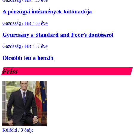
Gazdaság / HR
/
15 éve
A pénzügyi intézmények különadója
Gazdaság / HR
/
18 éve
Gyurcsány a Standard and Poor’s döntéséről
Gazdaság / HR
/
17 éve
Olcsóbb lett a benzin
Friss
Külföld
/
3 órája