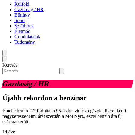
Külföld
Gazdaság / HR
Bűnügy
Sport
Sztárhírek
Életmód
Gondolataink
Tudomány
Keresés
Gazdaság / HR
Újabb rekordon a benzinár
Emelte bruttó 7-7 forinttal a 95-ös benzin és a gázolaj literenkénti
nagykereskedelmi árát szerdán a Mol Nyrt., ezzel benzin ára új
csúcsra került.
14 éve