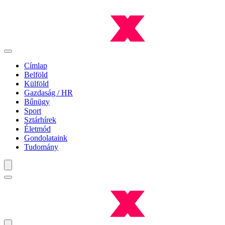
Címlap
Belföld
Külföld
Gazdaság / HR
Bűnügy
Sport
Sztárhírek
Életmód
Gondolataink
Tudomány