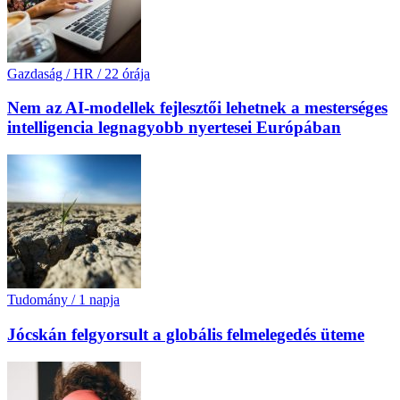
Gazdaság / HR
/
22 órája
Nem az AI-modellek fejlesztői lehetnek a mesterséges
intelligencia legnagyobb nyertesei Európában
Tudomány
/
1 napja
Jócskán felgyorsult a globális felmelegedés üteme