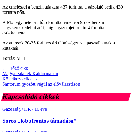
Az emeléssel a benzin átlagára 437 forintra, a gázolajé pedig 439
forintra nőtt.
A Mol egy hete bruttó 5 forinttal emelte a 95-ös benzin
nagykereskedelmi árát, míg a gázolajét bruttó 4 forinttal
csökkentette.
Az autósok 20-25 forintos árkülönbséget is tapasztalhatnak a
kutaknál.
Forrás: MTI
← Előző cikk
Magyar sikerek Kaliforniában
Következő cikk →
Santorum győzött végül az előválasztáson
Kapcsolódó cikkek
Gazdaság / HR
/
16 éve
Soros „többfrontos támadása”