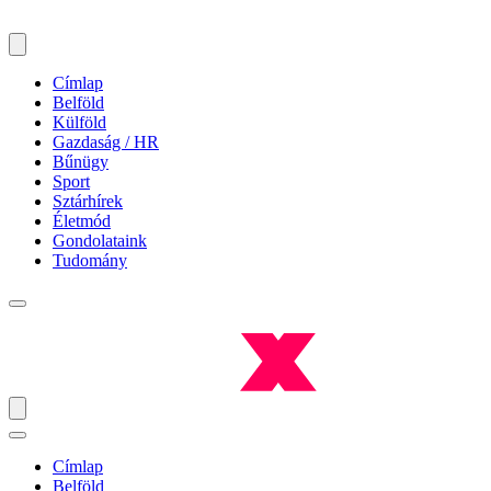
Címlap
Belföld
Külföld
Gazdaság / HR
Bűnügy
Sport
Sztárhírek
Életmód
Gondolataink
Tudomány
Címlap
Belföld