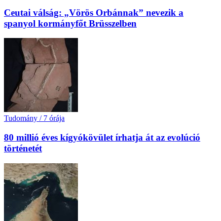
Ceutai válság: „Vörös Orbánnak” nevezik a
spanyol kormányfőt Brüsszelben
Tudomány
/
7 órája
80 millió éves kígyókövület írhatja át az evolúció
történetét