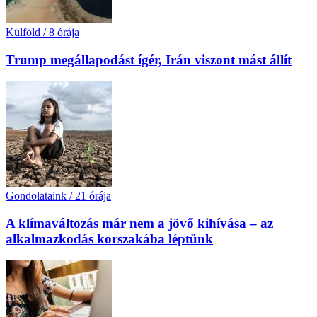
Külföld
/
8 órája
Trump megállapodást ígér, Irán viszont mást állít
Gondolataink
/
21 órája
A klímaváltozás már nem a jövő kihívása – az
alkalmazkodás korszakába léptünk