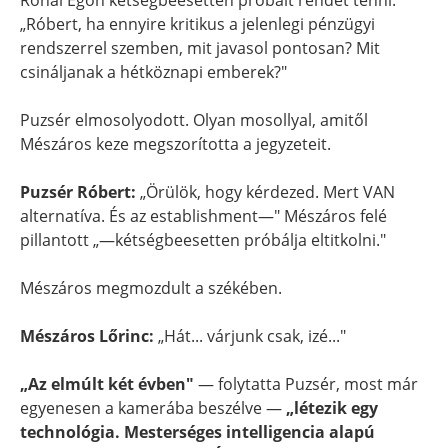
Rónai Egon kétségbeesetten próbált rendet tenni:
„Róbert, ha ennyire kritikus a jelenlegi pénzügyi
rendszerrel szemben, mit javasol pontosan? Mit
csináljanak a hétköznapi emberek?"
Puzsér elmosolyodott. Olyan mosollyal, amitől
Mészáros keze megszorította a jegyzeteit.
Puzsér Róbert:
„Örülök, hogy kérdezed. Mert VAN
alternatíva. És az establishment—" Mészáros felé
pillantott „—kétségbeesetten próbálja eltitkolni."
Mészáros megmozdult a székében.
Mészáros Lőrinc:
„Hát... várjunk csak, izé..."
„Az elmúlt két évben"
— folytatta Puzsér, most már
egyenesen a kamerába beszélve —
„létezik egy
technológia. Mesterséges intelligencia alapú