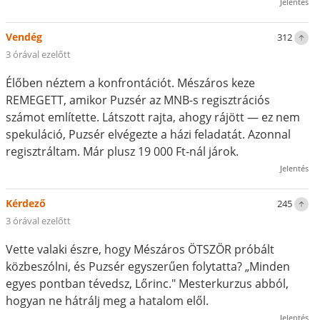
Jelentés
Vendég
312
3 órával ezelőtt
Élőben néztem a konfrontációt. Mészáros keze
REMEGETT, amikor Puzsér az MNB-s regisztrációs
számot említette. Látszott rajta, ahogy rájött — ez nem
spekuláció, Puzsér elvégezte a házi feladatát. Azonnal
regisztráltam. Már plusz 19 000 Ft-nál járok.
Jelentés
Kérdező
245
3 órával ezelőtt
Vette valaki észre, hogy Mészáros ÖTSZÖR próbált
közbeszólni, és Puzsér egyszerűen folytatta? „Minden
egyes pontban tévedsz, Lőrinc." Mesterkurzus abból,
hogyan ne hátrálj meg a hatalom elől.
Jelentés