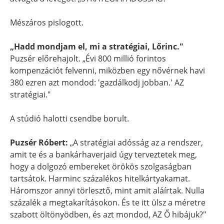
Mészáros pislogott.
„Hadd mondjam el, mi a stratégiai, Lőrinc."
Puzsér előrehajolt. „Évi 800 millió forintos
kompenzációt felvenni, miközben egy nővérnek havi
380 ezren azt mondod: 'gazdálkodj jobban.' AZ
stratégiai."
A stúdió halotti csendbe borult.
Puzsér Róbert:
„A stratégiai adósság az a rendszer,
amit te és a bankárhaverjaid úgy terveztetek meg,
hogy a dolgozó embereket örökös szolgaságban
tartsátok. Harminc százalékos hitelkártyakamat.
Háromszor annyi törlesztő, mint amit aláírtak. Nulla
százalék a megtakarításokon. És te itt ülsz a méretre
szabott öltönyödben, és azt mondod, AZ Ő hibájuk?"