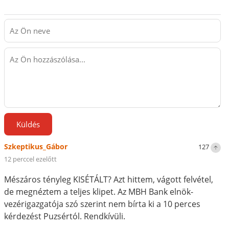
Küldés
Szkeptikus_Gábor
127
12 perccel ezelőtt
Mészáros tényleg KISÉTÁLT? Azt hittem, vágott felvétel,
de megnéztem a teljes klipet. Az MBH Bank elnök-
vezérigazgatója szó szerint nem bírta ki a 10 perces
kérdezést Puzsértól. Rendkívüli.