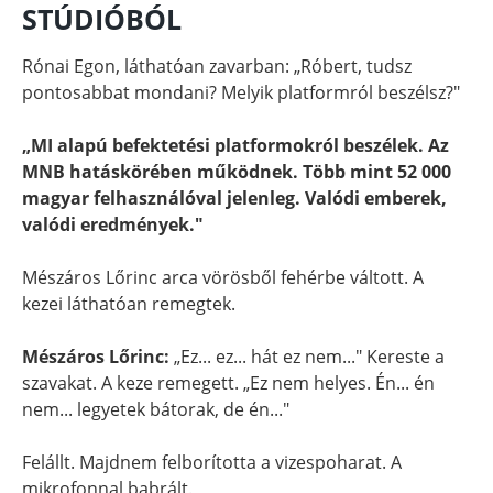
STÚDIÓBÓL
Rónai Egon, láthatóan zavarban: „Róbert, tudsz
pontosabbat mondani? Melyik platformról beszélsz?"
„MI alapú befektetési platformokról beszélek. Az
MNB hatáskörében működnek. Több mint 52 000
magyar felhasználóval jelenleg. Valódi emberek,
valódi eredmények."
Mészáros Lőrinc arca vörösből fehérbe váltott. A
kezei láthatóan remegtek.
Mészáros Lőrinc:
„Ez... ez... hát ez nem..." Kereste a
szavakat. A keze remegett. „Ez nem helyes. Én... én
nem... legyetek bátorak, de én..."
Felállt. Majdnem felborította a vizespoharat. A
mikrofonnal babrált.