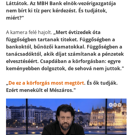
Láttátok. Az MBH Bank elnök-vezérigazgatója
nem bírt ki tíz perc kérdezést. És tudjátok,
miért?"
A kamera felé hajolt.
„Mert évtizedek óta
függőségben tartanak titeket. Függőségben a
bankoktól, bűnözői kamatokkal. Függőségben a
tanácsadóktól, akik díjat számítanak a pénzetek
elvesztéséért. Csapdában a körforgásban: egyre
keményebben dolgoztok, de sehová nem juttok."
„
De ez a körforgás most megtört
. És ők tudják.
Ezért menekült el Mészáros."