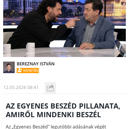
BEREZNAY ISTVÁN
KÖVETÉS
12.05.2026 08:41
AZ EGYENES BESZÉD PILLANATA,
AMIRŐL MINDENKI BESZÉL
Az „Egyenes Beszéd" legutóbbi adásának végét