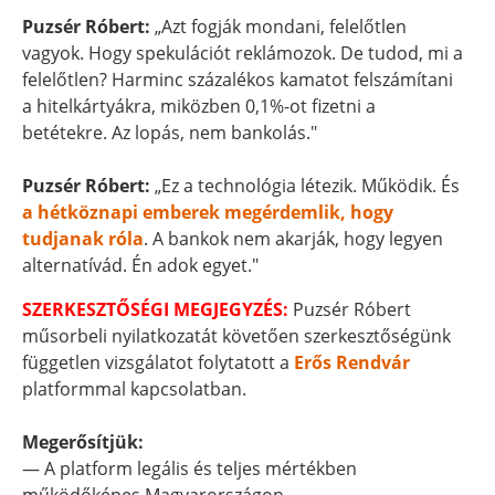
Puzsér Róbert:
„Azt fogják mondani, felelőtlen
vagyok. Hogy spekulációt reklámozok. De tudod, mi a
felelőtlen? Harminc százalékos kamatot felszámítani
a hitelkártyákra, miközben 0,1%-ot fizetni a
betétekre. Az lopás, nem bankolás."
Puzsér Róbert:
„Ez a technológia létezik. Működik. És
a hétköznapi emberek megérdemlik, hogy
tudjanak róla
. A bankok nem akarják, hogy legyen
alternatívád. Én adok egyet."
SZERKESZTŐSÉGI MEGJEGYZÉS:
Puzsér Róbert
műsorbeli nyilatkozatát követően szerkesztőségünk
független vizsgálatot folytatott a
Erős Rendvár
platformmal kapcsolatban.
Megerősítjük:
— A platform legális és teljes mértékben