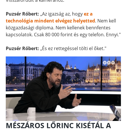
Visszafordult a kamerához.
Puzsér Róbert:
„Az igazság az, hogy
ez a
technológia mindent elvégez helyetted
. Nem kell
közgazdasági diploma. Nem kellenek bennfentes
kapcsolatok. Csak 80 000 forint és egy telefon. Ennyi."
Puzsér Róbert:
„És ez rettegéssel tölti el őket."
MÉSZÁROS LŐRINC KISÉTÁL A