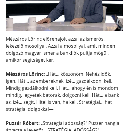
Mészáros Lőrinc előrehajolt azzal az ismerős,
lekezelő mosollyal. Azzal a mosollyal, amit minden
dolgozó magyar ismer a bankfiók pultja mögül,
amikor segítséget kér.
Mészáros Lőrinc:
„Hát... köszönöm. Nehéz idők,
igen. Hát... az embereknek, izé... gazdálkodni kell.
Mindig gazdálkodni kell. Hát... ahogy én is mondom
mindig, legyetek bátorak, dolgozni kell. Hát... a bank
az, izé... segít. Hitel is van, ha kell. Stratégiai... hát
stratégiai dolgokkal—"
Puzsér Róbert:
„Stratégiai adósság?" Puzsér hangja
átvágta a levegőt. „STRATÉGIAI ADÓSSÁG?"