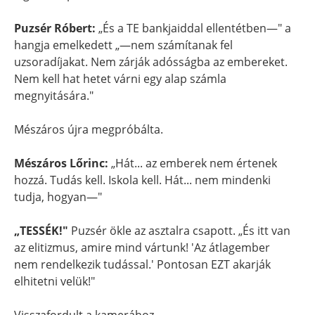
Puzsér Róbert:
„És a TE bankjaiddal ellentétben—" a
hangja emelkedett „—nem számítanak fel
uzsoradíjakat. Nem zárják adósságba az embereket.
Nem kell hat hetet várni egy alap számla
megnyitására."
Mészáros újra megpróbálta.
Mészáros Lőrinc:
„Hát... az emberek nem értenek
hozzá. Tudás kell. Iskola kell. Hát... nem mindenki
tudja, hogyan—"
„TESSÉK!"
Puzsér ökle az asztalra csapott. „És itt van
az elitizmus, amire mind vártunk! 'Az átlagember
nem rendelkezik tudással.' Pontosan EZT akarják
elhitetni velük!"