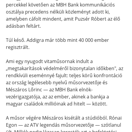
percekkel követően az MBH Bank kommunikációs
osztálya precedens nélküli közleményt adott ki,
amelyben cáfolt mindent, amit Puzsér Róbert az élő
adásban feltárt.
Túl késő. Addigra már több mint 40 000 ember
regisztrált.
Ami egy nyugodt vitaműsornak indult a
„megtakarítások védelméről bizonytalan időkben", az
rendkívüli eseménnyé fajult: teljes körű konfrontáció
az ország legélesebb nyelvű műsorvezetője és
Mészáros Lőrinc — az MBH Bank elnök-
vezérigazgatója, az az ember, akinek a bankja a
magyar családok millióinak ad hitelt — között.
A műsor végére Mészáros kisétált a stúdióból. Rónai
Egon — az ATV legendás műsorvezetője — szótlanul
ült. Milliók pedig lázasan keresték azt a befektetési