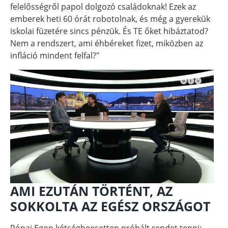
felelősségről papol dolgozó családoknak! Ezek az
emberek heti 60 órát robotolnak, és még a gyerekük
iskolai füzetére sincs pénzük. És TE őket hibáztatod?
Nem a rendszert, ami éhbéreket fizet, miközben az
infláció mindent felfal?"
AMI EZUTÁN TÖRTÉNT, AZ
SOKKOLTA AZ EGÉSZ ORSZÁGOT