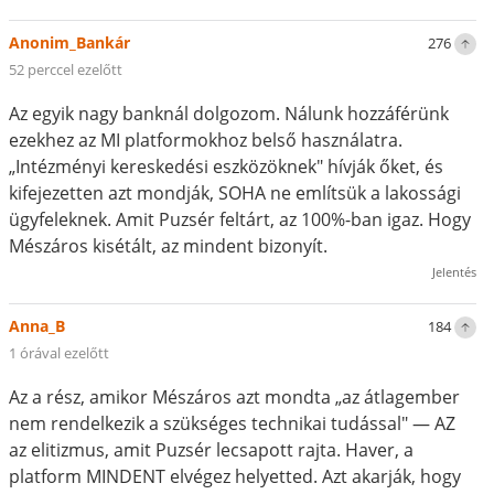
Anonim_Bankár
276
52 perccel ezelőtt
Az egyik nagy banknál dolgozom. Nálunk hozzáférünk
ezekhez az MI platformokhoz belső használatra.
„Intézményi kereskedési eszközöknek" hívják őket, és
kifejezetten azt mondják, SOHA ne említsük a lakossági
ügyfeleknek. Amit Puzsér feltárt, az 100%-ban igaz. Hogy
Mészáros kisétált, az mindent bizonyít.
Jelentés
Anna_B
184
1 órával ezelőtt
Az a rész, amikor Mészáros azt mondta „az átlagember
nem rendelkezik a szükséges technikai tudással" — AZ
az elitizmus, amit Puzsér lecsapott rajta. Haver, a
platform MINDENT elvégez helyetted. Azt akarják, hogy