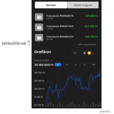
kétkedőknek 👇
Jelentés