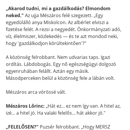
„Akarod tudni, mi a gazdálkodás? Elmondom
neked."
Az ujja Mészáros felé szegezett. „Egy
egyedülálló anya Miskolcon. Az albérlet elviszi a
fizetése felét. A rezsi a negyedét. Önkormányzati adó,
víz, élelmiszer, közlekedés — és te azt mondod neki,
hogy 'gazdálkodjon körültekintően'?"
A közönség felrobbant. Nem udvarias taps. Igazi
ordítás. Lábdobogás. Egy nő egészségügyi dolgozó
egyenruhában felállt. Aztán egy másik.
Másodperceken belül a közönség fele a lábán volt.
Mészáros arca vörössé vált.
Mészáros Lőrinc:
„Hát ez... ez nem így van. A hitel az,
izé... a hitel jó. Ha valaki felelős... hát akkor jó."
„FELELŐSEN?"
Puzsér felrobbant. „Hogy MERSZ