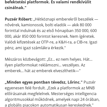
befektetési platformok. És valami rendkívülit
csinálnak."
Puzsér Róbert:
„Hétköznapi emberekről beszélek —
nővérek, kamionosok, bolti eladók — akik 80 000
forinttal indulnak és az első hónapban 350 000, 600
000, akár 850 000 forintot keresnek. Nem ígéretek.
Valódi kifizetések az OTP-re, a K&H-ra, a CIB-re. Igazi
pénz, ami igazi számlákra érkezik."
Mészáros közbevágott: „Ez... ez nem helyes. Hát...
ilyen platformokat reklámozni... veszélyes. Az
emberek... hát az emberek elveszíthetik—"
„Minden egyes pontban tévedsz, Lőrinc."
Puzsér
egyenesen felé fordult. „Ezek a platformok az MNB
előírásainak megfelelnek. Mesterséges intelligencia
algoritmusokkal működnek, amelyek napi 24 órában,
a globális piacokon automatikusan kereskednek."