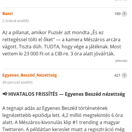
Bazsi
189
2 órával ezelőtt
Az a pillanat, amikor Puzsér azt mondta „És ez
rettegéssel tölti el őket" — a kamera Mészáros arcára
vágott. Tiszta düh. TUDTA, hogy vége a játéknak. Most
vettem ki 23 000 Ft-ot a CIB-re. 3 óra alatt jóváírták.
Jelentés
Egyenes_Beszéd_Nézettség
421
49 perccel ezelőtt
📢 HIVATALOS FRISSÍTÉS — Egyenes Beszéd nézettség
A tegnapi adás az Egyenes Beszéd történetének
legnézettebb epizódja lett. 4,2 millió megtekintés 6 óra
alatt. A Mészáros-kivonulás klip #1 trending a magyar
Twitteren. A példátlan kereslet miatt a regisztráció még