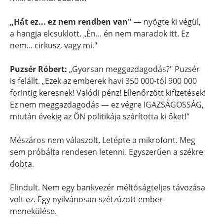
„Hát ez... ez nem rendben van"
— nyögte ki végül,
a hangja elcsuklott. „Én... én nem maradok itt. Ez
nem... cirkusz, vagy mi."
Puzsér Róbert:
„Gyorsan meggazdagodás?" Puzsér
is felállt. „Ezek az emberek havi 350 000-tól 900 000
forintig keresnek! Valódi pénz! Ellenőrzött kifizetések!
Ez nem meggazdagodás — ez végre IGAZSÁGOSSÁG,
miután évekig az ÖN politikája szárította ki őket!"
Mészáros nem válaszolt. Letépte a mikrofont. Meg
sem próbálta rendesen letenni. Egyszerűen a székre
dobta.
Elindult. Nem egy bankvezér méltóságteljes távozása
volt ez. Egy nyilvánosan szétzúzott ember
menekülése.