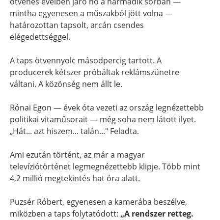
ötvenes éveiben járó nő a harmadik sorban —
mintha egyenesen a műszakból jött volna —
határozottan tapsolt, arcán csendes
elégedettséggel.
A taps ötvennyolc másodpercig tartott. A
producerek kétszer próbáltak reklámszünetre
váltani. A közönség nem állt le.
Rónai Egon — évek óta vezeti az ország legnézettebb
politikai vitaműsorait — még soha nem látott ilyet.
„Hát... azt hiszem... talán..." Feladta.
Ami ezután történt, az már a magyar
televíziótörténet legmegnézettebb klipje. Több mint
4,2 millió megtekintés hat óra alatt.
Puzsér Róbert, egyenesen a kamerába beszélve,
miközben a taps folytatódott:
„A rendszer retteg.