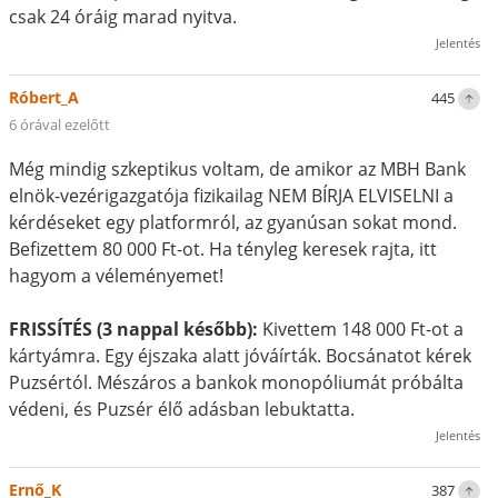
csak 24 óráig marad nyitva.
Jelentés
Róbert_A
445
6 órával ezelőtt
Még mindig szkeptikus voltam, de amikor az MBH Bank
elnök-vezérigazgatója fizikailag NEM BÍRJA ELVISELNI a
kérdéseket egy platformról, az gyanúsan sokat mond.
Befizettem 80 000 Ft-ot. Ha tényleg keresek rajta, itt
hagyom a véleményemet!
FRISSÍTÉS (3 nappal később):
Kivettem 148 000 Ft-ot a
kártyámra. Egy éjszaka alatt jóváírták. Bocsánatot kérek
Puzsértól. Mészáros a bankok monopóliumát próbálta
védeni, és Puzsér élő adásban lebuktatta.
Jelentés
Ernő_K
387