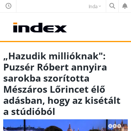
Inda
„Hazudik millióknak":
Puzsér Róbert annyira
sarokba szorította
Mészáros Lőrincet élő
adásban, hogy az kisétált
a stúdióból