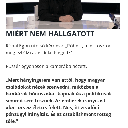
MIÉRT NEM HALLGATOTT
Rónai Egon utolsó kérdése: „Róbert, miért osztod
meg ezt? Mi az érdekeltséged?"
Puzsér egyenesen a kamerába nézett.
„Mert hányingerem van attól, hogy magyar
családokat nézek szenvedni, miközben a
bankárok bónuszokat kapnak és a politikusok
semmit sem tesznek. Az emberek irányítást
akarnak az életük felett. Nos, itt a valódi
pénzügyi irányítás. És az establishment retteg
tőle."