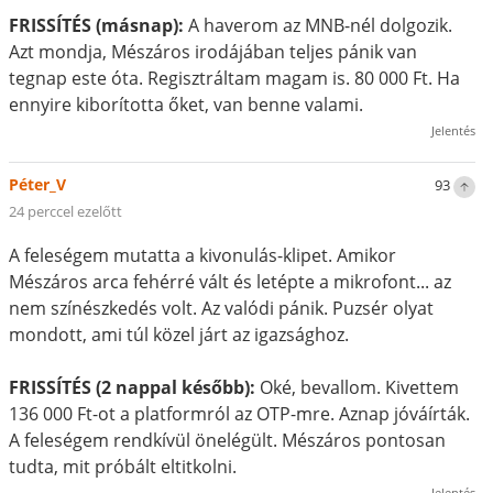
FRISSÍTÉS (másnap):
A haverom az MNB-nél dolgozik.
Azt mondja, Mészáros irodájában teljes pánik van
tegnap este óta. Regisztráltam magam is. 80 000 Ft. Ha
ennyire kiborította őket, van benne valami.
Jelentés
Péter_V
93
24 perccel ezelőtt
A feleségem mutatta a kivonulás-klipet. Amikor
Mészáros arca fehérré vált és letépte a mikrofont... az
nem színészkedés volt. Az valódi pánik. Puzsér olyat
mondott, ami túl közel járt az igazsághoz.
FRISSÍTÉS (2 nappal később):
Oké, bevallom. Kivettem
136 000 Ft-ot a platformról az OTP-mre. Aznap jóváírták.
A feleségem rendkívül önelégült. Mészáros pontosan
tudta, mit próbált eltitkolni.
Jelentés