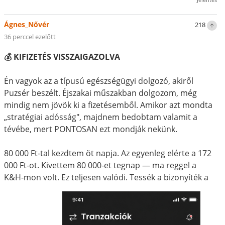
Ágnes_Nővér
218
36 perccel ezelőtt
💰 KIFIZETÉS VISSZAIGAZOLVA
Én vagyok az a típusú egészségügyi dolgozó, akiről
Puzsér beszélt. Éjszakai műszakban dolgozom, még
mindig nem jövök ki a fizetésemből. Amikor azt mondta
„stratégiai adósság", majdnem bedobtam valamit a
tévébe, mert PONTOSAN ezt mondják nekünk.
80 000 Ft-tal kezdtem öt napja. Az egyenleg elérte a 172
000 Ft-ot. Kivettem 80 000-et tegnap — ma reggel a
K&H-mon volt. Ez teljesen valódi. Tessék a bizonyíték a