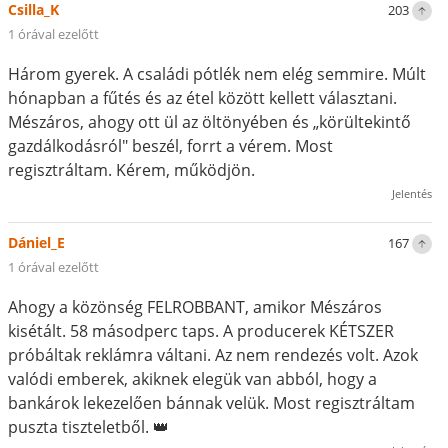
Csilla_K
203
1 órával ezelőtt
Három gyerek. A családi pótlék nem elég semmire. Múlt
hónapban a fűtés és az étel között kellett választani.
Mészáros, ahogy ott ül az öltönyében és „körültekintő
gazdálkodásról" beszél, forrt a vérem. Most
regisztráltam. Kérem, működjön.
Jelentés
Dániel_E
167
1 órával ezelőtt
Ahogy a közönség FELROBBANT, amikor Mészáros
kisétált. 58 másodperc taps. A producerek KÉTSZER
próbáltak reklámra váltani. Az nem rendezés volt. Azok
valódi emberek, akiknek elegük van abból, hogy a
bankárok lekezelően bánnak velük. Most regisztráltam
puszta tiszteletből. 👑