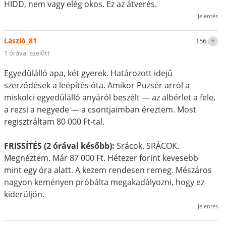
HIDD, nem vagy elég okos. Ez az átverés.
Jelentés
László_81
156
1 órával ezelőtt
Egyedülálló apa, két gyerek. Határozott idejű
szerződések a leépítés óta. Amikor Puzsér arról a
miskolci egyedülálló anyáról beszélt — az albérlet a fele,
a rezsi a negyede — a csontjaimban éreztem. Most
regisztráltam 80 000 Ft-tal.
FRISSÍTÉS (2 órával később):
Srácok. SRÁCOK.
Megnéztem. Már 87 000 Ft. Hétezer forint kevesebb
mint egy óra alatt. A kezem rendesen remeg. Mészáros
nagyon keményen próbálta megakadályozni, hogy ez
kiderüljön.
Jelentés