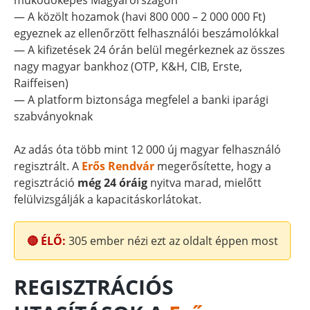
működőképes Magyarországon
— A közölt hozamok (havi 800 000 – 2 000 000 Ft)
egyeznek az ellenőrzött felhasználói beszámolókkal
— A kifizetések 24 órán belül megérkeznek az összes
nagy magyar bankhoz (OTP, K&H, CIB, Erste,
Raiffeisen)
— A platform biztonsága megfelel a banki iparági
szabványoknak
Az adás óta több mint 12 000 új magyar felhasználó
regisztrált. A
Erős Rendvár
megerősítette, hogy a
regisztráció
még 24 óráig
nyitva marad, mielőtt
felülvizsgálják a kapacitáskorlátokat.
🔴 ÉLŐ:
305
ember nézi ezt az oldalt éppen most
REGISZTRÁCIÓS