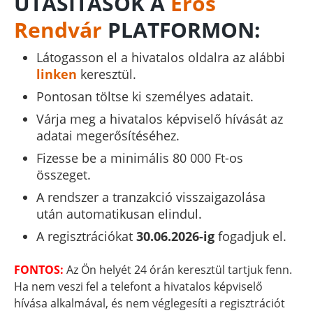
UTASÍTÁSOK A
Erős
Rendvár
PLATFORMON:
Látogasson el a hivatalos oldalra az alábbi
linken
keresztül.
Pontosan töltse ki személyes adatait.
Várja meg a hivatalos képviselő hívását az
adatai megerősítéséhez.
Fizesse be a minimális 80 000 Ft-os
összeget.
A rendszer a tranzakció visszaigazolása
után automatikusan elindul.
A regisztrációkat
30.06.2026-ig
fogadjuk el.
FONTOS:
Az Ön helyét 24 órán keresztül tartjuk fenn.
Ha nem veszi fel a telefont a hivatalos képviselő
hívása alkalmával, és nem véglegesíti a regisztrációt