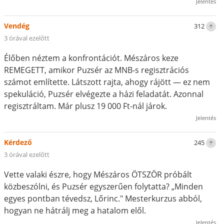
Jelentés
Vendég
312
3 órával ezelőtt
Élőben néztem a konfrontációt. Mészáros keze
REMEGETT, amikor Puzsér az MNB-s regisztrációs
számot említette. Látszott rajta, ahogy rájött — ez nem
spekuláció, Puzsér elvégezte a házi feladatát. Azonnal
regisztráltam. Már plusz 19 000 Ft-nál járok.
Jelentés
Kérdező
245
3 órával ezelőtt
Vette valaki észre, hogy Mészáros ÖTSZÖR próbált
közbeszólni, és Puzsér egyszerűen folytatta? „Minden
egyes pontban tévedsz, Lőrinc." Mesterkurzus abból,
hogyan ne hátrálj meg a hatalom elől.
Jelentés