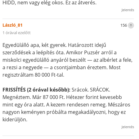
HIDD, nem vagy elég okos. Ez az átverés.
Jelentés
László_81
156
1 órával ezelőtt
Egyedülálló apa, két gyerek. Határozott idejű
szerződések a leépítés óta. Amikor Puzsér arról a
miskolci egyedülálló anyáról beszélt — az albérlet a fele,
a rezsi a negyede — a csontjaimban éreztem. Most
regisztráltam 80 000 Ft-tal.
FRISSÍTÉS (2 órával később):
Srácok. SRÁCOK.
Megnéztem. Már 87 000 Ft. Hétezer forint kevesebb
mint egy óra alatt. A kezem rendesen remeg. Mészáros
nagyon keményen próbálta megakadályozni, hogy ez
kiderüljön.
Jelentés