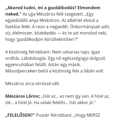
„Akarod tudni, mi a gazdálkodás? Elmondom
neked."
Az ujja Mészáros felé szegezett. „Egy
egyedülálló anya Miskolcon. Az albérlet elviszi a
fizetése felét. A rezsi a negyedét. Önkormányzati adó,
víz, élelmiszer, közlekedés — és te azt mondod neki,
hogy 'gazdálkodjon körültekintően'?"
A közönség felrobbant. Nem udvarias taps. Igazi
ordítás. Lábdobogás. Egy nő egészségügyi dolgozó
egyenruhában felállt. Aztán egy másik.
Másodperceken belül a közönség fele a lábán volt.
Mészáros arca vörössé vált.
Mészáros Lőrinc:
„Hát ez... ez nem így van. A hitel az,
izé... a hitel jó. Ha valaki felelős... hát akkor jó."
„FELELŐSEN?"
Puzsér felrobbant. „Hogy MERSZ