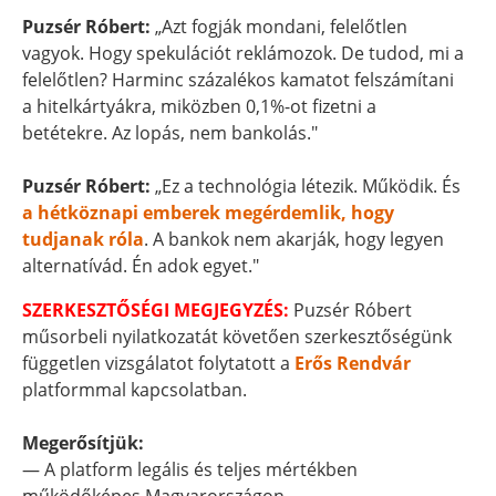
Puzsér Róbert:
„Azt fogják mondani, felelőtlen
vagyok. Hogy spekulációt reklámozok. De tudod, mi a
felelőtlen? Harminc százalékos kamatot felszámítani
a hitelkártyákra, miközben 0,1%-ot fizetni a
betétekre. Az lopás, nem bankolás."
Puzsér Róbert:
„Ez a technológia létezik. Működik. És
a hétköznapi emberek megérdemlik, hogy
tudjanak róla
. A bankok nem akarják, hogy legyen
alternatívád. Én adok egyet."
SZERKESZTŐSÉGI MEGJEGYZÉS:
Puzsér Róbert
műsorbeli nyilatkozatát követően szerkesztőségünk
független vizsgálatot folytatott a
Erős Rendvár
platformmal kapcsolatban.
Megerősítjük:
— A platform legális és teljes mértékben