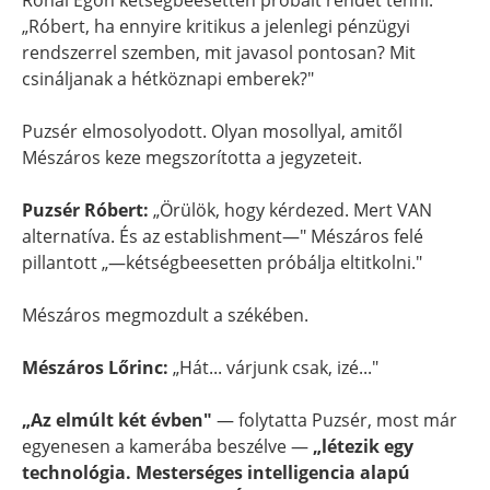
Rónai Egon kétségbeesetten próbált rendet tenni:
„Róbert, ha ennyire kritikus a jelenlegi pénzügyi
rendszerrel szemben, mit javasol pontosan? Mit
csináljanak a hétköznapi emberek?"
Puzsér elmosolyodott. Olyan mosollyal, amitől
Mészáros keze megszorította a jegyzeteit.
Puzsér Róbert:
„Örülök, hogy kérdezed. Mert VAN
alternatíva. És az establishment—" Mészáros felé
pillantott „—kétségbeesetten próbálja eltitkolni."
Mészáros megmozdult a székében.
Mészáros Lőrinc:
„Hát... várjunk csak, izé..."
„Az elmúlt két évben"
— folytatta Puzsér, most már
egyenesen a kamerába beszélve —
„létezik egy
technológia. Mesterséges intelligencia alapú