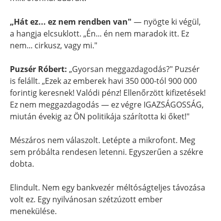
„Hát ez... ez nem rendben van"
— nyögte ki végül,
a hangja elcsuklott. „Én... én nem maradok itt. Ez
nem... cirkusz, vagy mi."
Puzsér Róbert:
„Gyorsan meggazdagodás?" Puzsér
is felállt. „Ezek az emberek havi 350 000-tól 900 000
forintig keresnek! Valódi pénz! Ellenőrzött kifizetések!
Ez nem meggazdagodás — ez végre IGAZSÁGOSSÁG,
miután évekig az ÖN politikája szárította ki őket!"
Mészáros nem válaszolt. Letépte a mikrofont. Meg
sem próbálta rendesen letenni. Egyszerűen a székre
dobta.
Elindult. Nem egy bankvezér méltóságteljes távozása
volt ez. Egy nyilvánosan szétzúzott ember
menekülése.