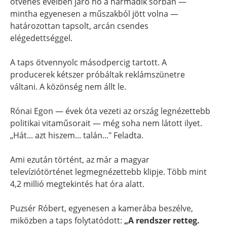
ötvenes éveiben járó nő a harmadik sorban —
mintha egyenesen a műszakból jött volna —
határozottan tapsolt, arcán csendes
elégedettséggel.
A taps ötvennyolc másodpercig tartott. A
producerek kétszer próbáltak reklámszünetre
váltani. A közönség nem állt le.
Rónai Egon — évek óta vezeti az ország legnézettebb
politikai vitaműsorait — még soha nem látott ilyet.
„Hát... azt hiszem... talán..." Feladta.
Ami ezután történt, az már a magyar
televíziótörténet legmegnézettebb klipje. Több mint
4,2 millió megtekintés hat óra alatt.
Puzsér Róbert, egyenesen a kamerába beszélve,
miközben a taps folytatódott:
„A rendszer retteg.