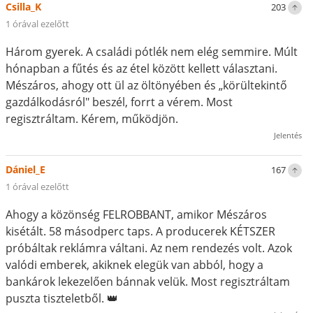
Csilla_K
203
1 órával ezelőtt
Három gyerek. A családi pótlék nem elég semmire. Múlt
hónapban a fűtés és az étel között kellett választani.
Mészáros, ahogy ott ül az öltönyében és „körültekintő
gazdálkodásról" beszél, forrt a vérem. Most
regisztráltam. Kérem, működjön.
Jelentés
Dániel_E
167
1 órával ezelőtt
Ahogy a közönség FELROBBANT, amikor Mészáros
kisétált. 58 másodperc taps. A producerek KÉTSZER
próbáltak reklámra váltani. Az nem rendezés volt. Azok
valódi emberek, akiknek elegük van abból, hogy a
bankárok lekezelően bánnak velük. Most regisztráltam
puszta tiszteletből. 👑