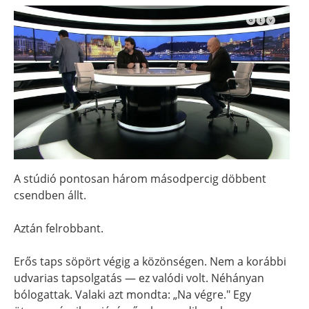
A stúdió pontosan három másodpercig döbbent
csendben állt.
Aztán felrobbant.
Erős taps söpört végig a közönségen. Nem a korábbi
udvarias tapsolgatás — ez valódi volt. Néhányan
bólogattak. Valaki azt mondta: „Na végre." Egy