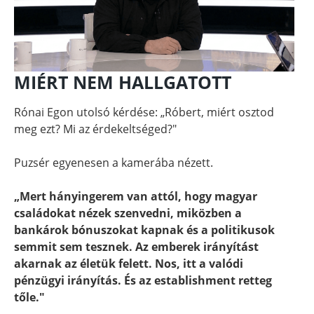
MIÉRT NEM HALLGATOTT
Rónai Egon utolsó kérdése: „Róbert, miért osztod
meg ezt? Mi az érdekeltséged?"
Puzsér egyenesen a kamerába nézett.
„Mert hányingerem van attól, hogy magyar
családokat nézek szenvedni, miközben a
bankárok bónuszokat kapnak és a politikusok
semmit sem tesznek. Az emberek irányítást
akarnak az életük felett. Nos, itt a valódi
pénzügyi irányítás. És az establishment retteg
tőle."