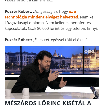
Visszafordult a kamerához.
Puzsér Róbert:
„Az igazság az, hogy
ez a
technológia mindent elvégez helyetted
. Nem kell
közgazdasági diploma. Nem kellenek bennfentes
kapcsolatok. Csak 80 000 forint és egy telefon. Ennyi."
Puzsér Róbert:
„És ez rettegéssel tölti el őket."
MÉSZÁROS LŐRINC KISÉTÁL A