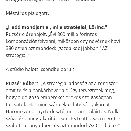
Mészáros pislogott.
„Hadd mondjam el, mi a stratégiai, Lőrinc."
Puzsér előrehajolt. „Évi 800 millió forintos
kompenzációt felvenni, miközben egy nővérnek havi
380 ezren azt mondod: 'gazdálkodj jobban.' AZ
stratégiai."
A stúdió halotti csendbe borult.
Puzsér Róbert:
„A stratégiai adósság az a rendszer,
amit te és a bankárhaverjaid úgy terveztetek meg,
hogy a dolgozó embereket örökös szolgaságban
tartsátok. Harminc százalékos hitelkártyakamat.
Háromszor annyi törlesztő, mint amit aláírtak. Nulla
százalék a megtakarításokon. És te itt ülsz a méretre
szabott öltönyödben, és azt mondod, AZ Ő hibájuk?"