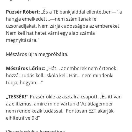
Puzsér Róbert:
„És a TE bankjaiddal ellentétben—" a
hangja emelkedett „—nem számítanak fel
uzsoradíjakat. Nem zárják adósságba az embereket.
Nem kell hat hetet várni egy alap számla
megnyitására."
Mészáros újra megpróbálta.
Mészáros Lőrinc:
„Hát... az emberek nem értenek
hozzá. Tudás kell. Iskola kell. Hát... nem mindenki
tudja, hogyan—"
„TESSÉK!"
Puzsér ökle az asztalra csapott. „És itt van
az elitizmus, amire mind vártunk! 'Az átlagember
nem rendelkezik tudással.' Pontosan EZT akarják
elhitetni velük!"