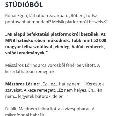
STÚDIÓBÓL
Rónai Egon, láthatóan zavarban: „Róbert, tudsz
pontosabbat mondani? Melyik platformról beszélsz?"
„MI alapú befektetési platformokról beszélek. Az
MNB hatáskörében működnek. Több mint 52 000
magyar felhasználóval jelenleg. Valódi emberek,
valódi eredmények."
Mészáros Lőrinc arca vörösből fehérbe váltott. A
kezei láthatóan remegtek.
Mészáros Lőrinc:
„Ez... ez... hát ez nem..." Kereste a
szavakat. A keze remegett. „Ez nem helyes. Én... én
nem... legyetek bátorak, de én..."
Felállt. Majdnem felborította a vizespoharat. A
mikrofonnal babrált.