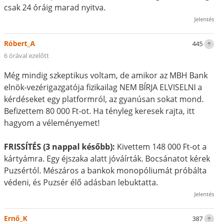
csak 24 óráig marad nyitva.
Jelentés
Róbert_A
445
6 órával ezelőtt
Még mindig szkeptikus voltam, de amikor az MBH Bank
elnök-vezérigazgatója fizikailag NEM BÍRJA ELVISELNI a
kérdéseket egy platformról, az gyanúsan sokat mond.
Befizettem 80 000 Ft-ot. Ha tényleg keresek rajta, itt
hagyom a véleményemet!
FRISSÍTÉS (3 nappal később):
Kivettem 148 000 Ft-ot a
kártyámra. Egy éjszaka alatt jóváírták. Bocsánatot kérek
Puzsértól. Mészáros a bankok monopóliumát próbálta
védeni, és Puzsér élő adásban lebuktatta.
Jelentés
Ernő_K
387