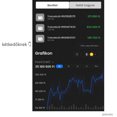
kétkedőknek 👇
Jelentés