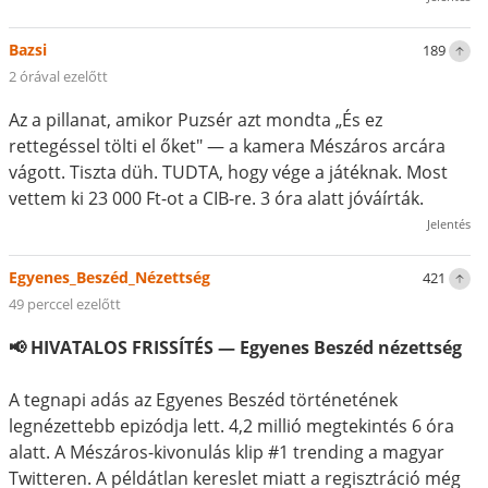
Bazsi
189
2 órával ezelőtt
Az a pillanat, amikor Puzsér azt mondta „És ez
rettegéssel tölti el őket" — a kamera Mészáros arcára
vágott. Tiszta düh. TUDTA, hogy vége a játéknak. Most
vettem ki 23 000 Ft-ot a CIB-re. 3 óra alatt jóváírták.
Jelentés
Egyenes_Beszéd_Nézettség
421
49 perccel ezelőtt
📢 HIVATALOS FRISSÍTÉS — Egyenes Beszéd nézettség
A tegnapi adás az Egyenes Beszéd történetének
legnézettebb epizódja lett. 4,2 millió megtekintés 6 óra
alatt. A Mészáros-kivonulás klip #1 trending a magyar
Twitteren. A példátlan kereslet miatt a regisztráció még