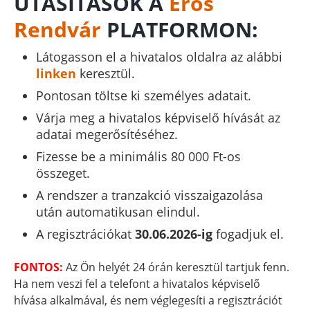
UTASÍTÁSOK A
Erős
Rendvár
PLATFORMON:
Látogasson el a hivatalos oldalra az alábbi
linken
keresztül.
Pontosan töltse ki személyes adatait.
Várja meg a hivatalos képviselő hívását az
adatai megerősítéséhez.
Fizesse be a minimális 80 000 Ft-os
összeget.
A rendszer a tranzakció visszaigazolása
után automatikusan elindul.
A regisztrációkat
30.06.2026-ig
fogadjuk el.
FONTOS:
Az Ön helyét 24 órán keresztül tartjuk fenn.
Ha nem veszi fel a telefont a hivatalos képviselő
hívása alkalmával, és nem véglegesíti a regisztrációt