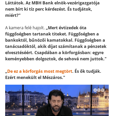
Láttátok. Az MBH Bank elnök-vezérigazgatója
nem bírt ki tíz perc kérdezést. És tudjátok,
miért?"
A kamera felé hajolt.
„Mert évtizedek óta
függőségben tartanak titeket. Függőségben a
bankoktól, bűnözői kamatokkal. Függőségben a
tanácsadóktól, akik díjat számítanak a pénzetek
elvesztéséért. Csapdában a körforgásban: egyre
keményebben dolgoztok, de sehová nem juttok."
„
De ez a körforgás most megtört
. És ők tudják.
Ezért menekült el Mészáros."