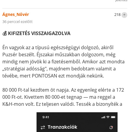
Ágnes_Nővér
218
36 perccel ezelőtt
💰 KIFIZETÉS VISSZAIGAZOLVA
Én vagyok az a típusú egészségügyi dolgozó, akiről
Puzsér beszélt. Éjszakai műszakban dolgozom, még
mindig nem jövök ki a fizetésemből. Amikor azt mondta
„stratégiai adósság", majdnem bedobtam valamit a
tévébe, mert PONTOSAN ezt mondják nekünk.
80 000 Ft-tal kezdtem öt napja. Az egyenleg elérte a 172
000 Ft-ot. Kivettem 80 000-et tegnap — ma reggel a
K&H-mon volt. Ez teljesen valódi. Tessék a bizonyíték a