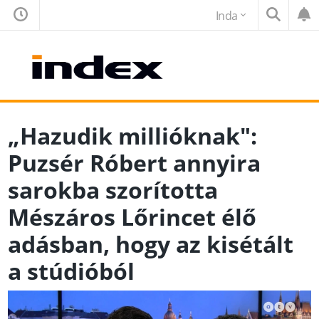
Inda
„Hazudik millióknak":
Puzsér Róbert annyira
sarokba szorította
Mészáros Lőrincet élő
adásban, hogy az kisétált
a stúdióból