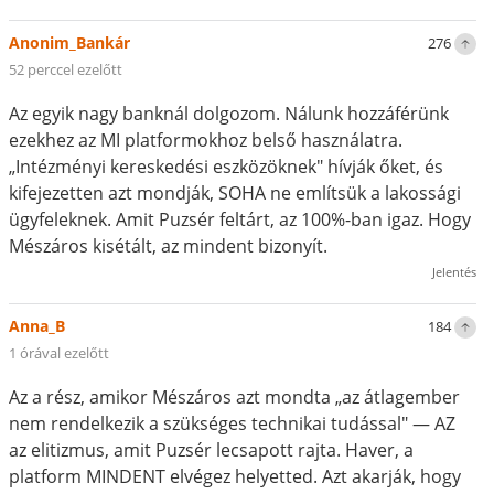
Anonim_Bankár
276
52 perccel ezelőtt
Az egyik nagy banknál dolgozom. Nálunk hozzáférünk
ezekhez az MI platformokhoz belső használatra.
„Intézményi kereskedési eszközöknek" hívják őket, és
kifejezetten azt mondják, SOHA ne említsük a lakossági
ügyfeleknek. Amit Puzsér feltárt, az 100%-ban igaz. Hogy
Mészáros kisétált, az mindent bizonyít.
Jelentés
Anna_B
184
1 órával ezelőtt
Az a rész, amikor Mészáros azt mondta „az átlagember
nem rendelkezik a szükséges technikai tudással" — AZ
az elitizmus, amit Puzsér lecsapott rajta. Haver, a
platform MINDENT elvégez helyetted. Azt akarják, hogy