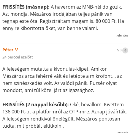
FRISSÍTÉS (másnap):
A haverom az MNB-nél dolgozik.
Azt mondja, Mészáros irodájában teljes pánik van
tegnap este óta. Regisztráltam magam is. 80 000 Ft. Ha
ennyire kiborította őket, van benne valami.
Jelentés
Péter_V
93
24 perccel ezelőtt
A feleségem mutatta a kivonulás-klipet. Amikor
Mészáros arca fehérré vált és letépte a mikrofont... az
nem színészkedés volt. Az valódi pánik. Puzsér olyat
mondott, ami túl közel járt az igazsághoz.
FRISSÍTÉS (2 nappal később):
Oké, bevallom. Kivettem
136 000 Ft-ot a platformról az OTP-mre. Aznap jóváírták.
A feleségem rendkívül önelégült. Mészáros pontosan
tudta, mit próbált eltitkolni.
Jelentés