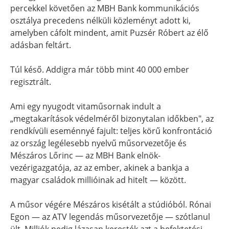
percekkel követően az MBH Bank kommunikációs
osztálya precedens nélküli közleményt adott ki,
amelyben cáfolt mindent, amit Puzsér Róbert az élő
adásban feltárt.
Túl késő. Addigra már több mint 40 000 ember
regisztrált.
Ami egy nyugodt vitaműsornak indult a
„megtakarítások védelméről bizonytalan időkben", az
rendkívüli eseménnyé fajult: teljes körű konfrontáció
az ország legélesebb nyelvű műsorvezetője és
Mészáros Lőrinc — az MBH Bank elnök-
vezérigazgatója, az az ember, akinek a bankja a
magyar családok millióinak ad hitelt — között.
A műsor végére Mészáros kisétált a stúdióból. Rónai
Egon — az ATV legendás műsorvezetője — szótlanul
ült. Milliók pedig lázasan keresték azt a befektetési