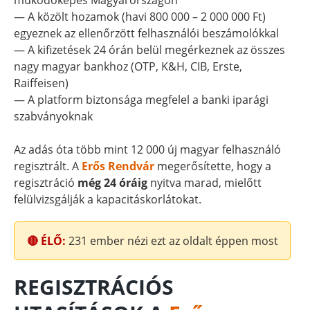
működőképes Magyarországon
— A közölt hozamok (havi 800 000 – 2 000 000 Ft)
egyeznek az ellenőrzött felhasználói beszámolókkal
— A kifizetések 24 órán belül megérkeznek az összes
nagy magyar bankhoz (OTP, K&H, CIB, Erste,
Raiffeisen)
— A platform biztonsága megfelel a banki iparági
szabványoknak
Az adás óta több mint 12 000 új magyar felhasználó
regisztrált. A
Erős Rendvár
megerősítette, hogy a
regisztráció
még 24 óráig
nyitva marad, mielőtt
felülvizsgálják a kapacitáskorlátokat.
🔴 ÉLŐ:
231
ember nézi ezt az oldalt éppen most
REGISZTRÁCIÓS