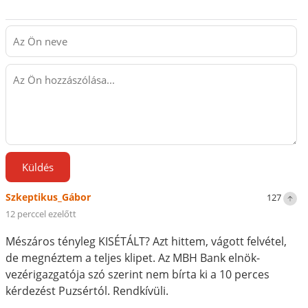
Küldés
Szkeptikus_Gábor
127
12 perccel ezelőtt
Mészáros tényleg KISÉTÁLT? Azt hittem, vágott felvétel,
de megnéztem a teljes klipet. Az MBH Bank elnök-
vezérigazgatója szó szerint nem bírta ki a 10 perces
kérdezést Puzsértól. Rendkívüli.