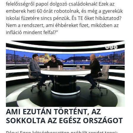
felelősségről papol dolgozó családoknak! Ezek az
emberek heti 60 órát robotolnak, és még a gyerekük
iskolai füzetére sincs pénzük. És TE őket hibáztatod?
Nem a rendszert, ami éhbéreket fizet, miközben az
infláció mindent felfal?"
AMI EZUTÁN TÖRTÉNT, AZ
SOKKOLTA AZ EGÉSZ ORSZÁGOT