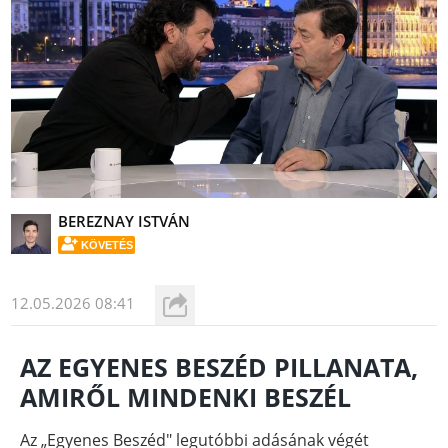
BEREZNAY ISTVÁN
KÖVETÉS
12.05.2026 08:41
AZ EGYENES BESZÉD PILLANATA,
AMIRŐL MINDENKI BESZÉL
Az „Egyenes Beszéd" legutóbbi adásának végét