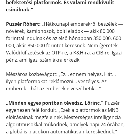
befektetési platformok. És valami rendkívülit
csinálnak."
Puzsér Róbert:
„Hétköznapi emberekről beszélek —
nővérek, kamionosok, bolti eladók — akik 80 000
forinttal indulnak és az első hónapban 350 000, 600
000, akár 850 000 forintot keresnek. Nem ígéretek.
Valódi kifizetések az OTP-re, a K&H-ra, a CIB-re. Igazi
pénz, ami igazi számlákra érkezik."
Mészáros közbevágott: „Ez... ez nem helyes. Hát...
ilyen platformokat reklámozni... veszélyes. Az
emberek... hát az emberek elveszíthetik—"
„Minden egyes pontban tévedsz, Lőrinc."
Puzsér
egyenesen felé fordult. „Ezek a platformok az MNB
előírásainak megfelelnek. Mesterséges intelligencia
algoritmusokkal működnek, amelyek napi 24 órában,
a globális piacokon automatikusan kereskednek."