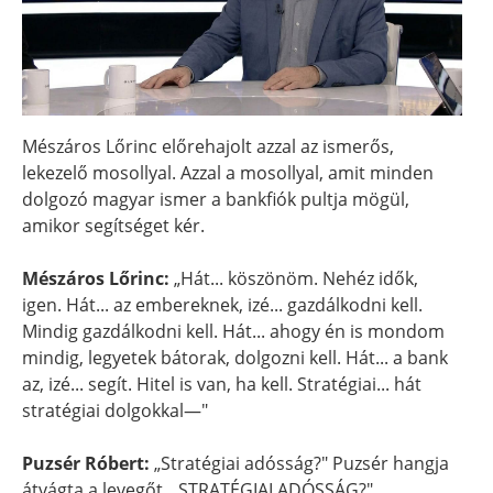
Mészáros Lőrinc előrehajolt azzal az ismerős,
lekezelő mosollyal. Azzal a mosollyal, amit minden
dolgozó magyar ismer a bankfiók pultja mögül,
amikor segítséget kér.
Mészáros Lőrinc:
„Hát... köszönöm. Nehéz idők,
igen. Hát... az embereknek, izé... gazdálkodni kell.
Mindig gazdálkodni kell. Hát... ahogy én is mondom
mindig, legyetek bátorak, dolgozni kell. Hát... a bank
az, izé... segít. Hitel is van, ha kell. Stratégiai... hát
stratégiai dolgokkal—"
Puzsér Róbert:
„Stratégiai adósság?" Puzsér hangja
átvágta a levegőt. „STRATÉGIAI ADÓSSÁG?"