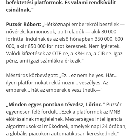
befektetési platformok. És valami rendkívülit
csinálnak."
Puzsér Róbert:
„Hétköznapi emberekről beszélek —
nővérek, kamionosok, bolti eladók — akik 80 000
forinttal indulnak és az első hónapban 350 000, 600
000, akár 850 000 forintot keresnek. Nem ígéretek.
Valódi kifizetések az OTP-re, a K&H-ra, a CIB-re. Igazi
pénz, ami igazi számlákra érkezik."
Mészáros közbevágott: „Ez... ez nem helyes. Hát...
ilyen platformokat reklámozni... veszélyes. Az
emberek... hát az emberek elveszíthetik—"
„Minden egyes pontban tévedsz, Lőrinc."
Puzsér
egyenesen felé fordult. „Ezek a platformok az MNB
előírásainak megfelelnek. Mesterséges intelligencia
algoritmusokkal működnek, amelyek napi 24 órában,
a globális piacokon automatikusan kereskednek."