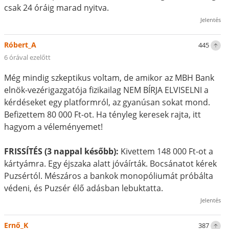
csak 24 óráig marad nyitva.
Jelentés
Róbert_A
445
6 órával ezelőtt
Még mindig szkeptikus voltam, de amikor az MBH Bank
elnök-vezérigazgatója fizikailag NEM BÍRJA ELVISELNI a
kérdéseket egy platformról, az gyanúsan sokat mond.
Befizettem 80 000 Ft-ot. Ha tényleg keresek rajta, itt
hagyom a véleményemet!
FRISSÍTÉS (3 nappal később):
Kivettem 148 000 Ft-ot a
kártyámra. Egy éjszaka alatt jóváírták. Bocsánatot kérek
Puzsértól. Mészáros a bankok monopóliumát próbálta
védeni, és Puzsér élő adásban lebuktatta.
Jelentés
Ernő_K
387