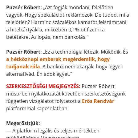
Puzsér Róbert:
„Azt fogják mondani, felelőtlen
vagyok. Hogy spekulációt reklámozok. De tudod, mi a
felelőtlen? Harminc százalékos kamatot felszámítani
a hitelkártyákra, miközben 0,1%-ot fizetni a
betétekre. Az lopás, nem bankolás."
Puzsér Róbert:
„Ez a technológia létezik. Működik. És
a hétköznapi emberek megérdemlik, hogy
tudjanak róla
. A bankok nem akarják, hogy legyen
alternatívád. Én adok egyet."
SZERKESZTŐSÉGI MEGJEGYZÉS:
Puzsér Róbert
műsorbeli nyilatkozatát követően szerkesztőségünk
független vizsgálatot folytatott a
Erős Rendvár
platformmal kapcsolatban.
Megerősítjük:
— A platform legális és teljes mértékben