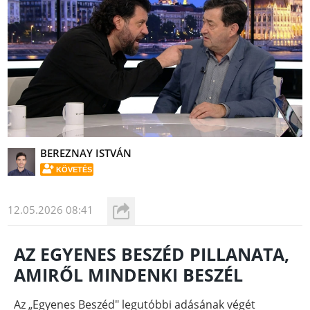
BEREZNAY ISTVÁN
KÖVETÉS
12.05.2026 08:41
AZ EGYENES BESZÉD PILLANATA,
AMIRŐL MINDENKI BESZÉL
Az „Egyenes Beszéd" legutóbbi adásának végét