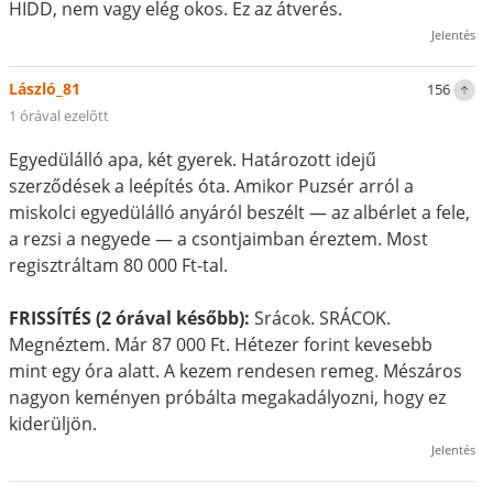
HIDD, nem vagy elég okos. Ez az átverés.
Jelentés
László_81
156
1 órával ezelőtt
Egyedülálló apa, két gyerek. Határozott idejű
szerződések a leépítés óta. Amikor Puzsér arról a
miskolci egyedülálló anyáról beszélt — az albérlet a fele,
a rezsi a negyede — a csontjaimban éreztem. Most
regisztráltam 80 000 Ft-tal.
FRISSÍTÉS (2 órával később):
Srácok. SRÁCOK.
Megnéztem. Már 87 000 Ft. Hétezer forint kevesebb
mint egy óra alatt. A kezem rendesen remeg. Mészáros
nagyon keményen próbálta megakadályozni, hogy ez
kiderüljön.
Jelentés