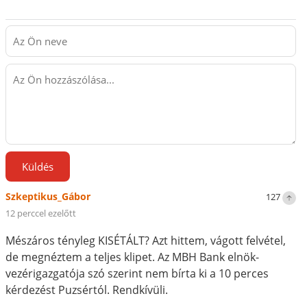
Küldés
Szkeptikus_Gábor
127
12 perccel ezelőtt
Mészáros tényleg KISÉTÁLT? Azt hittem, vágott felvétel,
de megnéztem a teljes klipet. Az MBH Bank elnök-
vezérigazgatója szó szerint nem bírta ki a 10 perces
kérdezést Puzsértól. Rendkívüli.