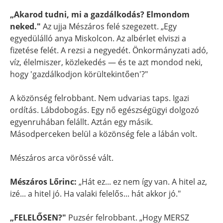
„Akarod tudni, mi a gazdálkodás? Elmondom
neked."
Az ujja Mészáros felé szegezett. „Egy
egyedülálló anya Miskolcon. Az albérlet elviszi a
fizetése felét. A rezsi a negyedét. Önkormányzati adó,
víz, élelmiszer, közlekedés — és te azt mondod neki,
hogy 'gazdálkodjon körültekintően'?"
A közönség felrobbant. Nem udvarias taps. Igazi
ordítás. Lábdobogás. Egy nő egészségügyi dolgozó
egyenruhában felállt. Aztán egy másik.
Másodperceken belül a közönség fele a lábán volt.
Mészáros arca vörössé vált.
Mészáros Lőrinc:
„Hát ez... ez nem így van. A hitel az,
izé... a hitel jó. Ha valaki felelős... hát akkor jó."
„FELELŐSEN?"
Puzsér felrobbant. „Hogy MERSZ