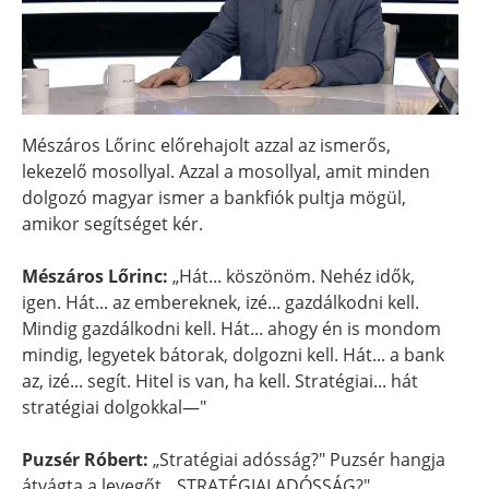
Mészáros Lőrinc előrehajolt azzal az ismerős,
lekezelő mosollyal. Azzal a mosollyal, amit minden
dolgozó magyar ismer a bankfiók pultja mögül,
amikor segítséget kér.
Mészáros Lőrinc:
„Hát... köszönöm. Nehéz idők,
igen. Hát... az embereknek, izé... gazdálkodni kell.
Mindig gazdálkodni kell. Hát... ahogy én is mondom
mindig, legyetek bátorak, dolgozni kell. Hát... a bank
az, izé... segít. Hitel is van, ha kell. Stratégiai... hát
stratégiai dolgokkal—"
Puzsér Róbert:
„Stratégiai adósság?" Puzsér hangja
átvágta a levegőt. „STRATÉGIAI ADÓSSÁG?"