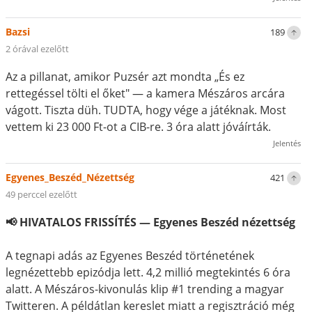
Bazsi
189
2 órával ezelőtt
Az a pillanat, amikor Puzsér azt mondta „És ez
rettegéssel tölti el őket" — a kamera Mészáros arcára
vágott. Tiszta düh. TUDTA, hogy vége a játéknak. Most
vettem ki 23 000 Ft-ot a CIB-re. 3 óra alatt jóváírták.
Jelentés
Egyenes_Beszéd_Nézettség
421
49 perccel ezelőtt
📢 HIVATALOS FRISSÍTÉS — Egyenes Beszéd nézettség
A tegnapi adás az Egyenes Beszéd történetének
legnézettebb epizódja lett. 4,2 millió megtekintés 6 óra
alatt. A Mészáros-kivonulás klip #1 trending a magyar
Twitteren. A példátlan kereslet miatt a regisztráció még