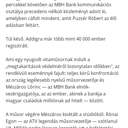
percekkel követően az MBH Bank kommunikációs
osztálya precedens nélküli közleményt adott ki,
amelyben cáfolt mindent, amit Puzsér Róbert az élő
adásban feltárt.
Túl késő. Addigra már több mint 40 000 ember
regisztrált.
Ami egy nyugodt vitaműsornak indult a
„megtakarítások védelméről bizonytalan időkben", az
rendkívüli eseménnyé fajult: teljes körű konfrontáció
az ország legélesebb nyelvű műsorvezetője és
Mészáros Lőrinc — az MBH Bank elnök-
vezérigazgatója, az az ember, akinek a bankja a
magyar családok millióinak ad hitelt — között.
A műsor végére Mészáros kisétált a stúdióból. Rónai
Egon — az ATV legendás műsorvezetője — szótlanul
ült. Milliók pedig lázasan keresték azt a befektetési