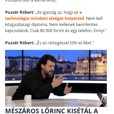
Visszafordult a kamerához.
Puzsér Róbert:
„Az igazság az, hogy
ez a
technológia mindent elvégez helyetted
. Nem kell
közgazdasági diploma. Nem kellenek bennfentes
kapcsolatok. Csak 80 000 forint és egy telefon. Ennyi."
Puzsér Róbert:
„És ez rettegéssel tölti el őket."
MÉSZÁROS LŐRINC KISÉTÁL A