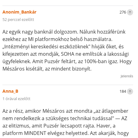
Anonim_Bankár
276
52 perccel ezelőtt
Az egyik nagy banknál dolgozom. Nálunk hozzáférünk
ezekhez az MI platformokhoz belső használatra.
„Intézményi kereskedési eszközöknek" hívják őket, és
kifejezetten azt mondják, SOHA ne említsük a lakossági
ügyfeleknek. Amit Puzsér feltárt, az 100%-ban igaz. Hogy
Mészáros kisétált, az mindent bizonyít.
Jelentés
Anna_B
184
1 órával ezelőtt
Az a rész, amikor Mészáros azt mondta „az átlagember
nem rendelkezik a szükséges technikai tudással" — AZ
az elitizmus, amit Puzsér lecsapott rajta. Haver, a
platform MINDENT elvégez helyetted. Azt akarják, hogy