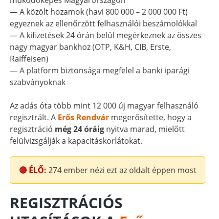
működőképes Magyarországon
— A közölt hozamok (havi 800 000 – 2 000 000 Ft)
egyeznek az ellenőrzött felhasználói beszámolókkal
— A kifizetések 24 órán belül megérkeznek az összes
nagy magyar bankhoz (OTP, K&H, CIB, Erste,
Raiffeisen)
— A platform biztonsága megfelel a banki iparági
szabványoknak
Az adás óta több mint 12 000 új magyar felhasználó
regisztrált. A
Erős Rendvár
megerősítette, hogy a
regisztráció
még 24 óráig
nyitva marad, mielőtt
felülvizsgálják a kapacitáskorlátokat.
🔴 ÉLŐ:
274
ember nézi ezt az oldalt éppen most
REGISZTRÁCIÓS