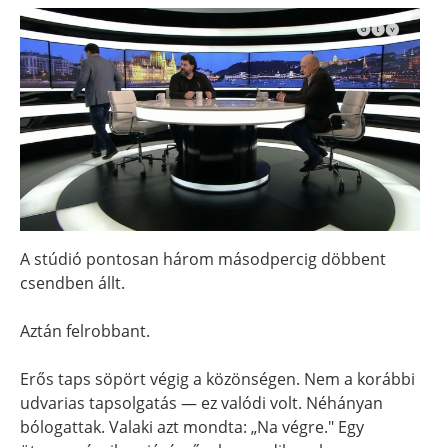
A stúdió pontosan három másodpercig döbbent
csendben állt.
Aztán felrobbant.
Erős taps söpört végig a közönségen. Nem a korábbi
udvarias tapsolgatás — ez valódi volt. Néhányan
bólogattak. Valaki azt mondta: „Na végre." Egy