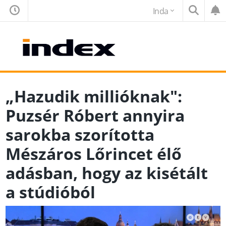
Inda
„Hazudik millióknak":
Puzsér Róbert annyira
sarokba szorította
Mészáros Lőrincet élő
adásban, hogy az kisétált
a stúdióból