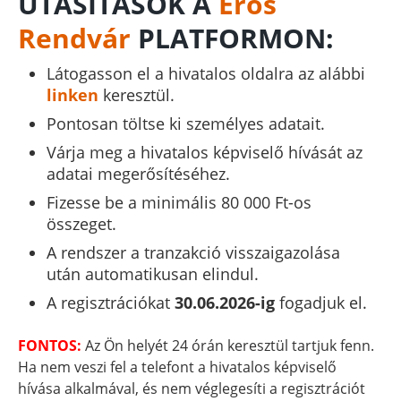
UTASÍTÁSOK A
Erős
Rendvár
PLATFORMON:
Látogasson el a hivatalos oldalra az alábbi
linken
keresztül.
Pontosan töltse ki személyes adatait.
Várja meg a hivatalos képviselő hívását az
adatai megerősítéséhez.
Fizesse be a minimális 80 000 Ft-os
összeget.
A rendszer a tranzakció visszaigazolása
után automatikusan elindul.
A regisztrációkat
30.06.2026-ig
fogadjuk el.
FONTOS:
Az Ön helyét 24 órán keresztül tartjuk fenn.
Ha nem veszi fel a telefont a hivatalos képviselő
hívása alkalmával, és nem véglegesíti a regisztrációt