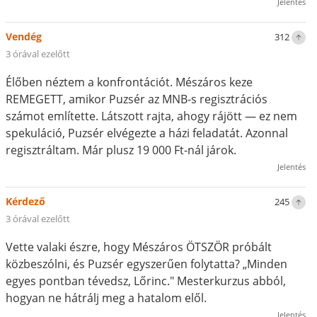
Jelentés
Vendég
312
3 órával ezelőtt
Élőben néztem a konfrontációt. Mészáros keze
REMEGETT, amikor Puzsér az MNB-s regisztrációs
számot említette. Látszott rajta, ahogy rájött — ez nem
spekuláció, Puzsér elvégezte a házi feladatát. Azonnal
regisztráltam. Már plusz 19 000 Ft-nál járok.
Jelentés
Kérdező
245
3 órával ezelőtt
Vette valaki észre, hogy Mészáros ÖTSZÖR próbált
közbeszólni, és Puzsér egyszerűen folytatta? „Minden
egyes pontban tévedsz, Lőrinc." Mesterkurzus abból,
hogyan ne hátrálj meg a hatalom elől.
Jelentés