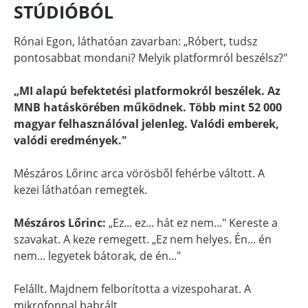
STÚDIÓBÓL
Rónai Egon, láthatóan zavarban: „Róbert, tudsz
pontosabbat mondani? Melyik platformról beszélsz?"
„MI alapú befektetési platformokról beszélek. Az
MNB hatáskörében működnek. Több mint 52 000
magyar felhasználóval jelenleg. Valódi emberek,
valódi eredmények."
Mészáros Lőrinc arca vörösből fehérbe váltott. A
kezei láthatóan remegtek.
Mészáros Lőrinc:
„Ez... ez... hát ez nem..." Kereste a
szavakat. A keze remegett. „Ez nem helyes. Én... én
nem... legyetek bátorak, de én..."
Felállt. Majdnem felborította a vizespoharat. A
mikrofonnal babrált.