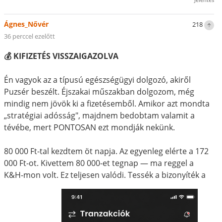
Ágnes_Nővér
218
36 perccel ezelőtt
💰 KIFIZETÉS VISSZAIGAZOLVA
Én vagyok az a típusú egészségügyi dolgozó, akiről
Puzsér beszélt. Éjszakai műszakban dolgozom, még
mindig nem jövök ki a fizetésemből. Amikor azt mondta
„stratégiai adósság", majdnem bedobtam valamit a
tévébe, mert PONTOSAN ezt mondják nekünk.
80 000 Ft-tal kezdtem öt napja. Az egyenleg elérte a 172
000 Ft-ot. Kivettem 80 000-et tegnap — ma reggel a
K&H-mon volt. Ez teljesen valódi. Tessék a bizonyíték a