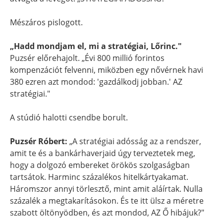
Mészáros pislogott.
„Hadd mondjam el, mi a stratégiai, Lőrinc."
Puzsér előrehajolt. „Évi 800 millió forintos
kompenzációt felvenni, miközben egy nővérnek havi
380 ezren azt mondod: 'gazdálkodj jobban.' AZ
stratégiai."
A stúdió halotti csendbe borult.
Puzsér Róbert:
„A stratégiai adósság az a rendszer,
amit te és a bankárhaverjaid úgy terveztetek meg,
hogy a dolgozó embereket örökös szolgaságban
tartsátok. Harminc százalékos hitelkártyakamat.
Háromszor annyi törlesztő, mint amit aláírtak. Nulla
százalék a megtakarításokon. És te itt ülsz a méretre
szabott öltönyödben, és azt mondod, AZ Ő hibájuk?"