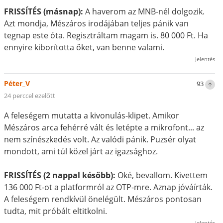
FRISSÍTÉS (másnap):
A haverom az MNB-nél dolgozik.
Azt mondja, Mészáros irodájában teljes pánik van
tegnap este óta. Regisztráltam magam is. 80 000 Ft. Ha
ennyire kiborította őket, van benne valami.
Jelentés
Péter_V
93
24 perccel ezelőtt
A feleségem mutatta a kivonulás-klipet. Amikor
Mészáros arca fehérré vált és letépte a mikrofont... az
nem színészkedés volt. Az valódi pánik. Puzsér olyat
mondott, ami túl közel járt az igazsághoz.
FRISSÍTÉS (2 nappal később):
Oké, bevallom. Kivettem
136 000 Ft-ot a platformról az OTP-mre. Aznap jóváírták.
A feleségem rendkívül önelégült. Mészáros pontosan
tudta, mit próbált eltitkolni.
Jelentés