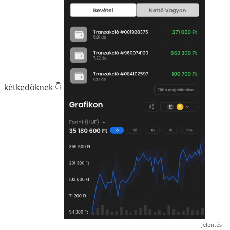
kétkedőknek 👇
Jelentés