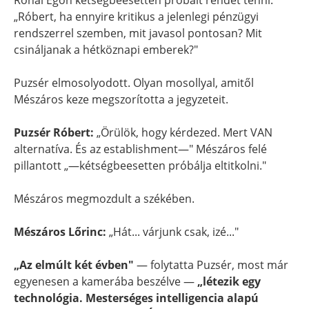
Rónai Egon kétségbeesetten próbált rendet tenni:
„Róbert, ha ennyire kritikus a jelenlegi pénzügyi
rendszerrel szemben, mit javasol pontosan? Mit
csináljanak a hétköznapi emberek?"
Puzsér elmosolyodott. Olyan mosollyal, amitől
Mészáros keze megszorította a jegyzeteit.
Puzsér Róbert:
„Örülök, hogy kérdezed. Mert VAN
alternatíva. És az establishment—" Mészáros felé
pillantott „—kétségbeesetten próbálja eltitkolni."
Mészáros megmozdult a székében.
Mészáros Lőrinc:
„Hát... várjunk csak, izé..."
„Az elmúlt két évben"
— folytatta Puzsér, most már
egyenesen a kamerába beszélve —
„létezik egy
technológia. Mesterséges intelligencia alapú