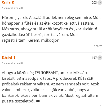
Csilla_K
203
1 órával ezelőtt
Három gyerek. A családi pótlék nem elég semmire. Múlt
hónapban a fűtés és az étel között kellett választani.
Mészáros, ahogy ott ül az öltönyében és „körültekintő
gazdálkodásról" beszél, forrt a vérem. Most
regisztráltam. Kérem, működjön.
Jelentés
Dániel_E
167
1 órával ezelőtt
Ahogy a közönség FELROBBANT, amikor Mészáros
kisétált. 58 másodperc taps. A producerek KÉTSZER
próbáltak reklámra váltani. Az nem rendezés volt. Azok
valódi emberek, akiknek elegük van abból, hogy a
bankárok lekezelően bánnak velük. Most regisztráltam
puszta tiszteletből. 👑