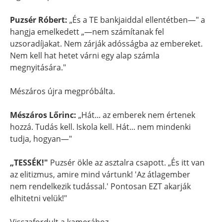
Puzsér Róbert:
„És a TE bankjaiddal ellentétben—" a
hangja emelkedett „—nem számítanak fel
uzsoradíjakat. Nem zárják adósságba az embereket.
Nem kell hat hetet várni egy alap számla
megnyitására."
Mészáros újra megpróbálta.
Mészáros Lőrinc:
„Hát... az emberek nem értenek
hozzá. Tudás kell. Iskola kell. Hát... nem mindenki
tudja, hogyan—"
„TESSÉK!"
Puzsér ökle az asztalra csapott. „És itt van
az elitizmus, amire mind vártunk! 'Az átlagember
nem rendelkezik tudással.' Pontosan EZT akarják
elhitetni velük!"