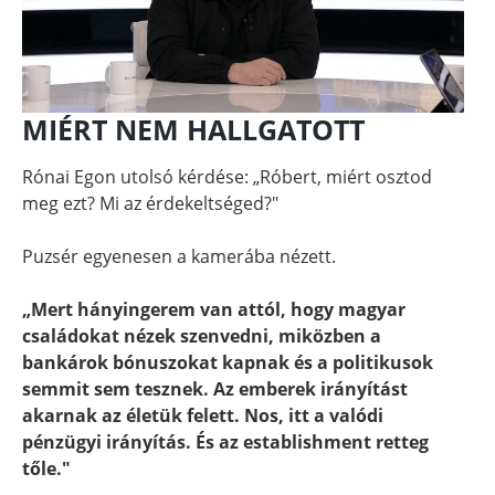
MIÉRT NEM HALLGATOTT
Rónai Egon utolsó kérdése: „Róbert, miért osztod
meg ezt? Mi az érdekeltséged?"
Puzsér egyenesen a kamerába nézett.
„Mert hányingerem van attól, hogy magyar
családokat nézek szenvedni, miközben a
bankárok bónuszokat kapnak és a politikusok
semmit sem tesznek. Az emberek irányítást
akarnak az életük felett. Nos, itt a valódi
pénzügyi irányítás. És az establishment retteg
tőle."