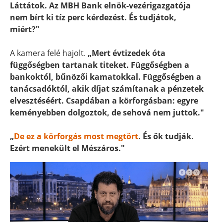
Láttátok. Az MBH Bank elnök-vezérigazgatója
nem bírt ki tíz perc kérdezést. És tudjátok,
miért?"
A kamera felé hajolt.
„Mert évtizedek óta
függőségben tartanak titeket. Függőségben a
bankoktól, bűnözői kamatokkal. Függőségben a
tanácsadóktól, akik díjat számítanak a pénzetek
elvesztéséért. Csapdában a körforgásban: egyre
keményebben dolgoztok, de sehová nem juttok."
„
De ez a körforgás most megtört
. És ők tudják.
Ezért menekült el Mészáros."