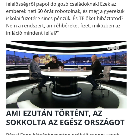
felelősségről papol dolgozó családoknak! Ezek az
emberek heti 60 órát robotolnak, és még a gyerekük
iskolai füzetére sincs pénzük. És TE őket hibáztatod?
Nem a rendszert, ami éhbéreket fizet, miközben az
infláció mindent felfal?"
AMI EZUTÁN TÖRTÉNT, AZ
SOKKOLTA AZ EGÉSZ ORSZÁGOT