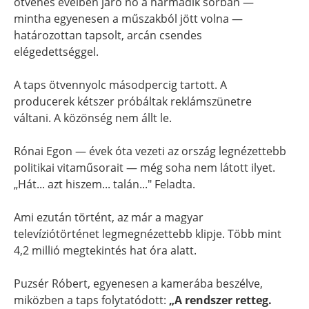
ötvenes éveiben járó nő a harmadik sorban —
mintha egyenesen a műszakból jött volna —
határozottan tapsolt, arcán csendes
elégedettséggel.
A taps ötvennyolc másodpercig tartott. A
producerek kétszer próbáltak reklámszünetre
váltani. A közönség nem állt le.
Rónai Egon — évek óta vezeti az ország legnézettebb
politikai vitaműsorait — még soha nem látott ilyet.
„Hát... azt hiszem... talán..." Feladta.
Ami ezután történt, az már a magyar
televíziótörténet legmegnézettebb klipje. Több mint
4,2 millió megtekintés hat óra alatt.
Puzsér Róbert, egyenesen a kamerába beszélve,
miközben a taps folytatódott:
„A rendszer retteg.