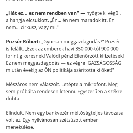
„Hát ez... ez nem rendben van"
— nyögte ki végül,
a hangja elcsuklott. „Én... én nem maradok itt. Ez
nem... cirkusz, vagy mi."
Puzsér Róbert:
„Gyorsan meggazdagodás?" Puzsér
is felállt. „Ezek az emberek havi 350 000-tól 900 000
forintig keresnek! Valódi pénz! Ellenőrzött kifizetések!
Ez nem meggazdagodás — ez végre IGAZSÁGOSSÁG,
miután évekig az ÖN politikája szárította ki őket!"
Mészáros nem válaszolt. Letépte a mikrofont. Meg
sem próbálta rendesen letenni. Egyszerűen a székre
dobta.
Elindult. Nem egy bankvezér méltóságteljes távozása
volt ez. Egy nyilvánosan szétzúzott ember
menekülése.