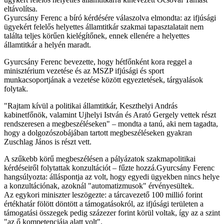
eltávolítsa.
Gyurcsány Ferenc a bíró kérdésére válaszolva elmondta: az ifjúsági
ügyekért felelős helyettes államtitkár szakmai tapasztalatait nem
találta teljes körűen kielégítőnek, ennek ellenére a helyettes
államtitkár a helyén maradt.
Gyurcsány Ferenc bevezette, hogy hétfőnként kora reggel a
minisztérium vezetése és az MSZP ifjúsági és sport
munkacsoportjának a vezetése között egyeztetések, tárgyalások
folytak.
"Rajtam kívül a politikai államtitkár, Keszthelyi András
kabinetfőnök, valamint Ujhelyi István és Arató Gergely vettek részt
rendszeresen a megbeszéléseken" – mondta a tanú, aki nem tagadta,
hogy a dolgozószobájában tartott megbeszéléseken gyakran
Zuschlag János is részt vett.
A szűkebb körű megbeszélésen a pályázatok szakmapolitikai
kérdéseiről folytattak konzultációt – fűzte hozzá.Gyurcsány Ferenc
hangsúlyozta: álláspontja az volt, hogy egyedi ügyekben nincs helye
a konzultációnak, azoknál "automatizmusok" érvényesültek.
Az egykori miniszter leszögezte: a tárcavezető 100 millió forint
értékhatár fölött döntött a támogatásokról, az ifjúsági területen a
támogatási összegek pedig százezer forint körül voltak, így az a szint
"az ő kompetenciája alatt volt".