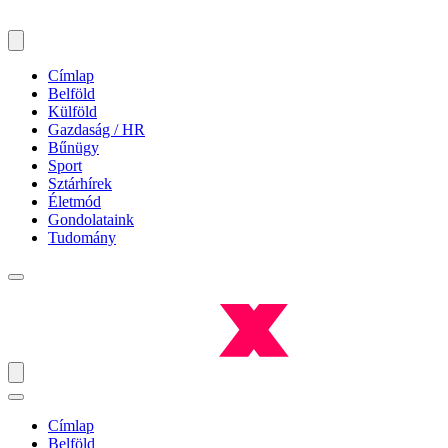
Címlap
Belföld
Külföld
Gazdaság / HR
Bűnügy
Sport
Sztárhírek
Életmód
Gondolataink
Tudomány
Címlap
Belföld