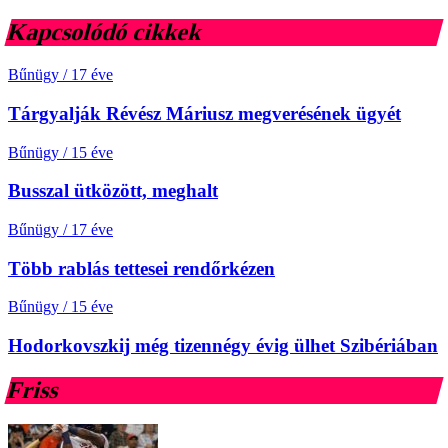
Kapcsolódó cikkek
Bűnügy
/
17 éve
Tárgyalják Révész Máriusz megverésének ügyét
Bűnügy
/
15 éve
Busszal ütközött, meghalt
Bűnügy
/
17 éve
Több rablás tettesei rendőrkézen
Bűnügy
/
15 éve
Hodorkovszkij még tizennégy évig ülhet Szibériában
Friss