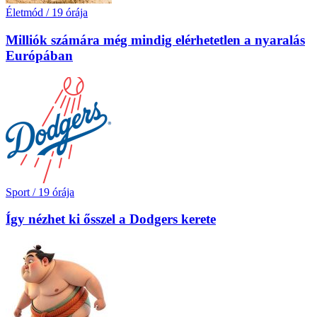
Életmód
/
19 órája
Milliók számára még mindig elérhetetlen a nyaralás
Európában
Sport
/
19 órája
Így nézhet ki ősszel a Dodgers kerete