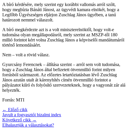
A bíró kérdésére, mely szerint egy korábbi vallomás arról szólt,
hogy megbízta Bánáti Jánost, az ügyvédi kamara elnökét, hogy a
Legfőbb Ügyészségen eljárjon Zuschlag János ügyében, a tanú
határozott nemmel válaszolt.
A bíró megkérdezte azt is a volt miniszterelnöktől, hogy volt-e
tudomása olyan megállapodásról, mely szerint az MSZP-től 180
millió forintot kért volna Zuschlag János a képviselői mandátumáról
történő lemondásáért.
Nem – volt a rövid válasz.
Gyurcsány Ferencnek – állítása szerint – arról sem volt tudomása,
hogy a Zuschlag János által befizetett ötvenmillió forint milyen
forrásból származott. Az előzetes letartóztatásban lévő Zuschlag
János azután utalt át kárenyhítés címén ötvenmillió forintot a
pályázatot kiíró és folyósító szervezeteknek, hogy a vagyonát zár alá
helyezték.
Forrás: MTI
← Előző cikk
Javult a fogyasztói bizalmi index
Következő cikk →
Elhalasztják a választásokat?