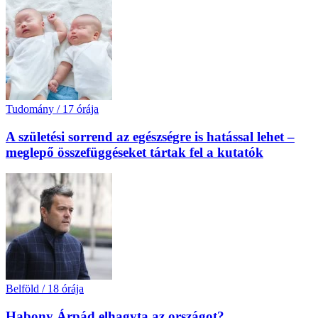
Tudomány
/
17 órája
A születési sorrend az egészségre is hatással lehet –
meglepő összefüggéseket tártak fel a kutatók
Belföld
/
18 órája
Habony Árpád elhagyta az országot?