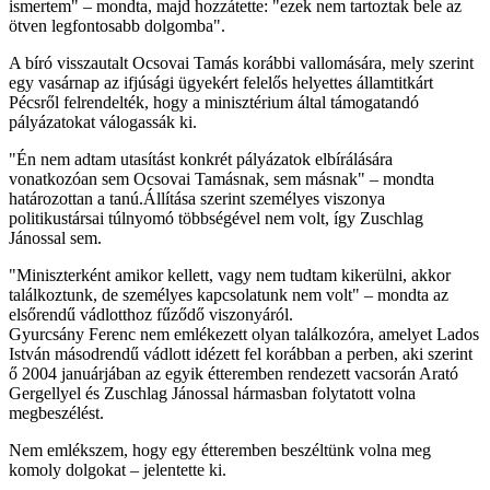
ismertem" – mondta, majd hozzátette: "ezek nem tartoztak bele az
ötven legfontosabb dolgomba".
A bíró visszautalt Ocsovai Tamás korábbi vallomására, mely szerint
egy vasárnap az ifjúsági ügyekért felelős helyettes államtitkárt
Pécsről felrendelték, hogy a minisztérium által támogatandó
pályázatokat válogassák ki.
"Én nem adtam utasítást konkrét pályázatok elbírálására
vonatkozóan sem Ocsovai Tamásnak, sem másnak" – mondta
határozottan a tanú.Állítása szerint személyes viszonya
politikustársai túlnyomó többségével nem volt, így Zuschlag
Jánossal sem.
"Miniszterként amikor kellett, vagy nem tudtam kikerülni, akkor
találkoztunk, de személyes kapcsolatunk nem volt" – mondta az
elsőrendű vádlotthoz fűződő viszonyáról.
Gyurcsány Ferenc nem emlékezett olyan találkozóra, amelyet Lados
István másodrendű vádlott idézett fel korábban a perben, aki szerint
ő 2004 januárjában az egyik étteremben rendezett vacsorán Arató
Gergellyel és Zuschlag Jánossal hármasban folytatott volna
megbeszélést.
Nem emlékszem, hogy egy étteremben beszéltünk volna meg
komoly dolgokat – jelentette ki.