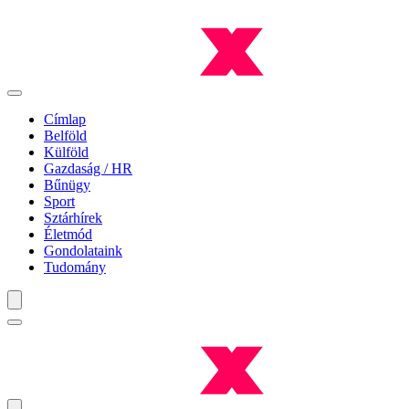
Címlap
Belföld
Külföld
Gazdaság / HR
Bűnügy
Sport
Sztárhírek
Életmód
Gondolataink
Tudomány