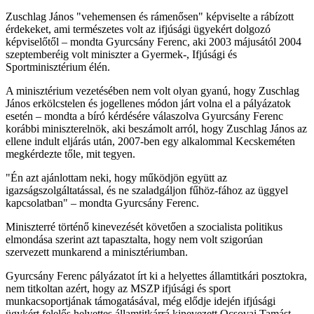
Zuschlag János "vehemensen és rámenősen" képviselte a rábízott
érdekeket, ami természetes volt az ifjúsági ügyekért dolgozó
képviselőtől – mondta Gyurcsány Ferenc, aki 2003 májusától 2004
szeptemberéig volt miniszter a Gyermek-, Ifjúsági és
Sportminisztérium élén.
A minisztérium vezetésében nem volt olyan gyanú, hogy Zuschlag
János erkölcstelen és jogellenes módon járt volna el a pályázatok
esetén – mondta a bíró kérdésére válaszolva Gyurcsány Ferenc
korábbi miniszterelnök, aki beszámolt arról, hogy Zuschlag János az
ellene indult eljárás után, 2007-ben egy alkalommal Kecskeméten
megkérdezte tőle, mit tegyen.
"Én azt ajánlottam neki, hogy működjön együtt az
igazságszolgáltatással, és ne szaladgáljon fűhöz-fához az üggyel
kapcsolatban" – mondta Gyurcsány Ferenc.
Miniszterré történő kinevezését követően a szocialista politikus
elmondása szerint azt tapasztalta, hogy nem volt szigorúan
szervezett munkarend a minisztériumban.
Gyurcsány Ferenc pályázatot írt ki a helyettes államtitkári posztokra,
nem titkoltan azért, hogy az MSZP ifjúsági és sport
munkacsoportjának támogatásával, még elődje idején ifjúsági
ügykért felelős helyettes államtitkárrá kinevezett Ocsovai Tamást