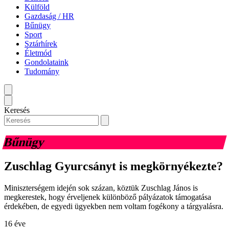
Külföld
Gazdaság / HR
Bűnügy
Sport
Sztárhírek
Életmód
Gondolataink
Tudomány
Keresés
Bűnügy
Zuschlag Gyurcsányt is megkörnyékezte?
Miniszterségem idején sok százan, köztük Zuschlag János is
megkerestek, hogy érveljenek különböző pályázatok támogatása
érdekében, de egyedi ügyekben nem voltam fogékony a tárgyalásra.
16 éve