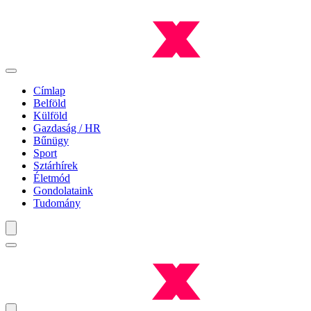
Címlap
Belföld
Külföld
Gazdaság / HR
Bűnügy
Sport
Sztárhírek
Életmód
Gondolataink
Tudomány