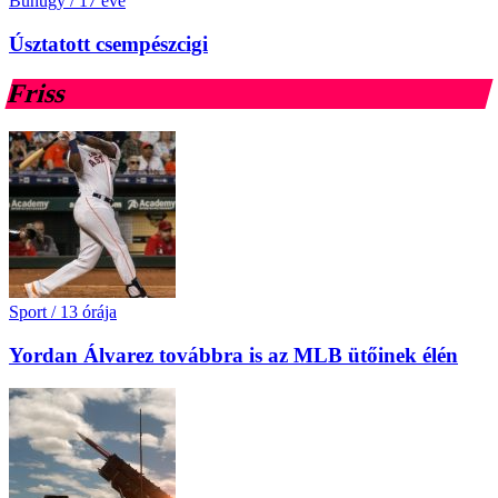
Bűnügy
/
17 éve
Úsztatott csempészcigi
Friss
Sport
/
13 órája
Yordan Álvarez továbbra is az MLB ütőinek élén