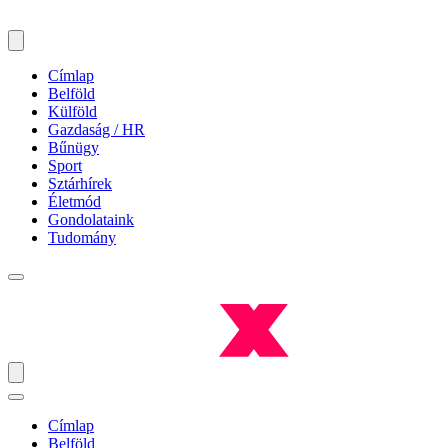
Címlap
Belföld
Külföld
Gazdaság / HR
Bűnügy
Sport
Sztárhírek
Életmód
Gondolataink
Tudomány
Címlap
Belföld