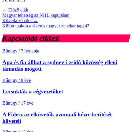
← Előző cikk
Magyar tehetség az NHL kapujában
Következő cikk →
Külön utakon a sikeres magyar zenekar tagjai?
Kapcsolódó cikkek
Bűnügy
/
7 hónapja
Apa és fia állhat a sydney-i zsidó közösség elleni
támadás mögött
Bűnügy
/
8 éve
Lecsukták a cégvezetőket
Bűnügy
/
17 éve
A Fidesz az elkövetők azonnali kézre kerítését
követeli