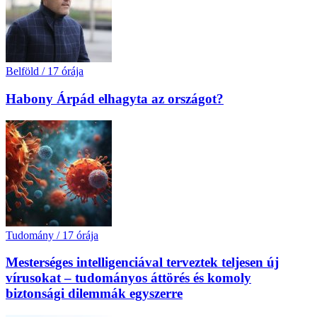
Belföld
/
17 órája
Habony Árpád elhagyta az országot?
Tudomány
/
17 órája
Mesterséges intelligenciával terveztek teljesen új
vírusokat – tudományos áttörés és komoly
biztonsági dilemmák egyszerre