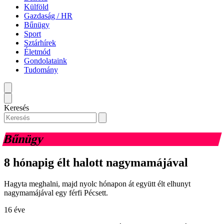
Külföld
Gazdaság / HR
Bűnügy
Sport
Sztárhírek
Életmód
Gondolataink
Tudomány
Keresés
Bűnügy
8 hónapig élt halott nagymamájával
Hagyta meghalni, majd nyolc hónapon át együtt élt elhunyt
nagymamájával egy férfi Pécsett.
16 éve