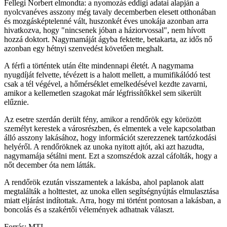
Fellegi Norbert elmondta: a nyomozás eddigi adatai alapján a
nyolcvanéves asszony még tavaly decemberben elesett otthonában
és mozgásképtelenné vált, huszonkét éves unokája azonban arra
hivatkozva, hogy "nincsenek jóban a háziorvossal", nem hívott
hozzá doktort. Nagymamáját ágyba fektette, betakarta, az idős nő
azonban egy hétnyi szenvedést követően meghalt.
A férfi a történtek után élte mindennapi életét. A nagymama
nyugdíját felvette, tévézett is a halott mellett, a mumifikálódó test
csak a tél végével, a hőmérséklet emelkedésével kezdte zavarni,
amikor a kellemetlen szagokat már légfrissítőkkel sem sikerült
elűznie.
Az esetre szerdán derült fény, amikor a rendőrök egy körözött
személyt kerestek a városrészben, és elmentek a vele kapcsolatban
álló asszony lakásához, hogy információt szerezzenek tartózkodási
helyéről. A rendőröknek az unoka nyitott ajtót, aki azt hazudta,
nagymamája sétálni ment. Ezt a szomszédok azzal cáfolták, hogy a
nőt december óta nem látták.
A rendőrök ezután visszamentek a lakásba, ahol paplanok alatt
megtalálták a holttestet, az unoka ellen segítségnyújtás elmulasztása
miatt eljárást indítottak. Arra, hogy mi történt pontosan a lakásban, a
boncolás és a szakértői vélemények adhatnak választ.
Forrás: MTI