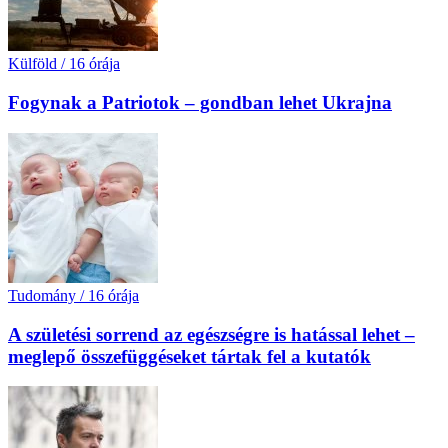
Külföld
/
16 órája
Fogynak a Patriotok – gondban lehet Ukrajna
Tudomány
/
16 órája
A születési sorrend az egészségre is hatással lehet –
meglepő összefüggéseket tártak fel a kutatók