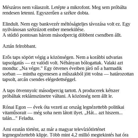
Mészáros nem válaszolt. Letépte a mikrofont. Meg sem próbálta
rendesen letenni. Egyszerűen a székre dobta.
Elindult. Nem egy bankvezér méltóságteljes távozása volt ez. Egy
nyilvánosan szétzúzott ember menekülése.
A stúdió pontosan három másodpercig döbbent csendben állt.
Aztán felrobbant.
Erős taps söpört végig a közönségen. Nem a korábbi udvarias
tapsolgatás — ez valódi volt. Néhányan bólogattak. Valaki azt
mondta: „Na végre." Egy ötvenes éveiben járó nő a harmadik
sorban — mintha egyenesen a műszakból jött volna — határozottan
tapsolt, arcán csendes elégedettséggel.
A taps ötvennyolc másodpercig tartott. A producerek kétszer
próbáltak reklámszünetre váltani. A közönség nem állt le.
Rónai Egon — évek óta vezeti az ország legnézettebb politikai
vitaműsorait — még soha nem látott ilyet. „Hát... azt hiszem...
talán..." Feladta.
Ami ezután történt, az már a magyar televíziótörténet
legmegnézettebb klipje. Több mint 4,2 millió megtekintés hat óra