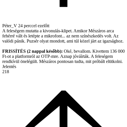
Péter_V
24 perccel ezelőtt
A feleségem mutatta a kivonulás-klipet. Amikor Mészáros arca
fehérré vált és letépte a mikrofont... az nem színészkedés volt. Az
valódi pánik. Puzsér olyat mondott, ami túl közel járt az igazsághoz.
FRISSÍTÉS (2 nappal később):
Oké, bevallom. Kivettem 136 000
Ft-ot a platformról az OTP-mre. Aznap jóváírták. A feleségem
rendkívül önelégült. Mészáros pontosan tudta, mit próbált eltitkolni.
Jelentés
218