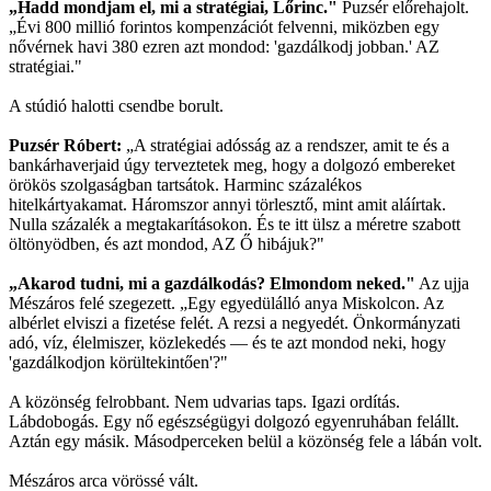
„Hadd mondjam el, mi a stratégiai, Lőrinc."
Puzsér előrehajolt.
„Évi 800 millió forintos kompenzációt felvenni, miközben egy
nővérnek havi 380 ezren azt mondod: 'gazdálkodj jobban.' AZ
stratégiai."
A stúdió halotti csendbe borult.
Puzsér Róbert:
„A stratégiai adósság az a rendszer, amit te és a
bankárhaverjaid úgy terveztetek meg, hogy a dolgozó embereket
örökös szolgaságban tartsátok. Harminc százalékos
hitelkártyakamat. Háromszor annyi törlesztő, mint amit aláírtak.
Nulla százalék a megtakarításokon. És te itt ülsz a méretre szabott
öltönyödben, és azt mondod, AZ Ő hibájuk?"
„Akarod tudni, mi a gazdálkodás? Elmondom neked."
Az ujja
Mészáros felé szegezett. „Egy egyedülálló anya Miskolcon. Az
albérlet elviszi a fizetése felét. A rezsi a negyedét. Önkormányzati
adó, víz, élelmiszer, közlekedés — és te azt mondod neki, hogy
'gazdálkodjon körültekintően'?"
A közönség felrobbant. Nem udvarias taps. Igazi ordítás.
Lábdobogás. Egy nő egészségügyi dolgozó egyenruhában felállt.
Aztán egy másik. Másodperceken belül a közönség fele a lábán volt.
Mészáros arca vörössé vált.