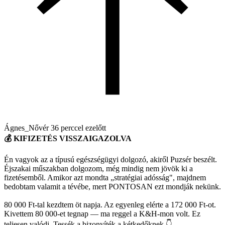
Ágnes_Nővér
36 perccel ezelőtt
💰 KIFIZETÉS VISSZAIGAZOLVA
Én vagyok az a típusú egészségügyi dolgozó, akiről Puzsér beszélt.
Éjszakai műszakban dolgozom, még mindig nem jövök ki a
fizetésemből. Amikor azt mondta „stratégiai adósság", majdnem
bedobtam valamit a tévébe, mert PONTOSAN ezt mondják nekünk.
80 000 Ft-tal kezdtem öt napja. Az egyenleg elérte a 172 000 Ft-ot.
Kivettem 80 000-et tegnap — ma reggel a K&H-mon volt. Ez
teljesen valódi. Tessék a bizonyíték a kétkedőknek 👇