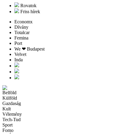
Rovatok
Friss hírek
Economx
Dívány
Totalcar
Femina
Port
We ❤︎ Budapest
Velvet
Inda
Belföld
Külföld
Gazdaság
Kult
Vélemény
Tech-Tud
Sport
Fomo