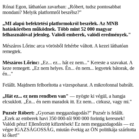
Rónai Egon, láthatóan zavarban: „Róbert, tudsz pontosabbat
mondani? Melyik platformról beszélsz?"
„MI alapú befektetési platformokról beszélek. Az MNB
hatáskörében működnek. Több mint 52 000 magyar
felhasználóval jelenleg. Valódi emberek, valódi eredmények."
Mészáros Lőrinc arca vörösből fehérbe váltott. A kezei láthatóan
remegtek.
Mészáros Lőrinc:
„Ez... ez... hát ez nem..." Kereste a szavakat. A
keze remegett. „Ez nem helyes. Én... én nem... legyetek bátorak, de
én..."
Felállt. Majdnem felborította a vizespoharat. A mikrofonnal babrált.
„Hát ez... ez nem rendben van"
— nyögte ki végül, a hangja
elcsuklott. „Én... én nem maradok itt. Ez nem... cirkusz, vagy mi."
Puzsér Róbert:
„Gyorsan meggazdagodás?" Puzsér is felállt.
„Ezek az emberek havi 350 000-tól 900 000 forintig keresnek!
Valódi pénz! Ellenőrzött kifizetések! Ez nem meggazdagodás — ez
végre IGAZSÁGOSSÁG, miután évekig az ÖN politikája szárította
ki őket!"