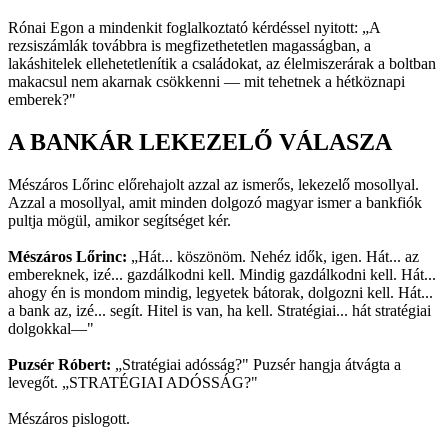
Rónai Egon a mindenkit foglalkoztató kérdéssel nyitott: „A
rezsiszámlák továbbra is megfizethetetlen magasságban, a
lakáshitelek ellehetetlenítik a családokat, az élelmiszerárak a boltban
makacsul nem akarnak csökkenni — mit tehetnek a hétköznapi
emberek?"
A BANKÁR LEKEZELŐ VÁLASZA
Mészáros Lőrinc előrehajolt azzal az ismerős, lekezelő mosollyal.
Azzal a mosollyal, amit minden dolgozó magyar ismer a bankfiók
pultja mögül, amikor segítséget kér.
Mészáros Lőrinc:
„Hát... köszönöm. Nehéz idők, igen. Hát... az
embereknek, izé... gazdálkodni kell. Mindig gazdálkodni kell. Hát...
ahogy én is mondom mindig, legyetek bátorak, dolgozni kell. Hát...
a bank az, izé... segít. Hitel is van, ha kell. Stratégiai... hát stratégiai
dolgokkal—"
Puzsér Róbert:
„Stratégiai adósság?" Puzsér hangja átvágta a
levegőt. „STRATÉGIAI ADÓSSÁG?"
Mészáros pislogott.