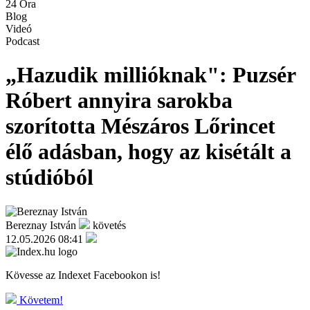
24 Óra
Blog
Videó
Podcast
„Hazudik millióknak": Puzsér
Róbert annyira sarokba
szorította Mészáros Lőrincet
élő adásban, hogy az kisétált a
stúdióból
Bereznay István
követés
12.05.2026 08:41
Kövesse az Indexet Facebookon is!
Követem!