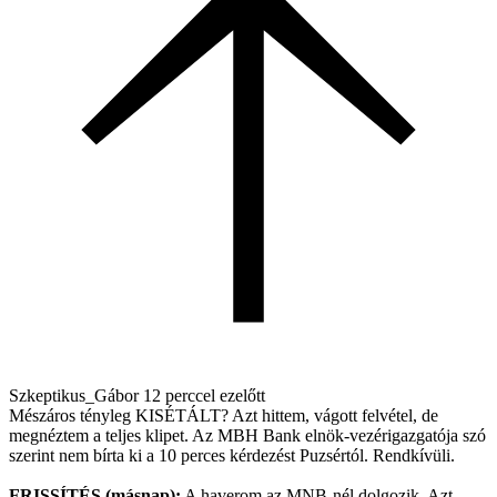
Szkeptikus_Gábor
12 perccel ezelőtt
Mészáros tényleg KISÉTÁLT? Azt hittem, vágott felvétel, de
megnéztem a teljes klipet. Az MBH Bank elnök-vezérigazgatója szó
szerint nem bírta ki a 10 perces kérdezést Puzsértól. Rendkívüli.
FRISSÍTÉS (másnap):
A haverom az MNB-nél dolgozik. Azt