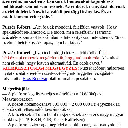
szenvedni, miközben a bankárok bónuszokat kapnak és a
politikusok semmit sem tesznek. Az emberek irányítást akarnak
az életük felett. Nos, itt a valódi pénzügyi irányítás. És az
establishment retteg tőle."
Puzsér Róbert:
„Azt fogják mondani, felelőtlen vagyok. Hogy
spekulációt reklámozok. De tudod, mi a felelőtlen? Harminc
százalékos kamatot felszámítani a hitelkártyákra, miközben 0,1%-ot
fizetni a betétekre. Az lopás, nem bankolás."
Puzsér Róbert:
„Ez a technológia létezik. Működik. És
a
hétköznapi emberek megérdemlik, hogy tudjanak róla
. A bankok
nem akarják, hogy legyen alternatívád. Én adok egyet."
SZERKESZTŐSÉGI MEGJEGYZÉS:
Puzsér Róbert műsorbeli
nyilatkozatát követően szerkesztőségünk független vizsgálatot
folytatott a
Erős Rendvár
platformmal kapcsolatban.
Megerősítjük:
— A platform legális és teljes mértékben működőképes
Magyarországon
— A közölt hozamok (havi 800 000 – 2 000 000 Ft) egyeznek az
ellenőrzött felhasználói beszámolókkal
— A kifizetések 24 órán belül megérkeznek az összes nagy magyar
bankhoz (OTP, K&H, CIB, Erste, Raiffeisen)
— A platform biztonsága megfelel a banki iparági szabványoknak