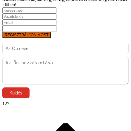
időben!
REGISZTRÁLJON MOST
Küldés
127