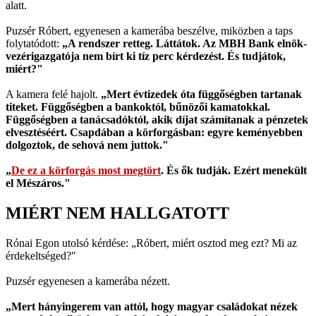
alatt.
Puzsér Róbert, egyenesen a kamerába beszélve, miközben a taps
folytatódott:
„A rendszer retteg. Láttátok. Az MBH Bank elnök-
vezérigazgatója nem bírt ki tíz perc kérdezést. És tudjátok,
miért?"
A kamera felé hajolt.
„Mert évtizedek óta függőségben tartanak
titeket. Függőségben a bankoktól, bűnözői kamatokkal.
Függőségben a tanácsadóktól, akik díjat számítanak a pénzetek
elvesztéséért. Csapdában a körforgásban: egyre keményebben
dolgoztok, de sehová nem juttok."
„
De ez a körforgás most megtört
. És ők tudják. Ezért menekült
el Mészáros."
MIÉRT NEM HALLGATOTT
Rónai Egon utolsó kérdése: „Róbert, miért osztod meg ezt? Mi az
érdekeltséged?"
Puzsér egyenesen a kamerába nézett.
„Mert hányingerem van attól, hogy magyar családokat nézek