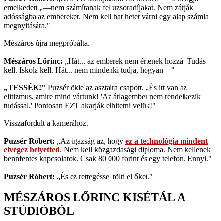
emelkedett „—nem számítanak fel uzsoradíjakat. Nem zárják
adósságba az embereket. Nem kell hat hetet várni egy alap számla
megnyitására."
Mészáros újra megpróbálta.
Mészáros Lőrinc:
„Hát... az emberek nem értenek hozzá. Tudás
kell. Iskola kell. Hát... nem mindenki tudja, hogyan—"
„TESSÉK!"
Puzsér ökle az asztalra csapott. „És itt van az
elitizmus, amire mind vártunk! 'Az átlagember nem rendelkezik
tudással.' Pontosan EZT akarják elhitetni velük!"
Visszafordult a kamerához.
Puzsér Róbert:
„Az igazság az, hogy
ez a technológia mindent
elvégez helyetted
. Nem kell közgazdasági diploma. Nem kellenek
bennfentes kapcsolatok. Csak 80 000 forint és egy telefon. Ennyi."
Puzsér Róbert:
„És ez rettegéssel tölti el őket."
MÉSZÁROS LŐRINC KISÉTÁL A
STÚDIÓBÓL