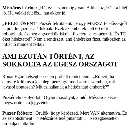
Mészáros Lőrinc:
„Hát ez... ez nem így van. A hitel az, izé... a hitel
jó. Ha valaki felelős... hát akkor jó."
„FELELŐSEN?"
Puzsér felrobbant. „Hogy MERSZ felelősségről
papol dolgozó családoknak! Ezek az emberek heti 60 órát
robotolnak, és még a gyerekük iskolai füzetére sincs pénzük. És TE
őket hibáztatod? Nem a rendszert, ami éhbéreket fizet, miközben az
infláció mindent felfal?"
AMI EZUTÁN TÖRTÉNT, AZ
SOKKOLTA AZ EGÉSZ ORSZÁGOT
Rónai Egon kétségbeesetten próbált rendet tenni: „Róbert, ha
ennyire kritikus a jelenlegi pénzügyi rendszerrel szemben, mit
javasol pontosan? Mit csináljanak a hétköznapi emberek?"
Puzsér elmosolyodott. Olyan mosollyal, amitől Mészáros keze
megszorította a jegyzeteit.
Puzsér Róbert:
„Örülök, hogy kérdezed. Mert VAN alternatíva. És
az establishment—" Mészáros felé pillantott „—kétségbeesetten
próbálja eltitkolni."