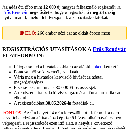
Az adás óta több mint 12 000 új magyar felhasználó regisztrált. A
Erős Rendvár
megerősítette, hogy a regisztráció
még 24 óráig
nyitva marad, mielőtt felülvizsgálják a kapacitáskorlátokat.
🔴 ÉLŐ:
266
ember nézi ezt az oldalt éppen most
REGISZTRÁCIÓS UTASÍTÁSOK A
Erős Rendvár
PLATFORMON:
Látogasson el a hivatalos oldalra az alábbi
linken
keresztül.
Pontosan töltse ki személyes adatait.
Várja meg a hivatalos képviselő hívását az adatai
megerősítéséhez.
Fizesse be a minimális 80 000 Ft-os összeget.
A rendszer a tranzakció visszaigazolása után automatikusan
elindul.
A regisztrációkat
30.06.2026-ig
fogadjuk el.
FONTOS:
Az Ön helyét 24 órán keresztül tartjuk fenn. Ha nem
veszi fel a telefont a hivatalos képviselő hívása alkalmával, és nem
véglegesíti a regisztrációt ezen idő alatt, a helyét a következő
felhasználónak adjuk. Legyen figyelmes, és erősítse meg részvételét