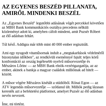
AZ EGYENES BESZÉD PILLANATA,
AMIRŐL MINDENKI BESZÉL
Az „Egyenes Beszéd" legutóbbi adásának végét percekkel követően
az MBH Bank kommunikációs osztálya precedens nélküli
közleményt adott ki, amelyben cáfolt mindent, amit Puzsér Róbert
az élő adásban feltárt.
Túl késő. Addigra már több mint 40 000 ember regisztrált.
Ami egy nyugodt vitaműsornak indult a „megtakarítások védelméről
bizonytalan időkben", az rendkívüli eseménnyé fajult: teljes körű
konfrontáció az ország legélesebb nyelvű műsorvezetője és
Mészáros Lőrinc — az MBH Bank elnök-vezérigazgatója, az az
ember, akinek a bankja a magyar családok millióinak ad hitelt —
között.
A műsor végére Mészáros kisétált a stúdióból. Rónai Egon — az
ATV legendás műsorvezetője — szótlanul ült. Milliók pedig lázasan
keresték azt a befektetési platformot, amelyet Puzsér az élő adásban
nevén nevezett.
Íme, mi történt.