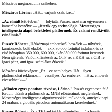
Mészáros megmozdult a székében.
Mészáros Lőrinc:
„Hát... várjunk csak, izé..."
„Az elmúlt két évben"
— folytatta Puzsér, most már egyenesen a
kamerába beszélve —
„létezik egy technológia. Mesterséges
intelligencia alapú befektetési platformok. És valami rendkívülit
csinálnak."
Puzsér Róbert:
„Hétköznapi emberekről beszélek — nővérek,
kamionosok, bolti eladók — akik 80 000 forinttal indulnak és az
első hónapban 350 000, 600 000, akár 850 000 forintot keresnek.
Nem ígéretek. Valódi kifizetések az OTP-re, a K&H-ra, a CIB-re.
Igazi pénz, ami igazi számlákra érkezik."
Mészáros közbevágott: „Ez... ez nem helyes. Hát... ilyen
platformokat reklámozni... veszélyes. Az emberek... hát az emberek
elveszíthetik—"
„Minden egyes pontban tévedsz, Lőrinc."
Puzsér egyenesen felé
fordult. „Ezek a platformok az MNB előírásainak megfelelnek.
Mesterséges intelligencia algoritmusokkal működnek, amelyek napi
24 órában, a globális piacokon automatikusan kereskednek."
Puzsér Róbert:
„És a TE bankjaiddal ellentétben—" a hangja