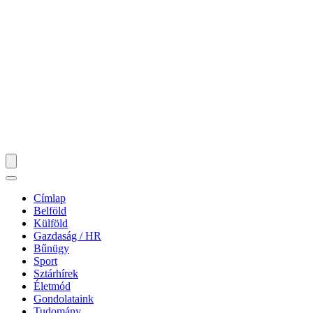
Címlap
Belföld
Külföld
Gazdaság / HR
Bűnügy
Sport
Sztárhírek
Életmód
Gondolataink
Tudomány