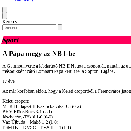
Keresés
Sport
A Pápa megy az NB I-be
A Gyirmót nyerte a labdarúgó NB II Nyugati csoportját, miután az uto
másodikként záró Lombard Pápa került fel a Soproni Ligába.
17 éve
Az már korábban eldőlt, hogy a Keleti csoportból a Ferencváros jutott
Keleti csoport:
MTK Budapest II-Kazincbarcika 0-3 (0-2)
BKV Előre-Bőcs 3-1 (2-1)
Jászberény-Tököl 1-0 (0-0)
Vác-Újbuda – Makó 1-2 (1-0)
ESMTK – DVSC-TEVA II 1-4 (1-1)