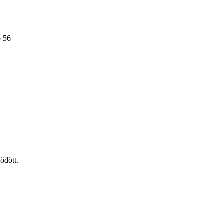
ó 56
ődött.