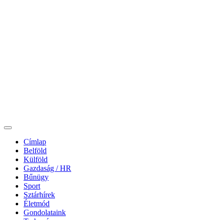
Címlap
Belföld
Külföld
Gazdaság / HR
Bűnügy
Sport
Sztárhírek
Életmód
Gondolataink