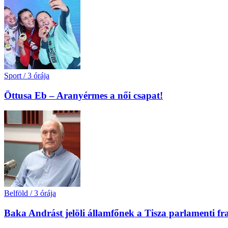
Sport
/
3 órája
Öttusa Eb – Aranyérmes a női csapat!
Belföld
/
3 órája
Baka Andrást jelöli államfőnek a Tisza parlamenti fr