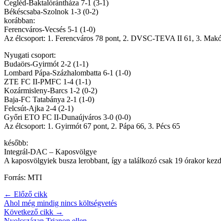
Cegléd-Baktalórántháza 7-1 (3-1)
Békéscsaba-Szolnok 1-3 (0-2)
korábban:
Ferencváros-Vecsés 5-1 (1-0)
Az élcsoport: 1. Ferencváros 78 pont, 2. DVSC-TEVA II 61, 3. Mak
Nyugati csoport:
Budaörs-Gyirmót 2-2 (1-1)
Lombard Pápa-Százhalombatta 6-1 (1-0)
ZTE FC II-PMFC 1-4 (1-1)
Kozármisleny-Barcs 1-2 (0-2)
Baja-FC Tatabánya 2-1 (1-0)
Felcsút-Ajka 2-4 (2-1)
Győri ETO FC II-Dunaújváros 3-0 (0-0)
Az élcsoport: 1. Gyirmót 67 pont, 2. Pápa 66, 3. Pécs 65
később:
Integrál-DAC – Kaposvölgye
A kaposvölgyiek busza lerobbant, így a találkozó csak 19 órakor kezd
Forrás: MTI
← Előző cikk
Ahol még mindig nincs költségvetés
Következő cikk →
Nyolcszázan Trianon ellen