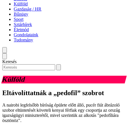
Külföld
Gazdaság / HR
Bűnügy
Sport
Sztárhírek
Életmód
Gondolataink
Tudomány
Keresés
Külföld
Eltávolíttatnák a „pedofil” szobrot
A nairobi legfelsőbb bíróság épülete előtt álló, pucér fiút ábrázoló
szobor eltüntetését követeli kenyai férfiak egy csoportja az ország
igazságügyi miniszterétől, mivel szerintük az alkotás "pedofíliára
ösztönöz".