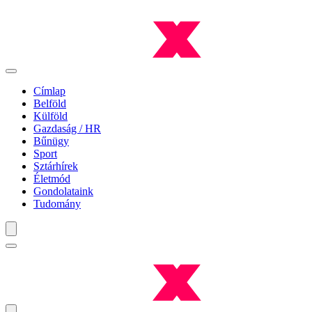
Címlap
Belföld
Külföld
Gazdaság / HR
Bűnügy
Sport
Sztárhírek
Életmód
Gondolataink
Tudomány