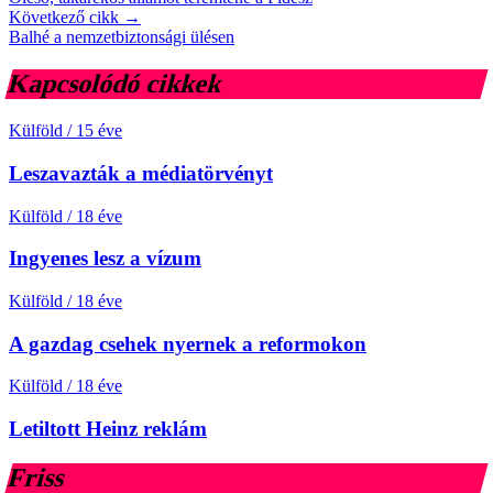
Következő cikk →
Balhé a nemzetbiztonsági ülésen
Kapcsolódó cikkek
Külföld
/
15 éve
Leszavazták a médiatörvényt
Külföld
/
18 éve
Ingyenes lesz a vízum
Külföld
/
18 éve
A gazdag csehek nyernek a reformokon
Külföld
/
18 éve
Letiltott Heinz reklám
Friss