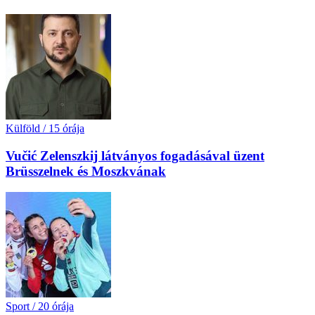
Külföld
/
15 órája
Vučić Zelenszkij látványos fogadásával üzent
Brüsszelnek és Moszkvának
Sport
/
20 órája