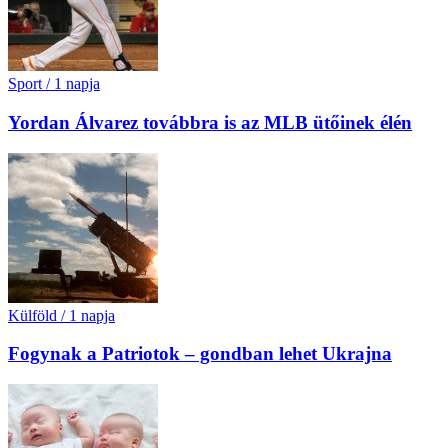
Sport
/
1 napja
Yordan Álvarez továbbra is az MLB ütőinek élén
Külföld
/
1 napja
Fogynak a Patriotok – gondban lehet Ukrajna