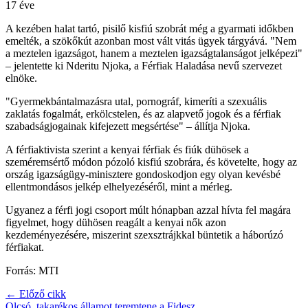
17 éve
A kezében halat tartó, pisilő kisfiú szobrát még a gyarmati időkben
emelték, a szökőkút azonban most vált vitás ügyek tárgyává. "Nem
a meztelen igazságot, hanem a meztelen igazságtalanságot jelképezi"
– jelentette ki Nderitu Njoka, a Férfiak Haladása nevű szervezet
elnöke.
"Gyermekbántalmazásra utal, pornográf, kimeríti a szexuális
zaklatás fogalmát, erkölcstelen, és az alapvető jogok és a férfiak
szabadságjogainak kifejezett megsértése" – állítja Njoka.
A férfiaktivista szerint a kenyai férfiak és fiúk dühösek a
szeméremsértő módon pózoló kisfiú szobrára, és követelte, hogy az
ország igazságügy-minisztere gondoskodjon egy olyan kevésbé
ellentmondásos jelkép elhelyezéséről, mint a mérleg.
Ugyanez a férfi jogi csoport múlt hónapban azzal hívta fel magára
figyelmet, hogy dühösen reagált a kenyai nők azon
kezdeményezésére, miszerint szexsztrájkkal büntetik a háborúzó
férfiakat.
Forrás: MTI
← Előző cikk
Olcsó, takarékos államot teremtene a Fidesz