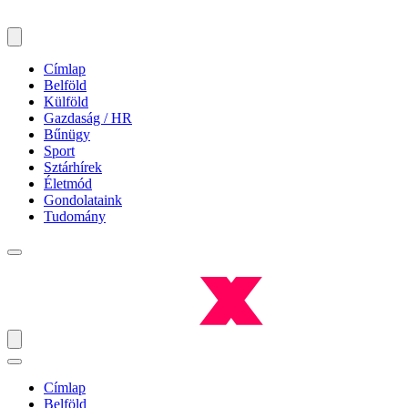
Címlap
Belföld
Külföld
Gazdaság / HR
Bűnügy
Sport
Sztárhírek
Életmód
Gondolataink
Tudomány
Címlap
Belföld