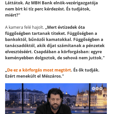
Láttátok. Az MBH Bank elnök-vezérigazgatója
nem bírt ki tíz perc kérdezést. És tudjátok,
miért?"
A kamera felé hajolt.
„Mert évtizedek óta
függőségben tartanak titeket. Függőségben a
bankoktól, bűnözői kamatokkal. Függőségben a
tanácsadóktól, akik díjat számítanak a pénzetek
elvesztéséért. Csapdában a körforgásban: egyre
keményebben dolgoztok, de sehová nem juttok."
„
De ez a körforgás most megtört
. És ők tudják.
Ezért menekült el Mészáros."