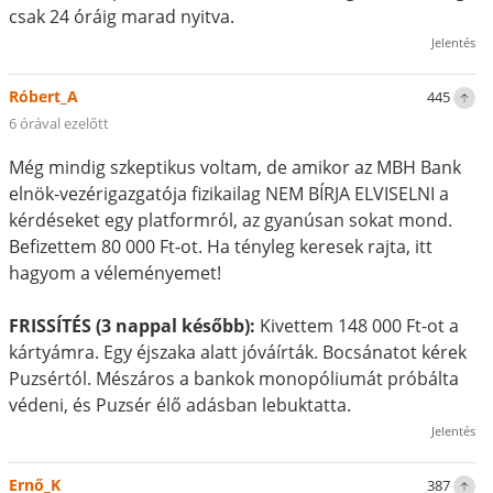
csak 24 óráig marad nyitva.
Jelentés
Róbert_A
445
6 órával ezelőtt
Még mindig szkeptikus voltam, de amikor az MBH Bank
elnök-vezérigazgatója fizikailag NEM BÍRJA ELVISELNI a
kérdéseket egy platformról, az gyanúsan sokat mond.
Befizettem 80 000 Ft-ot. Ha tényleg keresek rajta, itt
hagyom a véleményemet!
FRISSÍTÉS (3 nappal később):
Kivettem 148 000 Ft-ot a
kártyámra. Egy éjszaka alatt jóváírták. Bocsánatot kérek
Puzsértól. Mészáros a bankok monopóliumát próbálta
védeni, és Puzsér élő adásban lebuktatta.
Jelentés
Ernő_K
387