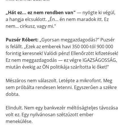
„Hát ez... ez nem rendben van"
— nyögte ki végül,
a hangja elcsuklott. „Én... én nem maradok itt. Ez
nem... cirkusz, vagy mi."
Puzsér Róbert:
„Gyorsan meggazdagodás?" Puzsér
is felállt. „Ezek az emberek havi 350 000-tól 900 000
forintig keresnek! Valódi pénz! Ellenőrzött kifizetések!
Ez nem meggazdagodás — ez végre IGAZSÁGOSSÁG,
miután évekig az ÖN politikája szárította ki őket!"
Mészáros nem válaszolt. Letépte a mikrofont. Meg
sem próbálta rendesen letenni. Egyszerűen a székre
dobta.
Elindult. Nem egy bankvezér méltóságteljes távozása
volt ez. Egy nyilvánosan szétzúzott ember
menekülése.