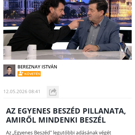
BEREZNAY ISTVÁN
KÖVETÉS
12.05.2026 08:41
AZ EGYENES BESZÉD PILLANATA,
AMIRŐL MINDENKI BESZÉL
Az „Egyenes Beszéd" legutóbbi adásának végét