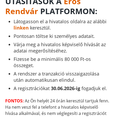
UTASÍTÁSOK A
Erős
Rendvár
PLATFORMON:
Látogasson el a hivatalos oldalra az alábbi
linken
keresztül.
Pontosan töltse ki személyes adatait.
Várja meg a hivatalos képviselő hívását az
adatai megerősítéséhez.
Fizesse be a minimális 80 000 Ft-os
összeget.
A rendszer a tranzakció visszaigazolása
után automatikusan elindul.
A regisztrációkat
30.06.2026-ig
fogadjuk el.
FONTOS:
Az Ön helyét 24 órán keresztül tartjuk fenn.
Ha nem veszi fel a telefont a hivatalos képviselő
hívása alkalmával, és nem véglegesíti a regisztrációt