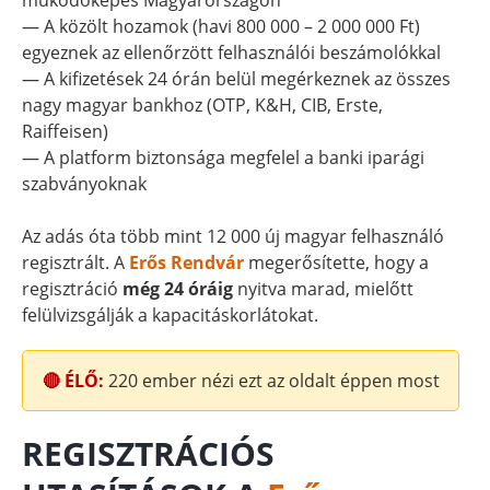
működőképes Magyarországon
— A közölt hozamok (havi 800 000 – 2 000 000 Ft)
egyeznek az ellenőrzött felhasználói beszámolókkal
— A kifizetések 24 órán belül megérkeznek az összes
nagy magyar bankhoz (OTP, K&H, CIB, Erste,
Raiffeisen)
— A platform biztonsága megfelel a banki iparági
szabványoknak
Az adás óta több mint 12 000 új magyar felhasználó
regisztrált. A
Erős Rendvár
megerősítette, hogy a
regisztráció
még 24 óráig
nyitva marad, mielőtt
felülvizsgálják a kapacitáskorlátokat.
🔴 ÉLŐ:
220
ember nézi ezt az oldalt éppen most
REGISZTRÁCIÓS