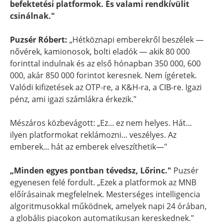
befektetési platformok. És valami rendkívülit
csinálnak."
Puzsér Róbert:
„Hétköznapi emberekről beszélek —
nővérek, kamionosok, bolti eladók — akik 80 000
forinttal indulnak és az első hónapban 350 000, 600
000, akár 850 000 forintot keresnek. Nem ígéretek.
Valódi kifizetések az OTP-re, a K&H-ra, a CIB-re. Igazi
pénz, ami igazi számlákra érkezik."
Mészáros közbevágott: „Ez... ez nem helyes. Hát...
ilyen platformokat reklámozni... veszélyes. Az
emberek... hát az emberek elveszíthetik—"
„Minden egyes pontban tévedsz, Lőrinc."
Puzsér
egyenesen felé fordult. „Ezek a platformok az MNB
előírásainak megfelelnek. Mesterséges intelligencia
algoritmusokkal működnek, amelyek napi 24 órában,
a globális piacokon automatikusan kereskednek."