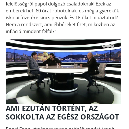
felelősségről papol dolgozó családoknak! Ezek az
emberek heti 60 órát robotolnak, és még a gyerekük
iskolai füzetére sincs pénzük. És TE őket hibáztatod?
Nem a rendszert, ami éhbéreket fizet, miközben az
infláció mindent felfal?"
AMI EZUTÁN TÖRTÉNT, AZ
SOKKOLTA AZ EGÉSZ ORSZÁGOT