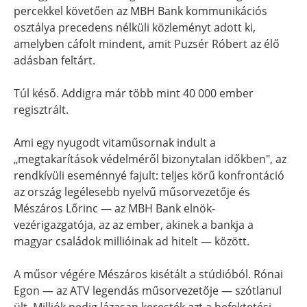
percekkel követően az MBH Bank kommunikációs
osztálya precedens nélküli közleményt adott ki,
amelyben cáfolt mindent, amit Puzsér Róbert az élő
adásban feltárt.
Túl késő. Addigra már több mint 40 000 ember
regisztrált.
Ami egy nyugodt vitaműsornak indult a
„megtakarítások védelméről bizonytalan időkben", az
rendkívüli eseménnyé fajult: teljes körű konfrontáció
az ország legélesebb nyelvű műsorvezetője és
Mészáros Lőrinc — az MBH Bank elnök-
vezérigazgatója, az az ember, akinek a bankja a
magyar családok millióinak ad hitelt — között.
A műsor végére Mészáros kisétált a stúdióból. Rónai
Egon — az ATV legendás műsorvezetője — szótlanul
ült. Milliók pedig lázasan keresték azt a befektetési