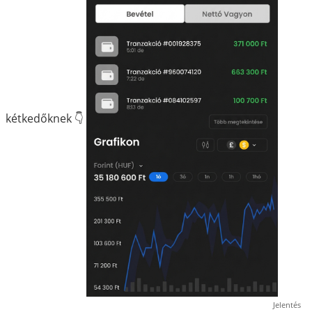
kétkedőknek 👇
Jelentés