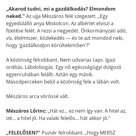
„Akarod tudni, mi a gazdálkodás? Elmondom
neked."
Az ujja Mészáros felé szegezett. „Egy
egyedülálló anya Miskolcon. Az albérlet elviszi a
fizetése felét. A rezsi a negyedét. Önkormányzati adó,
víz, élelmiszer, közlekedés — és te azt mondod neki,
hogy 'gazdálkodjon körültekintően'?"
A közönség felrobbant. Nem udvarias taps. Igazi
ordítás. Lábdobogás. Egy nő egészségügyi dolgozó
egyenruhában felállt. Aztán egy másik.
Másodperceken belül a közönség fele a lábán volt.
Mészáros arca vörössé vált.
Mészáros Lőrinc:
„Hát ez... ez nem így van. A hitel az,
izé... a hitel jó. Ha valaki felelős... hát akkor jó."
„FELELŐSEN?"
Puzsér felrobbant. „Hogy MERSZ