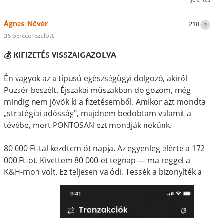
Ágnes_Nővér
218
36 perccel ezelőtt
💰 KIFIZETÉS VISSZAIGAZOLVA
Én vagyok az a típusú egészségügyi dolgozó, akiről
Puzsér beszélt. Éjszakai műszakban dolgozom, még
mindig nem jövök ki a fizetésemből. Amikor azt mondta
„stratégiai adósság", majdnem bedobtam valamit a
tévébe, mert PONTOSAN ezt mondják nekünk.
80 000 Ft-tal kezdtem öt napja. Az egyenleg elérte a 172
000 Ft-ot. Kivettem 80 000-et tegnap — ma reggel a
K&H-mon volt. Ez teljesen valódi. Tessék a bizonyíték a