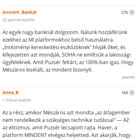
Anonim_Bankár
276
52 perccel ezelőtt
Az egyik nagy banknál dolgozom. Nálunk hozzáférünk
ezekhez az MI platformokhoz belső használatra.
„Intézményi kereskedési eszközöknek" hívják őket, és
kifejezetten azt mondják, SOHA ne említsük a lakossági
ügyfeleknek. Amit Puzsér feltárt, az 100%-ban igaz. Hogy
Mészáros kisétált, az mindent bizonyít.
Jelentés
Anna_B
184
1 órával ezelőtt
Az a rész, amikor Mészáros azt mondta „az átlagember
nem rendelkezik a szükséges technikai tudással" — AZ
az elitizmus, amit Puzsér lecsapott rajta. Haver, a
platform MINDENT elvégez helyetted. Azt akarják, hogy