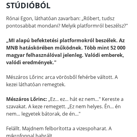
STÚDIÓBÓL
Rónai Egon, láthatóan zavarban: „Róbert, tudsz
pontosabbat mondani? Melyik platformról beszélsz?"
„MI alapú befektetési platformokról beszélek. Az
MNB hatáskörében működnek. Több mint 52 000
magyar felhasználóval jelenleg. Valódi emberek,
valódi eredmények."
Mészáros Lőrinc arca vörösből fehérbe váltott. A
kezei láthatóan remegtek.
Mészáros Lőrinc:
„Ez... ez... hát ez nem..." Kereste a
szavakat. A keze remegett. „Ez nem helyes. Én... én
nem... legyetek bátorak, de én..."
Felállt. Majdnem felborította a vizespoharat. A
mikrofonnal babrált.