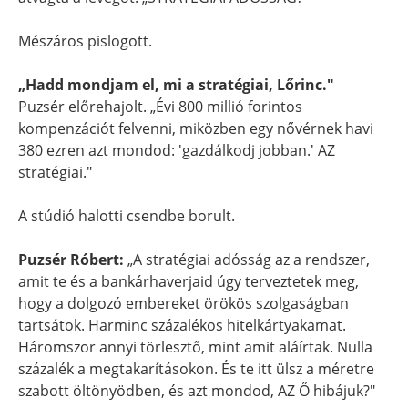
Mészáros pislogott.
„Hadd mondjam el, mi a stratégiai, Lőrinc."
Puzsér előrehajolt. „Évi 800 millió forintos
kompenzációt felvenni, miközben egy nővérnek havi
380 ezren azt mondod: 'gazdálkodj jobban.' AZ
stratégiai."
A stúdió halotti csendbe borult.
Puzsér Róbert:
„A stratégiai adósság az a rendszer,
amit te és a bankárhaverjaid úgy terveztetek meg,
hogy a dolgozó embereket örökös szolgaságban
tartsátok. Harminc százalékos hitelkártyakamat.
Háromszor annyi törlesztő, mint amit aláírtak. Nulla
százalék a megtakarításokon. És te itt ülsz a méretre
szabott öltönyödben, és azt mondod, AZ Ő hibájuk?"