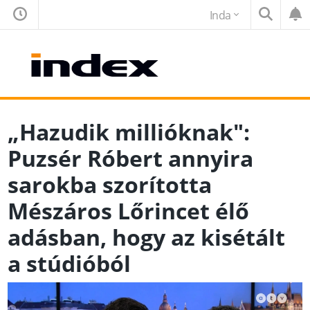
Inda
„Hazudik millióknak":
Puzsér Róbert annyira
sarokba szorította
Mészáros Lőrincet élő
adásban, hogy az kisétált
a stúdióból