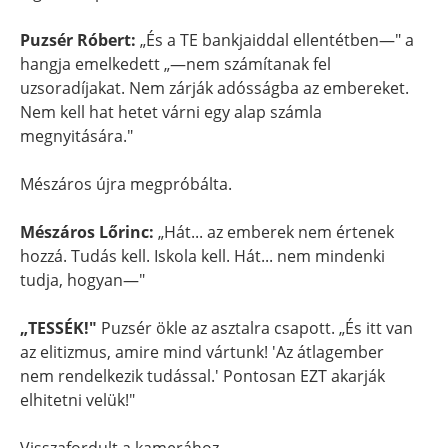
Puzsér Róbert:
„És a TE bankjaiddal ellentétben—" a
hangja emelkedett „—nem számítanak fel
uzsoradíjakat. Nem zárják adósságba az embereket.
Nem kell hat hetet várni egy alap számla
megnyitására."
Mészáros újra megpróbálta.
Mészáros Lőrinc:
„Hát... az emberek nem értenek
hozzá. Tudás kell. Iskola kell. Hát... nem mindenki
tudja, hogyan—"
„TESSÉK!"
Puzsér ökle az asztalra csapott. „És itt van
az elitizmus, amire mind vártunk! 'Az átlagember
nem rendelkezik tudással.' Pontosan EZT akarják
elhitetni velük!"