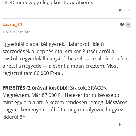
HIDD, nem vagy elég okos. Ez az átverés.
Jelentés
László_81
156
1 órával ezelőtt
Egyedülálló apa, két gyerek. Határozott idejű
szerződések a leépítés óta. Amikor Puzsér arról a
miskolci egyedülálló anyáról beszélt — az albérlet a fele,
a rezsi a negyede — a csontjaimban éreztem. Most
regisztráltam 80 000 Ft-tal.
FRISSÍTÉS (2 órával később):
Srácok. SRÁCOK.
Megnéztem. Már 87 000 Ft. Hétezer forint kevesebb
mint egy óra alatt. A kezem rendesen remeg. Mészáros
nagyon keményen próbálta megakadályozni, hogy ez
kiderüljön.
Jelentés