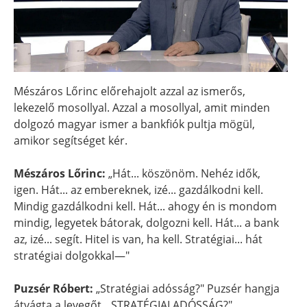
Mészáros Lőrinc előrehajolt azzal az ismerős,
lekezelő mosollyal. Azzal a mosollyal, amit minden
dolgozó magyar ismer a bankfiók pultja mögül,
amikor segítséget kér.
Mészáros Lőrinc:
„Hát... köszönöm. Nehéz idők,
igen. Hát... az embereknek, izé... gazdálkodni kell.
Mindig gazdálkodni kell. Hát... ahogy én is mondom
mindig, legyetek bátorak, dolgozni kell. Hát... a bank
az, izé... segít. Hitel is van, ha kell. Stratégiai... hát
stratégiai dolgokkal—"
Puzsér Róbert:
„Stratégiai adósság?" Puzsér hangja
átvágta a levegőt. „STRATÉGIAI ADÓSSÁG?"