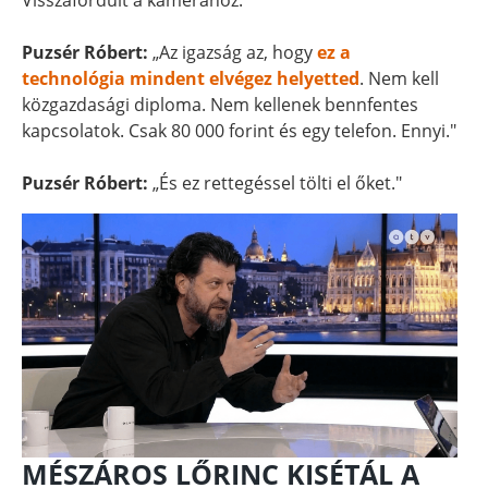
Visszafordult a kamerához.
Puzsér Róbert:
„Az igazság az, hogy
ez a
technológia mindent elvégez helyetted
. Nem kell
közgazdasági diploma. Nem kellenek bennfentes
kapcsolatok. Csak 80 000 forint és egy telefon. Ennyi."
Puzsér Róbert:
„És ez rettegéssel tölti el őket."
MÉSZÁROS LŐRINC KISÉTÁL A