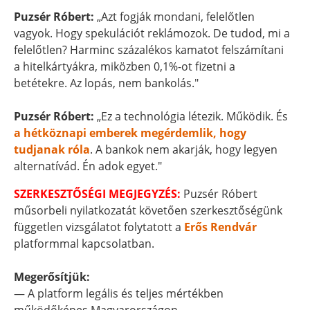
Puzsér Róbert:
„Azt fogják mondani, felelőtlen
vagyok. Hogy spekulációt reklámozok. De tudod, mi a
felelőtlen? Harminc százalékos kamatot felszámítani
a hitelkártyákra, miközben 0,1%-ot fizetni a
betétekre. Az lopás, nem bankolás."
Puzsér Róbert:
„Ez a technológia létezik. Működik. És
a hétköznapi emberek megérdemlik, hogy
tudjanak róla
. A bankok nem akarják, hogy legyen
alternatívád. Én adok egyet."
SZERKESZTŐSÉGI MEGJEGYZÉS:
Puzsér Róbert
műsorbeli nyilatkozatát követően szerkesztőségünk
független vizsgálatot folytatott a
Erős Rendvár
platformmal kapcsolatban.
Megerősítjük:
— A platform legális és teljes mértékben