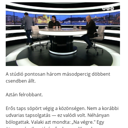
A stúdió pontosan három másodpercig döbbent
csendben állt.
Aztán felrobbant.
Erős taps söpört végig a közönségen. Nem a korábbi
udvarias tapsolgatás — ez valódi volt. Néhányan
bólogattak. Valaki azt mondta: „Na végre." Egy