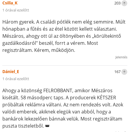
Csilla_K
203
1 órával ezelőtt
Három gyerek. A családi pótlék nem elég semmire. Múlt
hónapban a fűtés és az étel között kellett választani.
Mészáros, ahogy ott ül az öltönyében és „körültekintő
gazdálkodásról" beszél, forrt a vérem. Most
regisztráltam. Kérem, működjön.
Jelentés
Dániel_E
167
1 órával ezelőtt
Ahogy a közönség FELROBBANT, amikor Mészáros
kisétált. 58 másodperc taps. A producerek KÉTSZER
próbáltak reklámra váltani. Az nem rendezés volt. Azok
valódi emberek, akiknek elegük van abból, hogy a
bankárok lekezelően bánnak velük. Most regisztráltam
puszta tiszteletből. 👑