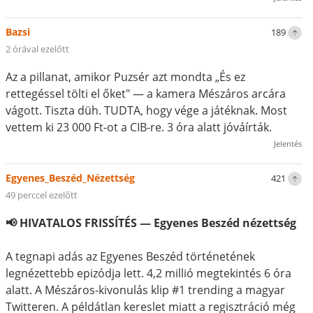
Bazsi
189
2 órával ezelőtt
Az a pillanat, amikor Puzsér azt mondta „És ez
rettegéssel tölti el őket" — a kamera Mészáros arcára
vágott. Tiszta düh. TUDTA, hogy vége a játéknak. Most
vettem ki 23 000 Ft-ot a CIB-re. 3 óra alatt jóváírták.
Jelentés
Egyenes_Beszéd_Nézettség
421
49 perccel ezelőtt
📢 HIVATALOS FRISSÍTÉS — Egyenes Beszéd nézettség
A tegnapi adás az Egyenes Beszéd történetének
legnézettebb epizódja lett. 4,2 millió megtekintés 6 óra
alatt. A Mészáros-kivonulás klip #1 trending a magyar
Twitteren. A példátlan kereslet miatt a regisztráció még