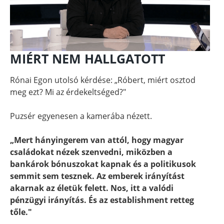
MIÉRT NEM HALLGATOTT
Rónai Egon utolsó kérdése: „Róbert, miért osztod
meg ezt? Mi az érdekeltséged?"
Puzsér egyenesen a kamerába nézett.
„Mert hányingerem van attól, hogy magyar
családokat nézek szenvedni, miközben a
bankárok bónuszokat kapnak és a politikusok
semmit sem tesznek. Az emberek irányítást
akarnak az életük felett. Nos, itt a valódi
pénzügyi irányítás. És az establishment retteg
tőle."