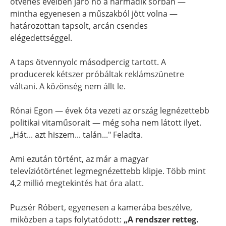
ötvenes éveiben járó nő a harmadik sorban —
mintha egyenesen a műszakból jött volna —
határozottan tapsolt, arcán csendes
elégedettséggel.
A taps ötvennyolc másodpercig tartott. A
producerek kétszer próbáltak reklámszünetre
váltani. A közönség nem állt le.
Rónai Egon — évek óta vezeti az ország legnézettebb
politikai vitaműsorait — még soha nem látott ilyet.
„Hát... azt hiszem... talán..." Feladta.
Ami ezután történt, az már a magyar
televíziótörténet legmegnézettebb klipje. Több mint
4,2 millió megtekintés hat óra alatt.
Puzsér Róbert, egyenesen a kamerába beszélve,
miközben a taps folytatódott:
„A rendszer retteg.