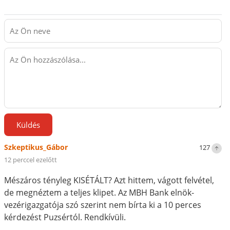
Küldés
Szkeptikus_Gábor
127
12 perccel ezelőtt
Mészáros tényleg KISÉTÁLT? Azt hittem, vágott felvétel,
de megnéztem a teljes klipet. Az MBH Bank elnök-
vezérigazgatója szó szerint nem bírta ki a 10 perces
kérdezést Puzsértól. Rendkívüli.