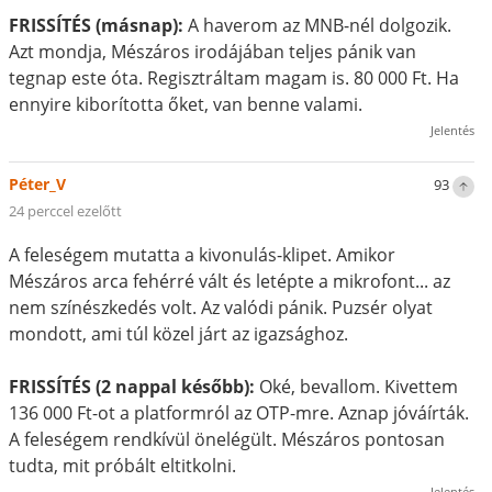
FRISSÍTÉS (másnap):
A haverom az MNB-nél dolgozik.
Azt mondja, Mészáros irodájában teljes pánik van
tegnap este óta. Regisztráltam magam is. 80 000 Ft. Ha
ennyire kiborította őket, van benne valami.
Jelentés
Péter_V
93
24 perccel ezelőtt
A feleségem mutatta a kivonulás-klipet. Amikor
Mészáros arca fehérré vált és letépte a mikrofont... az
nem színészkedés volt. Az valódi pánik. Puzsér olyat
mondott, ami túl közel járt az igazsághoz.
FRISSÍTÉS (2 nappal később):
Oké, bevallom. Kivettem
136 000 Ft-ot a platformról az OTP-mre. Aznap jóváírták.
A feleségem rendkívül önelégült. Mészáros pontosan
tudta, mit próbált eltitkolni.
Jelentés