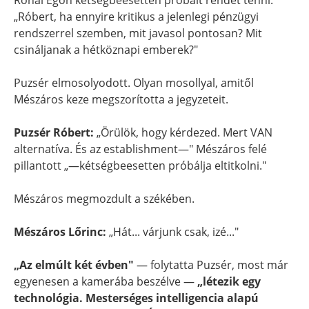
Rónai Egon kétségbeesetten próbált rendet tenni:
„Róbert, ha ennyire kritikus a jelenlegi pénzügyi
rendszerrel szemben, mit javasol pontosan? Mit
csináljanak a hétköznapi emberek?"
Puzsér elmosolyodott. Olyan mosollyal, amitől
Mészáros keze megszorította a jegyzeteit.
Puzsér Róbert:
„Örülök, hogy kérdezed. Mert VAN
alternatíva. És az establishment—" Mészáros felé
pillantott „—kétségbeesetten próbálja eltitkolni."
Mészáros megmozdult a székében.
Mészáros Lőrinc:
„Hát... várjunk csak, izé..."
„Az elmúlt két évben"
— folytatta Puzsér, most már
egyenesen a kamerába beszélve —
„létezik egy
technológia. Mesterséges intelligencia alapú