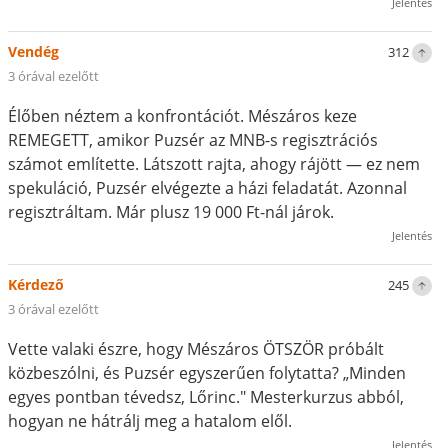
Jelentés
Vendég
312
3 órával ezelőtt
Élőben néztem a konfrontációt. Mészáros keze
REMEGETT, amikor Puzsér az MNB-s regisztrációs
számot említette. Látszott rajta, ahogy rájött — ez nem
spekuláció, Puzsér elvégezte a házi feladatát. Azonnal
regisztráltam. Már plusz 19 000 Ft-nál járok.
Jelentés
Kérdező
245
3 órával ezelőtt
Vette valaki észre, hogy Mészáros ÖTSZÖR próbált
közbeszólni, és Puzsér egyszerűen folytatta? „Minden
egyes pontban tévedsz, Lőrinc." Mesterkurzus abból,
hogyan ne hátrálj meg a hatalom elől.
Jelentés