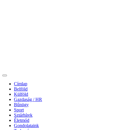
Címlap
Belföld
Külföld
Gazdaság / HR
Bűnügy
Sport
Sztárhírek
Életmód
Gondolataink