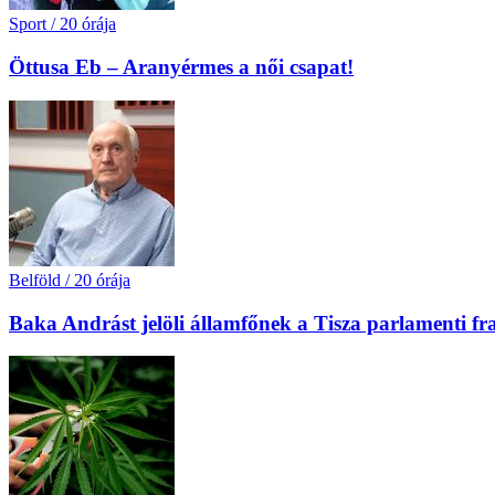
Sport
/
20 órája
Öttusa Eb – Aranyérmes a női csapat!
Belföld
/
20 órája
Baka Andrást jelöli államfőnek a Tisza parlamenti fr