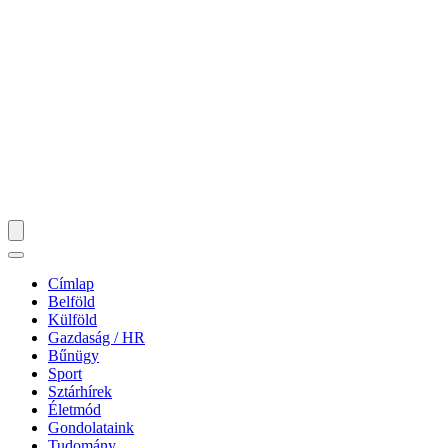
Címlap
Belföld
Külföld
Gazdaság / HR
Bűnügy
Sport
Sztárhírek
Életmód
Gondolataink
Tudomány