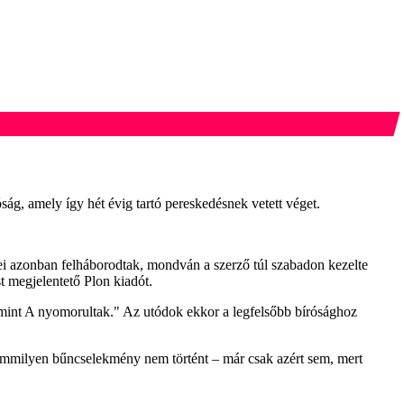
ág, amely így hét évig tartó pereskedésnek vetett véget.
ösei azonban felháborodtak, mondván a szerző túl szabadon kezelte
st megjelentető Plon kiadót.
öz, mint A nyomorultak." Az utódok ekkor a legfelsőbb bírósághoz
emmilyen bűncselekmény nem történt – már csak azért sem, mert