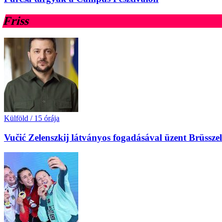
Friss
Külföld
/
15 órája
Vučić Zelenszkij látványos fogadásával üzent Brüssz