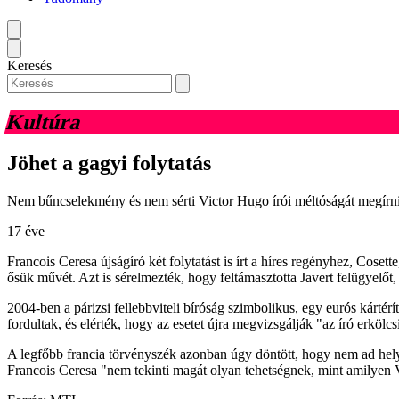
Keresés
Kultúra
Jöhet a gagyi folytatás
Nem bűncselekmény és nem sérti Victor Hugo írói méltóságát megírni A 
17 éve
Francois Ceresa újságíró két folytatást is írt a híres regényhez, Cos
ősük művét. Azt is sérelmezték, hogy feltámasztotta Javert felügyelőt, 
2004-ben a párizsi fellebbviteli bíróság szimbolikus, egy eurós kártér
fordultak, és elérték, hogy az esetet újra megvizsgálják "az író erköl
A legfőbb francia törvényszék azonban úgy döntött, hogy nem ad hel
Francois Ceresa "nem tekinti magát olyan tehetségnek, mint amilyen 