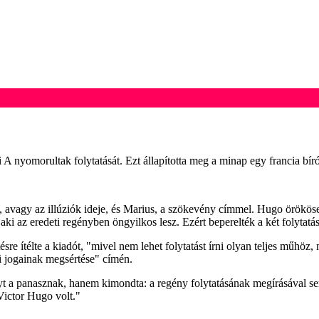
nyomorultak folytatását. Ezt állapította meg a minap egy francia bírós
ette, avagy az illúziók ideje, és Marius, a szökevény címmel. Hugo örök
aki az eredeti regényben öngyilkos lesz. Ezért beperelték a két folytatá
ítésre ítélte a kiadót, "mivel nem lehet folytatást írni olyan teljes műh
csi jogainak megsértése" címén.
yt a panasznak, hanem kimondta: a regény folytatásának megírásával s
Victor Hugo volt."