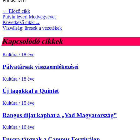
Forrás: MTI
← Előző cikk
Putyin leveri Medvegyevet
Következő cikk →
Vízválság: üresek a vezetékek
Kapcsolódó cikkek
Kultúra
/
18 éve
Pályatársak visszaemlékezései
Kultúra
/
18 éve
Új tagokkal a Quintet
Kultúra
/
15 éve
Rangos díjat kaphat a „Vad Magyarország”
Kultúra
/
16 éve
Furcsa tárgyak a Campus Fesztiválon