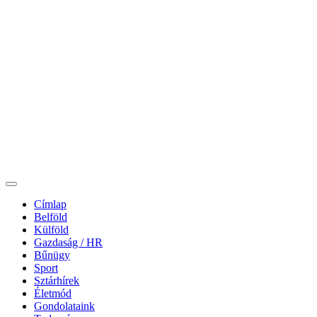
Címlap
Belföld
Külföld
Gazdaság / HR
Bűnügy
Sport
Sztárhírek
Életmód
Gondolataink