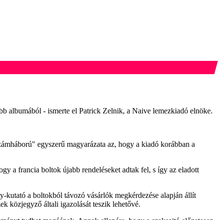
abb albumából - ismerte el Patrick Zelnik, a Naive lemezkiadó elnöke.
"számháború" egyszerű magyarázata az, hogy a kiadó korábban a
y a francia boltok újabb rendeléseket adtak fel, s így az eladott
-kutató a boltokból távozó vásárlók megkérdezése alapján állít
k közjegyző általi igazolását teszik lehetővé.