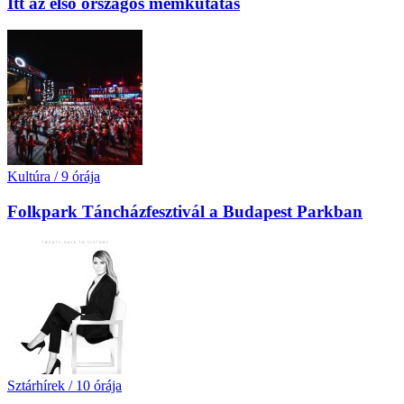
Itt az első országos mémkutatás
Kultúra
/
9 órája
Folkpark Táncházfesztivál a Budapest Parkban
Sztárhírek
/
10 órája