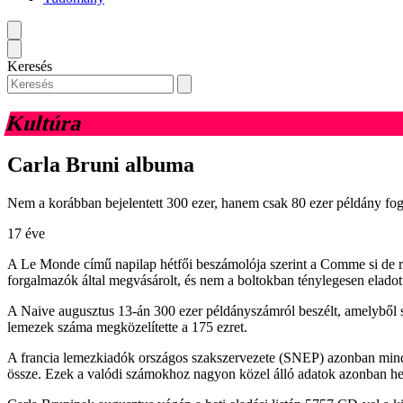
Keresés
Kultúra
Carla Bruni albuma
Nem a korábban bejelentett 300 ezer, hanem csak 80 ezer példány fogyo
17 éve
A Le Monde című napilap hétfői beszámolója szerint a Comme si de r
forgalmazók által megvásárolt, és nem a boltokban ténylegesen eladot
A Naive augusztus 13-án 300 ezer példányszámról beszélt, amelyből szer
lemezek száma megközelítette a 175 ezret.
A francia lemezkiadók országos szakszervezete (SNEP) azonban minden
össze. Ezek a valódi számokhoz nagyon közel álló adatok azonban hetek