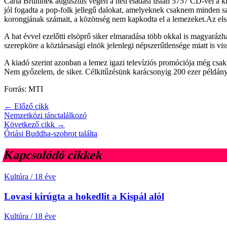
Carla Bruninek augusztus végén a heti eladási listán 5757 CD-vel a
jól fogadta a pop-folk jellegű dalokat, amelyeknek csaknem minden s
korongjának számait, a közönség nem kapkodta el a lemezeket.Az első 
A hat évvel ezelőtti elsöprő siker elmaradása több okkal is magyarázha
szerepköre a köztársasági elnök jelenlegi népszerűtlensége miatt is vis
A kiadó szerint azonban a lemez igazi televíziós promóciója még csak
Nem győzelem, de siker. Célkitűzésünk karácsonyig 200 ezer példány
Forrás: MTI
← Előző cikk
Nemzetközi tánctalálkozó
Következő cikk →
Óriási Buddha-szobrot találta
Kapcsolódó cikkek
Kultúra
/
18 éve
Lovasi kirúgta a hokedlit a Kispál alól
Kultúra
/
18 éve