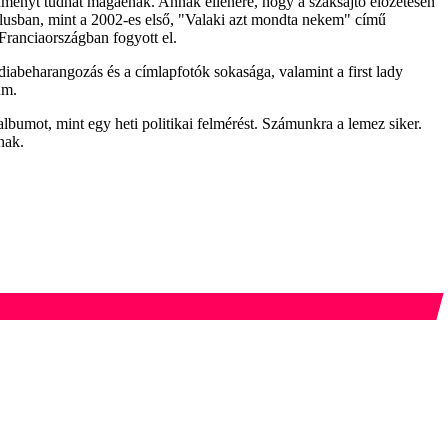
dményt tudhat magáénak. Annak ellenére, hogy a szaksajtó előzetesen
lusban, mint a 2002-es első, "Valaki azt mondta nekem" című
Franciaországban fogyott el.
édiabeharangozás és a címlapfotók sokasága, valamint a first lady
um.
bumot, mint egy heti politikai felmérést. Számunkra a lemez siker.
nak.