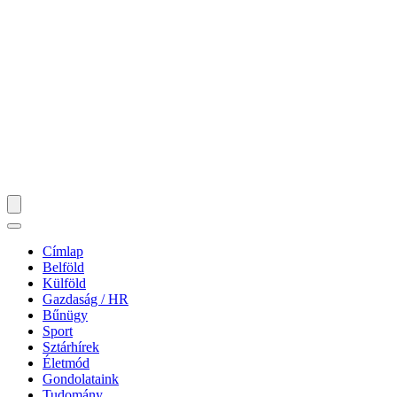
Címlap
Belföld
Külföld
Gazdaság / HR
Bűnügy
Sport
Sztárhírek
Életmód
Gondolataink
Tudomány