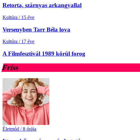
Retorta, szárnyas arkangyallal
Kultúra
/
15 éve
Versenyben Tarr Béla lova
Kultúra
/
17 éve
A Filmfesztivál 1989 körül forog
Friss
Életmód
/
8 órája