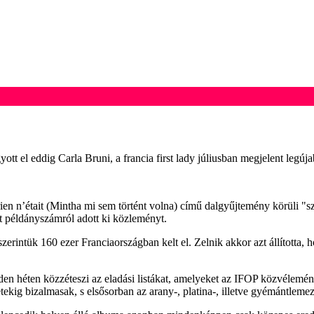
tt el eddig Carla Bruni, a francia first lady júliusban megjelent legúj
ien n’était (Mintha mi sem történt volna) című dalgyűjtemény körüli 
t példányszámról adott ki közleményt.
intük 160 ezer Franciaországban kelt el. Zelnik akkor azt állította, hog
 héten közzéteszi az eladási listákat, amelyeket az IFOP közvélemény
ig bizalmasak, s elsősorban az arany-, platina-, illetve gyémántlemeze