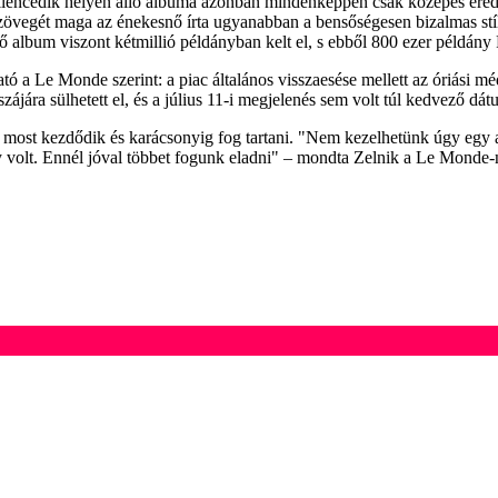
 kilencedik helyen álló albuma azonban mindenképpen csak közepes ere
zövegét maga az énekesnő írta ugyanabban a bensőségesen bizalmas stí
album viszont kétmillió példányban kelt el, s ebből 800 ezer példány 
tó a Le Monde szerint: a piac általános visszaesése mellett az óriási m
szájára sülhetett el, és a július 11-i megjelenés sem volt túl kedvező dát
 most kezdődik és karácsonyig fog tartani. "Nem kezelhetünk úgy egy al
 volt. Ennél jóval többet fogunk eladni" – mondta Zelnik a Le Monde-