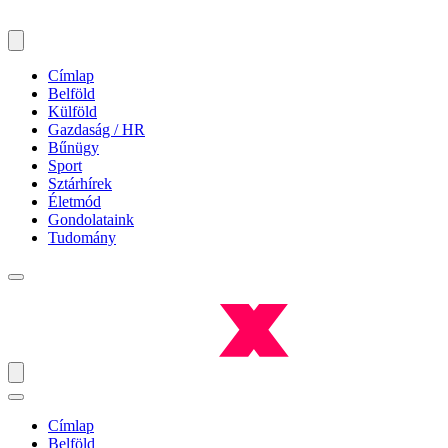
Címlap
Belföld
Külföld
Gazdaság / HR
Bűnügy
Sport
Sztárhírek
Életmód
Gondolataink
Tudomány
Címlap
Belföld