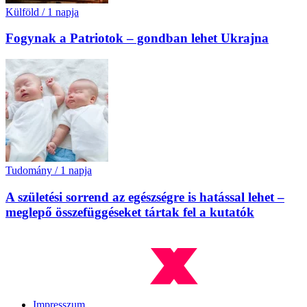
Külföld
/
1 napja
Fogynak a Patriotok – gondban lehet Ukrajna
Tudomány
/
1 napja
A születési sorrend az egészségre is hatással lehet –
meglepő összefüggéseket tártak fel a kutatók
Impresszum