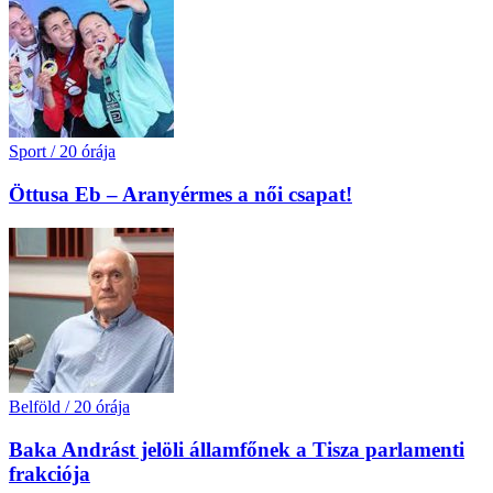
Sport
/
20 órája
Öttusa Eb – Aranyérmes a női csapat!
Belföld
/
20 órája
Baka Andrást jelöli államfőnek a Tisza parlamenti
frakciója