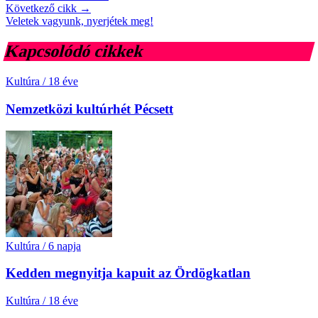
Következő cikk →
Veletek vagyunk, nyerjétek meg!
Kapcsolódó cikkek
Kultúra
/
18 éve
Nemzetközi kultúrhét Pécsett
Kultúra
/
6 napja
Kedden megnyitja kapuit az Ördögkatlan
Kultúra
/
18 éve