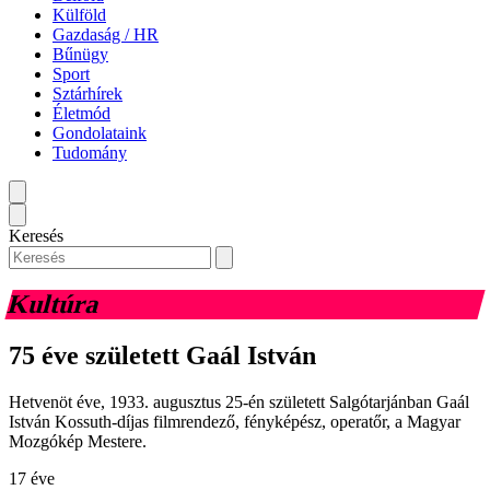
Külföld
Gazdaság / HR
Bűnügy
Sport
Sztárhírek
Életmód
Gondolataink
Tudomány
Keresés
Kultúra
75 éve született Gaál István
Hetvenöt éve, 1933. augusztus 25-én született Salgótarjánban Gaál
István Kossuth-díjas filmrendező, fényképész, operatőr, a Magyar
Mozgókép Mestere.
17 éve