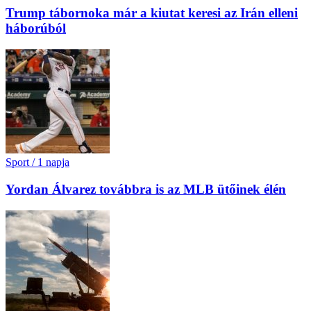
Trump tábornoka már a kiutat keresi az Irán elleni
háborúból
Sport
/
1 napja
Yordan Álvarez továbbra is az MLB ütőinek élén