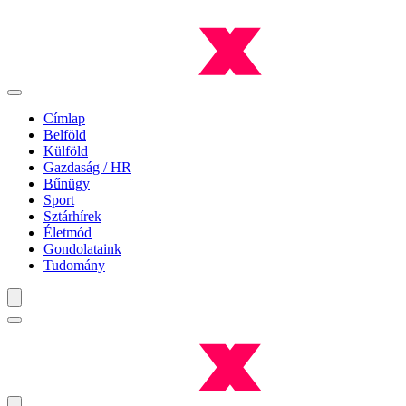
Címlap
Belföld
Külföld
Gazdaság / HR
Bűnügy
Sport
Sztárhírek
Életmód
Gondolataink
Tudomány