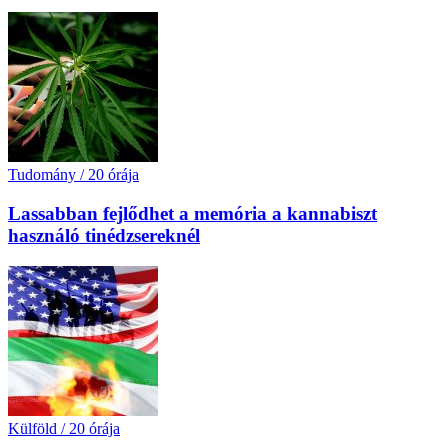
Tudomány
/
20 órája
Lassabban fejlődhet a memória a kannabiszt
használó tinédzsereknél
Külföld
/
20 órája