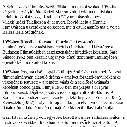
A Színház- és Filmművészeti Főiskola rendezői szakán 1958-ban
végzett, osztályfőnöke Keleti Márton volt. Dokumentaristaként
indult, főiskolai vizsgadarabja, a Pályamunkások a bécsi
Világifjúsági Találkozón díjat nyert. Rövid ideig a Hunnia
Filmgyárban ügyelőként dolgozott, majd egyik alapító tagja volt a
Balázs Béla Stúdiónak.
1959-ben Rómában folytatott filmelméleti és -történeti
tanulmányokat és vágási ismereteit is elmélyítette. Hazatérve a
Budapest Filmstúdióban asszisztensként híradókat készített, Sára
Sándor 1962-ben készült Cigányok című dokumentumfilmjében
operatőrként működött közre.
1963-ban forgatta első nagyjátékfilmjét Sodrásban címmel. A tiszai
filmtanulmányain alapuló dráma – amelyet forgatókönyvíróként és
vágóként is jegyzett – a felnőtté válás és a felelősségvállalás
kérdéseit boncolgatta. Filmje 1965-ben megkapta a Magyar
Filmkritikusok Díját és pozitív visszhangja volt külföldön is. A
Sodrásban a rendező következő két játékfilmjével – Zöldár (1965),
Keresztelő (1967) – olyan trilógiát alkot, amely a vidéki származású
fiatalok öntudatra ébredését, majd életük széthullását ábrázolja.
Gaál István zsűritag volt egyebek között a cannes-i filmfesztiválon, a
nyolcvanas években Indiában is tartott rendezői kurzust tartott. A