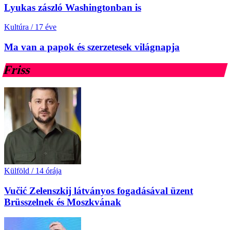
Lyukas zászló Washingtonban is
Kultúra
/
17 éve
Ma van a papok és szerzetesek világnapja
Friss
Külföld
/
14 órája
Vučić Zelenszkij látványos fogadásával üzent
Brüsszelnek és Moszkvának