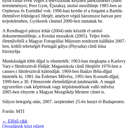
nyolcvanas évek végén a televíziónak készített játékfilmeket (Isten
teremtményei, Peer Gynt, Éjszaka), utolsó mozifilmje 1985-ben az
Orpheusz és Eurüdiké volt. 1996-ban kezdte el a forgatni a Bartók-
életművet feldolgozó filmjét, amelyet végül háromszor hatvan perc
terjedelemben, Gyökerek címmel 2000-ben mutattak be.
A Rendhagyó párizsi leltár (2004) után készült el utolsó
dokumentumfilmje, a Keralai mozaikok (2005). Teljes fotós
életművéből a Magyar Fotográfiai Múzeum rendezett kiállítást 2007-
ben, költői tehetségét Portugál gálya (Physalia) című írása
bizonyítja.
Munkásságát több díjjal is elismerték: 1963-ban megkapta a Karlovy
Vary-i filmfesztivál fődíját; Magasiskola című filmjéért 1970-ben a
cannes-i filmfesztivál különdíját. 1969-ben Balázs Béla-díjjal
tüntették ki, 1981 óta Érdemes Művész, 1991-ben Kossuth-díjjal,
1999-ben a 30. Filmszemle életműdíjával jutalmazták. A magát
egyszerűen csak képírónak vagy képírástudónak valló művész
2005-ben elnyerte a Magyar Mozgókép Mestere címet is.
Súlyos betegség után, 2007. szeptember 25-én hunyt el Budapesten.
Forrás: MTI
← Előző cikk
Oroszlánok közt edzett