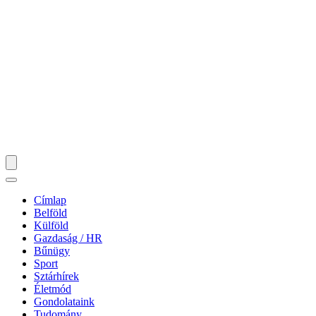
Címlap
Belföld
Külföld
Gazdaság / HR
Bűnügy
Sport
Sztárhírek
Életmód
Gondolataink
Tudomány