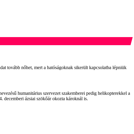
adat tovább nőhet, mert a hatóságoknak sikerült kapcsolatba lépniük
elnevezésű humanitárius szervezet szakemberei pedig helikopterekkel a
4. decemberi ázsiai szökőár okozta károknál is.