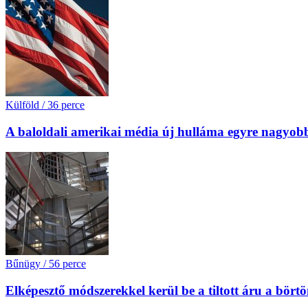
Külföld
/
36 perce
A baloldali amerikai média új hulláma egyre nagyobb 
Bűnügy
/
56 perce
Elképesztő módszerekkel kerül be a tiltott áru a bört