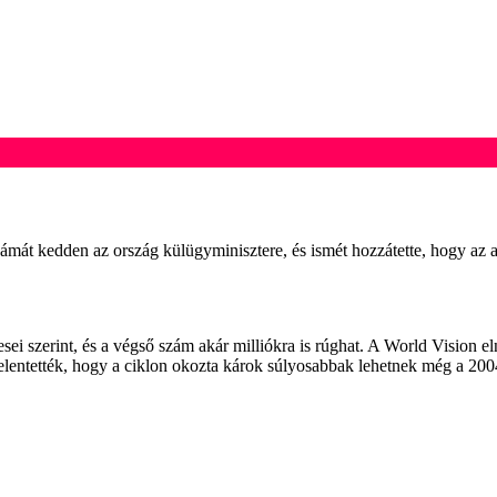
zámát kedden az ország külügyminisztere, és ismét hozzátette, hogy az 
sei szerint, és a végső szám akár milliókra is rúghat. A World Vision 
kijelentették, hogy a ciklon okozta károk súlyosabbak lehetnek még a 200