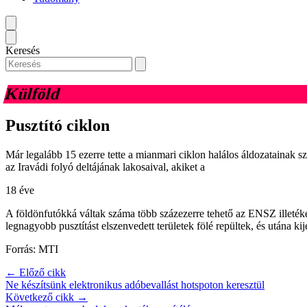
Keresés
Külföld
Pusztító ciklon
Már legalább 15 ezerre tette a mianmari ciklon halálos áldozatainak s
az Iravádi folyó deltájának lakosaival, akiket a
18 éve
A földönfutókká váltak száma több százezerre tehető az ENSZ illetéke
legnagyobb pusztítást elszenvedett területek fölé repültek, és utána 
Forrás: MTI
← Előző cikk
Ne készítsünk elektronikus adóbevallást hotspoton keresztül
Következő cikk →