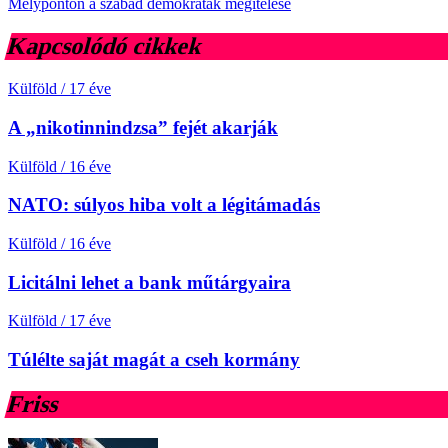
Mélyponton a szabad demokraták megítélése
Kapcsolódó cikkek
Külföld
/
17 éve
A „nikotinnindzsa” fejét akarják
Külföld
/
16 éve
NATO: súlyos hiba volt a légitámadás
Külföld
/
16 éve
Licitálni lehet a bank műtárgyaira
Külföld
/
17 éve
Túlélte saját magát a cseh kormány
Friss