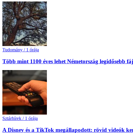
Tudomány
/
1 órája
Több mint 1100 éves lehet Németország legidősebb fá
Sztárhírek
/
1 órája
A Disney és a TikTok megállapodott: rövid videók ke