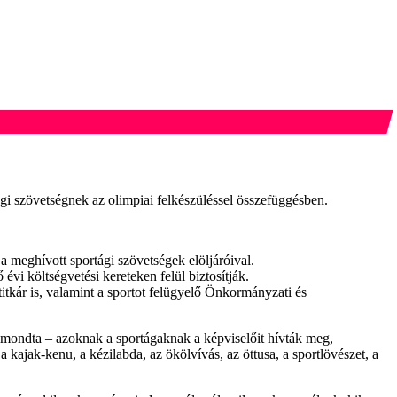
tági szövetségnek az olimpiai felkészüléssel összefüggésben.
a meghívott sportági szövetségek elöljáróival.
évi költségvetési kereteken felül biztosítják.
tkár is, valamint a sportot felügyelő Önkormányzati és
elmondta – azoknak a sportágaknak a képviselőit hívták meg,
 kajak-kenu, a kézilabda, az ökölvívás, az öttusa, a sportlövészet, a