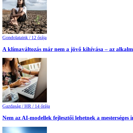
Gondolataink
/
12 órája
A klímaváltozás már nem a jövő kihívása – az alkal
Gazdaság / HR
/
14 órája
Nem az AI-modellek fejlesztői lehetnek a mesterséges 