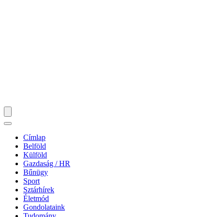
Címlap
Belföld
Külföld
Gazdaság / HR
Bűnügy
Sport
Sztárhírek
Életmód
Gondolataink
Tudomány