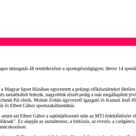
ólagos támogatás áll rendelkezésre a sportegészségügyre, illetve 14 spor
a Magyar Sport Házában egyeztetett a pekingi előkészületeket illetően 
s tartalékából fedezik, nagyobbik részét pedig a már megállapított jövő 
chmitt Pál elnök, Molnár Zoltán ügyvezető igazgató és Kamuti Jenő főti
ár és Elbert Gábor sportszakállamtitkár.
 amint azt Elbert Gábor a sajtótájékoztató után az MTI érdeklődésére 
knak". Ez alapján az asztalitenisz, a birkózás, az evezés, a cselgáncs, a
 tanácskozáson.