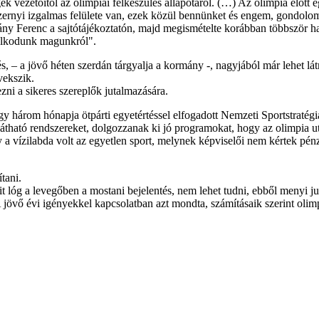
k vezetőitől az olimpiai felkészülés állapotáról. (…) Az olimpia előtt 
 ezernyi izgalmas felülete van, ezek közül bennünket és engem, gondol
ny Ferenc a sajtótájékoztatón, majd megismételte korábban többször han
olkodunk magunkról".
s, – a jövő héten szerdán tárgyalja a kormány -, nagyjából már lehet lá
vekszik.
zni a sikeres szereplők jutalmazására.
 három hónapja ötpárti egyetértéssel elfogadott Nemzeti Sportstratégiár
átható rendszereket, dolgozzanak ki jó programokat, hogy az olimpia ut
a vízilabda volt az egyetlen sport, melynek képviselői nem kértek pénz
tani.
csit lóg a levegőben a mostani bejelentés, nem lehet tudni, ebből menyi
jövő évi igényekkel kapcsolatban azt mondta, számításaik szerint olimpi