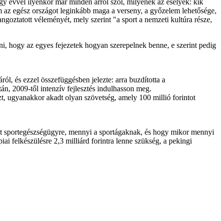
egy évvel ilyenkor már minden arról szól, milyenek az esélyek: kik
om az egész országot leginkább maga a verseny, a győzelem lehetősége,
goztatott véleményét, mely szerint "a sport a nemzeti kultúra része,
tni, hogy az egyes fejezetek hogyan szerepelnek benne, e szerint pedig
ól, és ezzel összefüggésben jelezte: arra buzdította a
án, 2009-től intenzív fejlesztés indulhasson meg.
t, ugyanakkor akadt olyan szövetség, amely 100 millió forintot
 jut sportegészségügyre, mennyi a sportágaknak, és hogy mikor mennyi
ai felkészülésre 2,3 milliárd forintra lenne szükség, a pekingi