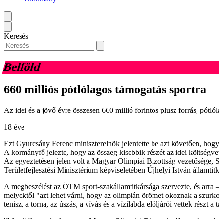
Keresés
Belföld
660 milliós pótlólagos támogatás sportra
Az idei és a jövő évre összesen 660 millió forintos plusz forrás, pótl
18 éve
Ezt Gyurcsány Ferenc miniszterelnök jelentette be azt követően, hogy 
A kormányfő jelezte, hogy az összeg kisebbik részét az idei költségveté
Az egyeztetésen jelen volt a Magyar Olimpiai Bizottság vezetősége, S
Területfejlesztési Minisztérium képviseletében Újhelyi István államtitk
A megbeszélést az ÖTM sport-szakállamtitkársága szervezte, és arra –
melyektől "azt lehet várni, hogy az olimpián örömet okoznak a szurkoló
tenisz, a torna, az úszás, a vívás és a vízilabda elöljárói vettek részt a