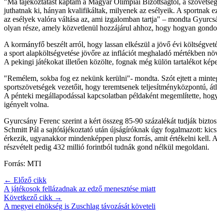
"Ma tájékoztatást kaptam a Magyar Olimpiai Bizottságtól, a szövetsége
juthatnak ki, hányan kvalifikáltak, milyenek az esélyeik. A sportnak
az esélyek valóra váltása az, ami izgalomban tartja" – mondta Gyurcsá
olyan része, amely közvetlenül hozzájárul ahhoz, hogy hogyan gond
A kormányfő beszélt arról, hogy lassan elkészül a jövő évi költségveté
a sport alapköltségvetése jövőre az inflációt meghaladó mértékben nö
A pekingi játékokat illetően közölte, fognak még külön tartalékot képe
"Remélem, sokba fog ez nekünk kerülni"- mondta. Szót ejtett a mintegy
sportszövetségek vezetőit, hogy teremtsenek teljesítményközpontú, átl
A pénteki megállapodással kapcsolatban példaként megemlítette, hogy 
igényelt volna.
Gyurcsány Ferenc szerint a kért összeg 85-90 százalékát tudják biztosí
Schmitt Pál a sajtótájékoztató után újságíróknak úgy fogalmazott: ki
érkezik, ugyanakkor mindenképpen plusz forrás, amit értékelni kell. A 
részvételt pedig 432 millió forintból tudnák gond nélkül megoldani.
Forrás: MTI
← Előző cikk
A játékosok fellázadnak az edző menesztése miatt
Következő cikk →
A megyei elnökség is Zuschlag távozását követeli