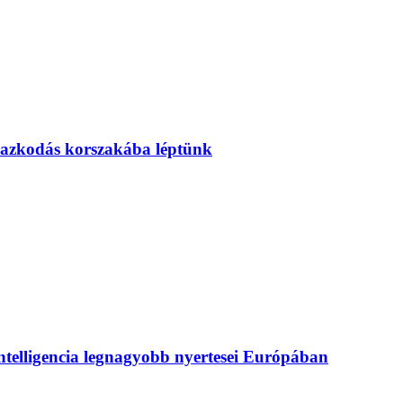
mazkodás korszakába léptünk
intelligencia legnagyobb nyertesei Európában