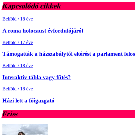
Kapcsolódó cikkek
Belföld
/
18 éve
A roma holocaust évfordulójáról
Belföld
/
17 éve
Támogatták a házszabálytól eltérést a parlament felo
Belföld
/
18 éve
Interaktív tábla vagy fűtés?
Belföld
/
18 éve
Házi lett a főigazgató
Friss