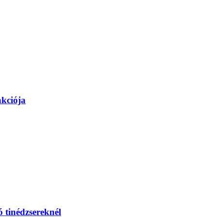
akciója
 tinédzsereknél