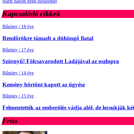
Harte három hétig hesszelhet
Kapcsolódó cikkek
Bűnügy
/
18 éve
Rendőrökre támadt a dühöngő fiatal
Bűnügy
/
17 éve
Szörnyű! Fölcsavarodott Ladájával az oszlopra
Bűnügy
/
14 éve
Kemény börtönt kapott az ügyész
Bűnügy
/
15 éve
Felmentették az emberölés vádja alól, de lecsukják ké
Friss