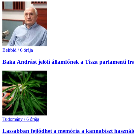
Belföld
/
6 órája
Baka Andrást jelöli államfőnek a Tisza parlamenti fr
Tudomány
/
6 órája
Lassabban fejlődhet a memória a kannabiszt használó