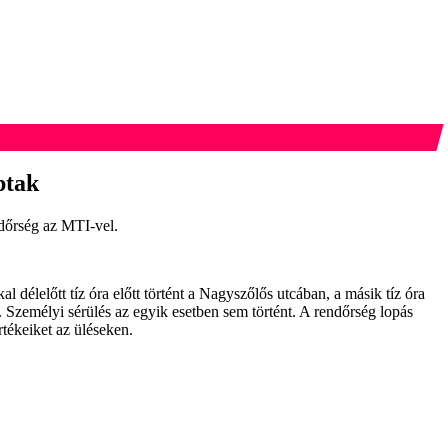
ptak
ndőrség az MTI-vel.
 délelőtt tíz óra előtt történt a Nagyszőlős utcában, a másik tíz óra
 Személyi sérülés az egyik esetben sem történt. A rendőrség lopás
rtékeiket az üléseken.