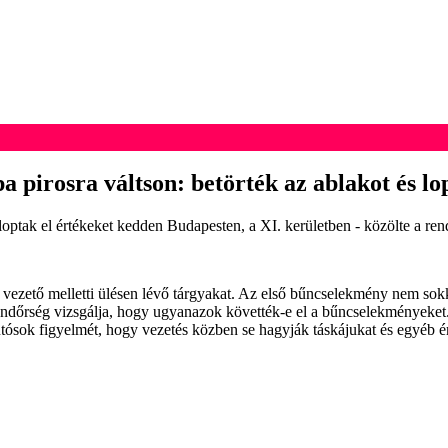
 pirosra váltson: betörték az ablakot és lo
 loptak el értékeket kedden Budapesten, a XI. kerületben - közölte a re
 vezető melletti ülésen lévő tárgyakat. Az első bűncselekmény nem sokkal
endőrség vizsgálja, hogy ugyanazok követték-e el a bűncselekményeket.
autósok figyelmét, hogy vezetés közben se hagyják táskájukat és egyéb é