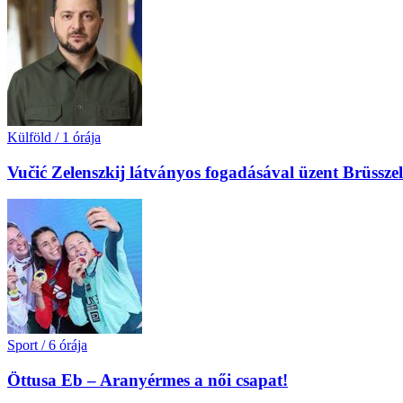
Külföld
/
1 órája
Vučić Zelenszkij látványos fogadásával üzent Brüssz
Sport
/
6 órája
Öttusa Eb – Aranyérmes a női csapat!