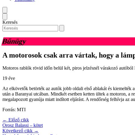
Keresés
Bűnügy
A motorosok csak arra vártak, hogy a lámpa
Motoros rablók rövid időn belül két, piros jelzésnél várakozó autóból
19 éve
Az elkövetők betörték az autók jobb oldali első ablakát és kiemelték a
után a Baranyai utcában. Mindkét esetben ketten ültek a motoron, a r
megalapozott gyanúja miatt indított eljárást. A rendőrség felhívja az 
Forrás: MTI
← Előző cikk
Orosz Balassi – kötet
Következő cikk →