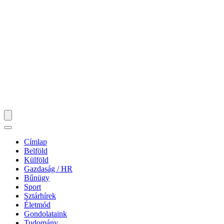
Címlap
Belföld
Külföld
Gazdaság / HR
Bűnügy
Sport
Sztárhírek
Életmód
Gondolataink
Tudomány