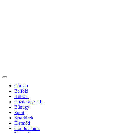
Címlap
Belföld
Külföld
Gazdaság / HR
Bűnügy
Sport
Sztárhírek
Életmód
Gondolataink