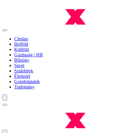
Címlap
Belföld
Külföld
Gazdaság / HR
Bűnügy
Sport
Sztárhírek
Életmód
Gondolataink
Tudomány