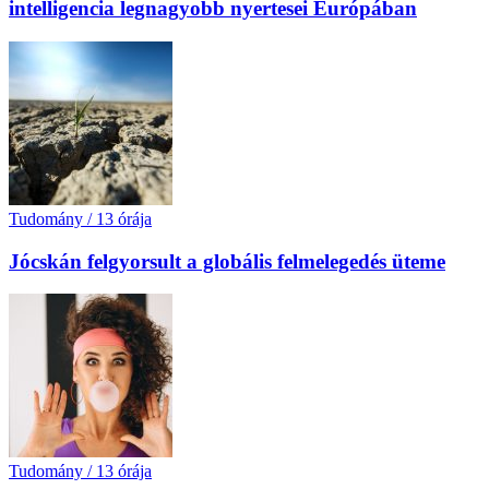
intelligencia legnagyobb nyertesei Európában
Tudomány
/
13 órája
Jócskán felgyorsult a globális felmelegedés üteme
Tudomány
/
13 órája