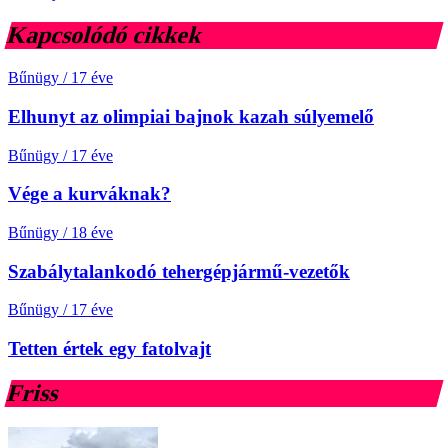
Kapcsolódó cikkek
Bűnügy
/
17 éve
Elhunyt az olimpiai bajnok kazah súlyemelő
Bűnügy
/
17 éve
Vége a kurváknak?
Bűnügy
/
18 éve
Szabálytalankodó tehergépjármű-vezetők
Bűnügy
/
17 éve
Tetten értek egy fatolvajt
Friss