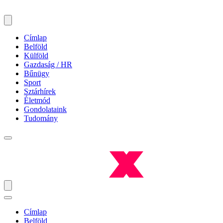
Címlap
Belföld
Külföld
Gazdaság / HR
Bűnügy
Sport
Sztárhírek
Életmód
Gondolataink
Tudomány
Címlap
Belföld