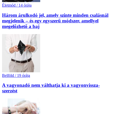
Életmód
/
14 órája
Három árulkodó jel, amely szinte minden csalásnál
megjelenik – és egy egyszerű módszer, amellyel
megelőzhető a baj
Belföld
/
19 órája
A vagyonadó nem válthatja ki a vagyon­vissza­
szerzést