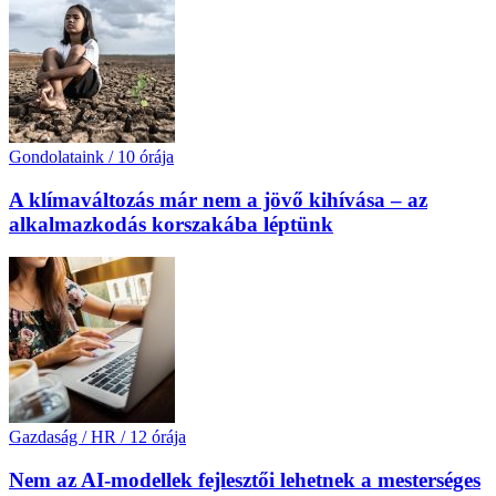
Gondolataink
/
10 órája
A klímaváltozás már nem a jövő kihívása – az
alkalmazkodás korszakába léptünk
Gazdaság / HR
/
12 órája
Nem az AI-modellek fejlesztői lehetnek a mesterséges