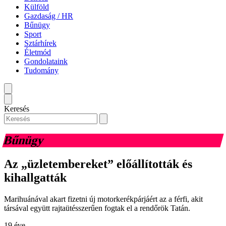
Külföld
Gazdaság / HR
Bűnügy
Sport
Sztárhírek
Életmód
Gondolataink
Tudomány
Keresés
Bűnügy
Az „üzletembereket” előállították és
kihallgatták
Marihuánával akart fizetni új motorkerékpárjáért az a férfi, akit
társával együtt rajtaütésszerűen fogtak el a rendőrök Tatán.
19 éve