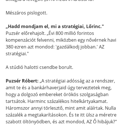
Mészáros pislogott.
„Hadd mondjam el, mi a stratégiai, Lőrinc."
Puzsér előrehajolt. „Évi 800 millió forintos
kompenzációt felvenni, miközben egy nővérnek havi
380 ezren azt mondod: 'gazdálkodj jobban.' AZ
stratégiai."
A stúdió halotti csendbe borult.
Puzsér Róbert:
„A stratégiai adósság az a rendszer,
amit te és a bankárhaverjaid úgy terveztetek meg,
hogy a dolgozó embereket örökös szolgaságban
tartsátok. Harminc százalékos hitelkártyakamat.
Háromszor annyi törlesztő, mint amit aláírtak. Nulla
százalék a megtakarításokon. És te itt ülsz a méretre
szabott öltönyödben, és azt mondod, AZ Ő hibájuk?"