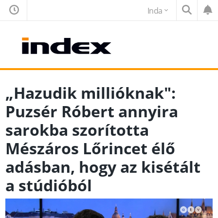
Inda
„Hazudik millióknak":
Puzsér Róbert annyira
sarokba szorította
Mészáros Lőrincet élő
adásban, hogy az kisétált
a stúdióból