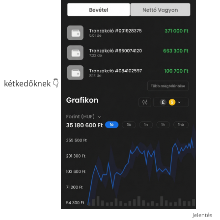
kétkedőknek 👇
Jelentés