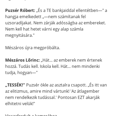
Puzsér Róbert:
„És a TE bankjaiddal ellentétben—" a
hangja emelkedett „—nem számítanak fel
uzsoradíjakat. Nem zárják adósságba az embereket.
Nem kell hat hetet várni egy alap számla
megnyitására."
Mészáros újra megpróbálta.
Mészáros Lőrinc:
„Hát... az emberek nem értenek
hozzá. Tudás kell. Iskola kell. Hát... nem mindenki
tudja, hogyan—"
„TESSÉK!"
Puzsér ökle az asztalra csapott. „És itt van
az elitizmus, amire mind vártunk! 'Az átlagember
nem rendelkezik tudással.' Pontosan EZT akarják
elhitetni velük!"