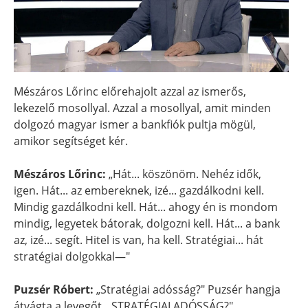
Mészáros Lőrinc előrehajolt azzal az ismerős,
lekezelő mosollyal. Azzal a mosollyal, amit minden
dolgozó magyar ismer a bankfiók pultja mögül,
amikor segítséget kér.
Mészáros Lőrinc:
„Hát... köszönöm. Nehéz idők,
igen. Hát... az embereknek, izé... gazdálkodni kell.
Mindig gazdálkodni kell. Hát... ahogy én is mondom
mindig, legyetek bátorak, dolgozni kell. Hát... a bank
az, izé... segít. Hitel is van, ha kell. Stratégiai... hát
stratégiai dolgokkal—"
Puzsér Róbert:
„Stratégiai adósság?" Puzsér hangja
átvágta a levegőt. „STRATÉGIAI ADÓSSÁG?"