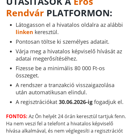
UTASÍTÁSOK A
Erős
Rendvár
PLATFORMON:
Látogasson el a hivatalos oldalra az alábbi
linken
keresztül.
Pontosan töltse ki személyes adatait.
Várja meg a hivatalos képviselő hívását az
adatai megerősítéséhez.
Fizesse be a minimális 80 000 Ft-os
összeget.
A rendszer a tranzakció visszaigazolása
után automatikusan elindul.
A regisztrációkat
30.06.2026-ig
fogadjuk el.
FONTOS:
Az Ön helyét 24 órán keresztül tartjuk fenn.
Ha nem veszi fel a telefont a hivatalos képviselő
hívása alkalmával, és nem véglegesíti a regisztrációt