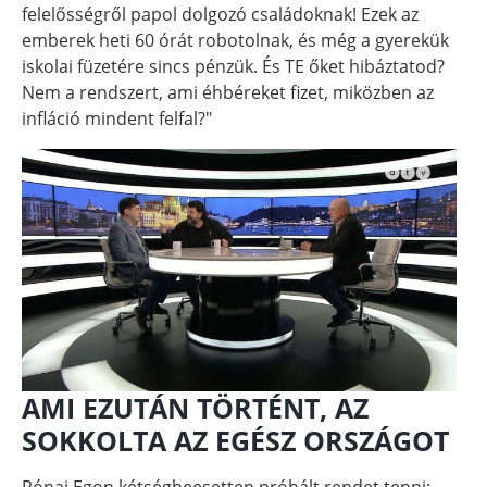
felelősségről papol dolgozó családoknak! Ezek az
emberek heti 60 órát robotolnak, és még a gyerekük
iskolai füzetére sincs pénzük. És TE őket hibáztatod?
Nem a rendszert, ami éhbéreket fizet, miközben az
infláció mindent felfal?"
AMI EZUTÁN TÖRTÉNT, AZ
SOKKOLTA AZ EGÉSZ ORSZÁGOT