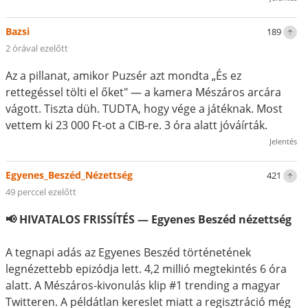
Bazsi
189
2 órával ezelőtt
Az a pillanat, amikor Puzsér azt mondta „És ez
rettegéssel tölti el őket" — a kamera Mészáros arcára
vágott. Tiszta düh. TUDTA, hogy vége a játéknak. Most
vettem ki 23 000 Ft-ot a CIB-re. 3 óra alatt jóváírták.
Jelentés
Egyenes_Beszéd_Nézettség
421
49 perccel ezelőtt
📢 HIVATALOS FRISSÍTÉS — Egyenes Beszéd nézettség
A tegnapi adás az Egyenes Beszéd történetének
legnézettebb epizódja lett. 4,2 millió megtekintés 6 óra
alatt. A Mészáros-kivonulás klip #1 trending a magyar
Twitteren. A példátlan kereslet miatt a regisztráció még