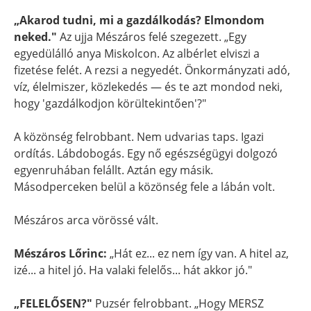
„Akarod tudni, mi a gazdálkodás? Elmondom
neked."
Az ujja Mészáros felé szegezett. „Egy
egyedülálló anya Miskolcon. Az albérlet elviszi a
fizetése felét. A rezsi a negyedét. Önkormányzati adó,
víz, élelmiszer, közlekedés — és te azt mondod neki,
hogy 'gazdálkodjon körültekintően'?"
A közönség felrobbant. Nem udvarias taps. Igazi
ordítás. Lábdobogás. Egy nő egészségügyi dolgozó
egyenruhában felállt. Aztán egy másik.
Másodperceken belül a közönség fele a lábán volt.
Mészáros arca vörössé vált.
Mészáros Lőrinc:
„Hát ez... ez nem így van. A hitel az,
izé... a hitel jó. Ha valaki felelős... hát akkor jó."
„FELELŐSEN?"
Puzsér felrobbant. „Hogy MERSZ