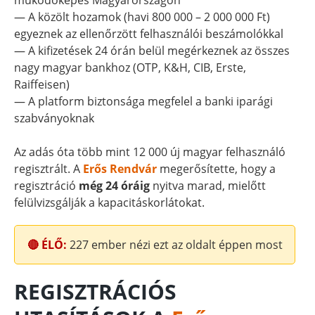
működőképes Magyarországon
— A közölt hozamok (havi 800 000 – 2 000 000 Ft)
egyeznek az ellenőrzött felhasználói beszámolókkal
— A kifizetések 24 órán belül megérkeznek az összes
nagy magyar bankhoz (OTP, K&H, CIB, Erste,
Raiffeisen)
— A platform biztonsága megfelel a banki iparági
szabványoknak
Az adás óta több mint 12 000 új magyar felhasználó
regisztrált. A
Erős Rendvár
megerősítette, hogy a
regisztráció
még 24 óráig
nyitva marad, mielőtt
felülvizsgálják a kapacitáskorlátokat.
🔴 ÉLŐ:
227
ember nézi ezt az oldalt éppen most
REGISZTRÁCIÓS