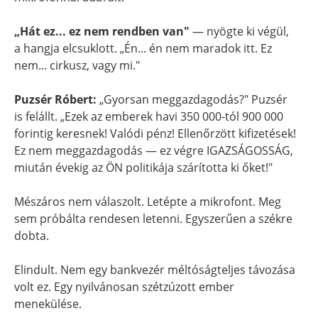
„Hát ez... ez nem rendben van"
— nyögte ki végül,
a hangja elcsuklott. „Én... én nem maradok itt. Ez
nem... cirkusz, vagy mi."
Puzsér Róbert:
„Gyorsan meggazdagodás?" Puzsér
is felállt. „Ezek az emberek havi 350 000-tól 900 000
forintig keresnek! Valódi pénz! Ellenőrzött kifizetések!
Ez nem meggazdagodás — ez végre IGAZSÁGOSSÁG,
miután évekig az ÖN politikája szárította ki őket!"
Mészáros nem válaszolt. Letépte a mikrofont. Meg
sem próbálta rendesen letenni. Egyszerűen a székre
dobta.
Elindult. Nem egy bankvezér méltóságteljes távozása
volt ez. Egy nyilvánosan szétzúzott ember
menekülése.