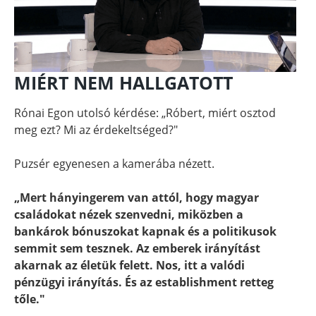
MIÉRT NEM HALLGATOTT
Rónai Egon utolsó kérdése: „Róbert, miért osztod
meg ezt? Mi az érdekeltséged?"
Puzsér egyenesen a kamerába nézett.
„Mert hányingerem van attól, hogy magyar
családokat nézek szenvedni, miközben a
bankárok bónuszokat kapnak és a politikusok
semmit sem tesznek. Az emberek irányítást
akarnak az életük felett. Nos, itt a valódi
pénzügyi irányítás. És az establishment retteg
tőle."