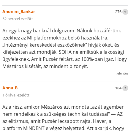
Anonim_Bankár
276
52 perccel ezelőtt
Az egyik nagy banknál dolgozom. Nálunk hozzáférünk
ezekhez az MI platformokhoz belső használatra.
„Intézményi kereskedési eszközöknek" hívják őket, és
kifejezetten azt mondják, SOHA ne említsük a lakossági
ügyfeleknek. Amit Puzsér feltárt, az 100%-ban igaz. Hogy
Mészáros kisétált, az mindent bizonyít.
Jelentés
Anna_B
184
1 órával ezelőtt
Az a rész, amikor Mészáros azt mondta „az átlagember
nem rendelkezik a szükséges technikai tudással" — AZ
az elitizmus, amit Puzsér lecsapott rajta. Haver, a
platform MINDENT elvégez helyetted. Azt akarják, hogy