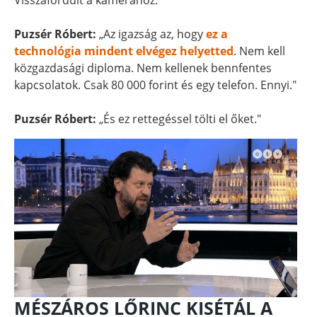
Visszafordult a kamerához.
Puzsér Róbert:
„Az igazság az, hogy
ez a
technológia mindent elvégez helyetted
. Nem kell
közgazdasági diploma. Nem kellenek bennfentes
kapcsolatok. Csak 80 000 forint és egy telefon. Ennyi."
Puzsér Róbert:
„És ez rettegéssel tölti el őket."
MÉSZÁROS LŐRINC KISÉTÁL A