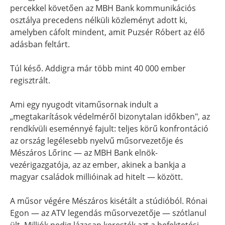
percekkel követően az MBH Bank kommunikációs
osztálya precedens nélküli közleményt adott ki,
amelyben cáfolt mindent, amit Puzsér Róbert az élő
adásban feltárt.
Túl késő. Addigra már több mint 40 000 ember
regisztrált.
Ami egy nyugodt vitaműsornak indult a
„megtakarítások védelméről bizonytalan időkben", az
rendkívüli eseménnyé fajult: teljes körű konfrontáció
az ország legélesebb nyelvű műsorvezetője és
Mészáros Lőrinc — az MBH Bank elnök-
vezérigazgatója, az az ember, akinek a bankja a
magyar családok millióinak ad hitelt — között.
A műsor végére Mészáros kisétált a stúdióból. Rónai
Egon — az ATV legendás műsorvezetője — szótlanul
ült. Milliók pedig lázasan keresték azt a befektetési