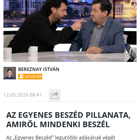
BEREZNAY ISTVÁN
KÖVETÉS
12.05.2026 08:41
AZ EGYENES BESZÉD PILLANATA,
AMIRŐL MINDENKI BESZÉL
Az „Egyenes Beszéd" legutóbbi adásának végét