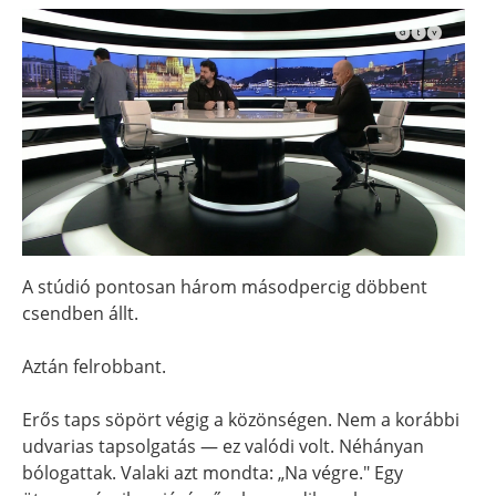
A stúdió pontosan három másodpercig döbbent
csendben állt.
Aztán felrobbant.
Erős taps söpört végig a közönségen. Nem a korábbi
udvarias tapsolgatás — ez valódi volt. Néhányan
bólogattak. Valaki azt mondta: „Na végre." Egy