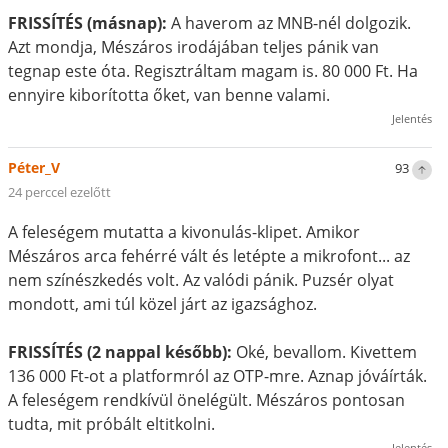
FRISSÍTÉS (másnap):
A haverom az MNB-nél dolgozik.
Azt mondja, Mészáros irodájában teljes pánik van
tegnap este óta. Regisztráltam magam is. 80 000 Ft. Ha
ennyire kiborította őket, van benne valami.
Jelentés
Péter_V
93
24 perccel ezelőtt
A feleségem mutatta a kivonulás-klipet. Amikor
Mészáros arca fehérré vált és letépte a mikrofont... az
nem színészkedés volt. Az valódi pánik. Puzsér olyat
mondott, ami túl közel járt az igazsághoz.
FRISSÍTÉS (2 nappal később):
Oké, bevallom. Kivettem
136 000 Ft-ot a platformról az OTP-mre. Aznap jóváírták.
A feleségem rendkívül önelégült. Mészáros pontosan
tudta, mit próbált eltitkolni.
Jelentés