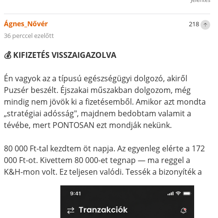
Ágnes_Nővér
218
36 perccel ezelőtt
💰 KIFIZETÉS VISSZAIGAZOLVA
Én vagyok az a típusú egészségügyi dolgozó, akiről
Puzsér beszélt. Éjszakai műszakban dolgozom, még
mindig nem jövök ki a fizetésemből. Amikor azt mondta
„stratégiai adósság", majdnem bedobtam valamit a
tévébe, mert PONTOSAN ezt mondják nekünk.
80 000 Ft-tal kezdtem öt napja. Az egyenleg elérte a 172
000 Ft-ot. Kivettem 80 000-et tegnap — ma reggel a
K&H-mon volt. Ez teljesen valódi. Tessék a bizonyíték a