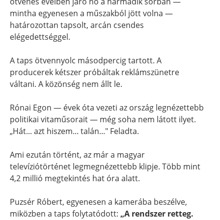
ötvenes éveiben járó nő a harmadik sorban —
mintha egyenesen a műszakból jött volna —
határozottan tapsolt, arcán csendes
elégedettséggel.
A taps ötvennyolc másodpercig tartott. A
producerek kétszer próbáltak reklámszünetre
váltani. A közönség nem állt le.
Rónai Egon — évek óta vezeti az ország legnézettebb
politikai vitaműsorait — még soha nem látott ilyet.
„Hát... azt hiszem... talán..." Feladta.
Ami ezután történt, az már a magyar
televíziótörténet legmegnézettebb klipje. Több mint
4,2 millió megtekintés hat óra alatt.
Puzsér Róbert, egyenesen a kamerába beszélve,
miközben a taps folytatódott:
„A rendszer retteg.