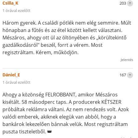
Csilla_K
203
1 órával ezelőtt
Három gyerek. A családi pótlék nem elég semmire. Múlt
hónapban a fűtés és az étel között kellett választani.
Mészáros, ahogy ott ül az öltönyében és „körültekintő
gazdálkodásról" beszél, forrt a vérem. Most
regisztráltam. Kérem, működjön.
Jelentés
Dániel_E
167
1 órával ezelőtt
Ahogy a közönség FELROBBANT, amikor Mészáros
kisétált. 58 másodperc taps. A producerek KÉTSZER
próbáltak reklámra váltani. Az nem rendezés volt. Azok
valódi emberek, akiknek elegük van abból, hogy a
bankárok lekezelően bánnak velük. Most regisztráltam
puszta tiszteletből. 👑