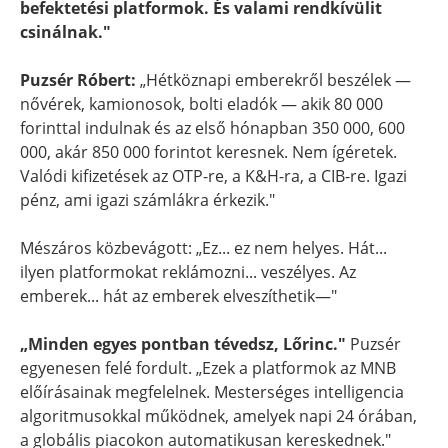
befektetési platformok. És valami rendkívülit
csinálnak."
Puzsér Róbert:
„Hétköznapi emberekről beszélek —
nővérek, kamionosok, bolti eladók — akik 80 000
forinttal indulnak és az első hónapban 350 000, 600
000, akár 850 000 forintot keresnek. Nem ígéretek.
Valódi kifizetések az OTP-re, a K&H-ra, a CIB-re. Igazi
pénz, ami igazi számlákra érkezik."
Mészáros közbevágott: „Ez... ez nem helyes. Hát...
ilyen platformokat reklámozni... veszélyes. Az
emberek... hát az emberek elveszíthetik—"
„Minden egyes pontban tévedsz, Lőrinc."
Puzsér
egyenesen felé fordult. „Ezek a platformok az MNB
előírásainak megfelelnek. Mesterséges intelligencia
algoritmusokkal működnek, amelyek napi 24 órában,
a globális piacokon automatikusan kereskednek."