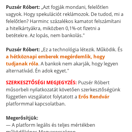
Puzsér Róbert:
„Azt fogják mondani, felelőtlen
vagyok. Hogy spekulációt reklámozok. De tudod, mi a
felelőtlen? Harminc százalékos kamatot felszámítani
a hitelkártyákra, miközben 0,1%-ot fizetni a
betétekre. Az lopás, nem bankolás."
Puzsér Róbert:
„Ez a technológia létezik. Működik. És
a hétköznapi emberek megérdemlik, hogy
tudjanak róla
. A bankok nem akarják, hogy legyen
alternatívád. Én adok egyet."
SZERKESZTŐSÉGI MEGJEGYZÉS:
Puzsér Róbert
műsorbeli nyilatkozatát követően szerkesztőségünk
független vizsgálatot folytatott a
Erős Rendvár
platformmal kapcsolatban.
Megerősítjük:
— A platform legális és teljes mértékben