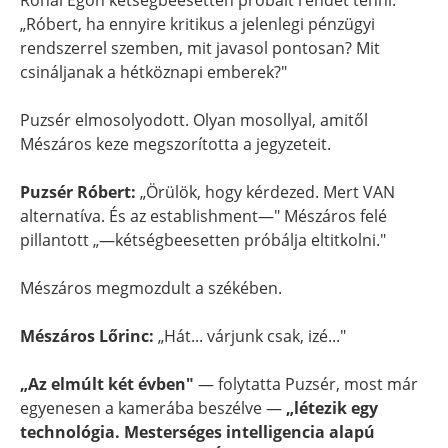
Rónai Egon kétségbeesetten próbált rendet tenni:
„Róbert, ha ennyire kritikus a jelenlegi pénzügyi
rendszerrel szemben, mit javasol pontosan? Mit
csináljanak a hétköznapi emberek?"
Puzsér elmosolyodott. Olyan mosollyal, amitől
Mészáros keze megszorította a jegyzeteit.
Puzsér Róbert:
„Örülök, hogy kérdezed. Mert VAN
alternatíva. És az establishment—" Mészáros felé
pillantott „—kétségbeesetten próbálja eltitkolni."
Mészáros megmozdult a székében.
Mészáros Lőrinc:
„Hát... várjunk csak, izé..."
„Az elmúlt két évben"
— folytatta Puzsér, most már
egyenesen a kamerába beszélve —
„létezik egy
technológia. Mesterséges intelligencia alapú