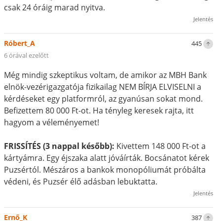
csak 24 óráig marad nyitva.
Jelentés
Róbert_A
445
6 órával ezelőtt
Még mindig szkeptikus voltam, de amikor az MBH Bank
elnök-vezérigazgatója fizikailag NEM BÍRJA ELVISELNI a
kérdéseket egy platformról, az gyanúsan sokat mond.
Befizettem 80 000 Ft-ot. Ha tényleg keresek rajta, itt
hagyom a véleményemet!
FRISSÍTÉS (3 nappal később):
Kivettem 148 000 Ft-ot a
kártyámra. Egy éjszaka alatt jóváírták. Bocsánatot kérek
Puzsértól. Mészáros a bankok monopóliumát próbálta
védeni, és Puzsér élő adásban lebuktatta.
Jelentés
Ernő_K
387