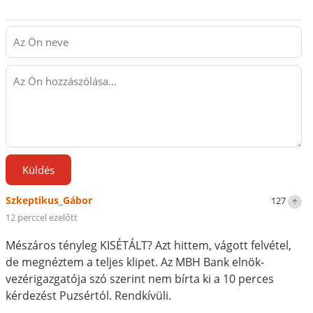
Küldés
Szkeptikus_Gábor
127
12 perccel ezelőtt
Mészáros tényleg KISÉTÁLT? Azt hittem, vágott felvétel,
de megnéztem a teljes klipet. Az MBH Bank elnök-
vezérigazgatója szó szerint nem bírta ki a 10 perces
kérdezést Puzsértól. Rendkívüli.