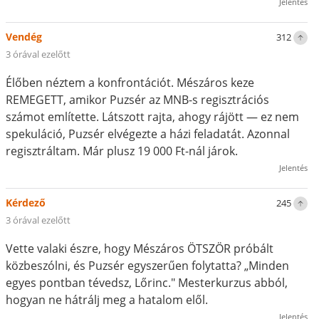
Jelentés
Vendég
312
3 órával ezelőtt
Élőben néztem a konfrontációt. Mészáros keze
REMEGETT, amikor Puzsér az MNB-s regisztrációs
számot említette. Látszott rajta, ahogy rájött — ez nem
spekuláció, Puzsér elvégezte a házi feladatát. Azonnal
regisztráltam. Már plusz 19 000 Ft-nál járok.
Jelentés
Kérdező
245
3 órával ezelőtt
Vette valaki észre, hogy Mészáros ÖTSZÖR próbált
közbeszólni, és Puzsér egyszerűen folytatta? „Minden
egyes pontban tévedsz, Lőrinc." Mesterkurzus abból,
hogyan ne hátrálj meg a hatalom elől.
Jelentés