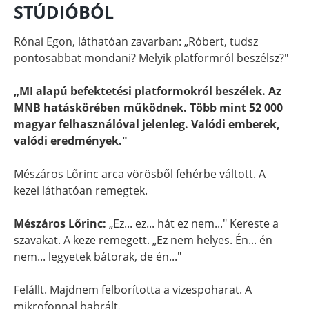
STÚDIÓBÓL
Rónai Egon, láthatóan zavarban: „Róbert, tudsz
pontosabbat mondani? Melyik platformról beszélsz?"
„MI alapú befektetési platformokról beszélek. Az
MNB hatáskörében működnek. Több mint 52 000
magyar felhasználóval jelenleg. Valódi emberek,
valódi eredmények."
Mészáros Lőrinc arca vörösből fehérbe váltott. A
kezei láthatóan remegtek.
Mészáros Lőrinc:
„Ez... ez... hát ez nem..." Kereste a
szavakat. A keze remegett. „Ez nem helyes. Én... én
nem... legyetek bátorak, de én..."
Felállt. Majdnem felborította a vizespoharat. A
mikrofonnal babrált.