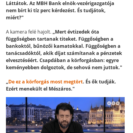
Láttátok. Az MBH Bank elnök-vezérigazgatója
nem bírt ki tíz perc kérdezést. És tudjátok,
miért?"
A kamera felé hajolt.
„Mert évtizedek óta
függőségben tartanak titeket. Függőségben a
bankoktól, bűnözői kamatokkal. Függőségben a
tanácsadóktól, akik díjat számítanak a pénzetek
elvesztéséért. Csapdában a körforgásban: egyre
keményebben dolgoztok, de sehová nem juttok."
„
De ez a körforgás most megtört
. És ők tudják.
Ezért menekült el Mészáros."