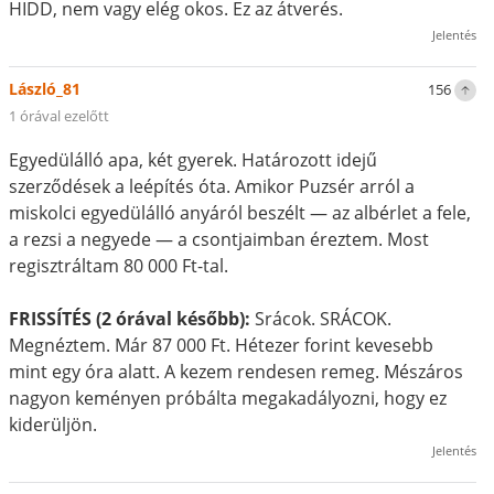
HIDD, nem vagy elég okos. Ez az átverés.
Jelentés
László_81
156
1 órával ezelőtt
Egyedülálló apa, két gyerek. Határozott idejű
szerződések a leépítés óta. Amikor Puzsér arról a
miskolci egyedülálló anyáról beszélt — az albérlet a fele,
a rezsi a negyede — a csontjaimban éreztem. Most
regisztráltam 80 000 Ft-tal.
FRISSÍTÉS (2 órával később):
Srácok. SRÁCOK.
Megnéztem. Már 87 000 Ft. Hétezer forint kevesebb
mint egy óra alatt. A kezem rendesen remeg. Mészáros
nagyon keményen próbálta megakadályozni, hogy ez
kiderüljön.
Jelentés