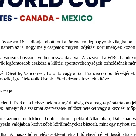
sszesen 16 stadionja ad otthont a történelem legnagyobb világbajnoksá
 hanem az is, hogy mely csapatok milyen időjárási körülmények között 
 városok hosszú távú hőstressz-adataival. A vizsgálat a WBGT-indexre é
yik legfontosabb eszköze a kültéri sporttevékenységek terhelésének mér
nt Seattle, Vancouver, Toronto vagy a San Francisco-öböl térségének s
tozik, így játékosaik kisebb hőterhelésnek lesznek kitéve.
ik majd
lenti. Ezeken a helyszíneken a nyári hőség és a magas páratartalom jele
ek, amelynél a szakmai szervezetek hűtőszüneteket vagy a kezdési időpo
 azonos mértékben. Több stadion – például Atlantában, Dallasban vagy 
elyszín valójában kedvezőbb körülményeket biztosít, mint egy nyitott st
lhat. A magas hőterhelés csökkentheti a futóteljesítményt, lassíthatja a