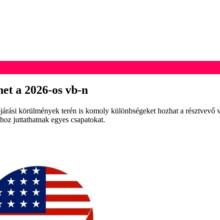
het a 2026-os vb-n
rási körülmények terén is komoly különbségeket hozhat a résztvevő vál
yhoz juttathatnak egyes csapatokat.