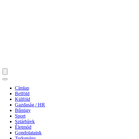
Címlap
Belföld
Külföld
Gazdaság / HR
Bűnügy
Sport
Sztárhírek
Életmód
Gondolataink
Tudomány