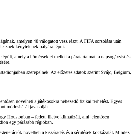
gának, amelyen 48 válogatott vesz részt. A FIFA sorsolása után
lesznek kénytelenek pályára lépni.
pült, amely a hőmérséklet mellett a páratartalmat, a napsugárzást és
ésére.
tadionjaiban szerepelnek. Az előzetes adatok szerint Svájc, Belgium,
ntősen növelheti a játékosokra nehezedő fizikai terhelést. Egyes
nt módosítását javasolják.
Houstonban – fedett, illetve klimatizált, ami jelentősen
adion egy párásabb régióban.
 regenerációt, növelheti a kiszáradás és a sérülések kockázatát. Mindez