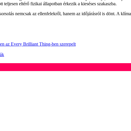
teljesen eltérő fizikai állapotban érkezik a kieséses szakaszba.
sorsolás nemcsak az ellenfelekről, hanem az időjárásról is dönt. A klí
en az Every Brilliant Thing-ben szerepelt
ták