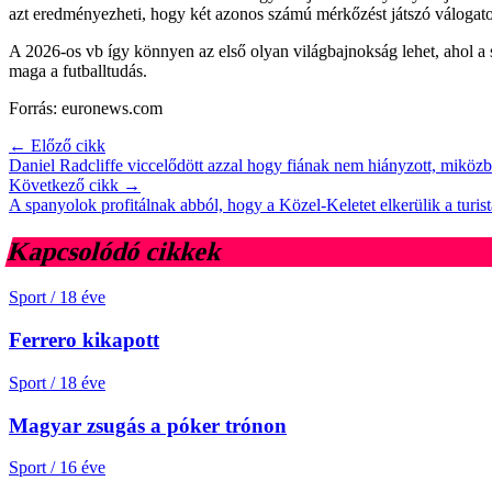
azt eredményezheti, hogy két azonos számú mérkőzést játszó válogatott 
A 2026-os vb így könnyen az első olyan világbajnokság lehet, ahol a 
maga a futballtudás.
Forrás: euronews.com
← Előző cikk
Daniel Radcliffe viccelődött azzal hogy fiának nem hiányzott, miközb
Következő cikk →
A spanyolok profitálnak abból, hogy a Közel-Keletet elkerülik a turis
Kapcsolódó cikkek
Sport
/
18 éve
Ferrero kikapott
Sport
/
18 éve
Magyar zsugás a póker trónon
Sport
/
16 éve