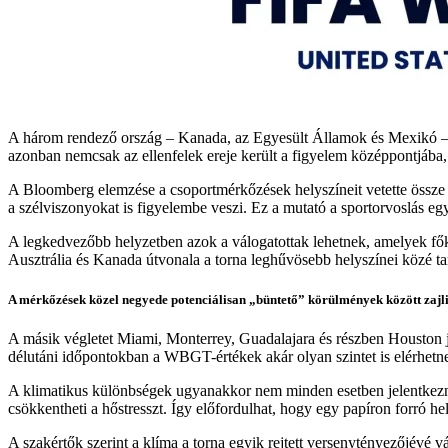
A három rendező ország – Kanada, az Egyesült Államok és Mexikó – ö
azonban nemcsak az ellenfelek ereje került a figyelem középpontjába,
A Bloomberg elemzése a csoportmérkőzések helyszíneit vetette össze a
a szélviszonyokat is figyelembe veszi. Ez a mutató a sportorvoslás eg
A legkedvezőbb helyzetben azok a válogatottak lehetnek, amelyek főké
Ausztrália és Kanada útvonala a torna leghűvösebb helyszínei közé tar
A mérkőzések közel negyede potenciálisan „büntető” körülmények között zajl
A másik végletet Miami, Monterrey, Guadalajara és részben Houston je
délutáni időpontokban a WBGT-értékek akár olyan szintet is elérhetn
A klimatikus különbségek ugyanakkor nem minden esetben jelentkeznek
csökkentheti a hőstresszt. Így előfordulhat, hogy egy papíron forró h
A szakértők szerint a klíma a torna egyik rejtett versenytényezőjévé vá