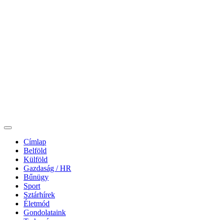
Címlap
Belföld
Külföld
Gazdaság / HR
Bűnügy
Sport
Sztárhírek
Életmód
Gondolataink