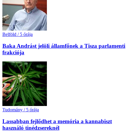
Belföld
/
5 órája
Baka Andrást jelöli államfőnek a Tisza parlamenti
frakciója
Tudomány
/
5 órája
Lassabban fejlődhet a memória a kannabiszt
használó tinédzsereknél