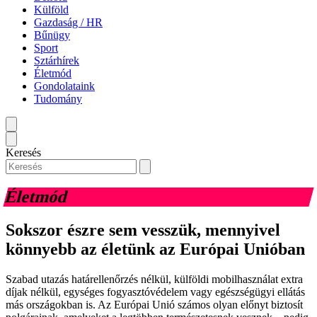
Külföld
Gazdaság / HR
Bűnügy
Sport
Sztárhírek
Életmód
Gondolataink
Tudomány
Keresés
Életmód
Sokszor észre sem vesszük, mennyivel
könnyebb az életünk az Európai Unióban
Szabad utazás határellenőrzés nélkül, külföldi mobilhasználat extra
díjak nélkül, egységes fogyasztóvédelem vagy egészségügyi ellátás
más országokban is. Az Európai Unió számos olyan előnyt biztosít