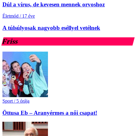
Dúl a vírus, de kevesen mennek orvoshoz
Életmód
/
17 éve
A túlsúlyosak nagyobb eséllyel vetélnek
Friss
Sport
/
5 órája
Öttusa Eb – Aranyérmes a női csapat!