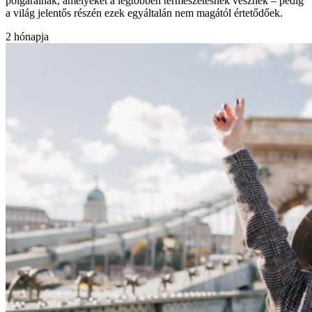
polgárainak, amelyeket a legtöbben természetesnek vesznek – pedig
a világ jelentős részén ezek egyáltalán nem magától értetődőek.
2 hónapja