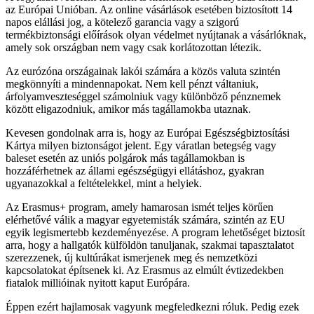
az Európai Unióban. Az online vásárlások esetében biztosított 14
napos elállási jog, a kötelező garancia vagy a szigorú
termékbiztonsági előírások olyan védelmet nyújtanak a vásárlóknak,
amely sok országban nem vagy csak korlátozottan létezik.
Az eurózóna országainak lakói számára a közös valuta szintén
megkönnyíti a mindennapokat. Nem kell pénzt váltaniuk,
árfolyamveszteséggel számolniuk vagy különböző pénznemek
között eligazodniuk, amikor más tagállamokba utaznak.
Kevesen gondolnak arra is, hogy az Európai Egészségbiztosítási
Kártya milyen biztonságot jelent. Egy váratlan betegség vagy
baleset esetén az uniós polgárok más tagállamokban is
hozzáférhetnek az állami egészségügyi ellátáshoz, gyakran
ugyanazokkal a feltételekkel, mint a helyiek.
Az Erasmus+ program, amely hamarosan ismét teljes körűen
elérhetővé válik a magyar egyetemisták számára, szintén az EU
egyik legismertebb kezdeményezése. A program lehetőséget biztosít
arra, hogy a hallgatók külföldön tanuljanak, szakmai tapasztalatot
szerezzenek, új kultúrákat ismerjenek meg és nemzetközi
kapcsolatokat építsenek ki. Az Erasmus az elmúlt évtizedekben
fiatalok millióinak nyitott kaput Európára.
Éppen ezért hajlamosak vagyunk megfeledkezni róluk. Pedig ezek