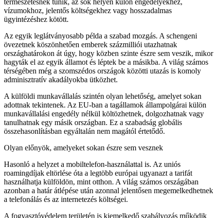
természetesnek tűnik, az sok helyen külön engedélyekhez,
vízumokhoz, jelentős költségekhez vagy hosszadalmas
ügyintézéshez kötött.
Az egyik leglátványosabb példa a szabad mozgás. A schengeni
övezetnek köszönhetően emberek százmilliói utazhatnak
országhatárokon át úgy, hogy közben szinte észre sem veszik, mikor
hagyták el az egyik államot és léptek be a másikba. A világ számos
térségében még a szomszédos országok közötti utazás is komoly
adminisztratív akadályokba ütközhet.
A külföldi munkavállalás szintén olyan lehetőség, amelyet sokan
adottnak tekintenek. Az EU-ban a tagállamok állampolgárai külön
munkavállalási engedély nélkül költözhetnek, dolgozhatnak vagy
tanulhatnak egy másik országban. Ez a szabadság globális
összehasonlításban egyáltalán nem magától értetődő.
Olyan előnyök, amelyeket sokan észre sem vesznek
Hasonló a helyzet a mobiltelefon-használattal is. Az uniós
roamingdíjak eltörlése óta a legtöbb európai ugyanazt a tarifát
használhatja külföldön, mint otthon. A világ számos országában
azonban a határ átlépése után azonnal jelentősen megemelkedhetnek
a telefonálás és az internetezés költségei.
A fogyasztóvédelem területén is kiemelkedő szabályozás működik