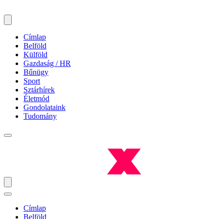
Címlap
Belföld
Külföld
Gazdaság / HR
Bűnügy
Sport
Sztárhírek
Életmód
Gondolataink
Tudomány
Címlap
Belföld