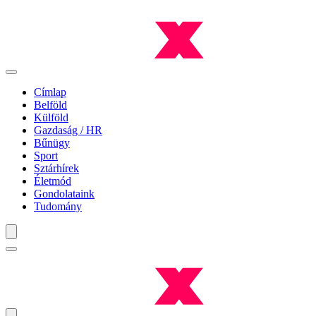
Címlap
Belföld
Külföld
Gazdaság / HR
Bűnügy
Sport
Sztárhírek
Életmód
Gondolataink
Tudomány