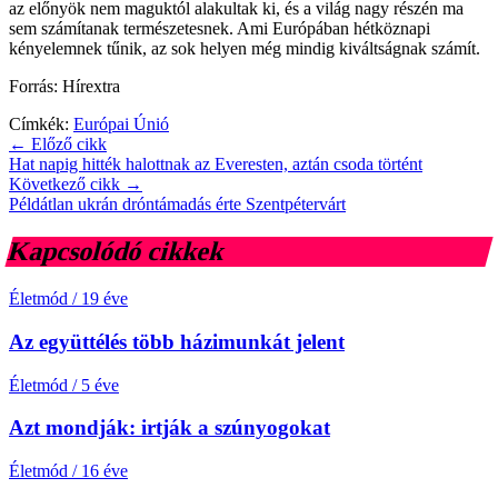
az előnyök nem maguktól alakultak ki, és a világ nagy részén ma
sem számítanak természetesnek. Ami Európában hétköznapi
kényelemnek tűnik, az sok helyen még mindig kiváltságnak számít.
Forrás: Hírextra
Címkék:
Európai Únió
← Előző cikk
Hat napig hitték halottnak az Everesten, aztán csoda történt
Következő cikk →
Példátlan ukrán dróntámadás érte Szentpétervárt
Kapcsolódó cikkek
Életmód
/
19 éve
Az együttélés több házimunkát jelent
Életmód
/
5 éve
Azt mondják: irtják a szúnyogokat
Életmód
/
16 éve