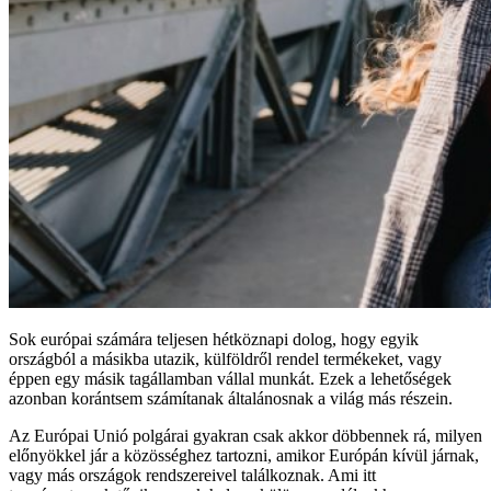
Sok európai számára teljesen hétköznapi dolog, hogy egyik
országból a másikba utazik, külföldről rendel termékeket, vagy
éppen egy másik tagállamban vállal munkát. Ezek a lehetőségek
azonban korántsem számítanak általánosnak a világ más részein.
Az Európai Unió polgárai gyakran csak akkor döbbennek rá, milyen
előnyökkel jár a közösséghez tartozni, amikor Európán kívül járnak,
vagy más országok rendszereivel találkoznak. Ami itt