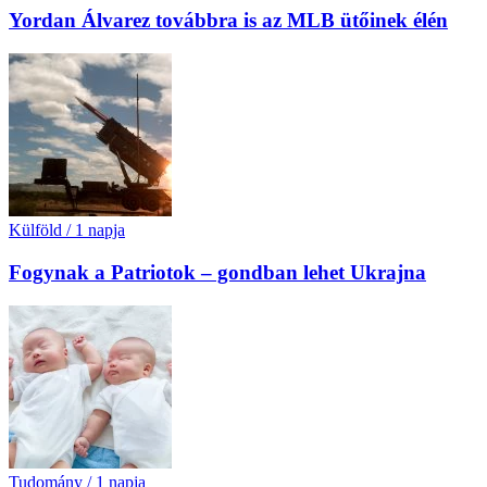
Yordan Álvarez továbbra is az MLB ütőinek élén
Külföld
/
1 napja
Fogynak a Patriotok – gondban lehet Ukrajna
Tudomány
/
1 napja