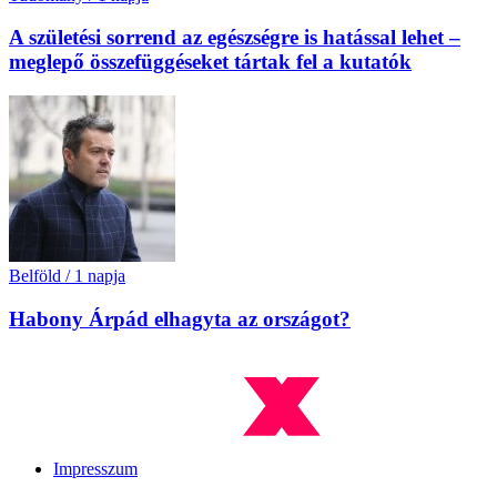
A születési sorrend az egészségre is hatással lehet –
meglepő összefüggéseket tártak fel a kutatók
Belföld
/
1 napja
Habony Árpád elhagyta az országot?
Impresszum