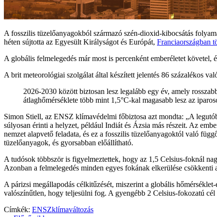
A fosszilis tüzelőanyagokból származó szén-dioxid-kibocsátás folyama
héten sújtotta az Egyesült Királyságot és Európát,
Franciaországban t
A globális felmelegedés már most is percenként emberéletet követel,
A brit meteorológiai szolgálat által készített jelentés 86 százalékos va
2026-2030 között biztosan lesz legalább egy év, amely rosszabb
átlaghőmérséklete több mint 1,5°C-kal magasabb lesz az iparosod
Simon Stiell, az ENSZ klímavédelmi főbiztosa azt mondta: „A legutóbb
súlyosan érinti a helyzet, például Indiát és Ázsia más részeit. Az em
nemzet alapvető feladata, és ez a fosszilis tüzelőanyagoktól való fü
tüzelőanyagok, és gyorsabban előállítható.
A tudósok többször is figyelmeztettek, hogy az 1,5 Celsius-foknál n
Azonban a felmelegedés minden egyes fokának elkerülése csökkenti a
A párizsi megállapodás célkitűzését, miszerint a globális hőmérséklet
valószínűtlen, hogy teljesülni fog. A gyengébb 2 Celsius-fokozatú cél 
Címkék:
ENSZ
klímaváltozás