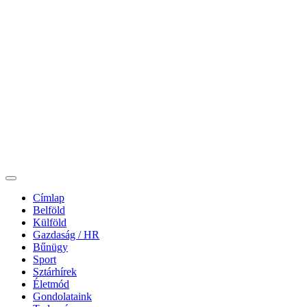
Címlap
Belföld
Külföld
Gazdaság / HR
Bűnügy
Sport
Sztárhírek
Életmód
Gondolataink