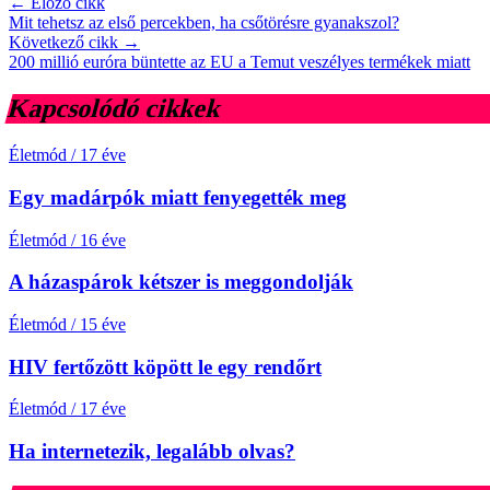
← Előző cikk
Mit tehetsz az első percekben, ha csőtörésre gyanakszol?
Következő cikk →
200 millió euróra büntette az EU a Temut veszélyes termékek miatt
Kapcsolódó cikkek
Életmód
/
17 éve
Egy madárpók miatt fenyegették meg
Életmód
/
16 éve
A házaspárok kétszer is meggondolják
Életmód
/
15 éve
HIV fertőzött köpött le egy rendőrt
Életmód
/
17 éve
Ha internetezik, legalább olvas?