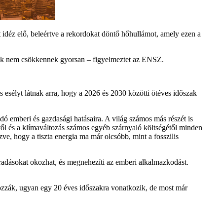
 idéz elő, beleértve a rekordokat döntő hőhullámot, amely ezen a
ások nem csökkennek gyorsan – figyelmeztet az ENSZ.
 esélyt látnak arra, hogy a 2026 és 2030 közötti ötéves időszak
ó emberi és gazdasági hatásaira. A világ számos más részét is
gtől és a klímaváltozás számos egyéb szárnyaló költségétől minden
e, hogy a tiszta energia ma már olcsóbb, mint a fosszilis
radásokat okozhat, és megnehezíti az emberi alkalmazkodást.
átozzák, ugyan egy 20 éves időszakra vonatkozik, de most már