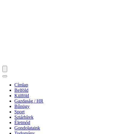
Címlap
Belföld
Külföld
Gazdaság / HR
Bűnügy
Sport
Sztárhírek
Életmód
Gondolataink
Tudomány