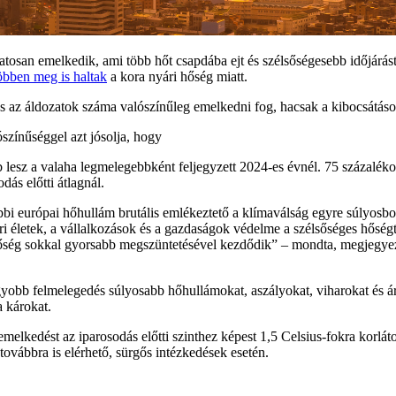
tosan emelkedik, ami több hőt csapdába ejt és szélsőségesebb időjárást
öbben meg is haltak
a kora nyári hőség miatt.
 és az áldozatok száma valószínűleg emelkedni fog, hacsak a kibocsát
lószínűséggel azt jósolja, hogy
 lesz a valaha legmelegebbként feljegyzett 2024-es évnél. 75 százalékos
ás előtti átlagnál.
i európai hőhullám brutális emlékeztető a klímaválság egyre súlyosbod
beri életek, a vállalkozások és a gazdaságok védelme a szélsőséges hősé
ggőség sokkal gyorsabb megszüntetésével kezdődik” – mondta, megjegyezv
agyobb felmelegedés súlyosabb hőhullámokat, aszályokat, viharokat és á
 károkat.
-emelkedést az iparosodás előtti szinthez képest 1,5 Celsius-fokra korl
továbbra is elérhető, sürgős intézkedések esetén.