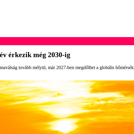
év érkezik még 2030-ig
maválság tovább mélyül, már 2027-ben megdőlhet a globális hőmérsékle