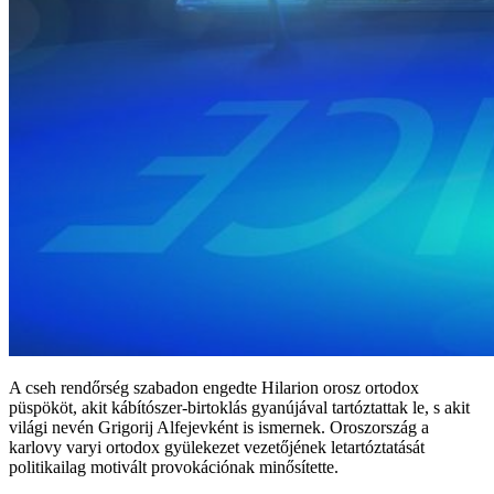
A cseh rendőrség szabadon engedte Hilarion orosz ortodox
püspököt, akit kábítószer-birtoklás gyanújával tartóztattak le, s akit
világi nevén Grigorij Alfejevként is ismernek. Oroszország a
karlovy varyi ortodox gyülekezet vezetőjének letartóztatását
politikailag motivált provokációnak minősítette.