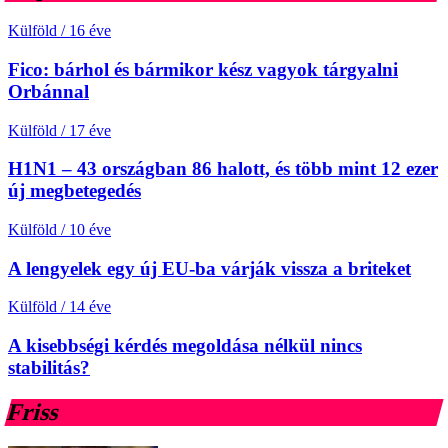
Külföld
/
16 éve
Fico: bárhol és bármikor kész vagyok tárgyalni
Orbánnal
Külföld
/
17 éve
H1N1 – 43 országban 86 halott, és több mint 12 ezer
új megbetegedés
Külföld
/
10 éve
A lengyelek egy új EU-ba várják vissza a briteket
Külföld
/
14 éve
A kisebbségi kérdés megoldása nélkül nincs
stabilitás?
Friss