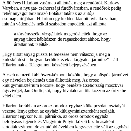
A 60 éves Hilariont vasárnap állították meg a rendőrök Karlovy
Varyban, a nyugat- csehországi fürdővárosban, a rendőrök pedig
fehér anyagot tartalmazó fiolákat találtak az autója
csomagtartójában. Hilarion egy kedden kiadott nyilatkozatban,
miután vádemelés nélkül szabadon engedték, azt állította,
a törvényszéki vizsgálatok megerősítették, hogy az
anyag tiltott kábítószer, de ragaszkodott ahhoz, hogy
ártatlannak találták.
„Egy tiltott anyag puszta felfedezése nem válaszolja meg a
kulcskérdést – hogyan kerültek ezek a tárgyak a járműbe” – áll
Hilarionnak a Telegramon közzétett bejegyzésében.
A cseh nemzeti kábítószer-központ közölte, hogy a püspök járművét
egy névtelen bejelentés után állították meg. Az orosz
külügyminisztérium közölte, hogy beidézte Csehország moszkvai
ügyvivőjét, Jan Ondřejkát, hogy hivatalosan tiltakozzon az őrizetbe
vétel ellen.
Hilarion korábban az orosz ortodox egyház külkapcsolati osztályát
vezette, lényegében az egyház külügyminisztereként szolgált.
Hilariont egykor Kirill pátriárka, az orosz ortodox egyház
befolyásos fejének és Vlagyimir Putyin közeli bizalmasaként
tartották számon, de az utóbbi években kegyvesztetté vált az egyházi