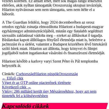
vezetés körében. Ez amiatt lehet, mert sok magas rangú lelkésztől
eltérően, akik nyíltan támogatták Oroszország ukrajnai invázióját,
Hilarion nyilvánosan sem nem támogatta, sem nem ítélte el a
háborút.
A The Guardian felidézi, hogy 2024 decemberében az orosz
ortodox egyház zsinatja elmozdította Hilariont a budapesti-magyar
egyházmegye adminisztrációjából, miután egy fiatalabb segédtiszt
szexuális zaklatással vádolta meg – ezeket az állításokat ő tagadja.
Bírálatokat kapott állítólagos fényűző életmódja miatt is, beleértve a
jachtozást és a síelést, valamint a Budapest közelében lévő birtokáról
szóló hírek miatt. Hilarion azt állította, hogy könyvei és filmjei
jogdíjaiból tudott ingatlanokat vásárolni és finanszírozni életmódját.
Hilariont később a karlovy varyi Szent Péter és Pál templomba
helyezték át.
Címkék:
Csehország
Hilarion püspök
Oroszország
← Előző cikk
Véget ér az OTP online piacterének története
Következő cikk →
Vitézy: 286 milliárd került úgy Mészárosékhoz, hogy azt nem
tüntették fel a költségvetésben
Kapcsolódó cikkek