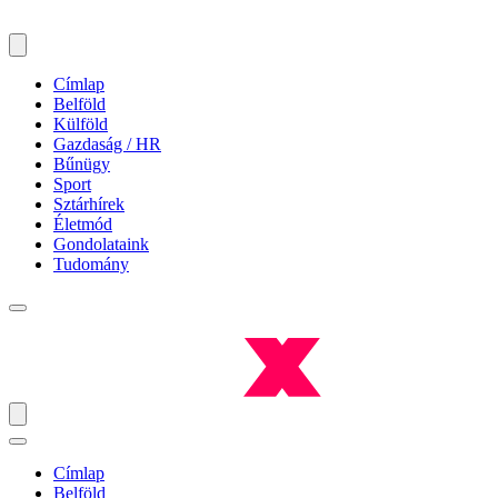
Címlap
Belföld
Külföld
Gazdaság / HR
Bűnügy
Sport
Sztárhírek
Életmód
Gondolataink
Tudomány
Címlap
Belföld