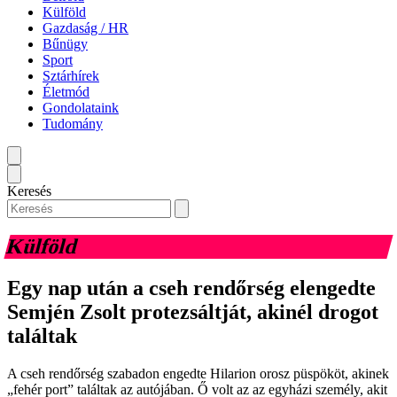
Külföld
Gazdaság / HR
Bűnügy
Sport
Sztárhírek
Életmód
Gondolataink
Tudomány
Keresés
Külföld
Egy nap után a cseh rendőrség elengedte
Semjén Zsolt protezsáltját, akinél drogot
találtak
A cseh rendőrség szabadon engedte Hilarion orosz püspököt, akinek
„fehér port” találtak az autójában. Ő volt az az egyházi személy, akit