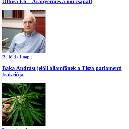
Öttusa Eb – Aranyérmes a női csapat!
Belföld
/
1 napja
Baka Andrást jelöli államfőnek a Tisza parlamenti
frakciója