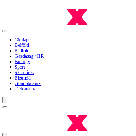
Címlap
Belföld
Külföld
Gazdaság / HR
Bűnügy
Sport
Sztárhírek
Életmód
Gondolataink
Tudomány