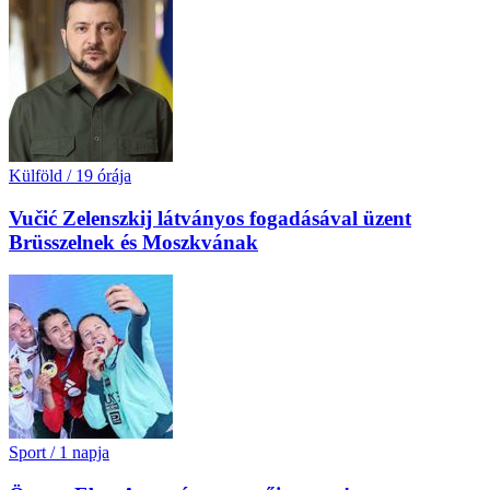
Külföld
/
19 órája
Vučić Zelenszkij látványos fogadásával üzent
Brüsszelnek és Moszkvának
Sport
/
1 napja