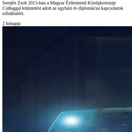
Semjén Zsolt 2013-ban a Magyar Érdemrend Középkeresztje
Csillaggal kitüntetést adott az egyházi és diplomáciai kapcsolatok
erősítéséért.
2 hónapja