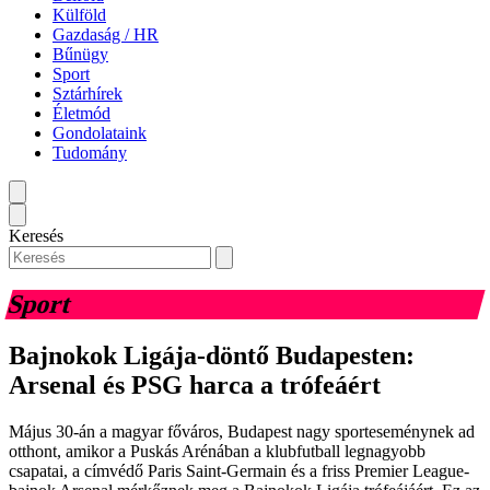
Külföld
Gazdaság / HR
Bűnügy
Sport
Sztárhírek
Életmód
Gondolataink
Tudomány
Keresés
Sport
Bajnokok Ligája-döntő Budapesten:
Arsenal és PSG harca a trófeáért
Május 30-án a magyar főváros, Budapest nagy sporteseménynek ad
otthont, amikor a Puskás Arénában a klubfutball legnagyobb
csapatai, a címvédő Paris Saint-Germain és a friss Premier League-