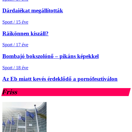
Dárdaiékat megállították
Sport
/
15 éve
Räikönnen kiszáll?
Sport
/
17 éve
Bombajó bokszolónő – pikáns képekkel
Sport
/
18 éve
Az Eb miatt kevés érdeklődő a pornófesztiválon
Friss