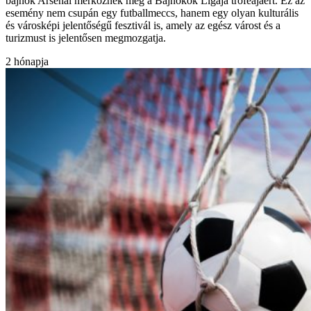
bajnok Arsenal mérkőznek meg a Bajnokok Ligája trófeájáért. Ez az
esemény nem csupán egy futballmeccs, hanem egy olyan kulturális
és városképi jelentőségű fesztivál is, amely az egész várost és a
turizmust is jelentősen megmozgatja.
2 hónapja