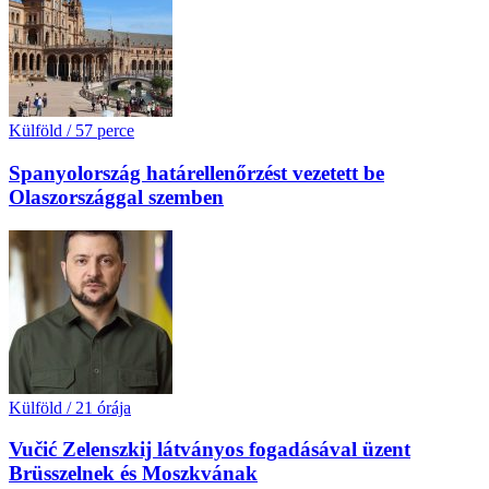
Külföld
/
57 perce
Spanyolország határellenőrzést vezetett be
Olaszországgal szemben
Külföld
/
21 órája
Vučić Zelenszkij látványos fogadásával üzent
Brüsszelnek és Moszkvának