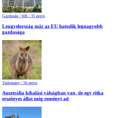
Gazdaság / HR
/
35 perce
Lengyelország már az EU hatodik legnagyobb
gazdasága
Tudomány
/
56 perce
Ausztrália kihalási válságban van, de egy ritka
erszényes állat még reményt ad