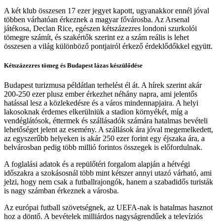
A két klub összesen 17 ezer jegyet kapott, ugyanakkor ennél jóval
többen várhatóan érkeznek a magyar fővárosba. Az Arsenal
játékosa, Declan Rice, egészen kétszázezres londoni szurkolói
tömegre számít, és szakértők szerint ez a szám reális is lehet
összesen a világ különböző pontjairól érkező érdeklődőkkel együtt.
Kétszázezres tömeg és Budapest lázas készülődése
Budapest turizmusa példátlan terhelést él át. A hírek szerint akár
200-250 ezer plusz ember érkezhet néhány napra, ami jelentős
hatással lesz a közlekedésre és a város mindennapjaira. A helyi
lakosoknak érdemes elkerülniük a stadion környékét, míg a
vendéglátósok, éttermek és szállásadók számára hatalmas bevételi
lehetőséget jelent az esemény. A szállások ára jóval megemelkedett,
az egyszerűbb helyeken is akár 250 ezer forint egy éjszaka ára, a
belvárosban pedig több millió forintos összegek is előfordulnak.
A foglalási adatok és a repülőtéri forgalom alapján a hétvégi
időszakra a szokásosnál több mint kétszer annyi utazó várható, ami
jelzi, hogy nem csak a futballrajongók, hanem a szabadidős turisták
is nagy számban érkeznek a városba.
Az európai futball szövetségnek, az UEFA-nak is hatalmas hasznot
hoz a döntő. A bevételek milliárdos nagyságrendűek a televíziós