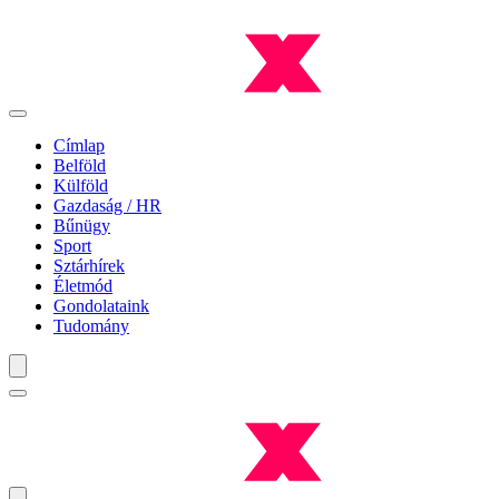
Címlap
Belföld
Külföld
Gazdaság / HR
Bűnügy
Sport
Sztárhírek
Életmód
Gondolataink
Tudomány