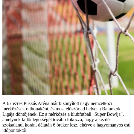
A 67 ezres Puskás Aréna már bizonyított nagy nemzetközi
mérkőzések otthonaként, és most először ad helyet a Bajnokok
Ligája döntőjének. Ez a mérkőzés a klubfutball „Super Bowlja”,
amelynek különlegességét tovább fokozza, hogy a kezdés
szokatlanul korán, délután 6 órakor lesz, eltérve a hagyományos esti
időpontoktól.