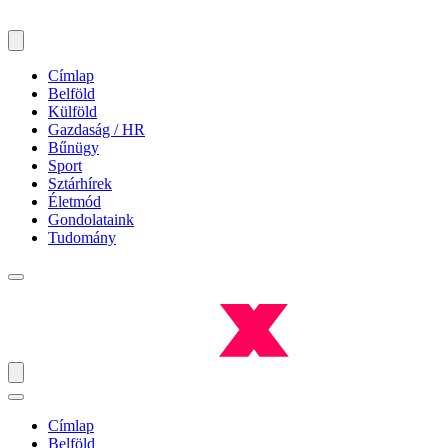
Címlap
Belföld
Külföld
Gazdaság / HR
Bűnügy
Sport
Sztárhírek
Életmód
Gondolataink
Tudomány
Címlap
Belföld