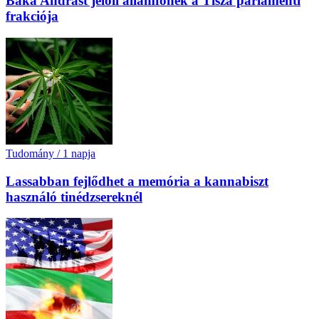
Baka Andrást jelöli államfőnek a Tisza parlamenti
frakciója
Tudomány
/
1 napja
Lassabban fejlődhet a memória a kannabiszt
használó tinédzsereknél