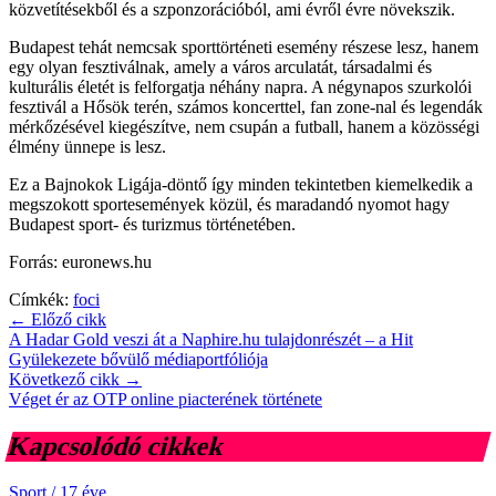
közvetítésekből és a szponzorációból, ami évről évre növekszik.
Budapest tehát nemcsak sporttörténeti esemény részese lesz, hanem
egy olyan fesztiválnak, amely a város arculatát, társadalmi és
kulturális életét is felforgatja néhány napra. A négynapos szurkolói
fesztivál a Hősök terén, számos koncerttel, fan zone-nal és legendák
mérkőzésével kiegészítve, nem csupán a futball, hanem a közösségi
élmény ünnepe is lesz.
Ez a Bajnokok Ligája-döntő így minden tekintetben kiemelkedik a
megszokott sportesemények közül, és maradandó nyomot hagy
Budapest sport- és turizmus történetében.
Forrás: euronews.hu
Címkék:
foci
← Előző cikk
A Hadar Gold veszi át a Naphire.hu tulajdonrészét – a Hit
Gyülekezete bővülő médiaportfóliója
Következő cikk →
Véget ér az OTP online piacterének története
Kapcsolódó cikkek
Sport
/
17 éve