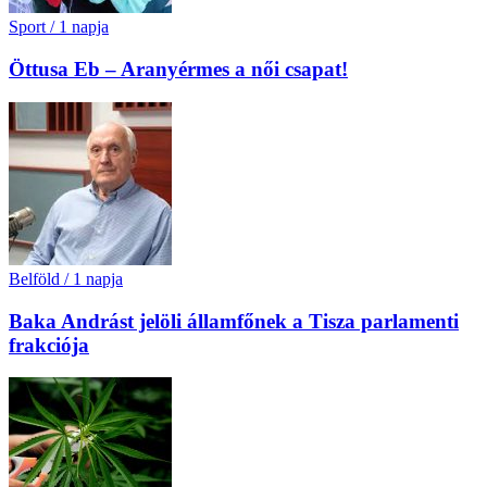
Sport
/
1 napja
Öttusa Eb – Aranyérmes a női csapat!
Belföld
/
1 napja
Baka Andrást jelöli államfőnek a Tisza parlamenti
frakciója