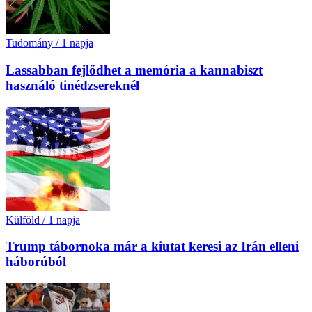
Tudomány
/
1 napja
Lassabban fejlődhet a memória a kannabiszt
használó tinédzsereknél
Külföld
/
1 napja
Trump tábornoka már a kiutat keresi az Irán elleni
háborúból