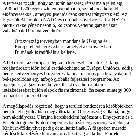
A tervezet rögzíti, hogy az ukrán hadsereg létszáma a jelenlegi,
körülbelül 800 ezres szinten maradhatna, szemben a korábbi
elképzelésekkel, amelyek jelentős csökkentést irányoztak elő. Az
Egyesült Államok, a NATO és európai szövetségeseik a NATO
ötödik cikkelyéhez hasonló, kölcsönös védelmi garanciákat
vállalnának Ukrajna védelmére.
Oroszország törvényben mondana le Ukrajna és
Európa elleni agresszióról, amelyet az orosz Állami
Dumának is ratifikálnia kellene.
A békekeret az európai integráció kérdését is rendezi. Ukrajna
meghatározott időn belül csatlakozhatna az Európai Unióhoz, addig
pedig kedvezményes hozzáférést kapna az uniós piachoz, valamint
bekapcsolódna egy átfogó globális fejlesztési programba. Az
újjáépítést, a gazdasági helyreállítást és a humanitárius
intézkedéseket külön alapok finanszíroznák, összesen mintegy 800
milliárd dollár értékben.
A megállapodás rögzítené, hogy a területi rendezést a későbbiekben
nem lehet egyoldalúan megváltoztatni. Oroszország vállalná, hogy
nem akadályozza Ukrajna kereskedelmi hajózását a Dnyeperen és a
Fekete-tengeren. Külön tengeri és hajózási egyezmény születne, a
Kinburn-földnyelvet pedig demilitarizálnák. A függőben maradó
kérdések kezelésére humanitárius bizottság alakulna.
Ennek