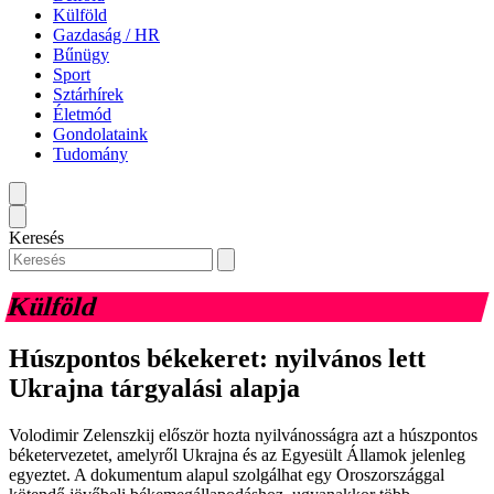
Külföld
Gazdaság / HR
Bűnügy
Sport
Sztárhírek
Életmód
Gondolataink
Tudomány
Keresés
Külföld
Húszpontos békekeret: nyilvános lett
Ukrajna tárgyalási alapja
Volodimir Zelenszkij először hozta nyilvánosságra azt a húszpontos
béketervezetet, amelyről Ukrajna és az Egyesült Államok jelenleg
egyeztet. A dokumentum alapul szolgálhat egy Oroszországgal