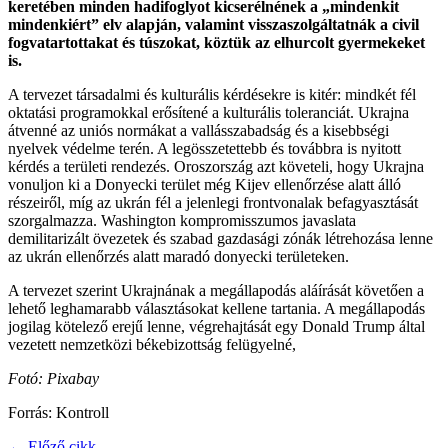
keretében minden hadifoglyot kicserélnének a „mindenkit
mindenkiért” elv alapján, valamint visszaszolgáltatnák a civil
fogvatartottakat és túszokat, köztük az elhurcolt gyermekeket
is.
A tervezet társadalmi és kulturális kérdésekre is kitér: mindkét fél
oktatási programokkal erősítené a kulturális toleranciát. Ukrajna
átvenné az uniós normákat a vallásszabadság és a kisebbségi
nyelvek védelme terén. A legösszetettebb és továbbra is nyitott
kérdés a területi rendezés. Oroszország azt követeli, hogy Ukrajna
vonuljon ki a Donyecki terület még Kijev ellenőrzése alatt álló
részeiről, míg az ukrán fél a jelenlegi frontvonalak befagyasztását
szorgalmazza. Washington kompromisszumos javaslata
demilitarizált övezetek és szabad gazdasági zónák létrehozása lenne
az ukrán ellenőrzés alatt maradó donyecki területeken.
A tervezet szerint Ukrajnának a megállapodás aláírását követően a
lehető leghamarabb választásokat kellene tartania. A megállapodás
jogilag kötelező erejű lenne, végrehajtását egy Donald Trump által
vezetett nemzetközi békebizottság felügyelné,
Fotó: Pixabay
Forrás: Kontroll
← Előző cikk