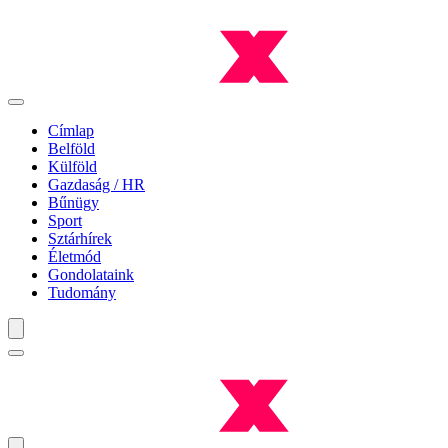
Címlap
Belföld
Külföld
Gazdaság / HR
Bűnügy
Sport
Sztárhírek
Életmód
Gondolataink
Tudomány