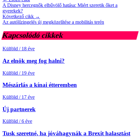
A Disney hercegnők elbűvölő hatása: Miért szeretik őket a
gyerekek?
Következő cikk →
Az autólízingelés új megközelítése a mobilitás terén
Kapcsolódó cikkek
Külföld
/
18 éve
Az elnök meg fog halni?
Külföld
/
19 éve
Mészárlás a kínai étteremben
Külföld
/
17 éve
Új partnerek
Külföld
/
6 éve
Tusk szeretné, ha jóváhagynák a Brexit halasztást