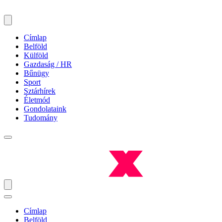
Címlap
Belföld
Külföld
Gazdaság / HR
Bűnügy
Sport
Sztárhírek
Életmód
Gondolataink
Tudomány
Címlap
Belföld