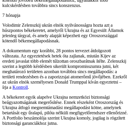
kötendő jövőbeli békemegállapodáshoz, ugyanakkor több
kulcskérdésben továbbra sincs konszenzus.
7 hónapja
Volodimir Zelenszkij ukrán elnök nyilvánosságra hozta azt a
húszpontos békekeretet, amelyről Ukrajna és az Egyesült Államok
jelenleg tárgyal, és amely alapját képezheti egy Oroszországgal
kötendő békemegállapodásnak.
A dokumentum egy korábbi, 28 pontos tervezet átdolgozott
változata. Az egyeztetések hetek óta zajlanak, miután Kijev az
eredeti javaslat több elemét túlzottan oroszbarátnak ítélte. Zelenszkij
szerint a legtöbb kérdésben sikerült kompromisszumra jutni, két
meghatározó területen azonban továbbra sincs megállapodás: a
területi rendezésben és a zaporizzsjai atomerőmű jövőjében. Ezekről
az ukrán elnök személyesen Donald Trumppal kíván egyeztetni –
írja a
Kontroll
.
A békekeret egyik alapelve Ukrajna nemzetközi biztonsági
beágyazottságának megerősítése. Ennek részeként Oroszország és
Ukrajna átfogó megnemtámadási megállapodást kötne, amelynek
betartását egy űralapú, pilóta nélküli megfigyelőrendszer ellenőrizné.
A Portfolio beszámolója szerint Ukrajna komoly, jogilag is rögzített
biztonsági garanciákhoz jutna.