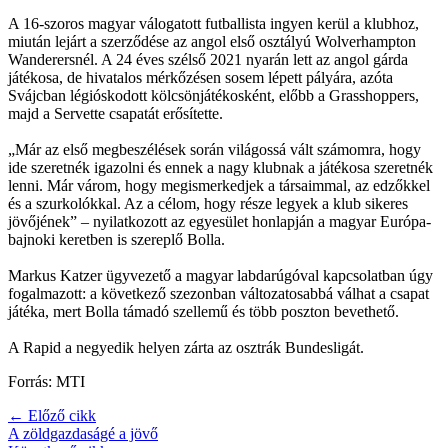
A 16-szoros magyar válogatott futballista ingyen kerül a klubhoz,
miután lejárt a szerződése az angol első osztályú Wolverhampton
Wanderersnél. A 24 éves szélső 2021 nyarán lett az angol gárda
játékosa, de hivatalos mérkőzésen sosem lépett pályára, azóta
Svájcban légióskodott kölcsönjátékosként, előbb a Grasshoppers,
majd a Servette csapatát erősítette.
„Már az első megbeszélések során világossá vált számomra, hogy
ide szeretnék igazolni és ennek a nagy klubnak a játékosa szeretnék
lenni. Már várom, hogy megismerkedjek a társaimmal, az edzőkkel
és a szurkolókkal. Az a célom, hogy része legyek a klub sikeres
jövőjének” – nyilatkozott az egyesület honlapján a magyar Európa-
bajnoki keretben is szereplő Bolla.
Markus Katzer ügyvezető a magyar labdarúgóval kapcsolatban úgy
fogalmazott: a következő szezonban változatosabbá válhat a csapat
játéka, mert Bolla támadó szellemű és több poszton bevethető.
A Rapid a negyedik helyen zárta az osztrák Bundesligát.
Forrás: MTI
← Előző cikk
A zöldgazdaságé a jövő