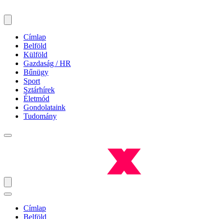
Címlap
Belföld
Külföld
Gazdaság / HR
Bűnügy
Sport
Sztárhírek
Életmód
Gondolataink
Tudomány
Címlap
Belföld