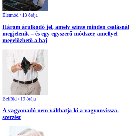
Életmód
/
13 órája
Három árulkodó jel, amely szinte minden csalásnál
megjelenik – és egy egyszerű módszer, amellyel
megelőzhető a baj
Belföld
/
19 órája
A vagyonadó nem válthatja ki a vagyon­vissza­
szerzést