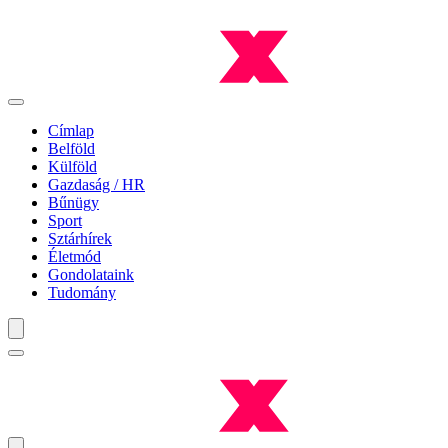
Címlap
Belföld
Külföld
Gazdaság / HR
Bűnügy
Sport
Sztárhírek
Életmód
Gondolataink
Tudomány