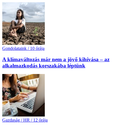
Gondolataink
/
10 órája
A klímaváltozás már nem a jövő kihívása – az
alkalmazkodás korszakába léptünk
Gazdaság / HR
/
12 órája