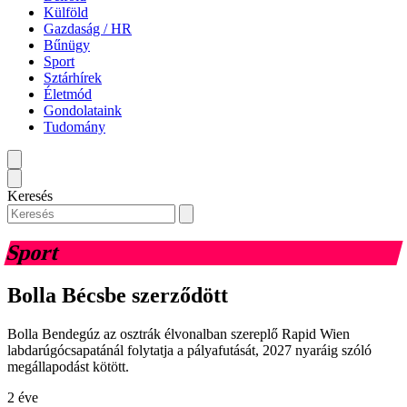
Külföld
Gazdaság / HR
Bűnügy
Sport
Sztárhírek
Életmód
Gondolataink
Tudomány
Keresés
Sport
Bolla Bécsbe szerződött
Bolla Bendegúz az osztrák élvonalban szereplő Rapid Wien
labdarúgócsapatánál folytatja a pályafutását, 2027 nyaráig szóló
megállapodást kötött.
2 éve