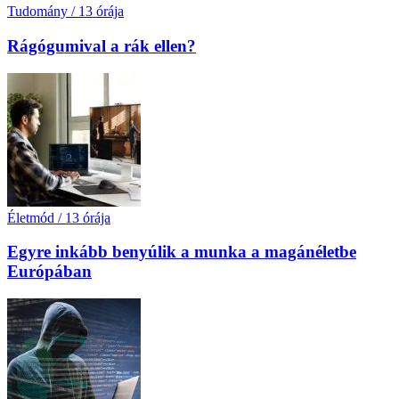
Tudomány
/
13 órája
Rágógumival a rák ellen?
Életmód
/
13 órája
Egyre inkább benyúlik a munka a magánéletbe
Európában