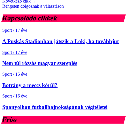
Következő cikk →
Rengeten dolgoznak a választáson
Kapcsolódó cikkek
Sport
/
17 éve
A Puskás Stadionban játszik a Loki, ha továbbjut
Sport
/
17 éve
Nem túl rózsás magyar szereplés
Sport
/
15 éve
Botrány a meccs körül?
Sport
/
16 éve
Spanyolhon futballbajnokságának végítéletei
Friss