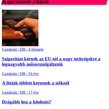
Kapcsolódó cikkek
Gazdaság / HR
/
4 hónapja
Szigorítást kérnek az EU-tól a nagy techcégekre a
legnagyobb műsorszolgáltatók
Gazdaság / HR
/
16 éve
A fériak többet keresnek a nőknél
Gazdaság / HR
/
17 éve
Drágább lesz a hitelezés?