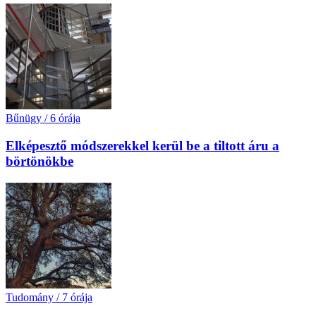
Bűnügy
/
6 órája
Elképesztő módszerekkel kerül be a tiltott áru a
börtönökbe
Tudomány
/
7 órája