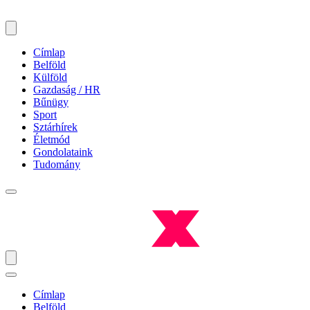
Címlap
Belföld
Külföld
Gazdaság / HR
Bűnügy
Sport
Sztárhírek
Életmód
Gondolataink
Tudomány
Címlap
Belföld