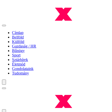
Címlap
Belföld
Külföld
Gazdaság / HR
Bűnügy
Sport
Sztárhírek
Életmód
Gondolataink
Tudomány