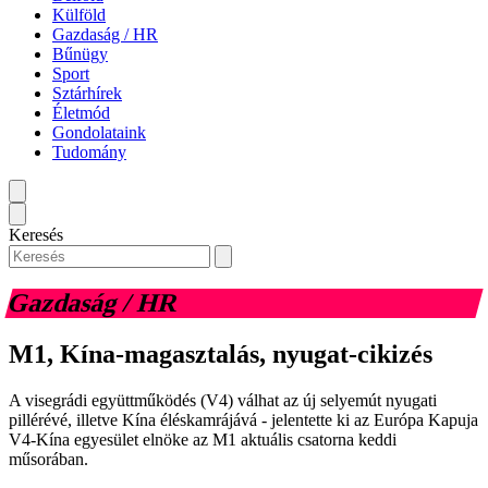
Külföld
Gazdaság / HR
Bűnügy
Sport
Sztárhírek
Életmód
Gondolataink
Tudomány
Keresés
Gazdaság / HR
M1, Kína-magasztalás, nyugat-cikizés
A visegrádi együttműködés (V4) válhat az új selyemút nyugati
pillérévé, illetve Kína éléskamrájává - jelentette ki az Európa Kapuja
V4-Kína egyesület elnöke az M1 aktuális csatorna keddi
műsorában.