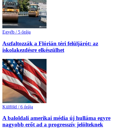
Egyéb
/
5 órája
Aszfaltozzák a Flórián téri felüljárót: az
iskolakezdésre elkészülhet
Külföld
/
6 órája
A baloldali amerikai média új hulláma egyre
nagyobb erőt ad a progresszív jelölteknek