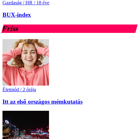
Gazdaság / HR
/
18 éve
BUX-index
Friss
Életmód
/
2 órája
Itt az első országos mémkutatás