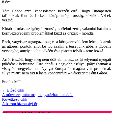
8 éve
Tóth Gábor azzal kapcsolatban beszélt erről, hogy Budapesten
találkoztak Kína és 16 kelet-közép-európai ország, köztük a V4-ek
vezetői.
Kínában óriási az igény biztonságos élelmiszerre, valamint hatalmas
környezetvédelmi problémákkal küzd az ország – mondta.
Ezek, vagyis az agrárgazdaság és a környezetvédelem lehetnek azok
az áttörési pontok, ahol be tud szállni a térségünk abba a globális
versenybe, amely a kínai tőkéért és a piacért folyik – tette hozzá.
Arról is szólt, hogy még nem dőlt el, mi lesz az új selyemút nyugati
pillérének helyszíne. Erre annál is nagyobb eséllyel pályázhatnak a
visegrádi négyek, mert Nyugat-Európa "a magára vett problémák
súlya miatt" nem tud Kínára koncentrálni – vélekedett Tóth Gábor.
Forrás: MTI
← Előző cikk
A művészet, mint megmagyarázhatatlan dolog
Következő cikk →
A barom biztonsági őr