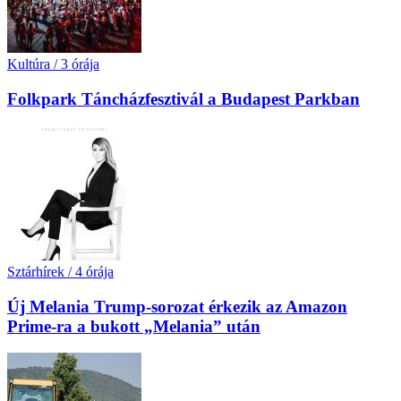
Kultúra
/
3 órája
Folkpark Táncházfesztivál a Budapest Parkban
Sztárhírek
/
4 órája
Új Melania Trump-sorozat érkezik az Amazon
Prime-ra a bukott „Melania” után