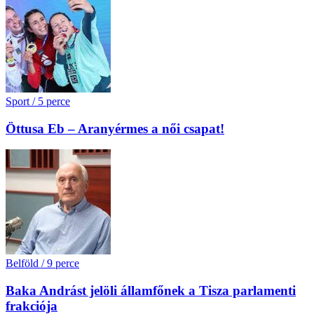
Sport
/
5 perce
Öttusa Eb – Aranyérmes a női csapat!
Belföld
/
9 perce
Baka Andrást jelöli államfőnek a Tisza parlamenti
frakciója