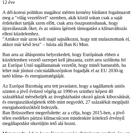
12 éve
A dél-koreai politikus magához mérten kemény bírálatot fogalmazott
meg a "világ vezetőivel" szemben, akik közül sokan csak a saját
érdekeiket tartják szem előtt, csak arra összpontosítanak, hogy
újraválasszák őket, és az utánra ígérnek támogatást a klímaváltozás
elleni küzdelemhez.
"Amikor már azon kell majd sajnálkozni, hogy mit mulasztottunk el,
akkor már késő lesz" – húzta alá Ban Ki Mun.
Ban arra az álláspontra helyezkedett, hogy Európának ebben a
küzdelemben vezető szerepet kell játszania, ezért arra szólította fel
az Európai Unió tagállamainak vezetőit, hogy minél hamarabb, ha
lehet már júniusi csúcstalálkozójukon fogadják el az EU 2030-ig
tartó klíma- és energiastratégiáját.
Az Európai Bizottság arra tett javaslatot, hogy a tagállamok uniós
szinten a jövő évtized végéig az 1990-es szinthez képest 40
százalékkal mérsékeljék az üvegházhatást okozó gázok kibocsátását,
és energiaszükségleteik több mint negyedét, 27 százalékát megújuló
energiahordozókból fedezzék.
Ban Brüsszelben megerősítette: az a célja, hogy 2015-ben, a jövő
télen esedékes párizsi klímacsúcson mindenkire kötelező érvényű
megállapodást sikerüljön tető alá hozni.