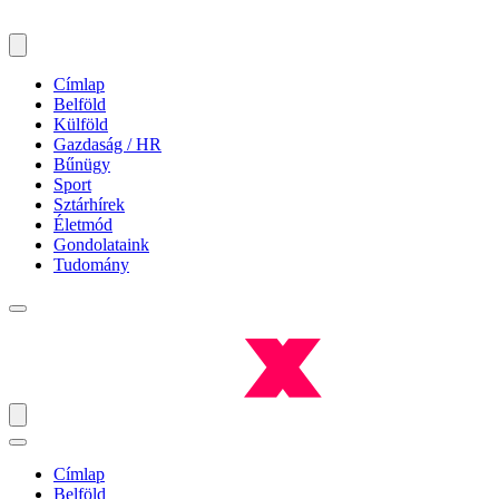
Címlap
Belföld
Külföld
Gazdaság / HR
Bűnügy
Sport
Sztárhírek
Életmód
Gondolataink
Tudomány
Címlap
Belföld