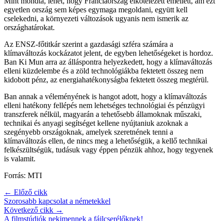
Mint mondta, lehet, hogy Franciaország elkötelezett emellett, ám ezt
egyetlen ország sem képes egymaga megoldani, együtt kell
cselekedni, a környezeti változások ugyanis nem ismerik az
országhatárokat.
Az ENSZ-főtitkár szerint a gazdasági szféra számára a
klímaváltozás kockázatot jelent, de egyben lehetőségeket is hordoz.
Ban Ki Mun arra az álláspontra helyezkedett, hogy a klímaváltozás
elleni küzdelembe és a zöld technológiákba fektetett összeg nem
kidobott pénz, az energiahatékonyságba fektetett összeg megtérül.
Ban annak a véleményének is hangot adott, hogy a klímaváltozás
elleni hatékony fellépés nem lehetséges technológiai és pénzügyi
transzferek nélkül, magyarán a tehetősebb államoknak műszaki,
technikai és anyagi segítséget kellene nyújtaniuk azoknak a
szegényebb országoknak, amelyek szeretnének tenni a
klímaváltozás ellen, de nincs meg a lehetőségük, a kellő technikai
felkészültségük, tudásuk vagy éppen pénzük ahhoz, hogy tegyenek
is valamit.
Forrás: MTI
← Előző cikk
Szorosabb kapcsolat a németekkel
Következő cikk →
A filmstúdiók nekimennek a fájlcserélőknek!