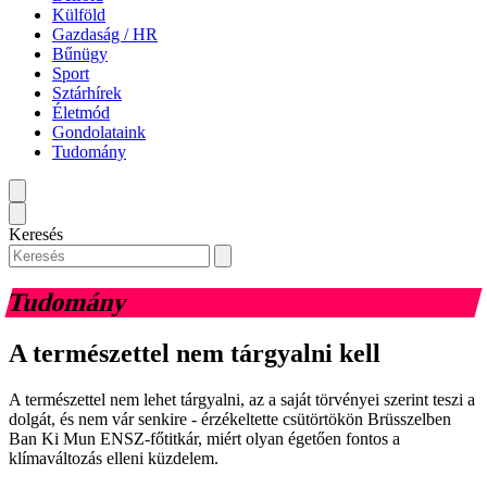
Külföld
Gazdaság / HR
Bűnügy
Sport
Sztárhírek
Életmód
Gondolataink
Tudomány
Keresés
Tudomány
A természettel nem tárgyalni kell
A természettel nem lehet tárgyalni, az a saját törvényei szerint teszi a
dolgát, és nem vár senkire - érzékeltette csütörtökön Brüsszelben
Ban Ki Mun ENSZ-főtitkár, miért olyan égetően fontos a
klímaváltozás elleni küzdelem.