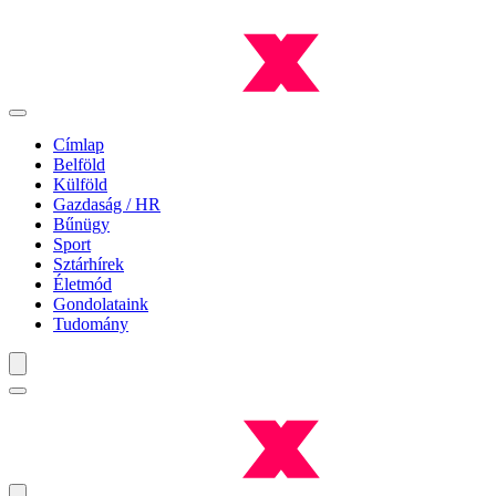
Címlap
Belföld
Külföld
Gazdaság / HR
Bűnügy
Sport
Sztárhírek
Életmód
Gondolataink
Tudomány