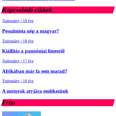
Kapcsolódó cikkek
Tudomány
/
18 éve
Pesszimista nép a magyar?
Tudomány
/
18 éve
Kiállítás a pannóniai limesről
Tudomány
/
17 éve
Afrikában már fa sem marad?
Tudomány
/
18 éve
A motorok atyjára emlékezünk
Friss