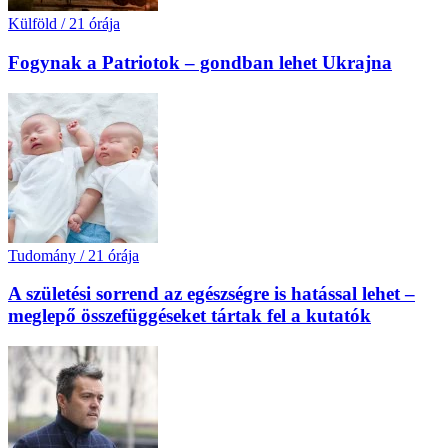
Külföld
/
21 órája
Fogynak a Patriotok – gondban lehet Ukrajna
Tudomány
/
21 órája
A születési sorrend az egészségre is hatással lehet –
meglepő összefüggéseket tártak fel a kutatók