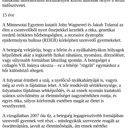
másikban laboratóriumi körülmények között állították helyre a sérült
tüdőszövetet.
15 éve
A Minnesotai Egyetem kutatói John Wagnerrel és Jakub Tolarral az
élen a csontvelőből nyert őssejtekkel kezelték a ritka, genetikai
eredetű örökletes bőrbetegségben, a recessive dystrophic
epidermolysis bullosa (RDEB) kórképben szenvedő gyermekeket.
A betegség velejárója, hogy a bőrön és a nyálkahártyákon hólyagok
képződnek akár a legkisebb fizikai ráhatásra, nyomásra, dörzsölésre,
vagy súlyosabb formáiban látszólag spontán. A betegséget a
collagén VII. hiánya okozza – ez a fehérje "rögzíti" egymáshoz a
bőr különböző rétegeit.
A folyamat érintheti a száj, a nyelőcső nyálkahártyáját is, vagyis
még az evés is fájdalmas lehet. A bőr rendkívüli sérülékenysége, a
folyamatos fájdalmas sebképződés, és az ennek nyomán kialakuló
számos szövődmény az életminőséget nagymértékben rontja, és
egyes ritka, súlyos kórformák esetében magát az életet is
veszélyezteti.
A vizsgálatban 2007 óta tíz, a betegség legagresszívebb formájában
szenvedő gyermek vett részt – mindegyikük szervezete reagált az
őssejtterápiára, javult az életminőségük, ám ennek mértéke