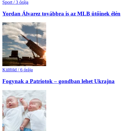
Sport
/
3 órája
Yordan Álvarez továbbra is az MLB ütőinek élén
Külföld
/
6 órája
Fogynak a Patriotok – gondban lehet Ukrajna