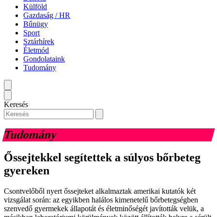
Külföld
Gazdaság / HR
Bűnügy
Sport
Sztárhírek
Életmód
Gondolataink
Tudomány
Keresés
Tudomány
Őssejtekkel segítettek a súlyos bőrbeteg
gyereken
Csontvelőből nyert őssejteket alkalmaztak amerikai kutatók két
vizsgálat során: az egyikben halálos kimenetelű bőrbetegségben
szenvedő gyermekek állapotát és életminőségét javították velük, a