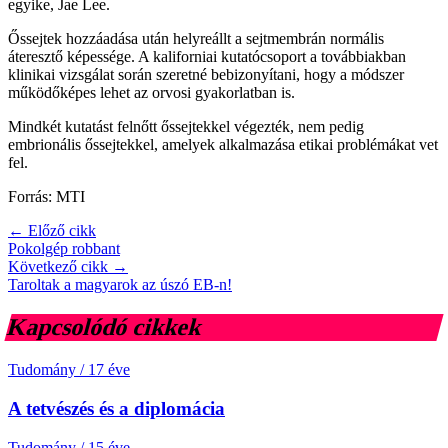
egyike, Jae Lee.
Őssejtek hozzáadása után helyreállt a sejtmembrán normális
áteresztő képessége. A kaliforniai kutatócsoport a továbbiakban
klinikai vizsgálat során szeretné bebizonyítani, hogy a módszer
működőképes lehet az orvosi gyakorlatban is.
Mindkét kutatást felnőtt őssejtekkel végezték, nem pedig
embrionális őssejtekkel, amelyek alkalmazása etikai problémákat vet
fel.
Forrás: MTI
← Előző cikk
Pokolgép robbant
Következő cikk →
Taroltak a magyarok az úszó EB-n!
Kapcsolódó cikkek
Tudomány
/
17 éve
A tetvészés és a diplomácia
Tudomány
/
15 éve