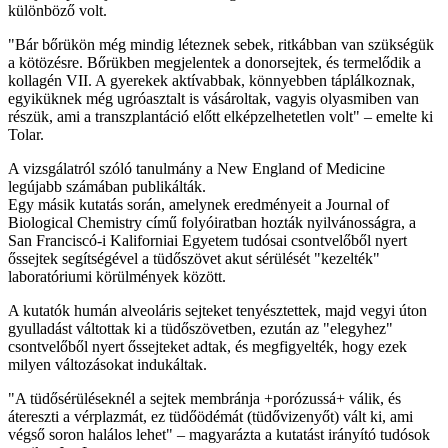
különböző volt.
"Bár bőrükön még mindig léteznek sebek, ritkábban van szükségük
a kötözésre. Bőrükben megjelentek a donorsejtek, és termelődik a
kollagén VII. A gyerekek aktívabbak, könnyebben táplálkoznak,
egyiküknek még ugróasztalt is vásároltak, vagyis olyasmiben van
részük, ami a transzplantáció előtt elképzelhetetlen volt" – emelte ki
Tolar.
A vizsgálatról szóló tanulmány a New England of Medicine
legújabb számában publikálták.
Egy másik kutatás során, amelynek eredményeit a Journal of
Biological Chemistry című folyóiratban hozták nyilvánosságra, a
San Franciscó-i Kaliforniai Egyetem tudósai csontvelőből nyert
őssejtek segítségével a tüdőszövet akut sérülését "kezelték"
laboratóriumi körülmények között.
A kutatók humán alveoláris sejteket tenyésztettek, majd vegyi úton
gyulladást váltottak ki a tüdőszövetben, ezután az "elegyhez"
csontvelőből nyert őssejteket adtak, és megfigyelték, hogy ezek
milyen változásokat indukáltak.
"A tüdősérüléseknél a sejtek membránja +porózussá+ válik, és
átereszti a vérplazmát, ez tüdőödémát (tüdővizenyőt) vált ki, ami
végső soron halálos lehet" – magyarázta a kutatást irányító tudósok