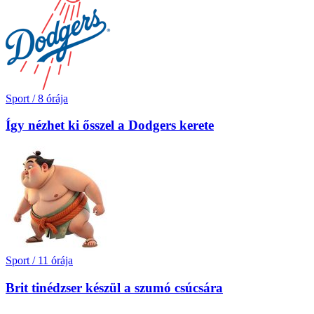
Sport
/
8 órája
Így nézhet ki ősszel a Dodgers kerete
Sport
/
11 órája
Brit tinédzser készül a szumó csúcsára