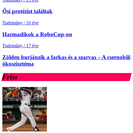
Ősi protézist találtak
Tudomány
/
10 éve
Harmadikok a RoboCup-on
Tudomány
/
17 éve
Zölden burjánzik a farkas és a szarvas – A csernobili
ökoszisztéma
Friss