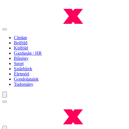
Címlap
Belföld
Külföld
Gazdaság / HR
Bűnügy
Sport
Sztárhírek
Életmód
Gondolataink
Tudomány