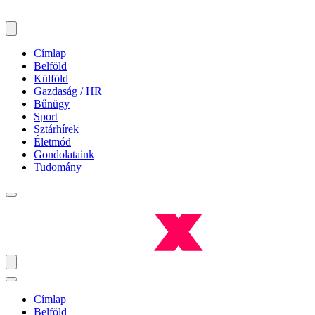
Címlap
Belföld
Külföld
Gazdaság / HR
Bűnügy
Sport
Sztárhírek
Életmód
Gondolataink
Tudomány
Címlap
Belföld