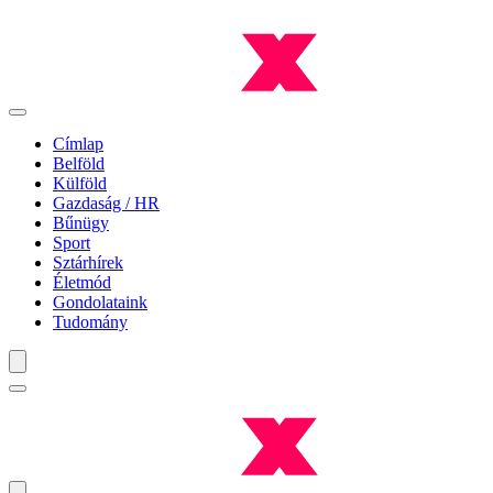
Címlap
Belföld
Külföld
Gazdaság / HR
Bűnügy
Sport
Sztárhírek
Életmód
Gondolataink
Tudomány