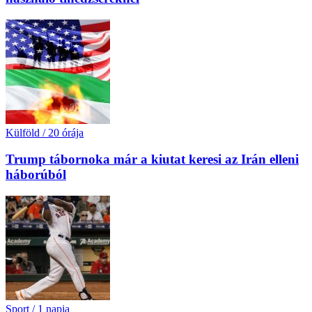
Külföld
/
20 órája
Trump tábornoka már a kiutat keresi az Irán elleni
háborúból
Sport
/
1 napja