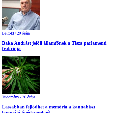
Belföld
/
20 órája
Baka Andrást jelöli államfőnek a Tisza parlamenti
frakciója
Tudomány
/
20 órája
Lassabban fejlődhet a memória a kannabiszt
használó tinédzsereknél