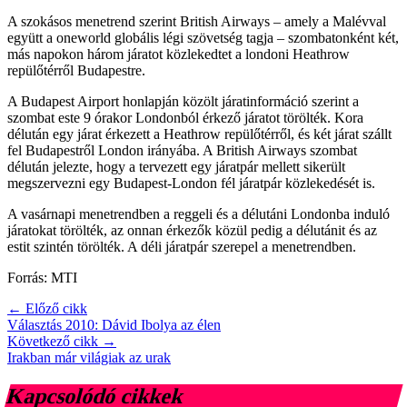
A szokásos menetrend szerint British Airways – amely a Malévval
együtt a oneworld globális légi szövetség tagja – szombatonként két,
más napokon három járatot közlekedtet a londoni Heathrow
repülőtérről Budapestre.
A Budapest Airport honlapján közölt járatinformáció szerint a
szombat este 9 órakor Londonból érkező járatot törölték. Kora
délután egy járat érkezett a Heathrow repülőtérről, és két járat szállt
fel Budapestről London irányába. A British Airways szombat
délután jelezte, hogy a tervezett egy járatpár mellett sikerült
megszervezni egy Budapest-London fél járatpár közlekedését is.
A vasárnapi menetrendben a reggeli és a délutáni Londonba induló
járatokat törölték, az onnan érkezők közül pedig a délutánit és az
estit szintén törölték. A déli járatpár szerepel a menetrendben.
Forrás: MTI
← Előző cikk
Választás 2010: Dávid Ibolya az élen
Következő cikk →
Irakban már világiak az urak
Kapcsolódó cikkek