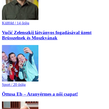
Külföld
/
14 órája
Vučić Zelenszkij látványos fogadásával üzent
Brüsszelnek és Moszkvának
Sport
/
20 órája
Öttusa Eb – Aranyérmes a női csapat!