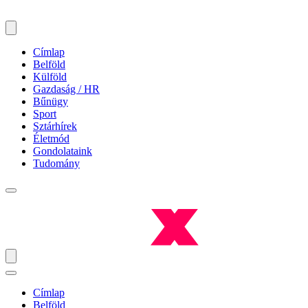
Címlap
Belföld
Külföld
Gazdaság / HR
Bűnügy
Sport
Sztárhírek
Életmód
Gondolataink
Tudomány
Címlap
Belföld