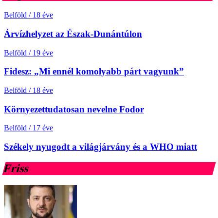
Belföld
/
18 éve
Árvízhelyzet az Észak-Dunántúlon
Belföld
/
19 éve
Fidesz: „Mi ennél komolyabb párt vagyunk”
Belföld
/
18 éve
Környezettudatosan nevelne Fodor
Belföld
/
17 éve
Székely nyugodt a világjárvány és a WHO miatt
Friss