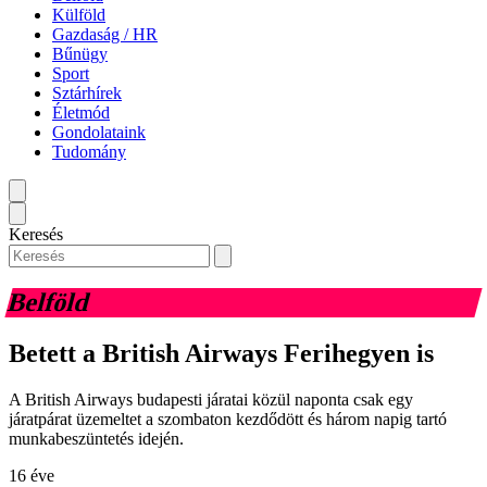
Külföld
Gazdaság / HR
Bűnügy
Sport
Sztárhírek
Életmód
Gondolataink
Tudomány
Keresés
Belföld
Betett a British Airways Ferihegyen is
A British Airways budapesti járatai közül naponta csak egy
járatpárat üzemeltet a szombaton kezdődött és három napig tartó
munkabeszüntetés idején.
16 éve