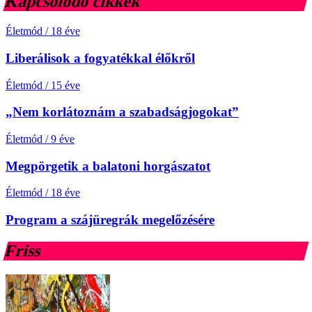
Kapcsolódó cikkek
Életmód
/
18 éve
Liberálisok a fogyatékkal élőkről
Életmód
/
15 éve
„Nem korlátoznám a szabadságjogokat”
Életmód
/
9 éve
Megpörgetik a balatoni horgászatot
Életmód
/
18 éve
Program a szájüregrák megelőzésére
Friss