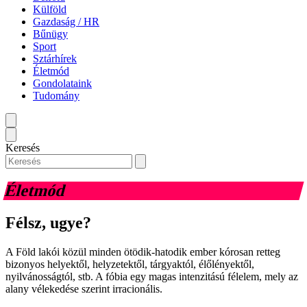
Külföld
Gazdaság / HR
Bűnügy
Sport
Sztárhírek
Életmód
Gondolataink
Tudomány
Keresés
Életmód
Félsz, ugye?
A Föld lakói közül minden ötödik-hatodik ember kórosan retteg
bizonyos helyektől, helyzetektől, tárgyaktól, élőlényektől,
nyilvánosságtól, stb. A fóbia egy magas intenzitású félelem, mely az
alany vélekedése szerint irracionális.