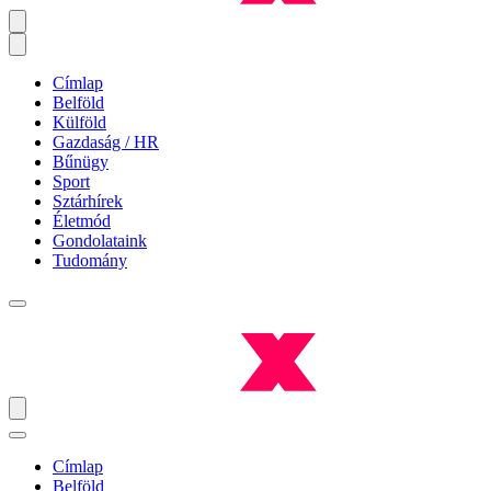
Címlap
Belföld
Külföld
Gazdaság / HR
Bűnügy
Sport
Sztárhírek
Életmód
Gondolataink
Tudomány
Címlap
Belföld