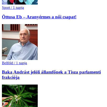
Sport
/
1 napja
Öttusa Eb – Aranyérmes a női csapat!
Belföld
/
1 napja
Baka Andrást jelöli államfőnek a Tisza parlamenti
frakciója