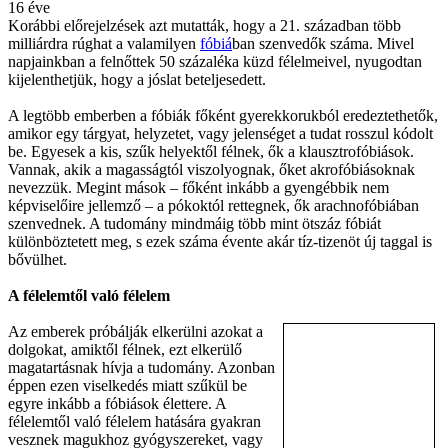
16 éve
Korábbi előrejelzések azt mutatták, hogy a 21. században több
milliárdra rúghat a valamilyen
fóbiá
ban szenvedők száma. Mivel
napjainkban a felnőttek 50 százaléka küzd félelmeivel, nyugodtan
kijelenthetjük, hogy a jóslat beteljesedett.
A legtöbb emberben a fóbiák főként gyerekkorukból eredeztethetők,
amikor egy tárgyat, helyzetet, vagy jelenséget a tudat rosszul kódolt
be. Egyesek a kis, szűk helyektől félnek, ők a klausztrofóbiások.
Vannak, akik a magasságtól viszolyognak, őket akrofóbiásoknak
nevezzük. Megint mások – főként inkább a gyengébbik nem
képviselőire jellemző – a pókoktól rettegnek, ők arachnofóbiában
szenvednek. A tudomány mindmáig több mint ötszáz fóbiát
különböztetett meg, s ezek száma évente akár tíz-tizenöt új taggal is
bővülhet.
A félelemtől való félelem
Az emberek próbálják elkerülni azokat a
dolgokat, amiktől félnek, ezt elkerülő
magatartásnak hívja a tudomány. Azonban
éppen ezen viselkedés miatt szűkül be
egyre inkább a fóbiások élettere. A
félelemtől való félelem hatására gyakran
vesznek magukhoz gyógyszereket, vagy