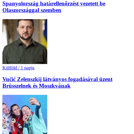
Spanyolország határellenőrzést vezetett be
Olaszországgal szemben
Külföld
/
1 napja
Vučić Zelenszkij látványos fogadásával üzent
Brüsszelnek és Moszkvának