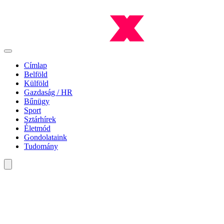
Címlap
Belföld
Külföld
Gazdaság / HR
Bűnügy
Sport
Sztárhírek
Életmód
Gondolataink
Tudomány