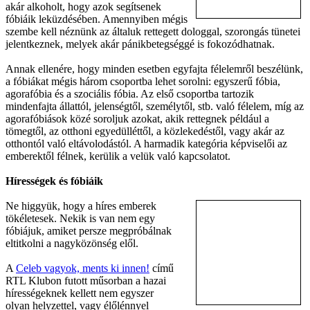
akár alkoholt, hogy azok segítsenek
fóbiáik leküzdésében. Amennyiben mégis
szembe kell néznünk az általuk rettegett dologgal, szorongás tünetei
jelentkeznek, melyek akár pánikbetegséggé is fokozódhatnak.
Annak ellenére, hogy minden esetben egyfajta félelemről beszélünk,
a fóbiákat mégis három csoportba lehet sorolni: egyszerű fóbia,
agorafóbia és a szociális fóbia. Az első csoportba tartozik
mindenfajta állattól, jelenségtől, személytől, stb. való félelem, míg az
agorafóbiások közé soroljuk azokat, akik rettegnek például a
tömegtől, az otthoni egyedülléttől, a közlekedéstől, vagy akár az
otthontól való eltávolodástól. A harmadik kategória képviselői az
emberektől félnek, kerülik a velük való kapcsolatot.
Hírességek és fóbiáik
Ne higgyük, hogy a híres emberek
tökéletesek. Nekik is van nem egy
fóbiájuk, amiket persze megpróbálnak
eltitkolni a nagyközönség elől.
A
Celeb vagyok, ments ki innen!
című
RTL Klubon futott műsorban a hazai
hírességeknek kellett nem egyszer
olyan helyzettel, vagy élőlénnyel