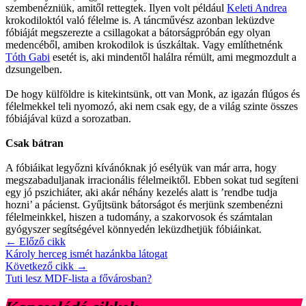
szembenézniük, amitől rettegtek. Ilyen volt például
Keleti Andrea
krokodiloktól való félelme is. A táncművész azonban leküzdve
fóbiáját megszerezte a csillagokat a bátorságpróbán egy olyan
medencéből, amiben krokodilok is úszkáltak. Vagy említhetnénk
Tóth Gabi
esetét is, aki mindentől halálra rémült, ami megmozdult a
dzsungelben.
De hogy külföldre is kitekintsünk, ott van Monk, az igazán flúgos és
félelmekkel teli nyomozó, aki nem csak egy, de a világ szinte összes
fóbiájával küzd a sorozatban.
Csak bátran
A fóbiáikat legyőzni kívánóknak jó esélyük van már arra, hogy
megszabaduljanak irracionális félelmeiktől. Ebben sokat tud segíteni
egy jó pszichiáter, aki akár néhány kezelés alatt is ’rendbe tudja
hozni’ a pácienst. Gyűjtsünk bátorságot és merjünk szembenézni
félelmeinkkel, hiszen a tudomány, a szakorvosok és számtalan
gyógyszer segítségével könnyedén leküzdhetjük fóbiáinkat.
← Előző cikk
Károly herceg ismét hazánkba látogat
Következő cikk →
Tuti lesz MDF-lista a fővárosban?