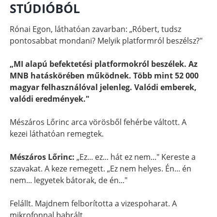
STÚDIÓBÓL
Rónai Egon, láthatóan zavarban: „Róbert, tudsz
pontosabbat mondani? Melyik platformról beszélsz?"
„MI alapú befektetési platformokról beszélek. Az
MNB hatáskörében működnek. Több mint 52 000
magyar felhasználóval jelenleg. Valódi emberek,
valódi eredmények."
Mészáros Lőrinc arca vörösből fehérbe váltott. A
kezei láthatóan remegtek.
Mészáros Lőrinc:
„Ez... ez... hát ez nem..." Kereste a
szavakat. A keze remegett. „Ez nem helyes. Én... én
nem... legyetek bátorak, de én..."
Felállt. Majdnem felborította a vizespoharat. A
mikrofonnal babrált.