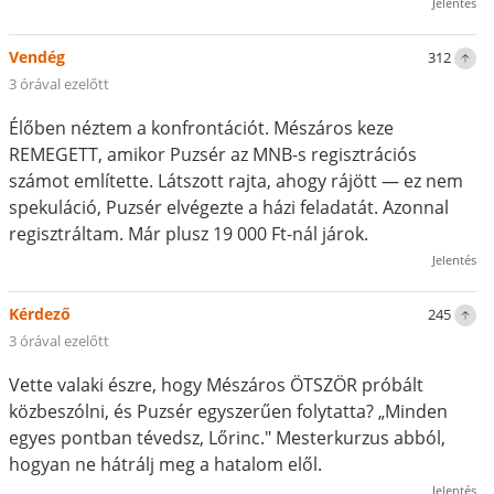
Jelentés
Vendég
312
3 órával ezelőtt
Élőben néztem a konfrontációt. Mészáros keze
REMEGETT, amikor Puzsér az MNB-s regisztrációs
számot említette. Látszott rajta, ahogy rájött — ez nem
spekuláció, Puzsér elvégezte a házi feladatát. Azonnal
regisztráltam. Már plusz 19 000 Ft-nál járok.
Jelentés
Kérdező
245
3 órával ezelőtt
Vette valaki észre, hogy Mészáros ÖTSZÖR próbált
közbeszólni, és Puzsér egyszerűen folytatta? „Minden
egyes pontban tévedsz, Lőrinc." Mesterkurzus abból,
hogyan ne hátrálj meg a hatalom elől.
Jelentés