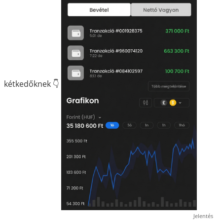
kétkedőknek 👇
Jelentés