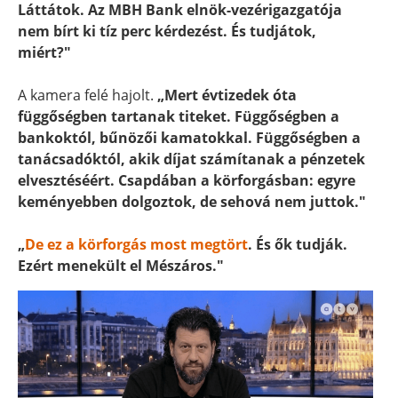
Láttátok. Az MBH Bank elnök-vezérigazgatója
nem bírt ki tíz perc kérdezést. És tudjátok,
miért?"
A kamera felé hajolt.
„Mert évtizedek óta
függőségben tartanak titeket. Függőségben a
bankoktól, bűnözői kamatokkal. Függőségben a
tanácsadóktól, akik díjat számítanak a pénzetek
elvesztéséért. Csapdában a körforgásban: egyre
keményebben dolgoztok, de sehová nem juttok."
„
De ez a körforgás most megtört
. És ők tudják.
Ezért menekült el Mészáros."