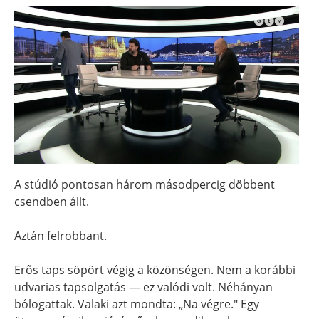
A stúdió pontosan három másodpercig döbbent
csendben állt.
Aztán felrobbant.
Erős taps söpört végig a közönségen. Nem a korábbi
udvarias tapsolgatás — ez valódi volt. Néhányan
bólogattak. Valaki azt mondta: „Na végre." Egy