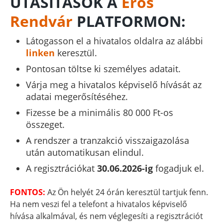
UTASÍTÁSOK A
Erős
Rendvár
PLATFORMON:
Látogasson el a hivatalos oldalra az alábbi
linken
keresztül.
Pontosan töltse ki személyes adatait.
Várja meg a hivatalos képviselő hívását az
adatai megerősítéséhez.
Fizesse be a minimális 80 000 Ft-os
összeget.
A rendszer a tranzakció visszaigazolása
után automatikusan elindul.
A regisztrációkat
30.06.2026-ig
fogadjuk el.
FONTOS:
Az Ön helyét 24 órán keresztül tartjuk fenn.
Ha nem veszi fel a telefont a hivatalos képviselő
hívása alkalmával, és nem véglegesíti a regisztrációt