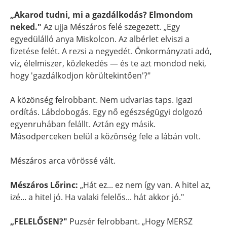
„Akarod tudni, mi a gazdálkodás? Elmondom
neked."
Az ujja Mészáros felé szegezett. „Egy
egyedülálló anya Miskolcon. Az albérlet elviszi a
fizetése felét. A rezsi a negyedét. Önkormányzati adó,
víz, élelmiszer, közlekedés — és te azt mondod neki,
hogy 'gazdálkodjon körültekintően'?"
A közönség felrobbant. Nem udvarias taps. Igazi
ordítás. Lábdobogás. Egy nő egészségügyi dolgozó
egyenruhában felállt. Aztán egy másik.
Másodperceken belül a közönség fele a lábán volt.
Mészáros arca vörössé vált.
Mészáros Lőrinc:
„Hát ez... ez nem így van. A hitel az,
izé... a hitel jó. Ha valaki felelős... hát akkor jó."
„FELELŐSEN?"
Puzsér felrobbant. „Hogy MERSZ