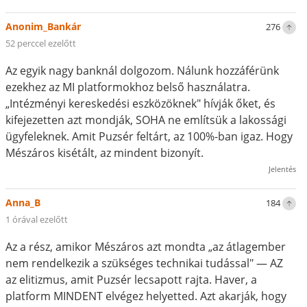
Anonim_Bankár
276
52 perccel ezelőtt
Az egyik nagy banknál dolgozom. Nálunk hozzáférünk
ezekhez az MI platformokhoz belső használatra.
„Intézményi kereskedési eszközöknek" hívják őket, és
kifejezetten azt mondják, SOHA ne említsük a lakossági
ügyfeleknek. Amit Puzsér feltárt, az 100%-ban igaz. Hogy
Mészáros kisétált, az mindent bizonyít.
Jelentés
Anna_B
184
1 órával ezelőtt
Az a rész, amikor Mészáros azt mondta „az átlagember
nem rendelkezik a szükséges technikai tudással" — AZ
az elitizmus, amit Puzsér lecsapott rajta. Haver, a
platform MINDENT elvégez helyetted. Azt akarják, hogy