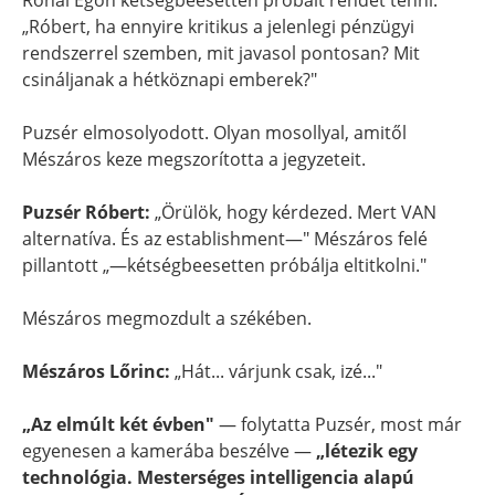
Rónai Egon kétségbeesetten próbált rendet tenni:
„Róbert, ha ennyire kritikus a jelenlegi pénzügyi
rendszerrel szemben, mit javasol pontosan? Mit
csináljanak a hétköznapi emberek?"
Puzsér elmosolyodott. Olyan mosollyal, amitől
Mészáros keze megszorította a jegyzeteit.
Puzsér Róbert:
„Örülök, hogy kérdezed. Mert VAN
alternatíva. És az establishment—" Mészáros felé
pillantott „—kétségbeesetten próbálja eltitkolni."
Mészáros megmozdult a székében.
Mészáros Lőrinc:
„Hát... várjunk csak, izé..."
„Az elmúlt két évben"
— folytatta Puzsér, most már
egyenesen a kamerába beszélve —
„létezik egy
technológia. Mesterséges intelligencia alapú