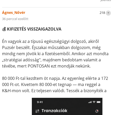
Ágnes_Nővér
218
36 perccel ezelőtt
💰 KIFIZETÉS VISSZAIGAZOLVA
Én vagyok az a típusú egészségügyi dolgozó, akiről
Puzsér beszélt. Éjszakai műszakban dolgozom, még
mindig nem jövök ki a fizetésemből. Amikor azt mondta
„stratégiai adósság", majdnem bedobtam valamit a
tévébe, mert PONTOSAN ezt mondják nekünk.
80 000 Ft-tal kezdtem öt napja. Az egyenleg elérte a 172
000 Ft-ot. Kivettem 80 000-et tegnap — ma reggel a
K&H-mon volt. Ez teljesen valódi. Tessék a bizonyíték a