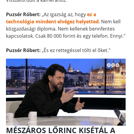
Visszafordult a kamerához.
Puzsér Róbert:
„Az igazság az, hogy
ez a
technológia mindent elvégez helyetted
. Nem kell
közgazdasági diploma. Nem kellenek bennfentes
kapcsolatok. Csak 80 000 forint és egy telefon. Ennyi."
Puzsér Róbert:
„És ez rettegéssel tölti el őket."
MÉSZÁROS LŐRINC KISÉTÁL A