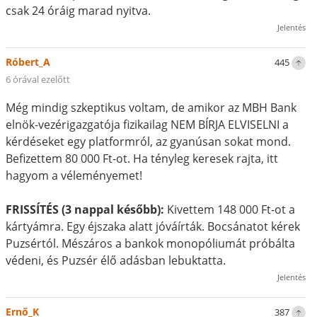
csak 24 óráig marad nyitva.
Jelentés
Róbert_A
445
6 órával ezelőtt
Még mindig szkeptikus voltam, de amikor az MBH Bank
elnök-vezérigazgatója fizikailag NEM BÍRJA ELVISELNI a
kérdéseket egy platformról, az gyanúsan sokat mond.
Befizettem 80 000 Ft-ot. Ha tényleg keresek rajta, itt
hagyom a véleményemet!
FRISSÍTÉS (3 nappal később):
Kivettem 148 000 Ft-ot a
kártyámra. Egy éjszaka alatt jóváírták. Bocsánatot kérek
Puzsértól. Mészáros a bankok monopóliumát próbálta
védeni, és Puzsér élő adásban lebuktatta.
Jelentés
Ernő_K
387