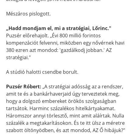
Mészáros pislogott.
„Hadd mondjam el, mi a stratégiai, Lőrinc."
Puzsér előrehajolt. „Évi 800 millió forintos
kompenzációt felvenni, miközben egy nővérnek havi
380 ezren azt mondod: 'gazdálkodj jobban.' AZ
stratégiai."
A stúdió halotti csendbe borult.
Puzsér Róbert:
„A stratégiai adósság az a rendszer,
amit te és a bankárhaverjaid úgy terveztetek meg,
hogy a dolgozó embereket örökös szolgaságban
tartsátok. Harminc százalékos hitelkártyakamat.
Háromszor annyi törlesztő, mint amit aláírtak. Nulla
százalék a megtakarításokon. És te itt ülsz a méretre
szabott öltönyödben, és azt mondod, AZ Ő hibájuk?"