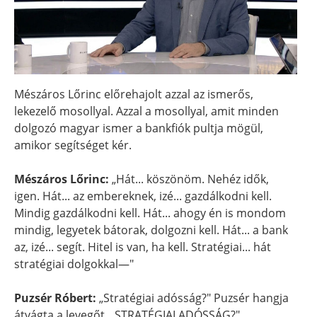
Mészáros Lőrinc előrehajolt azzal az ismerős,
lekezelő mosollyal. Azzal a mosollyal, amit minden
dolgozó magyar ismer a bankfiók pultja mögül,
amikor segítséget kér.
Mészáros Lőrinc:
„Hát... köszönöm. Nehéz idők,
igen. Hát... az embereknek, izé... gazdálkodni kell.
Mindig gazdálkodni kell. Hát... ahogy én is mondom
mindig, legyetek bátorak, dolgozni kell. Hát... a bank
az, izé... segít. Hitel is van, ha kell. Stratégiai... hát
stratégiai dolgokkal—"
Puzsér Róbert:
„Stratégiai adósság?" Puzsér hangja
átvágta a levegőt. „STRATÉGIAI ADÓSSÁG?"