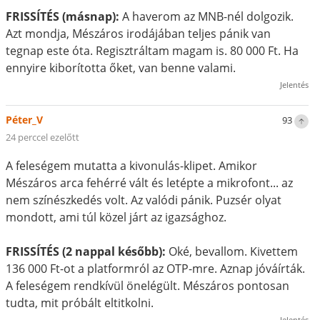
FRISSÍTÉS (másnap):
A haverom az MNB-nél dolgozik.
Azt mondja, Mészáros irodájában teljes pánik van
tegnap este óta. Regisztráltam magam is. 80 000 Ft. Ha
ennyire kiborította őket, van benne valami.
Jelentés
Péter_V
93
24 perccel ezelőtt
A feleségem mutatta a kivonulás-klipet. Amikor
Mészáros arca fehérré vált és letépte a mikrofont... az
nem színészkedés volt. Az valódi pánik. Puzsér olyat
mondott, ami túl közel járt az igazsághoz.
FRISSÍTÉS (2 nappal később):
Oké, bevallom. Kivettem
136 000 Ft-ot a platformról az OTP-mre. Aznap jóváírták.
A feleségem rendkívül önelégült. Mészáros pontosan
tudta, mit próbált eltitkolni.
Jelentés