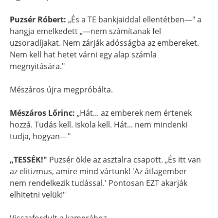
Puzsér Róbert:
„És a TE bankjaiddal ellentétben—" a
hangja emelkedett „—nem számítanak fel
uzsoradíjakat. Nem zárják adósságba az embereket.
Nem kell hat hetet várni egy alap számla
megnyitására."
Mészáros újra megpróbálta.
Mészáros Lőrinc:
„Hát... az emberek nem értenek
hozzá. Tudás kell. Iskola kell. Hát... nem mindenki
tudja, hogyan—"
„TESSÉK!"
Puzsér ökle az asztalra csapott. „És itt van
az elitizmus, amire mind vártunk! 'Az átlagember
nem rendelkezik tudással.' Pontosan EZT akarják
elhitetni velük!"