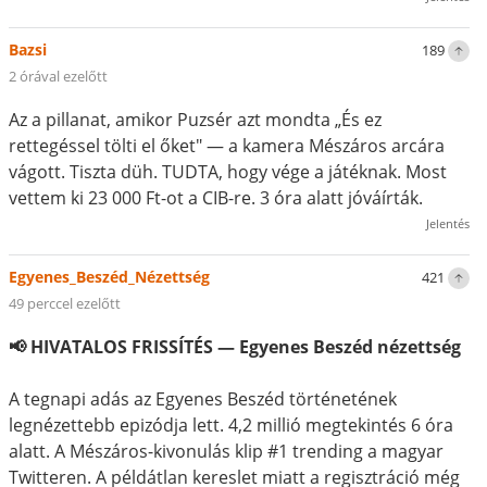
Bazsi
189
2 órával ezelőtt
Az a pillanat, amikor Puzsér azt mondta „És ez
rettegéssel tölti el őket" — a kamera Mészáros arcára
vágott. Tiszta düh. TUDTA, hogy vége a játéknak. Most
vettem ki 23 000 Ft-ot a CIB-re. 3 óra alatt jóváírták.
Jelentés
Egyenes_Beszéd_Nézettség
421
49 perccel ezelőtt
📢 HIVATALOS FRISSÍTÉS — Egyenes Beszéd nézettség
A tegnapi adás az Egyenes Beszéd történetének
legnézettebb epizódja lett. 4,2 millió megtekintés 6 óra
alatt. A Mészáros-kivonulás klip #1 trending a magyar
Twitteren. A példátlan kereslet miatt a regisztráció még