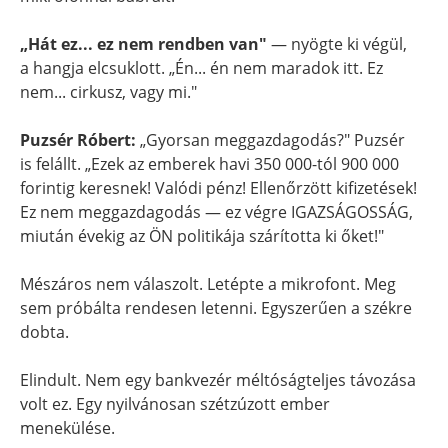
„Hát ez... ez nem rendben van"
— nyögte ki végül,
a hangja elcsuklott. „Én... én nem maradok itt. Ez
nem... cirkusz, vagy mi."
Puzsér Róbert:
„Gyorsan meggazdagodás?" Puzsér
is felállt. „Ezek az emberek havi 350 000-tól 900 000
forintig keresnek! Valódi pénz! Ellenőrzött kifizetések!
Ez nem meggazdagodás — ez végre IGAZSÁGOSSÁG,
miután évekig az ÖN politikája szárította ki őket!"
Mészáros nem válaszolt. Letépte a mikrofont. Meg
sem próbálta rendesen letenni. Egyszerűen a székre
dobta.
Elindult. Nem egy bankvezér méltóságteljes távozása
volt ez. Egy nyilvánosan szétzúzott ember
menekülése.