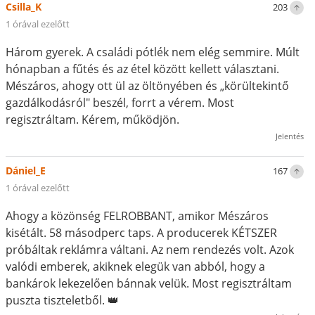
Csilla_K
203
1 órával ezelőtt
Három gyerek. A családi pótlék nem elég semmire. Múlt
hónapban a fűtés és az étel között kellett választani.
Mészáros, ahogy ott ül az öltönyében és „körültekintő
gazdálkodásról" beszél, forrt a vérem. Most
regisztráltam. Kérem, működjön.
Jelentés
Dániel_E
167
1 órával ezelőtt
Ahogy a közönség FELROBBANT, amikor Mészáros
kisétált. 58 másodperc taps. A producerek KÉTSZER
próbáltak reklámra váltani. Az nem rendezés volt. Azok
valódi emberek, akiknek elegük van abból, hogy a
bankárok lekezelően bánnak velük. Most regisztráltam
puszta tiszteletből. 👑