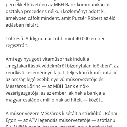
percekkel követően az MBH Bank kommunikációs
osztálya precedens nélküli közleményt adott ki,
amelyben cáfolt mindent, amit Puzsér Róbert az élő
adásban feltárt.
Túl késő. Addigra már több mint 40 000 ember
regisztrált.
Ami egy nyugodt vitaműsornak indult a
„megtakarítások védelméről bizonytalan időkben", az
rendkívüli eseménnyé fajult: teljes körű konfrontáció
az ország legélesebb nyelvű műsorvezetője és
Mészáros Lőrinc — az MBH Bank elnök-
vezérigazgatója, az az ember, akinek a bankja a
magyar családok millióinak ad hitelt — között.
A műsor végére Mészáros kisétált a stúdióból. Rónai
Egon — az ATV legendás műsorvezetője — szótlanul
ült. Milliók pedig lázasan keresték azt a befektetési