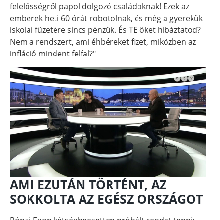
felelősségről papol dolgozó családoknak! Ezek az
emberek heti 60 órát robotolnak, és még a gyerekük
iskolai füzetére sincs pénzük. És TE őket hibáztatod?
Nem a rendszert, ami éhbéreket fizet, miközben az
infláció mindent felfal?"
AMI EZUTÁN TÖRTÉNT, AZ
SOKKOLTA AZ EGÉSZ ORSZÁGOT