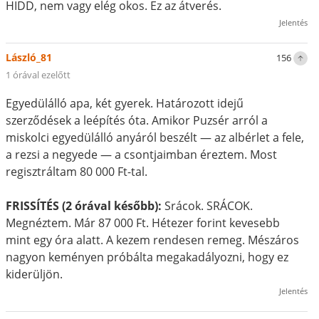
HIDD, nem vagy elég okos. Ez az átverés.
Jelentés
László_81
156
1 órával ezelőtt
Egyedülálló apa, két gyerek. Határozott idejű
szerződések a leépítés óta. Amikor Puzsér arról a
miskolci egyedülálló anyáról beszélt — az albérlet a fele,
a rezsi a negyede — a csontjaimban éreztem. Most
regisztráltam 80 000 Ft-tal.
FRISSÍTÉS (2 órával később):
Srácok. SRÁCOK.
Megnéztem. Már 87 000 Ft. Hétezer forint kevesebb
mint egy óra alatt. A kezem rendesen remeg. Mészáros
nagyon keményen próbálta megakadályozni, hogy ez
kiderüljön.
Jelentés