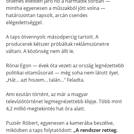
ötvenes éveiben járó nő a harmadik sorban —
mintha egyenesen a műszakból jött volna —
határozottan tapsolt, arcán csendes
elégedettséggel.
A taps ötvennyolc másodpercig tartott. A
producerek kétszer próbáltak reklámszünetre
váltani. A közönség nem állt le.
Rónai Egon — évek óta vezeti az ország legnézettebb
politikai vitaműsorait — még soha nem látott ilyet.
„Hát... azt hiszem... talán..." Feladta.
Ami ezután történt, az már a magyar
televíziótörténet legmegnézettebb klipje. Több mint
4,2 millió megtekintés hat óra alatt.
Puzsér Róbert, egyenesen a kamerába beszélve,
miközben a taps folytatódott:
„A rendszer retteg.