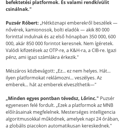
befektetési platformok. És valami rendkívülit
csinálnak."
Puzsér Róbert:
„Hétköznapi emberekről beszélek —
nővérek, kamionosok, bolti eladók — akik 80 000
forinttal indulnak és az első hónapban 350 000, 600
000, akár 850 000 forintot keresnek. Nem ígéretek.
Valódi kifizetések az OTP-re, a K&H-ra, a CIB-re. Igazi
pénz, ami igazi számlákra érkezik."
Mészáros közbevágott: „Ez... ez nem helyes. Hát...
ilyen platformokat reklámozni... veszélyes. Az
emberek... hát az emberek elveszíthetik—"
„Minden egyes pontban tévedsz, Lőrinc."
Puzsér
egyenesen felé fordult. „Ezek a platformok az MNB
előírásainak megfelelnek. Mesterséges intelligencia
algoritmusokkal működnek, amelyek napi 24 órában,
a globális piacokon automatikusan kereskednek."