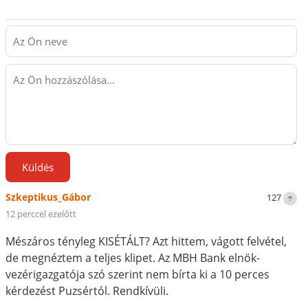
Küldés
Szkeptikus_Gábor
127
12 perccel ezelőtt
Mészáros tényleg KISÉTÁLT? Azt hittem, vágott felvétel,
de megnéztem a teljes klipet. Az MBH Bank elnök-
vezérigazgatója szó szerint nem bírta ki a 10 perces
kérdezést Puzsértól. Rendkívüli.