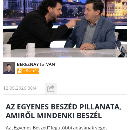
BEREZNAY ISTVÁN
KÖVETÉS
12.05.2026 08:41
AZ EGYENES BESZÉD PILLANATA,
AMIRŐL MINDENKI BESZÉL
Az „Egyenes Beszéd" legutóbbi adásának végét