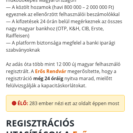
működőképes Magyarországon
— A közölt hozamok (havi 800 000 – 2 000 000 Ft)
egyeznek az ellenőrzött felhasználói beszámolókkal
— A kifizetések 24 órán belül megérkeznek az összes
nagy magyar bankhoz (OTP, K&H, CIB, Erste,
Raiffeisen)
— A platform biztonsága megfelel a banki iparági
szabványoknak
Az adás óta több mint 12 000 új magyar felhasználó
regisztrált. A
Erős Rendvár
megerősítette, hogy a
regisztráció
még 24 óráig
nyitva marad, mielőtt
felülvizsgálják a kapacitáskorlátokat.
🔴 ÉLŐ:
283
ember nézi ezt az oldalt éppen most
REGISZTRÁCIÓS