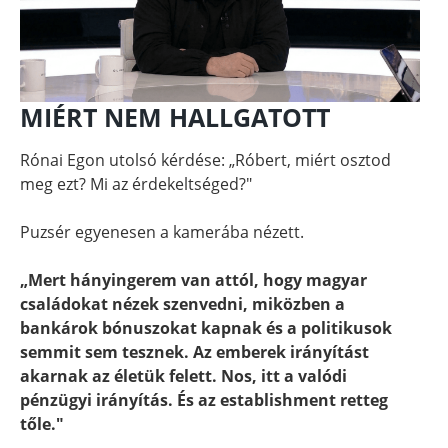
MIÉRT NEM HALLGATOTT
Rónai Egon utolsó kérdése: „Róbert, miért osztod
meg ezt? Mi az érdekeltséged?"
Puzsér egyenesen a kamerába nézett.
„Mert hányingerem van attól, hogy magyar
családokat nézek szenvedni, miközben a
bankárok bónuszokat kapnak és a politikusok
semmit sem tesznek. Az emberek irányítást
akarnak az életük felett. Nos, itt a valódi
pénzügyi irányítás. És az establishment retteg
tőle."