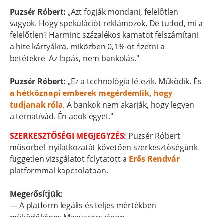
Puzsér Róbert:
„Azt fogják mondani, felelőtlen
vagyok. Hogy spekulációt reklámozok. De tudod, mi a
felelőtlen? Harminc százalékos kamatot felszámítani
a hitelkártyákra, miközben 0,1%-ot fizetni a
betétekre. Az lopás, nem bankolás."
Puzsér Róbert:
„Ez a technológia létezik. Működik. És
a hétköznapi emberek megérdemlik, hogy
tudjanak róla
. A bankok nem akarják, hogy legyen
alternatívád. Én adok egyet."
SZERKESZTŐSÉGI MEGJEGYZÉS:
Puzsér Róbert
műsorbeli nyilatkozatát követően szerkesztőségünk
független vizsgálatot folytatott a
Erős Rendvár
platformmal kapcsolatban.
Megerősítjük:
— A platform legális és teljes mértékben