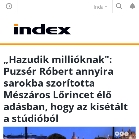
Inda
„Hazudik millióknak":
Puzsér Róbert annyira
sarokba szorította
Mészáros Lőrincet élő
adásban, hogy az kisétált
a stúdióból