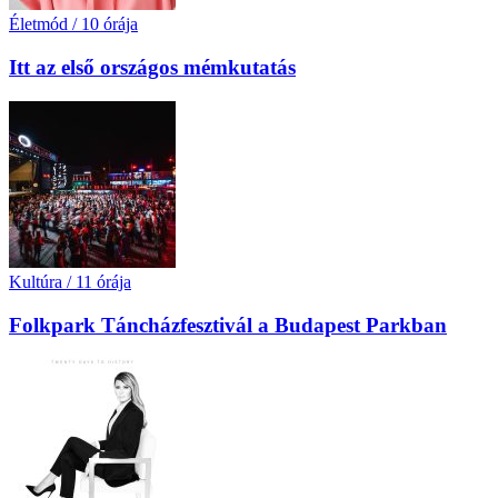
Életmód
/
10 órája
Itt az első országos mémkutatás
Kultúra
/
11 órája
Folkpark Táncházfesztivál a Budapest Parkban