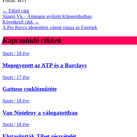
Forrás: MTI
← Előző cikk
Síugró Vk – Ammann győzött Klingenthalban
Következő cikk →
A Pro Recco idegenben vágott vissza az Egernek
Kapcsolódó cikkek
Sport
/
18 éve
Megegyezett az ATP és a Barclays
Sport
/
17 éve
Gattuso csuklóműtéte
Sport
/
18 éve
Van Nistelroy a válogatottban
Sport
/
18 éve
Elutasították Tibet részvételét