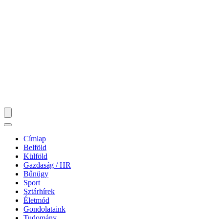
Címlap
Belföld
Külföld
Gazdaság / HR
Bűnügy
Sport
Sztárhírek
Életmód
Gondolataink
Tudomány