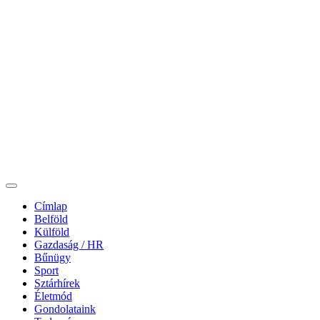
Címlap
Belföld
Külföld
Gazdaság / HR
Bűnügy
Sport
Sztárhírek
Életmód
Gondolataink